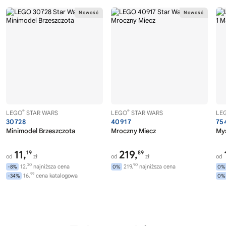
®
®
LEGO
STAR WARS
LEGO
STAR WARS
LE
30728
40917
75
Minimodel Brzeszczota
Mroczny Miecz
Myś
11,
219,
19
89
od
zł
od
zł
od
20
90
12,
najniższa cena
219,
najniższa cena
-8%
0%
0%
99
16,
cena katalogowa
-34%
0%