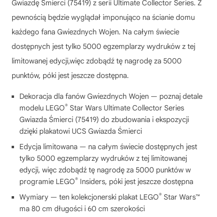
Gwiazdę Śmierci (75419) z serii Ultimate Collector Series. Z
pewnością będzie wyglądał imponująco na ścianie domu
każdego fana Gwiezdnych Wojen. Na całym świecie
dostępnych jest tylko 5000 egzemplarzy wydruków z tej
limitowanej edycji,więc zdobądź tę nagrodę za 5000
punktów, póki jest jeszcze dostępna.
Dekoracja dla fanów Gwiezdnych Wojen — poznaj detale
®
modelu LEGO
Star Wars Ultimate Collector Series
Gwiazda Śmierci (75419) do zbudowania i ekspozycji
dzięki plakatowi UCS Gwiazda Śmierci
Edycja limitowana — na całym świecie dostępnych jest
tylko 5000 egzemplarzy wydruków z tej limitowanej
edycji, więc zdobądź tę nagrodę za 5000 punktów w
®
programie LEGO
Insiders, póki jest jeszcze dostępna
®
Wymiary — ten kolekcjonerski plakat LEGO
Star Wars™
ma 80 cm długości i 60 cm szerokości