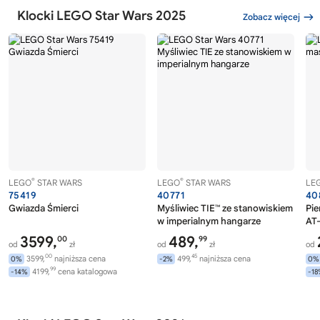
Klocki LEGO Star Wars 2025
Zobacz więcej
®
®
LEGO
STAR WARS
LEGO
STAR WARS
LE
75419
40771
40
Gwiazda Śmierci
Myśliwiec TIE™ ze stanowiskiem
Pie
w imperialnym hangarze
AT
3599,
489,
00
99
od
zł
od
zł
od
00
45
3599,
najniższa cena
499,
najniższa cena
0%
-2%
0%
99
4199,
cena katalogowa
-14%
-1