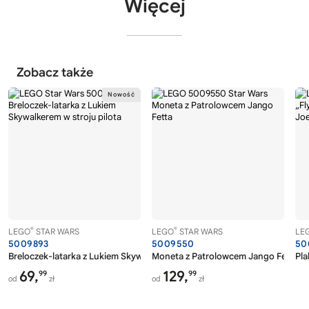
Więcej
Zobacz także
®
®
LEGO
STAR WARS
LEGO
STAR WARS
LE
5009893
5009550
50
Breloczek-latarka z Lukiem Skywalkerem™ w stroju pilota
Moneta z Patrolowcem Jango Fetta
Pla
69,
129,
99
99
od
zł
od
zł