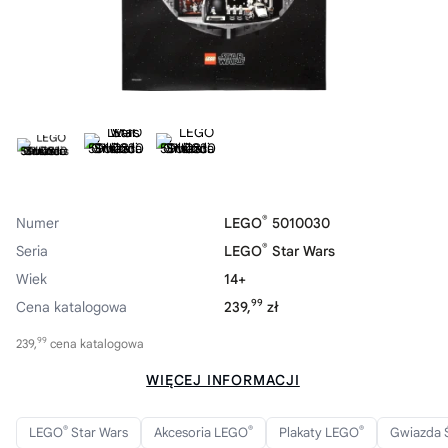
®
Numer
LEGO
5010030
®
Seria
LEGO
Star Wars
Wiek
14+
99
Cena katalogowa
239,
zł
99
239,
cena katalogowa
WIĘCEJ INFORMACJI
®
®
®
LEGO
Star Wars
Akcesoria LEGO
Plakaty LEGO
Gwiazda 