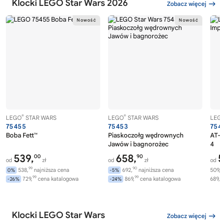
Klocki LEGO Star Wars 2026
Zobacz więcej
®
®
LEGO
STAR WARS
LEGO
STAR WARS
LE
75455
75453
75
Boba Fett™
Piaskoczołg wędrownych
AT-
Jawów i bagnorożec
4
539,
658,
00
90
od
zł
od
zł
od
99
90
538,
najniższa cena
692,
najniższa cena
509
0%
-5%
99
99
729,
cena katalogowa
869,
cena katalogowa
689,
-26%
-24%
Klocki LEGO Star Wars
Zobacz więcej