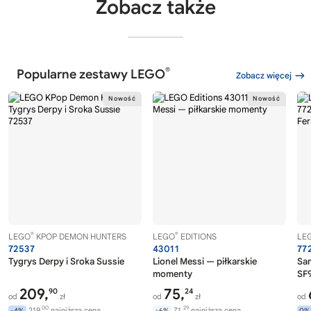
Zobacz także
®
Popularne zestawy LEGO
Zobacz więcej
®
®
LEGO
KPOP DEMON HUNTERS
LEGO
EDITIONS
LE
72537
43011
77
Tygrys Derpy i Sroka Sussie
Lionel Messi — piłkarskie
Sa
momenty
SF9
209,
75,
90
24
od
zł
od
zł
od
00
29
219,
najniższa cena
71,
najniższa cena
-4%
+6%
0%