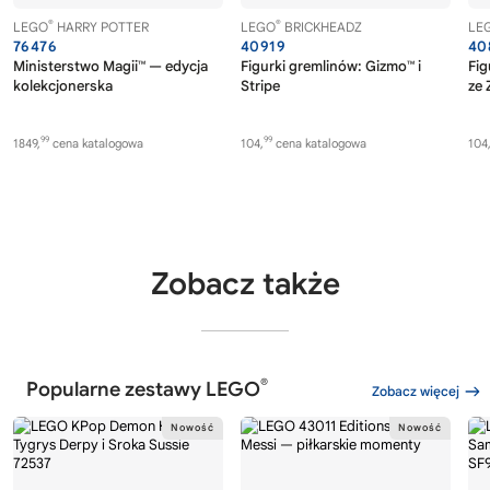
®
®
LEGO
HARRY POTTER
LEGO
BRICKHEADZ
LE
76476
40919
40
Ministerstwo Magii™ — edycja
Figurki gremlinów: Gizmo™ i
Fig
kolekcjonerska
Stripe
ze 
99
99
1849,
cena katalogowa
104,
cena katalogowa
104
Zobacz także
®
Popularne zestawy LEGO
Zobacz więcej