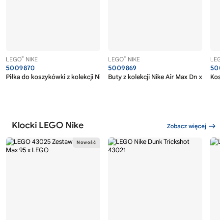
®
®
LEGO
NIKE
LEGO
NIKE
LE
5009870
5009869
50
®
Piłka do koszykówki z kolekcji Nike x LEGO
Buty z kolekcji Nike Air Max Dn x LEG
Kos
Klocki LEGO Nike
Zobacz więcej