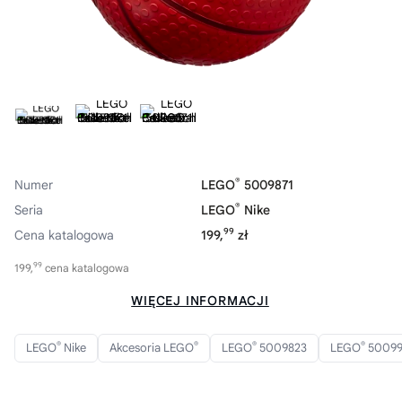
®
Numer
LEGO
5009871
®
Seria
LEGO
Nike
99
Cena katalogowa
199,
zł
99
199,
cena katalogowa
WIĘCEJ INFORMACJI
®
®
®
®
LEGO
Nike
Akcesoria LEGO
LEGO
5009823
LEGO
50099