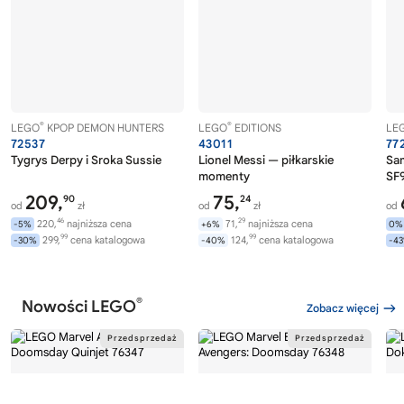
®
®
LEGO
KPOP DEMON HUNTERS
LEGO
EDITIONS
LE
72537
43011
77
Tygrys Derpy i Sroka Sussie
Lionel Messi — piłkarskie
Sa
momenty
SF9
209,
75,
90
24
od
zł
od
zł
od
46
29
220,
najniższa cena
71,
najniższa cena
-5%
+6%
0%
99
99
299,
cena katalogowa
124,
cena katalogowa
-30%
-40%
-4
®
Nowości LEGO
Zobacz więcej