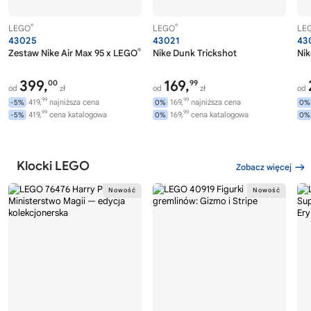
®
®
LEGO
LEGO
LE
43025
43021
43
®
Zestaw Nike Air Max 95 x LEGO
Nike Dunk Trickshot
Nik
399,
169,
00
99
od
zł
od
zł
od
99
99
419,
najniższa cena
169,
najniższa cena
-5%
0%
0%
99
99
419,
cena katalogowa
169,
cena katalogowa
-5%
0%
0%
Klocki LEGO
Zobacz więcej