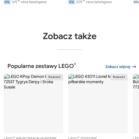
99
99
169,
cena katalogowa
209,
cena katalogowa
0%
0%
0%
Zobacz także
®
Popularne zestawy LEGO
Zobacz więcej
®
®
LEGO
KPOP DEMON HUNTERS
LEGO
EDITIONS
LE