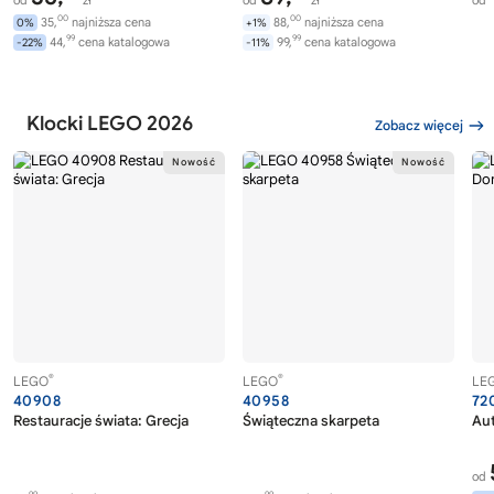
00
00
35,
najniższa cena
88,
najniższa cena
0%
+1%
99
99
44,
cena katalogowa
99,
cena katalogowa
-22%
-11%
Klocki LEGO 2026
Zobacz więcej
®
®
LEGO
LEGO
LE
40908
40958
72
Restauracje świata: Grecja
Świąteczna skarpeta
Au
od