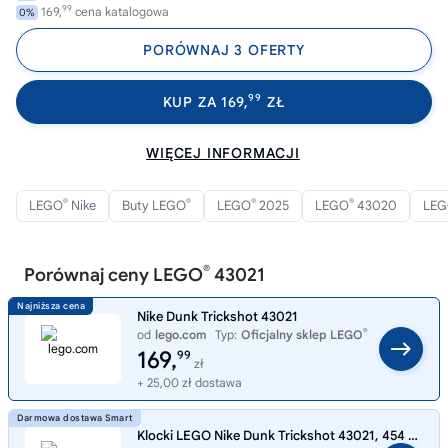
99
169,
cena katalogowa
0%
PORÓWNAJ 3 OFERTY
99
KUP ZA 169,
ZŁ
WIĘCEJ INFORMACJI
®
®
®
®
LEGO
Nike
Buty LEGO
LEGO
2025
LEGO
43020
LE
®
Porównaj ceny LEGO
43021
Nike Dunk Trickshot 43021
®
od
lego.com
Typ:
Oficjalny sklep LEGO
169,
99
zł
+ 25,00 zł dostawa
Klocki LEGO Nike Dunk Trickshot 43021, 454 elementy, 10+