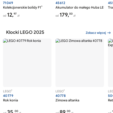
71049
45612
45
®
®
Kolekcjonerskie bolidy F1
Akumulator do małego Huba LEGO
Tr
T
12,
179,
97
00
od
zł
od
zł
Klocki LEGO 2025
Zobacz więcej
®
®
LEGO
LEGO
LE
40779
40778
50
Rok konia
Zimowa altanka
Ret
35,
89,
00
00
od
zł
od
zł
od