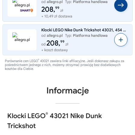
od
allegro.pl
Typ:
Platforma handlowa
208,
99
zł
+ 10,49 zł dostawa
Klocki LEGO Nike Dunk Trickshot 43021, 454 elementy, 10+
od
allegro.pl
Typ:
Platforma handlowa
208,
99
od
zł
+ koszt dostawy
®
Porównanie cen LEGO
43021 zawiera linki afiliacyjne. Jeśli dokonasz zakupu za
pośrednictwem jednego z nich, możemy otrzymać prowizję bez dodatkowych
kosztów dla Ciebie.
Informacje
®
Klocki LEGO
43021 Nike Dunk
Trickshot