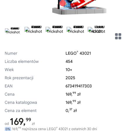
®
Numer
LEGO
43021
Liczba elementów
454
Wiek
10+
Rok prezentacji
2025
EAN
673419417303
99
Cena
169,
zł
99
Cena katalogowa
169,
zł
37
Cena za element
0,
zł
169,
99
od
zł
99
®
169,
najniższa cena LEGO
43021 z ostatnich 30 dni
0%