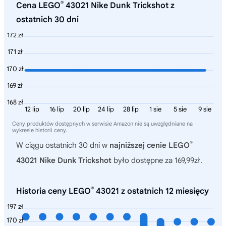
®
Cena LEGO
43021 Nike Dunk Trickshot z
ostatnich 30 dni
172 zł
171 zł
170 zł
169 zł
168 zł
12 lip
16 lip
20 lip
24 lip
28 lip
1 sie
5 sie
9 sie
Ceny produktów dostępnych w serwisie Amazon nie są uwzględniane na
wykresie historii ceny.
®
W ciągu ostatnich 30 dni w
najniższej cenie LEGO
43021 Nike Dunk Trickshot
było dostępne za 169,99zł.
®
Historia ceny LEGO
43021 z ostatnich 12 miesięcy
197 zł
170 zł