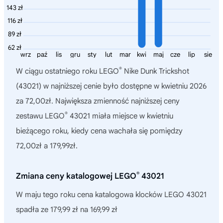
143 zł
116 zł
89 zł
62 zł
wrz
paź
lis
gru
sty
lut
mar
kwi
maj
cze
lip
sie
®
W ciągu ostatniego roku
LEGO
Nike Dunk Trickshot
(43021)
w najniższej cenie było dostępne w kwietniu 2026
za 72,00zł. Największa zmienność najniższej ceny
®
zestawu LEGO
43021 miała miejsce w kwietniu
bieżącego roku, kiedy cena wachała się pomiędzy
72,00zł a 179,99zł.
®
Zmiana ceny katalogowej LEGO
43021
W maju tego roku cena katalogowa klocków LEGO 43021
spadła ze 179,99 zł na 169,99 zł