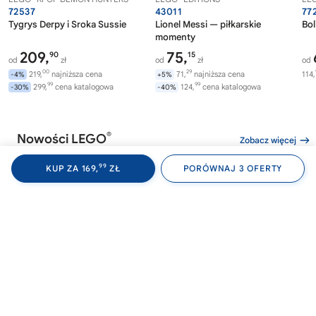
72537
43011
77
Tygrys Derpy i Sroka Sussie
Lionel Messi — piłkarskie
Bol
momenty
209,
75,
90
15
od
zł
od
zł
od
00
29
219,
najniższa cena
71,
najniższa cena
114,
-4%
+5%
99
99
299,
cena katalogowa
124,
cena katalogowa
-30%
-40%
®
Nowości LEGO
Zobacz więcej
99
KUP ZA 169,
ZŁ
PORÓWNAJ 3 OFERTY
®
®
LEGO
WEDNESDAY
LEGO
WEDNESDAY
LE