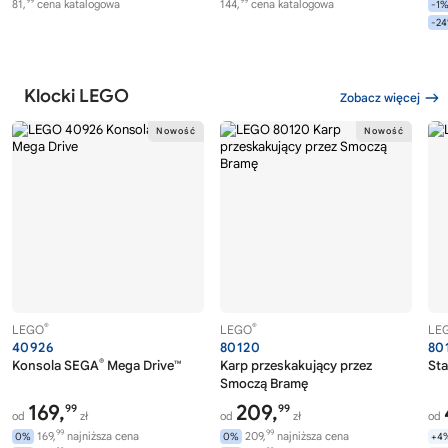
99
99
81,
cena katalogowa
144,
cena katalogowa
-1
-2
Klocki LEGO
Zobacz więcej
®
®
LEGO
LEGO
LE
40926
80120
80
®
Konsola SEGA
Mega Drive™
Karp przeskakujący przez
Sta
Smoczą Bramę
169,
209,
99
99
od
zł
od
zł
od
99
99
169,
najniższa cena
209,
najniższa cena
0%
0%
+4