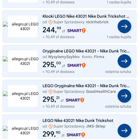
+ 10,49 zł dostawa
1 osoba kupiła
Klocki LEGO Nike 43021 Nike Dunk Trickshot koszykówka but basket
od
Super Sprzedawcy
nickthebrick
244,
99
zł
+ 10,49 zł dostawa
1 osoba kupiła
Oryginalne LEGO Nike 43021 - Nike Dunk Trickshot Klocki Szybko Wysyłamy
od
WysylamySzybko
Konto:
Firma
295,
00
zł
+ 10,49 zł dostawa
ostatnia sztuka
LEGO Oryginalne Nike 43021 - Nike Dunk Trickshot Klocki But z Minifigurką
od
Super Sprzedawcy
GoodHealthCare
295,
21
zł
+ 10,49 zł dostawa
ostatnia sztuka
LEGO Nike 43021 Nike Dunk Trickshot
od
Super Sprzedawcy
JMS-Sklep
299,
90
zł