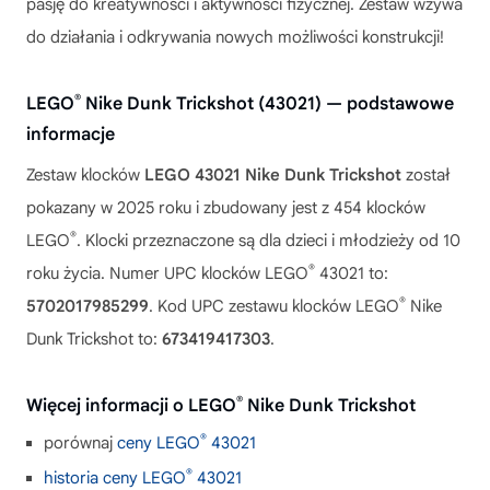
pasję do kreatywności i aktywności fizycznej. Zestaw wzywa
do działania i odkrywania nowych możliwości konstrukcji!
®
LEGO
Nike Dunk Trickshot (43021) — podstawowe
informacje
Zestaw klocków
LEGO 43021 Nike Dunk Trickshot
został
pokazany w 2025 roku i zbudowany jest z 454 klocków
®
LEGO
. Klocki przeznaczone są dla dzieci i młodzieży od 10
®
roku życia. Numer UPC klocków LEGO
43021 to:
®
5702017985299
. Kod UPC zestawu klocków LEGO
Nike
Dunk Trickshot to:
673419417303
.
®
Więcej informacji o LEGO
Nike Dunk Trickshot
®
porównaj
ceny LEGO
43021
®
historia ceny LEGO
43021