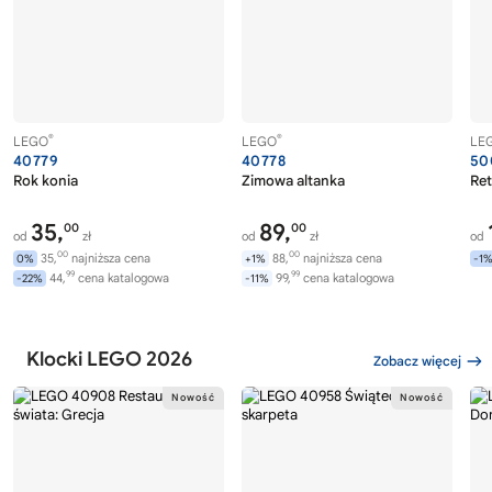
®
®
LEGO
LEGO
LE
40779
40778
50
Rok konia
Zimowa altanka
Ret
35,
89,
00
00
od
zł
od
zł
od
00
00
35,
najniższa cena
88,
najniższa cena
0%
+1%
-1
99
99
44,
cena katalogowa
99,
cena katalogowa
-22%
-11%
Klocki LEGO 2026
Zobacz więcej