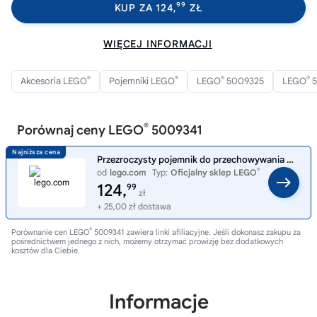
99
KUP ZA 124,
ZŁ
WIĘCEJ INFORMACJI
®
®
®
®
Akcesoria LEGO
Pojemniki LEGO
LEGO
5009325
LEGO
5
®
Porównaj ceny LEGO
5009341
Przezroczysty pojemnik do przechowywania w kształcie białego klocka 5009341
®
od
lego.com
Typ:
Oficjalny sklep LEGO
124,
99
zł
+ 25,00 zł dostawa
®
Porównanie cen LEGO
5009341 zawiera linki afiliacyjne. Jeśli dokonasz zakupu za
pośrednictwem jednego z nich, możemy otrzymać prowizję bez dodatkowych
kosztów dla Ciebie.
Informacje