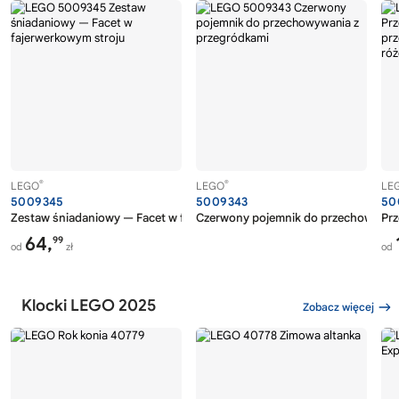
®
®
LEGO
LEGO
LE
5009345
5009343
50
Zestaw śniadaniowy — Facet w fajerwerkowym stroju
Czerwony pojemnik do przechowywan
Prz
64,
99
od
zł
od
Klocki LEGO 2025
Zobacz więcej