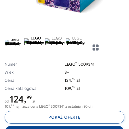
®
Numer
LEGO
5009341
Wiek
3+
99
Cena
124,
zł
99
Cena katalogowa
109,
zł
124,
99
od
zł
99
®
109,
najniższa cena LEGO
5009341 z ostatnich 30 dni
POKAŻ OFERTĘ