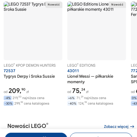
®
®
LEGO
KPOP DEMON HUNTERS
LEGO
EDITIONS
LE
72537
43011
77
Tygrys Derpy i Sroka Sussie
Lionel Messi — piłkarskie
Sa
momenty
SF9
209,
75,
90
24
od
zł
od
zł
od
00
29
219,
najniższa cena
71,
najniższa cena
-4%
+6%
0%
99
99
299,
cena katalogowa
124,
cena katalogowa
-30%
-40%
-4
®
Nowości LEGO
Zobacz więcej