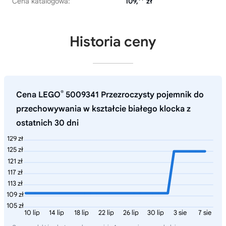
Cena katalogowa:
109,
zł
Historia ceny
®
Cena LEGO
5009341 Przezroczysty pojemnik do
przechowywania w kształcie białego klocka z
ostatnich 30 dni
129 zł
125 zł
121 zł
117 zł
113 zł
109 zł
105 zł
10 lip
14 lip
18 lip
22 lip
26 lip
30 lip
3 sie
7 sie