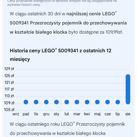
Ceny produktów dostępnych w serwisie Amazon nie są uwzględniane na
wykresie historii ceny.
®
W ciągu ostatnich 30 dni w
najniższej cenie LEGO
5009341 Przezroczysty pojemnik do przechowywania
w kształcie białego klocka
było dostępne za 109,99zł.
®
Historia ceny LEGO
5009341 z ostatnich 12
miesięcy
129 zł
125 zł
121 zł
117 zł
113 zł
109 zł
105 zł
wrz
paź
lis
gru
sty
lut
mar
kwi
maj
cze
lip
sie
®
W ciągu ostatniego roku
LEGO
Przezroczysty pojemnik
do przechowywania w kształcie białego klocka