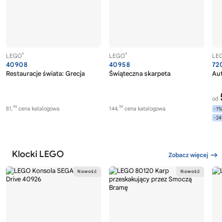
®
®
LEGO
LEGO
LE
40908
40958
72
Restauracje świata: Grecja
Świąteczna skarpeta
Au
od
99
99
81,
cena katalogowa
144,
cena katalogowa
-1
-2
Klocki LEGO
Zobacz więcej