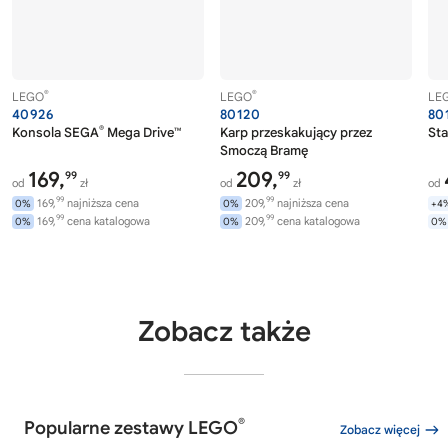
®
®
LEGO
LEGO
LE
40926
80120
80
®
Konsola SEGA
Mega Drive™
Karp przeskakujący przez
Sta
Smoczą Bramę
169,
209,
99
99
od
zł
od
zł
od
99
99
169,
najniższa cena
209,
najniższa cena
0%
0%
+4
99
99
169,
cena katalogowa
209,
cena katalogowa
0%
0%
0%
Zobacz także
®
Popularne zestawy LEGO
Zobacz więcej