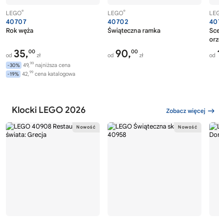
®
®
LEGO
LEGO
LE
40707
40702
40
Rok węża
Świąteczna ramka
Sce
or
35,
90,
00
00
od
zł
od
zł
od
99
49,
najniższa cena
-30%
99
42,
cena katalogowa
-19%
Klocki LEGO 2026
Zobacz więcej