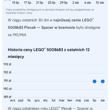
13 lip
17 lip
21 lip
25 lip
29 lip
2 sie
6 sie
10 sie
Ceny produktów dostępnych w serwisie Amazon nie są uwzględniane na
wykresie historii ceny.
®
W ciągu ostatnich 30 dni w
najniższej cenie LEGO
5008683 Plecak — Spacer w kosmosie
było dostępne
za 190,99zł.
®
Historia ceny LEGO
5008683 z ostatnich 12
miesięcy
193 zł
192 zł
191 zł
190 zł
189 zł
wrz
paź
lis
gru
sty
lut
mar
kwi
maj
cze
lip
sie
®
W ciągu ostatniego roku
LEGO
Plecak — Spacer w