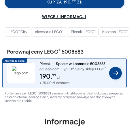
99
KUP ZA 190,
ZŁ
WIĘCEJ INFORMACJI
®
®
®
®
LEGO
City
Akcesoria LEGO
Plecaki LEGO
Kosmos LEGO
®
Porównaj ceny LEGO
5008683
Plecak — Spacer w kosmosie 5008683
®
od
lego.com
Typ:
Oficjalny sklep LEGO
190,
99
zł
+ 25,00 zł dostawa
®
Porównanie cen LEGO
5008683 zawiera linki afiliacyjne. Jeśli dokonasz zakupu za
pośrednictwem jednego z nich, możemy otrzymać prowizję bez dodatkowych
kosztów dla Ciebie.
Informacje