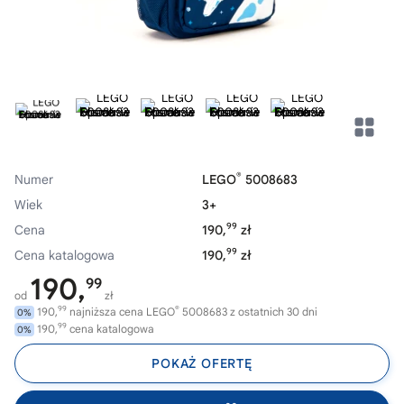
®
Numer
LEGO
5008683
Wiek
3+
99
Cena
190,
zł
99
Cena katalogowa
190,
zł
190,
99
od
zł
99
®
190,
najniższa cena LEGO
5008683 z ostatnich 30 dni
0%
99
190,
cena katalogowa
0%
POKAŻ OFERTĘ