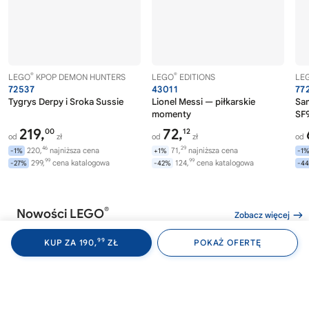
®
®
LEGO
KPOP DEMON HUNTERS
LEGO
EDITIONS
LE
72537
43011
77
Tygrys Derpy i Sroka Sussie
Lionel Messi — piłkarskie
Sa
momenty
SF9
219,
72,
00
12
od
zł
od
zł
od
46
29
220,
najniższa cena
71,
najniższa cena
-1%
+1%
-1
99
99
299,
cena katalogowa
124,
cena katalogowa
-27%
-42%
-4
®
Nowości LEGO
Zobacz więcej
99
KUP ZA 190,
ZŁ
POKAŻ OFERTĘ