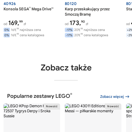
40926
80120
80
®
Konsola SEGA
Mega Drive™
Karp przeskakujący przez
Sta
Smoczą Bramę
169,
173,
99
90
od
zł
od
zł
od
99
99
169,
najniższa cena
209,
najniższa cena
0%
-17%
+2
99
99
169,
cena katalogowa
209,
cena katalogowa
0%
-17%
-2
Zobacz także
®
Popularne zestawy LEGO
Zobacz więcej