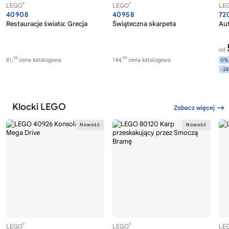
®
®
LEGO
LEGO
LE
40908
40958
72
Restauracje świata: Grecja
Świąteczna skarpeta
Au
od
99
99
81,
cena katalogowa
144,
cena katalogowa
0%
-2
Klocki LEGO
Zobacz więcej
®
®
LEGO
LEGO
LE