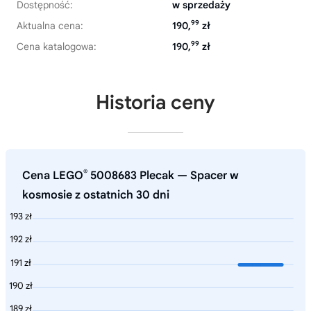
Dostępność:
w sprzedaży
99
Aktualna cena:
190,
zł
99
Cena katalogowa:
190,
zł
Historia ceny
®
Cena LEGO
5008683 Plecak — Spacer w
kosmosie z ostatnich 30 dni
193 zł
192 zł
191 zł
190 zł
189 zł