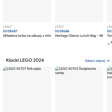
®
®
LEGO
LEGO
LE
5008687
5008686
50
Składana torba na zakupy z minifigurkami
Heritage Classic Lunch Bag – Minifig
To
od
Klocki LEGO 2024
Zobacz więcej