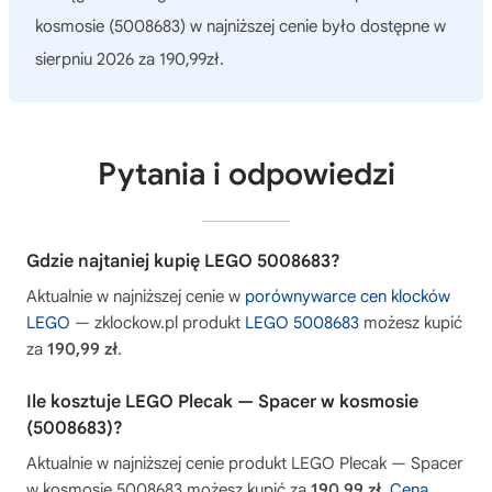
kosmosie (5008683)
w najniższej cenie było dostępne w
sierpniu 2026 za 190,99zł.
Pytania i odpowiedzi
Gdzie najtaniej kupię LEGO 5008683?
Aktualnie w najniższej cenie w
porównywarce cen klocków
LEGO
— zklockow.pl produkt
LEGO 5008683
możesz kupić
za
190,99 zł
.
Ile kosztuje LEGO Plecak — Spacer w kosmosie
(5008683)?
Aktualnie w najniższej cenie produkt LEGO Plecak — Spacer
w kosmosie 5008683 możesz kupić za
190,99 zł
.
Cena