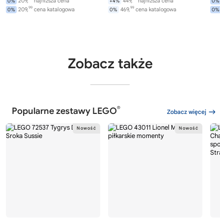
209,
najniższa cena
449,
najniższa cena
0%
+4%
0%
99
99
209,
cena katalogowa
469,
cena katalogowa
0%
0%
0%
Zobacz także
®
Popularne zestawy LEGO
Zobacz więcej