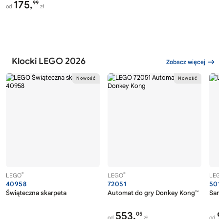
175,
99
od
zł
Klocki LEGO 2026
Zobacz więcej
®
®
LEGO
LEGO
LE
40958
72051
50
Świąteczna skarpeta
Automat do gry Donkey Kong™
Sa
553,
05
od
zł
od