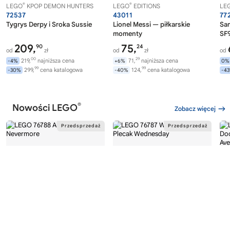
®
®
LEGO
KPOP DEMON HUNTERS
LEGO
EDITIONS
LE
72537
43011
77
Tygrys Derpy i Sroka Sussie
Lionel Messi — piłkarskie
Sa
momenty
SF9
209,
75,
90
24
od
zł
od
zł
od
00
29
219,
najniższa cena
71,
najniższa cena
-4%
+6%
0%
99
99
299,
cena katalogowa
124,
cena katalogowa
-30%
-40%
-4
®
Nowości LEGO
Zobacz więcej
®
®
LEGO
WEDNESDAY
LEGO
WEDNESDAY
LE