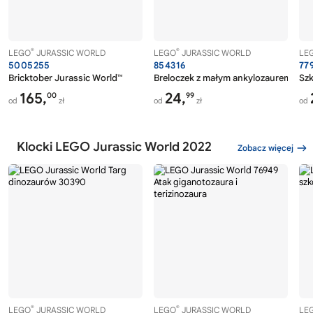
®
®
LEGO
JURASSIC WORLD
LEGO
JURASSIC WORLD
LE
5005255
854316
77
Bricktober Jurassic World™
Breloczek z małym ankylozaurem
Szk
165,
24,
00
99
od
zł
od
zł
od
Klocki LEGO Jurassic World 2022
Zobacz więcej
®
®
LEGO
JURASSIC WORLD
LEGO
JURASSIC WORLD
LE