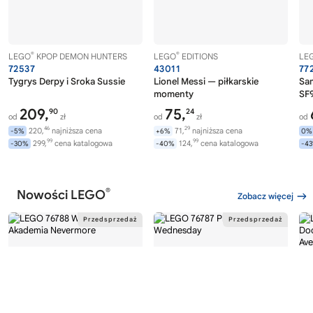
®
®
LEGO
KPOP DEMON HUNTERS
LEGO
EDITIONS
LE
72537
43011
77
Tygrys Derpy i Sroka Sussie
Lionel Messi — piłkarskie
Sa
momenty
SF9
209,
75,
90
24
od
zł
od
zł
od
46
29
220,
najniższa cena
71,
najniższa cena
-5%
+6%
0%
99
99
299,
cena katalogowa
124,
cena katalogowa
-30%
-40%
-4
®
Nowości LEGO
Zobacz więcej