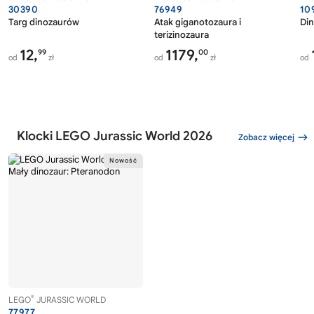
30390
76949
10
Targ dinozaurów
Atak giganotozaura i
Di
terizinozaura
12,
1179,
99
00
od
zł
od
zł
od
Klocki LEGO Jurassic World 2026
Zobacz więcej
®
LEGO
JURASSIC WORLD
77977