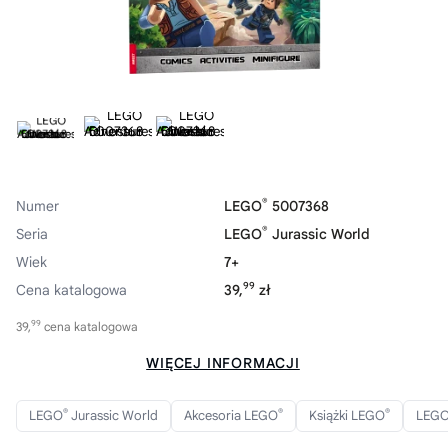
®
Numer
LEGO
5007368
®
Seria
LEGO
Jurassic World
Wiek
7+
99
Cena katalogowa
39,
zł
99
39,
cena katalogowa
WIĘCEJ INFORMACJI
®
®
®
LEGO
Jurassic World
Akcesoria LEGO
Książki LEGO
LEG