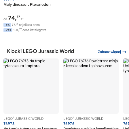
Mały dinozaur: Pteranodon
74,
87
od
zł
98
77,
najniższa cena
-4%
99
104,
cena katalogowa
-29%
Klocki LEGO Jurassic World
Zobacz więcej
®
®
LEGO
JURASSIC WORLD
LEGO
JURASSIC WORLD
LE
76973
76976
76
Na tropie tytanozaura i raptora
Powietrzna misja z kecalkoatlem
Uci