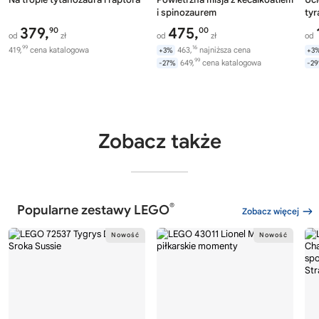
i spinozaurem
ty
379,
475,
90
00
od
zł
od
zł
od
99
16
419,
cena katalogowa
463,
najniższa cena
+3%
+3
99
649,
cena katalogowa
-27%
-2
Zobacz także
®
Popularne zestawy LEGO
Zobacz więcej