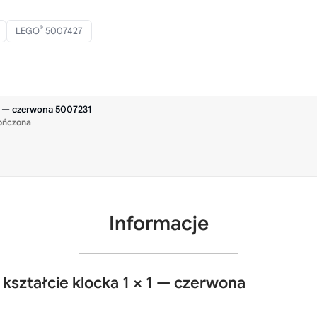
®
LEGO
5007427
 1 — czerwona 5007231
ończona
Informacje
ształcie klocka 1 × 1 — czerwona