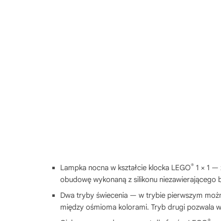
®
Lampka nocna w kształcie klocka LEGO
1 × 1 —
obudowę wykonaną z silikonu niezawierającego b
Dwa tryby świecenia — w trybie pierwszym można
między ośmioma kolorami. Tryb drugi pozwala w
®