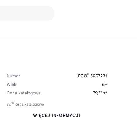
®
Numer
LEGO
5007231
Wiek
6+
99
Cena katalogowa
79,
zł
99
79,
cena katalogowa
WIĘCEJ INFORMACJI