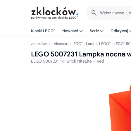
Wpisz nazwę lu
®
porównywarka cen klocków LEGO
®
Klocki LEGO
Nowości
Serie
Odkrywaj
®
®
®
zklocków.pl
Akcesoria LEGO
Lampki LEGO
LEGO
50
LEGO 5007231 Lampka nocna w k
LEGO 5007231 1x1 Brick NiteLite – Red