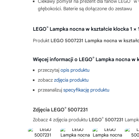
Ciekawy pomysł na prezent dla fanów LEGO
w w
głębokości. Baterie są dołączone do zestawu
®
LEGO
Lampka nocna w kształcie klocka 1 ×
Produkt
LEGO 5007231 Lampka nocna w kształci
®
Więcej informacji o LEGO
Lampka nocna w ks
przeczytaj
opis produktu
zobacz
zdjęcia produktu
przeanalizuj
specyfikację produktu
®
Zdjęcia LEGO
5007231
®
Zobacz 4 zdjęcia produktu
LEGO
5007231
Lampka