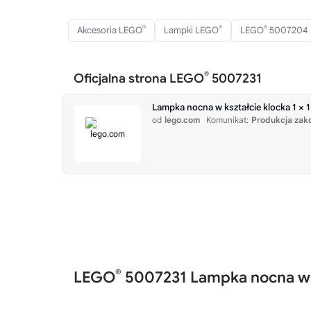
®
®
®
Akcesoria LEGO
Lampki LEGO
LEGO
5007204
®
Oficjalna strona LEGO
5007231
Lampka nocna w kształcie klocka 1 ×
od
lego.com
Komunikat:
Produkcja zak
®
LEGO
5007231 Lampka nocna w k