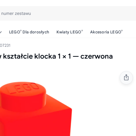
b numer zestawu
®
®
®
LEGO
Dla dorosłych
Kwiaty LEGO
Akcesoria LEGO
07231
ształcie klocka 1 × 1 — czerwona