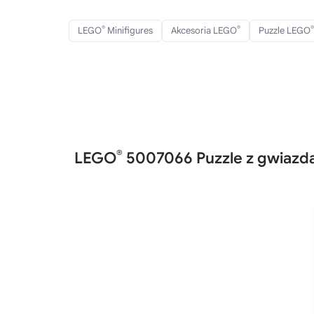
®
®
®
LEGO
Minifigures
Akcesoria LEGO
Puzzle LEGO
®
LEGO
5007066 Puzzle z gwiazd