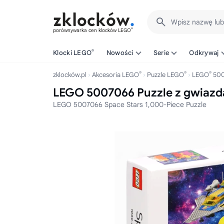
Wpisz nazwę lu
®
porównywarka cen klocków LEGO
®
Klocki LEGO
Nowości
Serie
Odkrywaj
®
®
®
zklocków.pl
Akcesoria LEGO
Puzzle LEGO
LEGO
500
LEGO 5007066 Puzzle z gwiaz
LEGO 5007066 Space Stars 1,000-Piece Puzzle