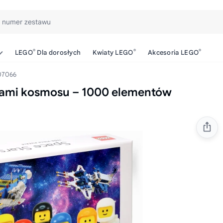
b numer zestawu
®
®
®
LEGO
Dla dorosłych
Kwiaty LEGO
Akcesoria LEGO
7066
dami kosmosu – 1000 elementów