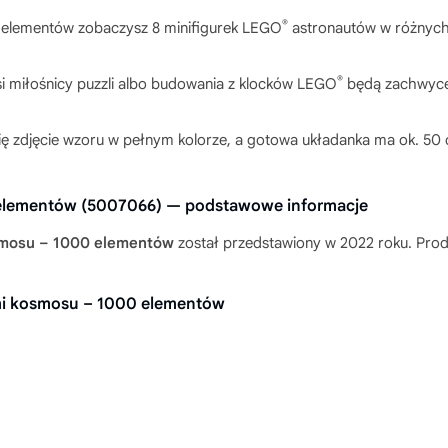
®
 elementów zobaczysz 8 minifigurek LEGO
astronautów w różnych 
®
rsi miłośnicy puzzli albo budowania z klocków LEGO
będą zachwycen
ię zdjęcie wzoru w pełnym kolorze, a gotowa układanka ma ok. 50 
elementów (5007066) — podstawowe informacje
smosu – 1000 elementów
został przedstawiony w 2022 roku. Produk
mi kosmosu – 1000 elementów