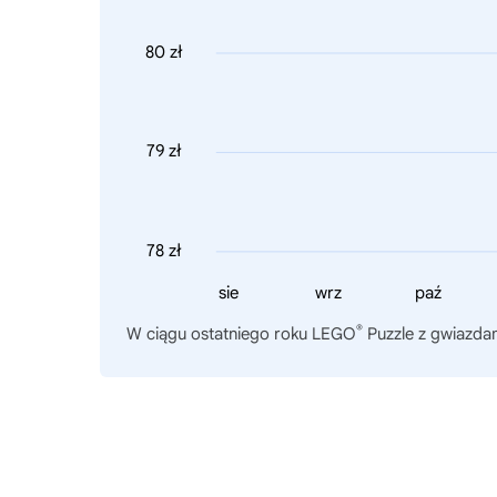
80 zł
79 zł
78 zł
sie
wrz
paź
®
W ciągu ostatniego roku
LEGO
Puzzle z gwiazd