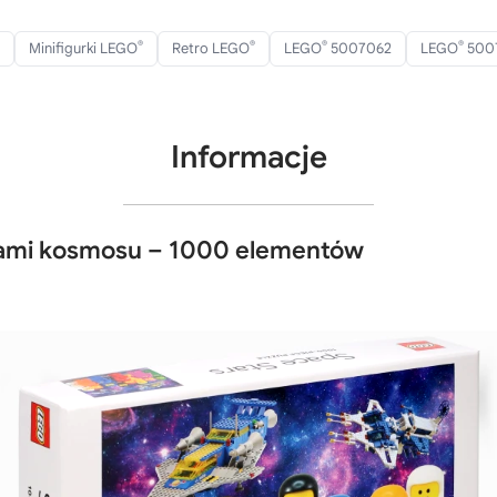
®
®
®
®
Minifigurki LEGO
Retro LEGO
LEGO
5007062
LEGO
500
Informacje
ami kosmosu – 1000 elementów