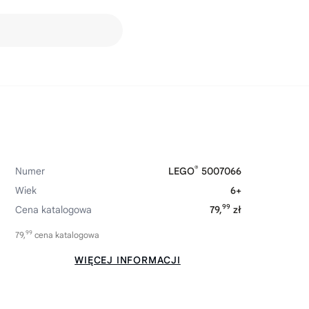
®
Numer
LEGO
5007066
Wiek
6+
99
Cena katalogowa
79,
zł
99
79,
cena katalogowa
WIĘCEJ INFORMACJI