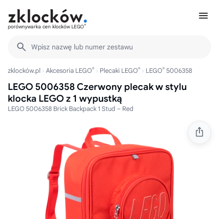
®
porównywarka cen klocków LEGO
Wpisz nazwę lub numer zestawu
®
®
®
zklocków.pl
Akcesoria LEGO
Plecaki LEGO
LEGO
5006358
LEGO 5006358 Czerwony plecak w stylu
klocka LEGO z 1 wypustką
LEGO 5006358 Brick Backpack 1 Stud – Red