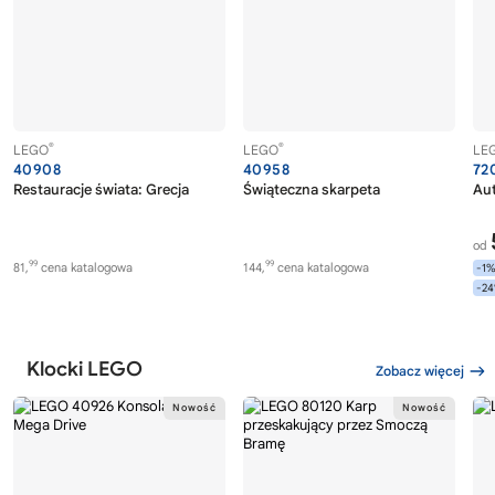
®
®
LEGO
LEGO
LE
40908
40958
72
Restauracje świata: Grecja
Świąteczna skarpeta
Au
od
99
99
81,
cena katalogowa
144,
cena katalogowa
-1
-2
Klocki LEGO
Zobacz więcej