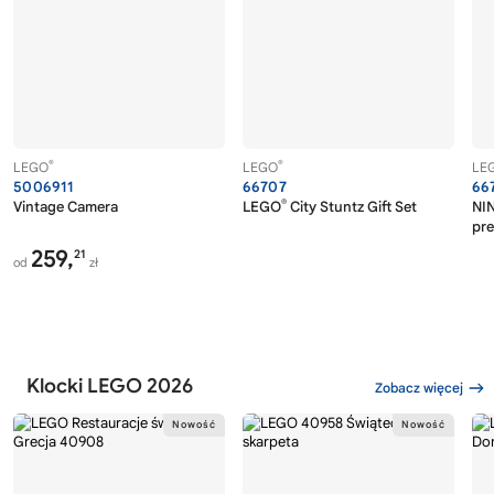
®
®
LEGO
LEGO
LE
5006911
66707
66
®
Vintage Camera
LEGO
City Stuntz Gift Set
NI
pr
259,
21
od
zł
Klocki LEGO 2026
Zobacz więcej