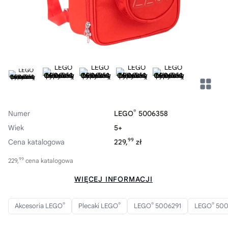
®
Numer
LEGO
5006358
Wiek
5+
99
Cena katalogowa
229,
zł
99
229,
cena katalogowa
WIĘCEJ INFORMACJI
®
®
®
®
Akcesoria LEGO
Plecaki LEGO
LEGO
5006291
LEGO
500