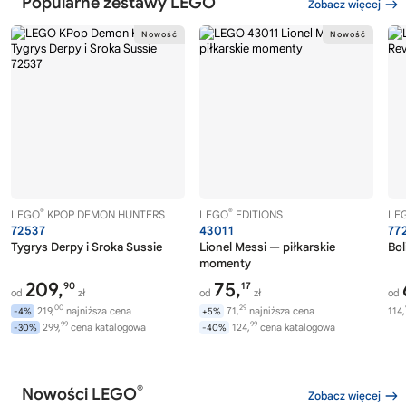
Popularne zestawy LEGO
Zobacz więcej
®
®
LEGO
KPOP DEMON HUNTERS
LEGO
EDITIONS
LE
72537
43011
77
Tygrys Derpy i Sroka Sussie
Lionel Messi — piłkarskie
Bol
momenty
209,
75,
90
17
od
zł
od
zł
od
00
29
219,
najniższa cena
71,
najniższa cena
114,
-4%
+5%
99
99
299,
cena katalogowa
124,
cena katalogowa
-30%
-40%
®
Nowości LEGO
Zobacz więcej