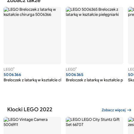
Zobacz także
®
®
LEGO
LEGO
LE
5006366
5006365
50
Breloczek z latarką w kształcie chirurga
Breloczek z latarką w kształcie pielęgn
Ska
Klocki LEGO 2022
Zobacz więcej