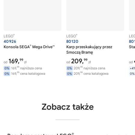
®
®
LEGO
LEGO
LE
40926
80120
80
®
Konsola SEGA
Mega Drive™
Karp przeskakujący przez
Sta
Smoczą Bramę
169,
209,
99
99
od
zł
od
zł
od
99
99
169,
najniższa cena
209,
najniższa cena
0%
0%
+4
99
99
169,
cena katalogowa
209,
cena katalogowa
0%
0%
0%
Zobacz także
®