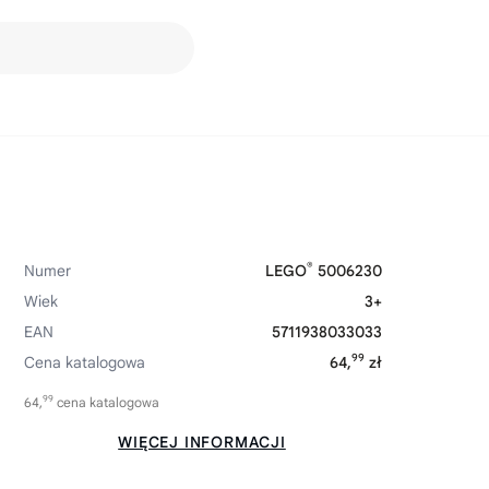
®
Numer
LEGO
5006230
Wiek
3+
EAN
5711938033033
99
Cena katalogowa
64,
zł
99
64,
cena katalogowa
WIĘCEJ INFORMACJI