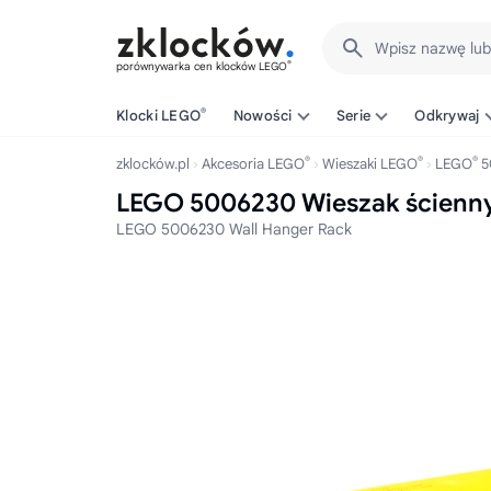
Wpisz nazwę lu
®
porównywarka cen klocków LEGO
®
Klocki LEGO
Nowości
Serie
Odkrywaj
®
®
®
zklocków.pl
Akcesoria LEGO
Wieszaki LEGO
LEGO
5
LEGO 5006230 Wieszak ścienn
LEGO 5006230 Wall Hanger Rack