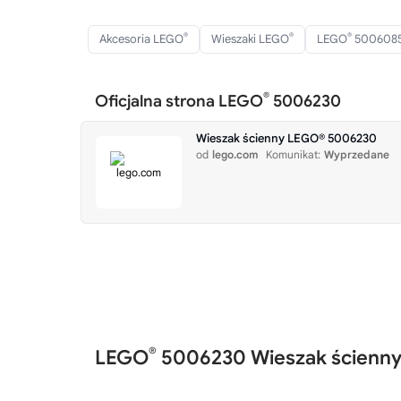
®
®
®
Akcesoria LEGO
Wieszaki LEGO
LEGO
500608
®
Oficjalna strona LEGO
5006230
Wieszak ścienny LEGO® 5006230
od
lego.com
Komunikat:
Wyprzedane
®
LEGO
5006230 Wieszak ścienn