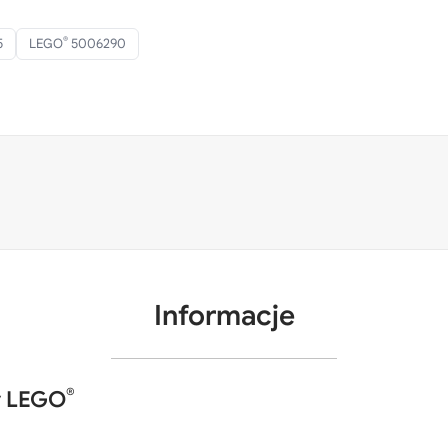
®
5
LEGO
5006290
Informacje
®
y LEGO