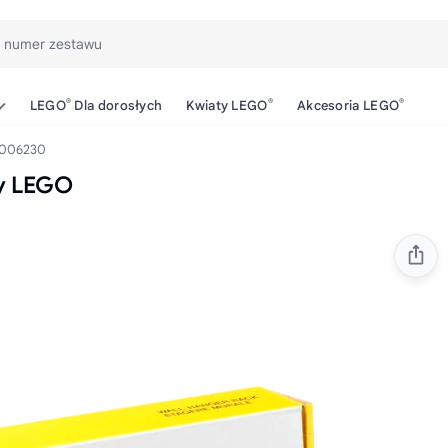
b numer zestawu
®
®
®
LEGO
Dla dorosłych
Kwiaty LEGO
Akcesoria LEGO
006230
y LEGO