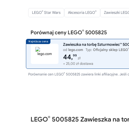
®
®
LEGO
Star Wars
Akcesoria LEGO
Zawieszki LEG
®
Porównaj ceny LEGO
5005825
Zawieszka na torbę Szturmowiec™ 50
od
lego.com
Typ:
Oficjalny sklep LEGO
44,
99
zł
+ 25,00 zł dostawa
®
Porównanie cen LEGO
5005825 zawiera linki afiliacyjne. Jeś
®
LEGO
5005825 Zawieszka na to