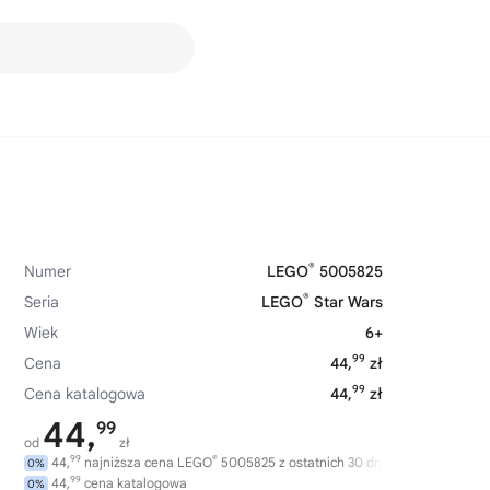
®
Numer
LEGO
5005825
®
Seria
LEGO
Star Wars
Wiek
6+
99
Cena
44,
zł
99
Cena katalogowa
44,
zł
44,
99
od
zł
99
®
44,
najniższa cena LEGO
5005825 z ostatnich 30 dni
0%
99
44,
cena katalogowa
0%