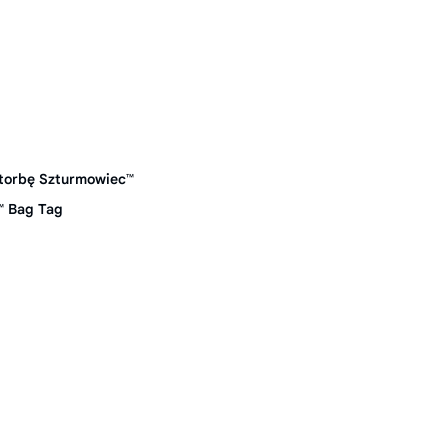
torbę Szturmowiec™
™ Bag Tag