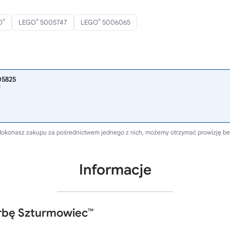
®
®
®
O
LEGO
5005747
LEGO
5006065
05825
®
li dokonasz zakupu za pośrednictwem jednego z nich, możemy otrzymać prowizję b
Informacje
rbę Szturmowiec™