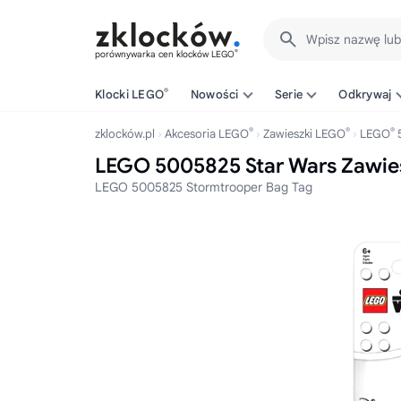
Wpisz nazwę lu
®
porównywarka cen klocków LEGO
®
Klocki LEGO
Nowości
Serie
Odkrywaj
®
®
®
zklocków.pl
Akcesoria LEGO
Zawieszki LEGO
LEGO
LEGO 5005825 Star Wars Zawie
LEGO 5005825 Stormtrooper Bag Tag