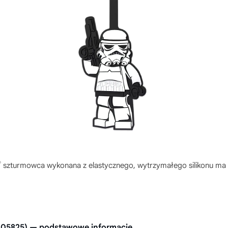
®
szturmowca wykonana z elastycznego, wytrzymałego silikonu ma 
005825) — podstawowe informacje