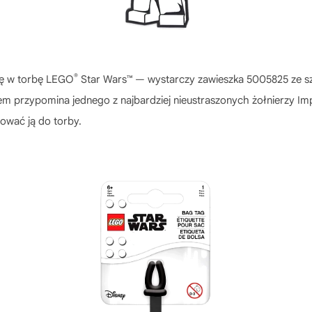
®
ię w torbę LEGO
Star Wars™ — wystarczy zawieszka 5005825 ze sz
ałtem przypomina jednego z najbardziej nieustraszonych żołnierzy 
ować ją do torby.