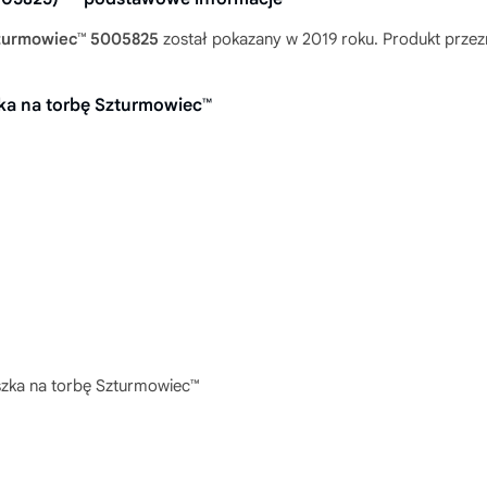
zturmowiec™ 5005825
został pokazany w 2019 roku. Produkt przezna
ka na torbę Szturmowiec™
zka na torbę Szturmowiec™