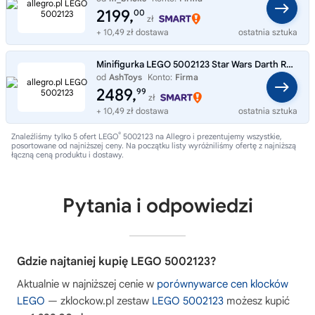
2199,
00
zł
+ 10,49 zł dostawa
ostatnia sztuka
Minifigurka LEGO 5002123 Star Wars Darth Revan
od
AshToys
Konto:
Firma
2489,
99
zł
+ 10,49 zł dostawa
ostatnia sztuka
®
Znaleźliśmy tylko 5 ofert LEGO
5002123 na Allegro i prezentujemy wszystkie,
posortowane od najniższej ceny. Na początku listy wyróżniliśmy ofertę z najniższą
łączną ceną produktu i dostawy.
Pytania i odpowiedzi
Gdzie najtaniej kupię LEGO 5002123?
Aktualnie w najniższej cenie w
porównywarce cen klocków
LEGO
— zklockow.pl zestaw
LEGO 5002123
możesz kupić