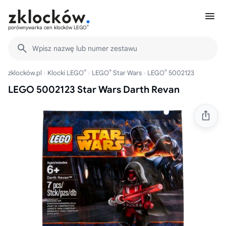
®
porównywarka cen klocków LEGO
Wpisz nazwę lub numer zestawu
®
®
®
zklocków.pl
Klocki LEGO
LEGO
Star Wars
LEGO
5002123
LEGO 5002123 Star Wars Darth Revan