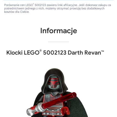
®
Porównanie cen LEGO
5002123 zawiera linki afiliacyjne. Jeśli dokonasz zakupu za
pośrednictwem jednego z nich, możemy otrzymać prowizję bez dodatkowych
kosztów dla Ciebie.
Informacje
®
Klocki LEGO
5002123 Darth Revan™