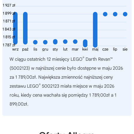
1 927 zł
1 899 zł
1 871 zł
1 843 zł
1 815 zł
1 787 zł
wrz
paź
lis
gru
sty
lut
mar
kwi
maj
cze
lip
sie
®
W ciągu ostatnich 12 miesięcy
LEGO
Darth Revan™
(5002123)
w najniższej cenie było dostępne w maju 2026
za 1 789,00zł. Największa zmienność najniższej ceny
®
zestawu LEGO
5002123 miała miejsce w maju 2026
roku, kiedy cena wachała się pomiędzy 1 789,00zł a 1
899,00zł.