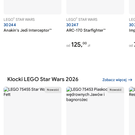
®
®
LEGO
STAR WARS
LEGO
STAR WARS
LE
30244
30247
30
Anakin's Jedi Interceptor™
ARC-170 Starfighter™
Imp
125,
00
od
zł
od
Klocki LEGO Star Wars 2026
Zobacz więcej