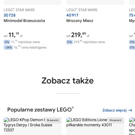
®
®
LEGO
STAR WARS
LEGO
STAR WARS
LE
30728
40917
75
Minimodel Brzeszczota
Mroczny Miecz
Myś
11,
219,
19
89
od
zł
od
zł
od
19
90
11,
najniższa cena
219,
najniższa cena
0%
0%
0%
99
16,
cena katalogowa
-34%
0%
Zobacz także
®
Popularne zestawy LEGO
Zobacz więcej