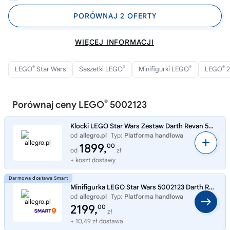
PORÓWNAJ 2 OFERTY
WIĘCEJ INFORMACJI
®
®
®
®
LEGO
Star Wars
Saszetki LEGO
Minifigurki LEGO
LEGO
2
®
Porównaj ceny LEGO
5002123
Klocki LEGO Star Wars Zestaw Darth Revan 5002123
od
allegro.pl
Typ:
Platforma handlowa
1899,
00
od
zł
+ koszt dostawy
Minifigurka LEGO Star Wars 5002123 Darth Revan sw0547
od
allegro.pl
Typ:
Platforma handlowa
2199,
00
zł
+ 10,49 zł dostawa