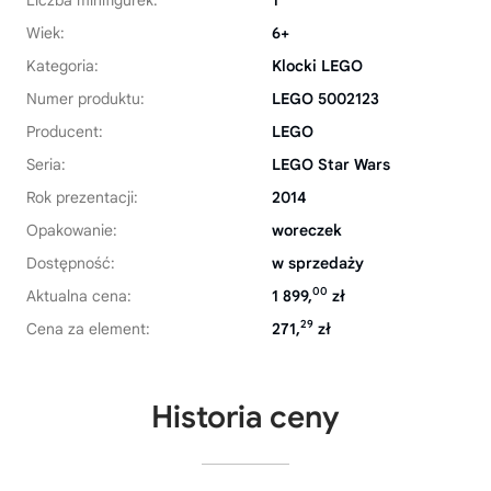
Liczba minifigurek:
1
Wiek:
6+
Kategoria:
Klocki LEGO
Numer produktu:
LEGO 5002123
Producent:
LEGO
Seria:
LEGO Star Wars
Rok prezentacji:
2014
Opakowanie:
woreczek
Dostępność:
w sprzedaży
00
Aktualna cena:
1 899,
zł
29
Cena za element:
271,
zł
Historia ceny