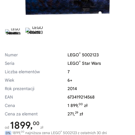
®
Numer
LEGO
5002123
®
Seria
LEGO
Star Wars
Liczba elementów
7
Wiek
6+
Rok prezentacji
2014
EAN
673419214568
00
Cena
1 899,
zł
29
Cena za element
271,
zł
1899,
00
od
zł
00
®
1899,
najniższa cena LEGO
5002123 z ostatnich 30 dni
0%