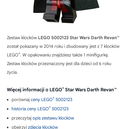
Zestaw klocków
LEGO 5002123 Star Wars Darth Revan™
został pokazany w 2014 roku i zbudowany jest z 7 klocków
®
LEGO
. W opakowaniu znajdziesz także 1 minifigurkę.
Zestaw klocków przeznaczony jest dla dzieci od 6 roku
życia.
®
Więcej informacji o LEGO
Star Wars Darth Revan™
®
porównaj
ceny LEGO
5002123
®
historia ceny LEGO
5002123
przeczytaj
opis zestawu klocków
obejrzyj
zdjęcia klocków