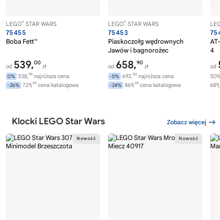
®
®
LEGO
STAR WARS
LEGO
STAR WARS
LE
75455
75453
75
Boba Fett™
Piaskoczołg wędrownych
AT-
Jawów i bagnorożec
4
539,
658,
00
90
od
zł
od
zł
od
99
90
538,
najniższa cena
692,
najniższa cena
509
0%
-5%
99
99
729,
cena katalogowa
869,
cena katalogowa
689,
-26%
-24%
Klocki LEGO Star Wars
Zobacz więcej