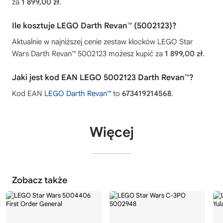
za
1 899,00 zł
.
Ile kosztuje LEGO Darth Revan™ (5002123)?
Aktualnie w najniższej cenie zestaw klocków LEGO Star
Wars Darth Revan™ 5002123 możesz kupić za
1 899,00 zł
.
Jaki jest kod EAN LEGO 5002123 Darth Revan™?
Kod EAN
LEGO Darth Revan™
to
673419214568
.
Więcej
Zobacz także