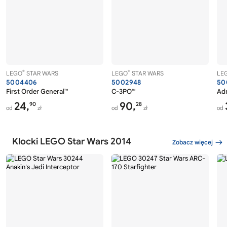
®
®
LEGO
STAR WARS
LEGO
STAR WARS
LE
5004406
5002948
50
First Order General™
C-3PO™
Adm
24,
90,
90
28
od
zł
od
zł
od
Klocki LEGO Star Wars 2014
Zobacz więcej