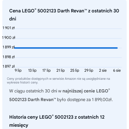
®
Cena LEGO
5002123 Darth Revan™ z ostatnich 30
dni
1 901 zł
1 900 zł
1 899 zł
1 898 zł
1 897 zł
9 lip
13 lip
17 lip
21 lip
25 lip
29 lip
2 sie
6 sie
Ceny produktów dostępnych w serwisie Amazon nie są uwzględniane na
wykresie historii ceny.
®
W ciągu ostatnich 30 dni w
najniższej cenie LEGO
5002123 Darth Revan™
było dostępne za 1 899,00zł.
®
Historia ceny LEGO
5002123 z ostatnich 12
miesięcy