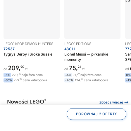
®
®
LEGO
KPOP DEMON HUNTERS
LEGO
EDITIONS
LE
72537
43011
77
Tygrys Derpy i Sroka Sussie
Lionel Messi — piłkarskie
Sa
momenty
SF9
209,
75,
90
24
od
zł
od
zł
od
46
29
220,
najniższa cena
71,
najniższa cena
-5%
+6%
0%
99
99
299,
cena katalogowa
124,
cena katalogowa
-30%
-40%
-4
®
Nowości LEGO
Zobacz więcej
PORÓWNAJ 2 OFERTY