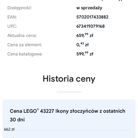
Dostępność:
w sprzedaży
EAN:
5702017433882
UPC:
673419379168
99
Aktualna cena:
659,
zł
43
Cena za element:
0,
zł
99
Cena katalogowa:
599,
zł
Historia ceny
®
Cena LEGO
43227 Ikony złoczyńców z ostatnich
30 dni
662 zł