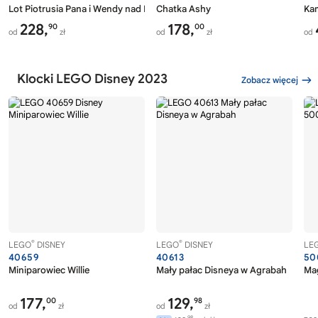
Lot Piotrusia Pana i Wendy nad Londynem
Chatka Ashy
Kam
228,
178,
90
00
od
zł
od
zł
od
Klocki LEGO Disney 2023
Zobacz więcej
®
®
LEGO
DISNEY
LEGO
DISNEY
LE
40659
40613
50
Miniparowiec Willie
Mały pałac Disneya w Agrabah
Mag
177,
129,
00
98
od
zł
od
zł
98