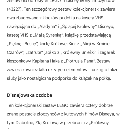
zestaw dla dorosłych LEGO
ǀ Disney Ikony złoczyńców
(43227). Ten szczegółowy zestaw kolekcjonerski zawiera
dwa zbudowane z klocków pudełka na kasety VHS
nawiązujące do „Aladyna” i „Śpiącej Królewny” Disneya,
kasetę VHS z „Małą Syrenką”, książkę przedstawiającą
„Piękną i Bestię”, kartę Królowej Kier z „Alicji w Krainie
Czarów”, „zatrute” jabłko z „Królewny Śnieżki” i zegarek
kieszonkowy Kapitana Haka z „Piotrusia Pana”. Zestaw
zawiera również kilka ukrytych elementów i funkcji, a także
służy jako nostalgiczna podpórka do książek na półkę.
Disnejowska ozdoba
Ten kolekcjonerski zestaw LEGO zawiera cztery dobrze
znane postacie złoczyńców z kultowych filmów Disneya, w
tym Diabolinę, Złą Królową w przebraniu z „Królewny