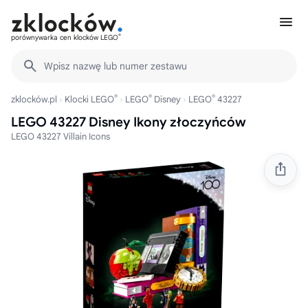
®
porównywarka cen klocków LEGO
Wpisz nazwę lub numer zestawu
®
®
®
zklocków.pl
Klocki LEGO
LEGO
Disney
LEGO
43227
LEGO 43227 Disney Ikony złoczyńców
LEGO 43227 Villain Icons