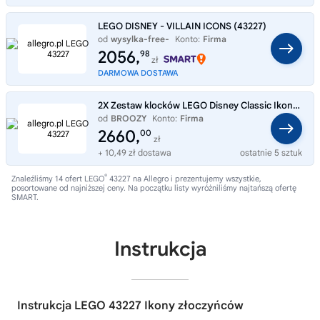
LEGO DISNEY - VILLAIN ICONS (43227)
od
wysylka-free-
Konto:
Firma
2056,
98
zł
DARMOWA DOSTAWA
2X Zestaw klocków LEGO Disney Classic Ikony złoczyńców 43227
od
BROOZY
Konto:
Firma
2660,
00
zł
+ 10,49 zł dostawa
ostatnie 5 sztuk
®
Znaleźliśmy 14 ofert LEGO
43227 na Allegro i prezentujemy wszystkie,
posortowane od najniższej ceny. Na początku listy wyróżniliśmy najtańszą ofertę
SMART.
Instrukcja
Instrukcja LEGO 43227 Ikony złoczyńców