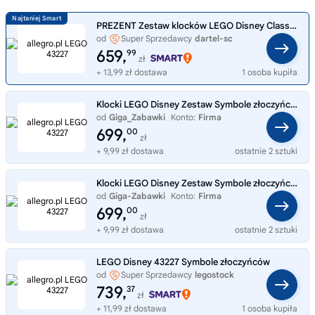
PREZENT Zestaw klocków LEGO Disney Classic Ikony złoczyńców 43227
od
Super Sprzedawcy
dartel-sc
659,
99
zł
+ 13,99 zł dostawa
1 osoba kupiła
Klocki LEGO Disney Zestaw Symbole złoczyńców 43227
od
Giga_Zabawki
Konto:
Firma
699,
00
zł
+ 9,99 zł dostawa
ostatnie 2 sztuki
Klocki LEGO Disney Zestaw Symbole złoczyńców 43227
od
Giga-Zabawki
Konto:
Firma
699,
00
zł
+ 9,99 zł dostawa
ostatnie 2 sztuki
LEGO Disney 43227 Symbole złoczyńców
od
Super Sprzedawcy
legostock
739,
37
zł
+ 11,99 zł dostawa
1 osoba kupiła