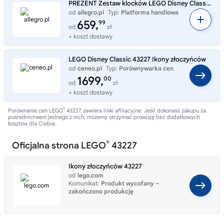
PREZENT Zestaw klocków LEGO Disney Classic Ikony złoczyńców 43227
od
allegro.pl
Typ:
Platforma handlowa
659,
99
od
zł
+ koszt dostawy
LEGO Disney Classic 43227 Ikony złoczyńców
od
ceneo.pl
Typ:
Porównywarka cen
1699,
00
od
zł
+ koszt dostawy
®
Porównanie cen LEGO
43227 zawiera linki afiliacyjne. Jeśli dokonasz zakupu za
pośrednictwem jednego z nich, możemy otrzymać prowizję bez dodatkowych
kosztów dla Ciebie.
®
Oficjalna strona LEGO
43227
Ikony złoczyńców 43227
od
lego.com
Komunikat:
Produkt wycofany –
zakończono produkcję