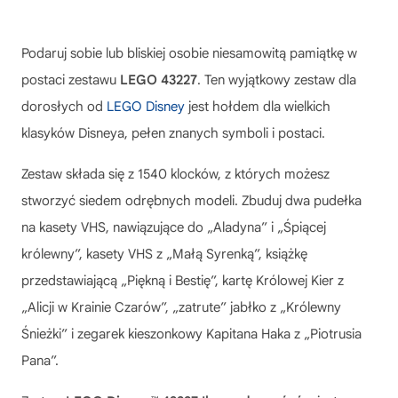
Podaruj sobie lub bliskiej osobie niesamowitą pamiątkę w
postaci zestawu
LEGO 43227
. Ten wyjątkowy zestaw dla
dorosłych od
LEGO Disney
jest hołdem dla wielkich
klasyków Disneya, pełen znanych symboli i postaci.
Zestaw składa się z 1540 klocków, z których możesz
stworzyć siedem odrębnych modeli. Zbuduj dwa pudełka
na kasety VHS, nawiązujące do „Aladyna” i „Śpiącej
królewny”, kasety VHS z „Małą Syrenką”, książkę
przedstawiającą „Piękną i Bestię”, kartę Królowej Kier z
„Alicji w Krainie Czarów”, „zatrute” jabłko z „Królewny
Śnieżki” i zegarek kieszonkowy Kapitana Haka z „Piotrusia
Pana”.