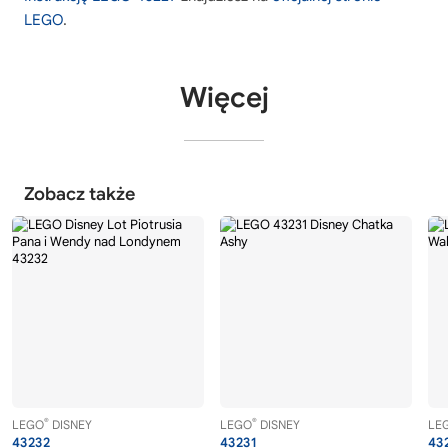
LEGO
.
Więcej
Zobacz także
®
®
LEGO
DISNEY
LEGO
DISNEY
LE
43232
43231
43