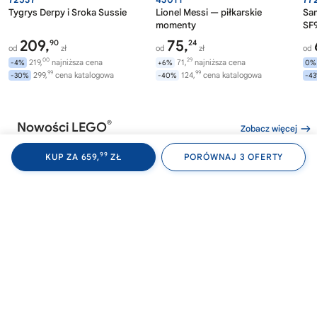
Tygrys Derpy i Sroka Sussie
Lionel Messi — piłkarskie
Sa
momenty
SF9
209,
75,
90
24
od
zł
od
zł
od
00
29
219,
najniższa cena
71,
najniższa cena
-4%
+6%
0%
99
99
299,
cena katalogowa
124,
cena katalogowa
-30%
-40%
-4
®
Nowości LEGO
Zobacz więcej
99
KUP ZA 659,
ZŁ
PORÓWNAJ 3 OFERTY
®
®
LEGO
WEDNESDAY
LEGO
WEDNESDAY
LE
76788
76787
76