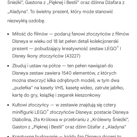
Śnieżki”, Gastona z „Pięknej i Bestii” oraz dżinna Dżafara z
„Aladyna”. To świetny prezent, który może stanowić
niezwykłą ozdobę.
Miłość do filmów — podaruj fanowi złoczyńców z filmów
Disneya w wieku od 18 lat pełen detali kolekcjonerski
®
prezent — pobudzający kreatywność zestaw LEGO
ǀ
Disney Ikony złoczyńców (43227)
Zbuduj i ustaw na półce — ten pełen nawiązań do
Disneya zestaw zawiera 1540 elementów, z których
można stworzyć kilka odrębnych modeli, w tym dwa
„pudełka” na kasety VHS, kasetę wideo, zatrute jabłko,
kartę do gry, książkę i zegarek kieszonkowy
Kultowi złoczyńcy — w zestawie znajdują się cztery
®
minifigurki LEGO
złoczyńców Disneya: postacie Disneya
Diabolina, Zła Królowa w przebraniu z „Królewny Śnieżki”,
Gaston z „Pięknej i Bestii” oraz dżinn Dżafar z „Aladyna”
Kreatywne budowanie — każdy fan Disneya doceni to