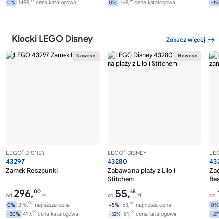
99
99
1499,
cena katalogowa
169,
cena katalogowa
0%
0%
-1
Klocki LEGO Disney
Zobacz więcej
®
®
LEGO
DISNEY
LEGO
DISNEY
LE
43297
43280
43
Zamek Roszpunki
Zabawa na plaży z Lilo i
Zac
Stitchem
Bes
296,
55,
00
68
od
zł
od
zł
od
00
00
296,
najniższa cena
53,
najniższa cena
0%
+5%
0%
99
99
419,
cena katalogowa
81,
cena katalogowa
-30%
-32%
-2