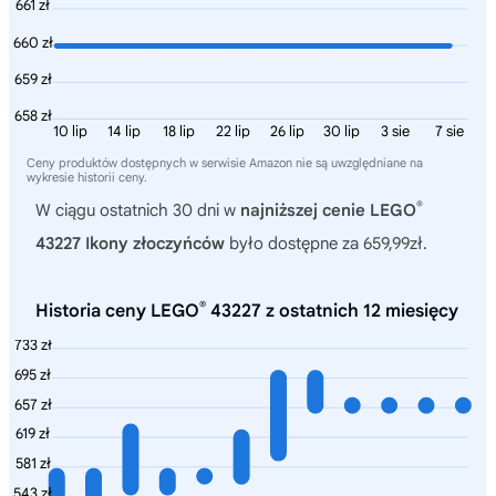
661 zł
660 zł
659 zł
658 zł
10 lip
14 lip
18 lip
22 lip
26 lip
30 lip
3 sie
7 sie
Ceny produktów dostępnych w serwisie Amazon nie są uwzględniane na
wykresie historii ceny.
®
W ciągu ostatnich 30 dni w
najniższej cenie LEGO
43227 Ikony złoczyńców
było dostępne za 659,99zł.
®
Historia ceny LEGO
43227 z ostatnich 12 miesięcy
733 zł
695 zł
657 zł
619 zł
581 zł
543 zł