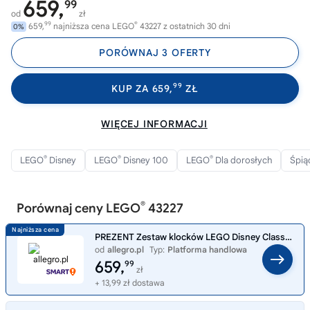
659,
99
od
zł
99
®
659,
najniższa cena LEGO
43227 z ostatnich 30 dni
0%
PORÓWNAJ 3 OFERTY
99
KUP ZA 659,
ZŁ
WIĘCEJ INFORMACJI
®
®
®
LEGO
Disney
LEGO
Disney 100
LEGO
Dla dorosłych
Śpią
®
Porównaj ceny LEGO
43227
PREZENT Zestaw klocków LEGO Disney Classic Ikony złoczyńców 43227
od
allegro.pl
Typ:
Platforma handlowa
659,
99
zł
+ 13,99 zł dostawa