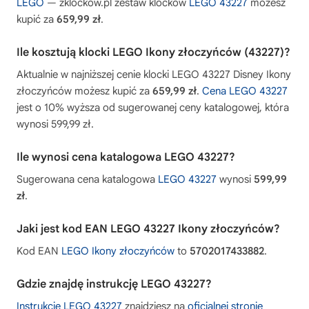
LEGO
— zklockow.pl zestaw klocków
LEGO 43227
możesz
kupić za
659,99 zł
.
Ile kosztują klocki LEGO Ikony złoczyńców (43227)?
Aktualnie w najniższej cenie klocki LEGO 43227 Disney Ikony
złoczyńców możesz kupić za
659,99 zł
.
Cena LEGO 43227
jest o 10% wyższa od sugerowanej ceny katalogowej, która
wynosi 599,99 zł.
Ile wynosi cena katalogowa LEGO 43227?
Sugerowana cena katalogowa
LEGO 43227
wynosi
599,99
zł
.
Jaki jest kod EAN LEGO 43227 Ikony złoczyńców?
Kod EAN
LEGO Ikony złoczyńców
to
5702017433882
.
Gdzie znajdę instrukcję LEGO 43227?
Instrukcję LEGO 43227
znajdziesz na
oficjalnej stronie