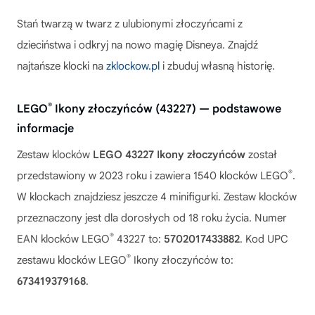
Stań twarzą w twarz z ulubionymi złoczyńcami z
dzieciństwa i odkryj na nowo magię Disneya. Znajdź
najtańsze klocki na
zklockow.pl
i zbuduj własną historię.
®
LEGO
Ikony złoczyńców (43227) — podstawowe
informacje
Zestaw klocków
LEGO 43227 Ikony złoczyńców
został
®
przedstawiony w 2023 roku i zawiera 1540 klocków LEGO
.
W klockach znajdziesz jeszcze 4 minifigurki. Zestaw klocków
przeznaczony jest dla dorosłych od 18 roku życia. Numer
®
EAN klocków LEGO
43227 to:
5702017433882
. Kod UPC
®
zestawu klocków LEGO
Ikony złoczyńców to:
673419379168
.