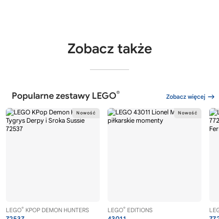
Zobacz także
®
Popularne zestawy LEGO
Zobacz więcej
®
®
LEGO
KPOP DEMON HUNTERS
LEGO
EDITIONS
LE
72537
43011
77