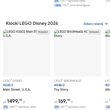
129,
najniższa cena
709
0%
99
174,
cena katalogowa
-26%
Klocki LEGO Disney 2026
Zobacz więcej
®
®
LEGO
DISNEY
LEGO
BRICKHEADZ
LE
43302
40860
40
Main Street, U.S.A.
Toy Story
Ali
1499,
169,
99
99
od
zł
od
zł
od
99
99
1499,
najniższa cena
169,
najniższa cena
0%
0%
-1