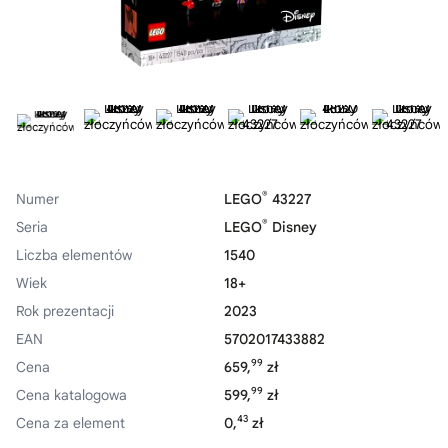
®
Numer
LEGO
43227
®
Seria
LEGO
Disney
Liczba elementów
1540
Wiek
18+
Rok prezentacji
2023
EAN
5702017433882
99
Cena
659,
zł
99
Cena katalogowa
599,
zł
43
Cena za element
0,
zł