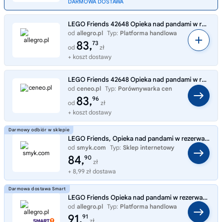
DARMOWA DOSTAWA
LEGO Friends 42648 Opieka nad pandami w rezerwacie
od
allegro.pl
Typ:
Platforma handlowa
83,
73
od
zł
+ koszt dostawy
LEGO Friends 42648 Opieka nad pandami w rezerwacie
od
ceneo.pl
Typ:
Porównywarka cen
83,
96
od
zł
+ koszt dostawy
LEGO Friends, Opieka nad pandami w rezerwacie, 42648
od
smyk.com
Typ:
Sklep internetowy
84,
90
zł
+ 8,99 zł dostawa
LEGO Friends Opieka nad pandami w rezerwacie 42648
od
allegro.pl
Typ:
Platforma handlowa
91,
91
zł