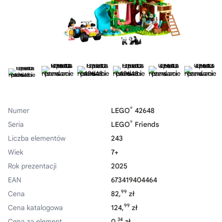
®
Numer
LEGO
42648
®
Seria
LEGO
Friends
Liczba elementów
243
Wiek
7+
Rok prezentacji
2025
EAN
673419404464
99
Cena
82,
zł
99
Cena katalogowa
124,
zł
34
Cena za element
0,
zł