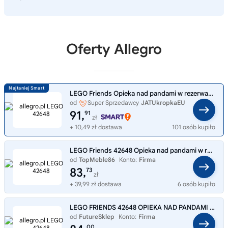
Oferty Allegro
LEGO Friends Opieka nad pandami w rezerwacie 42648
od
Super Sprzedawcy
JATUkropkaEU
91,
91
zł
+ 10,49 zł dostawa
101 osób kupiło
LEGO Friends 42648 Opieka nad pandami w rezerwacie
od
TopMeble86
Konto:
Firma
83,
73
zł
+ 39,99 zł dostawa
6 osób kupiło
LEGO FRIENDS 42648 OPIEKA NAD PANDAMI W REZERWACIE
od
FutureSklep
Konto:
Firma
00