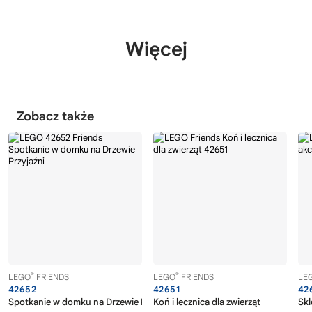
Więcej
Zobacz także
®
®
LEGO
FRIENDS
LEGO
FRIENDS
LE
42652
42651
42
Spotkanie w domku na Drzewie Przyjaźni
Koń i lecznica dla zwierząt
Skl