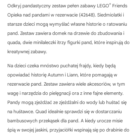
®
Odkryj pandastyczny zestaw pełen zabawy LEGO
Friends
Opieka nad pandami w rezerwacie (42648). Siedmiolatki i
starsze dzieci mogą wymyślać własne historie o ratowaniu
pand. Zestaw zawiera domek na drzewie do zbudowania i
quada, dwie minilaleczki itrzy figurki pand, które inspirują do
kreatywnej zabawy.
Na dzieci czeka mnóstwo puchatej frajdy, kiedy będą
opowiadać historię Autumn i Liann, które pomagają w
rezerwacie pand. Zestaw zawiera wiele akcesoriów, w tym
wagę i narzędzia do pielęgnacji ora z inne fajne elementy.
Pandy mogą zjeżdżać ze zjeżdżalni do wody lub huśtać się
na huśtawce. Quad idealnie sprawdzi się w dostarczaniu
bambusowych przekąsek dla pand. A kiedy urocze misie
śpią w swojej jaskini, przyjaciółki wspinają się po drabinie do