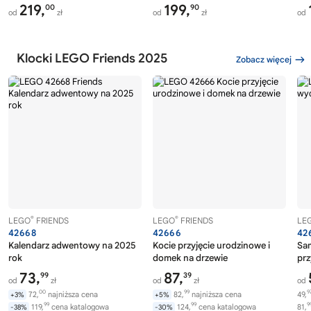
219,
199,
00
90
od
zł
od
zł
od
Klocki LEGO Friends 2025
Zobacz więcej
®
®
LEGO
FRIENDS
LEGO
FRIENDS
LE
42668
42666
42
Kalendarz adwentowy na 2025
Kocie przyjęcie urodzinowe i
Sa
rok
domek na drzewie
prz
73,
87,
99
39
od
zł
od
zł
od
00
99
9
72,
najniższa cena
82,
najniższa cena
49,
+3%
+5%
99
99
9
119,
cena katalogowa
124,
cena katalogowa
81,
-38%
-30%