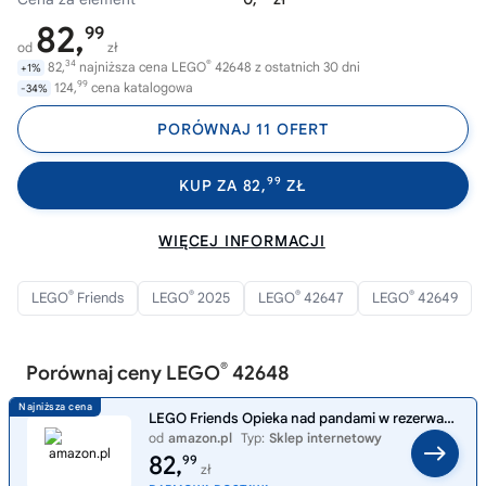
82,
99
od
zł
34
®
82,
najniższa cena LEGO
42648 z ostatnich 30 dni
+1%
99
124,
cena katalogowa
-34%
PORÓWNAJ 11 OFERT
99
KUP ZA 82,
ZŁ
WIĘCEJ INFORMACJI
®
®
®
®
LEGO
Friends
LEGO
2025
LEGO
42647
LEGO
42649
®
Porównaj ceny LEGO
42648
LEGO Friends Opieka nad pandami w rezerwacie 42648 | Opieka nad zwierzętami, zestaw z pandami, prezent dla dziewczynki i
od
amazon.pl
Typ:
Sklep internetowy
82,
99
zł