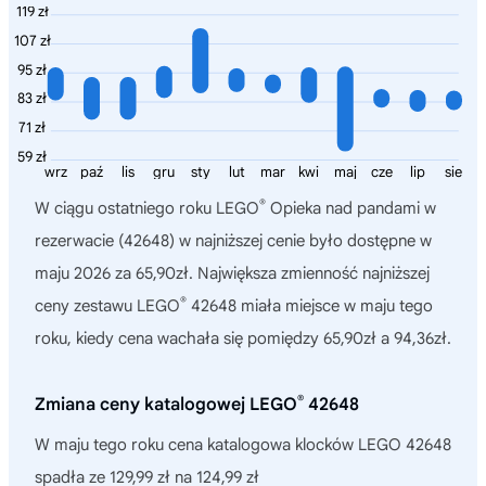
119 zł
107 zł
95 zł
83 zł
71 zł
59 zł
wrz
paź
lis
gru
sty
lut
mar
kwi
maj
cze
lip
sie
®
W ciągu ostatniego roku
LEGO
Opieka nad pandami w
rezerwacie (42648)
w najniższej cenie było dostępne w
maju 2026 za 65,90zł. Największa zmienność najniższej
®
ceny zestawu LEGO
42648 miała miejsce w maju tego
roku, kiedy cena wachała się pomiędzy 65,90zł a 94,36zł.
®
Zmiana ceny katalogowej LEGO
42648
W maju tego roku cena katalogowa klocków LEGO 42648
spadła ze 129,99 zł na 124,99 zł