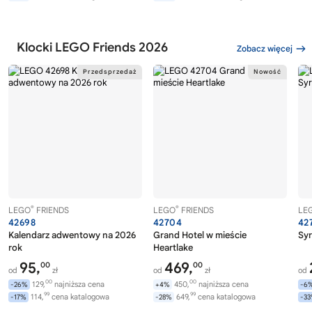
Klocki LEGO Friends 2026
Zobacz więcej
®
®
LEGO
FRIENDS
LEGO
FRIENDS
LE
42698
42704
42
Kalendarz adwentowy na 2026
Grand Hotel w mieście
Syr
rok
Heartlake
95,
469,
00
00
od
zł
od
zł
od
00
00
129,
najniższa cena
450,
najniższa cena
-26%
+4%
-6
99
99
114,
cena katalogowa
649,
cena katalogowa
-17%
-28%
-3