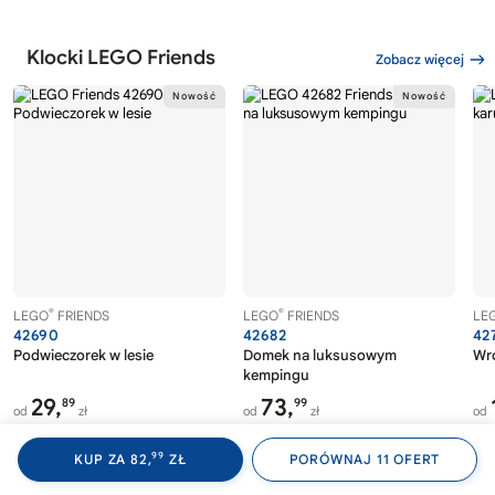
Klocki LEGO Friends
Zobacz więcej
®
®
LEGO
FRIENDS
LEGO
FRIENDS
LE
42690
42682
42
Podwieczorek w lesie
Domek na luksusowym
Wró
kempingu
29,
73,
89
99
od
zł
od
zł
od
89
99
28,
najniższa cena
73,
najniższa cena
+3%
0%
0%
99
99
41,
cena katalogowa
104,
cena katalogowa
-29%
-30%
-3
99
KUP ZA 82,
ZŁ
PORÓWNAJ 11 OFERT