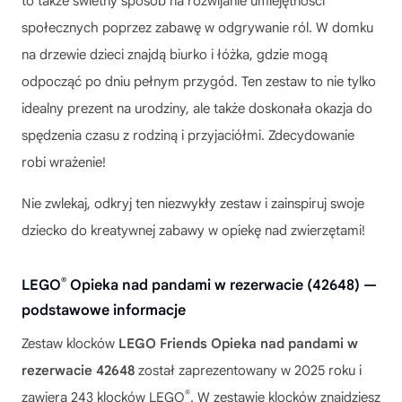
to także świetny sposób na rozwijanie umiejętności
społecznych poprzez zabawę w odgrywanie ról. W domku
na drzewie dzieci znajdą biurko i łóżka, gdzie mogą
odpocząć po dniu pełnym przygód. Ten zestaw to nie tylko
idealny prezent na urodziny, ale także doskonała okazja do
spędzenia czasu z rodziną i przyjaciółmi. Zdecydowanie
robi wrażenie!
Nie zwlekaj, odkryj ten niezwykły zestaw i zainspiruj swoje
dziecko do kreatywnej zabawy w opiekę nad zwierzętami!
®
LEGO
Opieka nad pandami w rezerwacie (42648) —
podstawowe informacje
Zestaw klocków
LEGO Friends Opieka nad pandami w
rezerwacie 42648
został zaprezentowany w 2025 roku i
®
zawiera 243 klocków LEGO
. W zestawie klocków znajdziesz