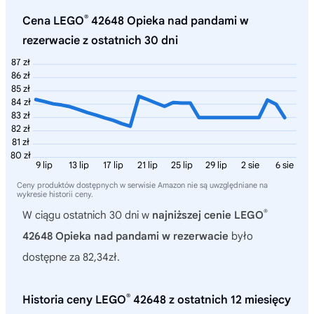
®
Cena LEGO
42648 Opieka nad pandami w
rezerwacie z ostatnich 30 dni
87 zł
86 zł
85 zł
84 zł
83 zł
82 zł
81 zł
80 zł
9 lip
13 lip
17 lip
21 lip
25 lip
29 lip
2 sie
6 sie
Ceny produktów dostępnych w serwisie Amazon nie są uwzględniane na
wykresie historii ceny.
®
W ciągu ostatnich 30 dni w
najniższej cenie LEGO
42648 Opieka nad pandami w rezerwacie
było
dostępne za 82,34zł.
®
Historia ceny LEGO
42648 z ostatnich 12 miesięcy