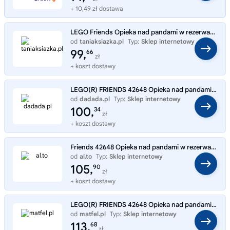
+ 10,49 zł dostawa
LEGO Friends Opieka nad pandami w rezerwacie 42648
od
taniaksiazka.pl
Typ:
Sklep internetowy
99,
66
zł
+ koszt dostawy
LEGO(R) FRIENDS 42648 Opieka nad pandami w rezerwacie
od
dadada.pl
Typ:
Sklep internetowy
100,
34
zł
+ koszt dostawy
Friends 42648 Opieka nad pandami w rezerwacie
od
al.to
Typ:
Sklep internetowy
105,
90
zł
+ koszt dostawy
LEGO(R) FRIENDS 42648 Opieka nad pandami w rezerwac
od
matfel.pl
Typ:
Sklep internetowy
113,
68
zł