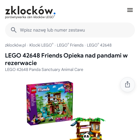
®
porównywarka cen klocków LEGO
Wpisz nazwę lub numer zestawu
®
®
®
zklocków.pl
Klocki LEGO
LEGO
Friends
LEGO
42648
LEGO 42648 Friends Opieka nad pandami w
rezerwacie
LEGO 42648 Panda Sanctuary Animal Care