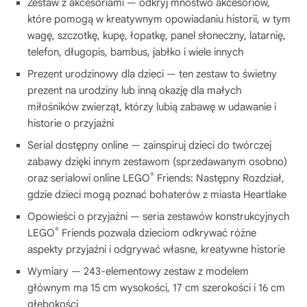
Zestaw z akcesoriami — odkryj mnóstwo akcesoriów,
które pomogą w kreatywnym opowiadaniu historii, w tym
wagę, szczotkę, kupę, łopatkę, panel słoneczny, latarnię,
telefon, długopis, bambus, jabłko i wiele innych
Prezent urodzinowy dla dzieci — ten zestaw to świetny
prezent na urodziny lub inną okazję dla małych
miłośników zwierząt, którzy lubią zabawę w udawanie i
historie o przyjaźni
Serial dostępny online — zainspiruj dzieci do twórczej
zabawy dzięki innym zestawom (sprzedawanym osobno)
®
oraz serialowi online LEGO
Friends: Następny Rozdział,
gdzie dzieci mogą poznać bohaterów z miasta Heartlake
Opowieści o przyjaźni — seria zestawów konstrukcyjnych
®
LEGO
Friends pozwala dzieciom odkrywać różne
aspekty przyjaźni i odgrywać własne, kreatywne historie
Wymiary — 243-elementowy zestaw z modelem
głównym ma 15 cm wysokości, 17 cm szerokości i 16 cm
głębokości