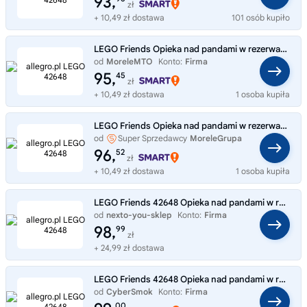
93,
zł
+ 10,49 zł dostawa
101 osób kupiło
LEGO Friends Opieka nad pandami w rezerwacie (42648)
od
MoreleMTO
Konto:
Firma
95,
45
zł
+ 10,49 zł dostawa
1 osoba kupiła
LEGO Friends Opieka nad pandami w rezerwacie (42648)
od
Super Sprzedawcy
MoreleGrupa
96,
52
zł
+ 10,49 zł dostawa
1 osoba kupiła
LEGO Friends 42648 Opieka nad pandami w rezerwacie
od
nexto-you-sklep
Konto:
Firma
98,
99
zł
+ 24,99 zł dostawa
LEGO Friends 42648 Opieka nad pandami w rezerwacie
od
CyberSmok
Konto:
Firma
00