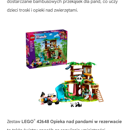
dostarczanie bambusowych przekąsek dla pand, co uczy
dzieci troski i opieki nad zwierzętami.
®
Zestaw
LEGO
42648 Opieka nad pandami w rezerwacie