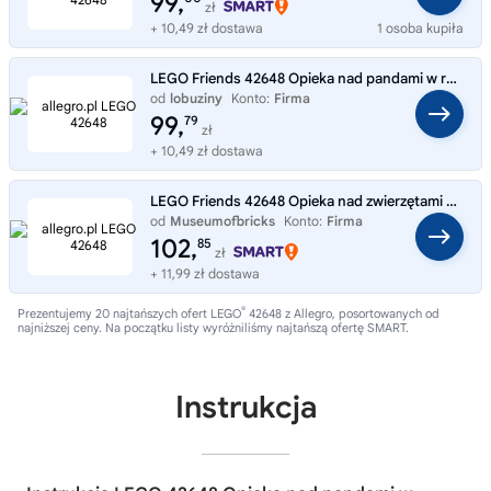
99,
zł
+ 10,49 zł dostawa
1 osoba kupiła
LEGO Friends 42648 Opieka nad pandami w rezerwacie, 243 el.
od
lobuziny
Konto:
Firma
99,
79
zł
+ 10,49 zł dostawa
LEGO Friends 42648 Opieka nad zwierzętami w stacji ratunkowej pandy
od
Museumofbricks
Konto:
Firma
102,
85
zł
+ 11,99 zł dostawa
®
Prezentujemy 20 najtańszych ofert LEGO
42648 z Allegro, posortowanych od
najniższej ceny. Na początku listy wyróżniliśmy najtańszą ofertę SMART.
Instrukcja