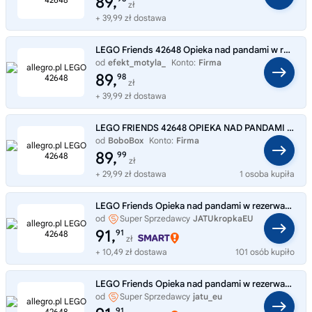
89,
zł
+ 39,99 zł dostawa
LEGO Friends 42648 Opieka nad pandami w rezerwacie
od
efekt_motyla_
Konto:
Firma
89,
98
zł
+ 39,99 zł dostawa
LEGO FRIENDS 42648 OPIEKA NAD PANDAMI W REZERWACIE KOMPLET KLOCKÓW PREZENT
od
BoboBox
Konto:
Firma
89,
99
zł
+ 29,99 zł dostawa
1 osoba kupiła
LEGO Friends Opieka nad pandami w rezerwacie 42648
od
Super Sprzedawcy
JATUkropkaEU
91,
91
zł
+ 10,49 zł dostawa
101 osób kupiło
LEGO Friends Opieka nad pandami w rezerwacie 42648
od
Super Sprzedawcy
jatu_eu
91