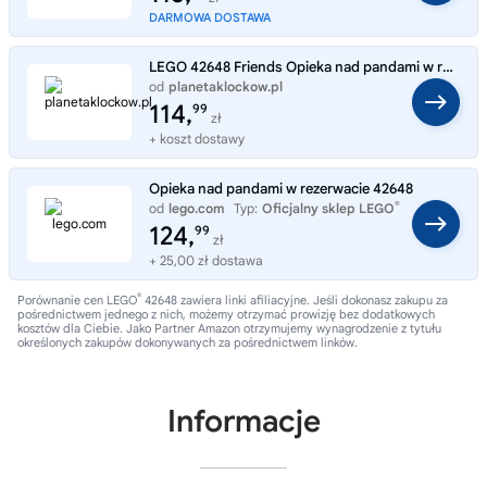
DARMOWA DOSTAWA
LEGO 42648 Friends Opieka nad pandami w rezerwacie
od
planetaklockow.pl
Typ:
Sklep internetowy
114,
99
zł
+ koszt dostawy
Opieka nad pandami w rezerwacie 42648
®
od
lego.com
Typ:
Oficjalny sklep LEGO
124,
99
zł
+ 25,00 zł dostawa
®
Porównanie cen LEGO
42648 zawiera linki afiliacyjne. Jeśli dokonasz zakupu za
pośrednictwem jednego z nich, możemy otrzymać prowizję bez dodatkowych
kosztów dla Ciebie. Jako Partner Amazon otrzymujemy wynagrodzenie z tytułu
określonych zakupów dokonywanych za pośrednictwem linków.
Informacje