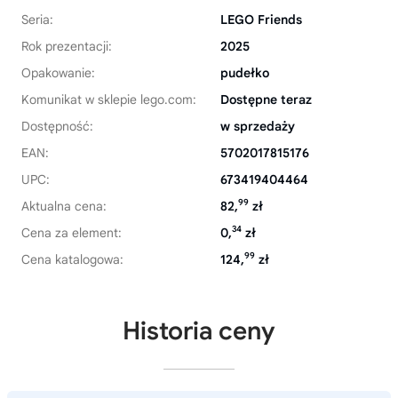
Seria:
LEGO Friends
Rok prezentacji:
2025
Opakowanie:
pudełko
Komunikat w sklepie lego.com:
Dostępne teraz
Dostępność:
w sprzedaży
EAN:
5702017815176
UPC:
673419404464
99
Aktualna cena:
82,
zł
34
Cena za element:
0,
zł
99
Cena katalogowa:
124,
zł
Historia ceny