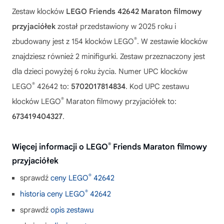
Zestaw klocków
LEGO Friends 42642 Maraton filmowy
przyjaciółek
został przedstawiony w 2025 roku i
®
zbudowany jest z 154 klocków LEGO
. W zestawie klocków
znajdziesz również 2 minifigurki. Zestaw przeznaczony jest
dla dzieci powyżej 6 roku życia. Numer UPC klocków
®
LEGO
42642 to:
5702017814834
. Kod UPC zestawu
®
klocków LEGO
Maraton filmowy przyjaciółek to:
673419404327
.
®
Więcej informacji o LEGO
Friends Maraton filmowy
przyjaciółek
®
sprawdź
ceny LEGO
42642
®
historia ceny LEGO
42642
sprawdź
opis zestawu