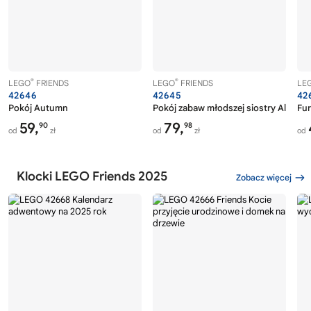
®
®
LEGO
FRIENDS
LEGO
FRIENDS
LE
42646
42645
42
Pokój Autumn
Pokój zabaw młodszej siostry Aliyi
Fur
59,
79,
90
98
od
zł
od
zł
od
Klocki LEGO Friends 2025
Zobacz więcej