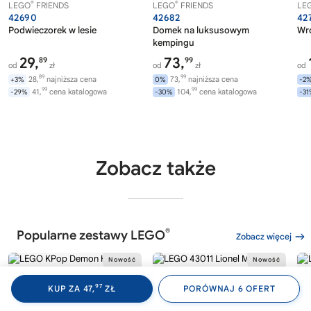
®
®
LEGO
FRIENDS
LEGO
FRIENDS
LE
42690
42682
42
Podwieczorek w lesie
Domek na luksusowym
Wró
kempingu
29,
73,
89
99
od
zł
od
zł
od
89
99
28,
najniższa cena
73,
najniższa cena
+3%
0%
-2
99
99
41,
cena katalogowa
104,
cena katalogowa
-29%
-30%
-3
Zobacz także
®
Popularne zestawy LEGO
Zobacz więcej
97
KUP ZA 47,
ZŁ
PORÓWNAJ 6 OFERT