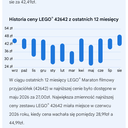
sie za 42,49zł.
®
Historia ceny LEGO
42642 z ostatnich 12 miesięcy
54 zł
48 zł
42 zł
36 zł
30 zł
24 zł
wrz
paź
lis
gru
sty
lut
mar
kwi
maj
cze
lip
sie
®
W ciągu ostatnich 12 miesięcy
LEGO
Maraton filmowy
przyjaciółek (42642)
w najniższej cenie było dostępne w
maju 2026 za 27,00zł. Największa zmienność najniższej
®
ceny zestawu LEGO
42642 miała miejsce w czerwcu
2026 roku, kiedy cena wachała się pomiędzy 28,99zł a
44,99zł.