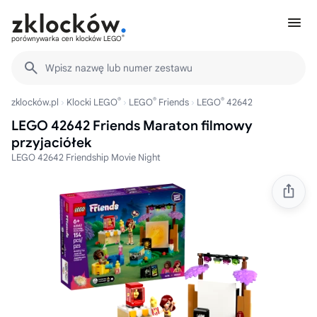
®
porównywarka cen klocków LEGO
Wpisz nazwę lub numer zestawu
®
®
®
zklocków.pl
Klocki LEGO
LEGO
Friends
LEGO
42642
LEGO 42642 Friends Maraton filmowy
przyjaciółek
LEGO 42642 Friendship Movie Night