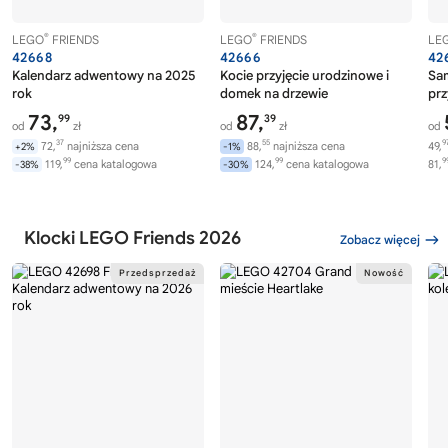
®
®
LEGO
FRIENDS
LEGO
FRIENDS
LE
42668
42666
42
Kalendarz adwentowy na 2025
Kocie przyjęcie urodzinowe i
Sa
rok
domek na drzewie
prz
73,
87,
99
39
od
zł
od
zł
od
37
55
9
72,
najniższa cena
88,
najniższa cena
49,
+2%
-1%
99
99
9
119,
cena katalogowa
124,
cena katalogowa
81,
-38%
-30%
Klocki LEGO Friends 2026
Zobacz więcej