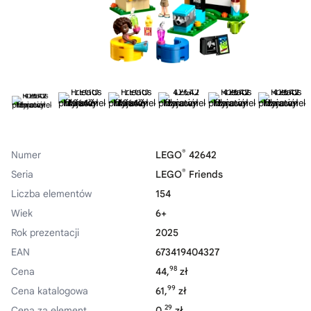
®
Numer
LEGO
42642
®
Seria
LEGO
Friends
Liczba elementów
154
Wiek
6+
Rok prezentacji
2025
EAN
673419404327
98
Cena
44,
zł
99
Cena katalogowa
61,
zł
29
Cena za element
0,
zł