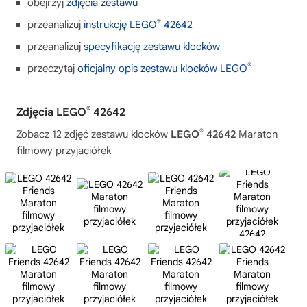
obejrzyj
zdjęcia zestawu
®
przeanalizuj
instrukcję LEGO
42642
przeanalizuj
specyfikację zestawu klocków
®
przeczytaj
oficjalny opis zestawu klocków LEGO
®
Zdjęcia LEGO
42642
®
Zobacz 12 zdjęć zestawu klocków
LEGO
42642
Maraton
filmowy przyjaciółek