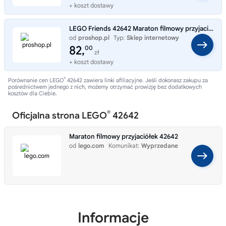
+ koszt dostawy
LEGO Friends 42642 Maraton filmowy przyjaciółek
od
proshop.pl
Typ:
Sklep internetowy
82,
00
zł
+ koszt dostawy
®
Porównanie cen LEGO
42642 zawiera linki afiliacyjne. Jeśli dokonasz zakupu za
pośrednictwem jednego z nich, możemy otrzymać prowizję bez dodatkowych
kosztów dla Ciebie.
®
Oficjalna strona LEGO
42642
Maraton filmowy przyjaciółek 42642
od
lego.com
Komunikat:
Wyprzedane
Informacje