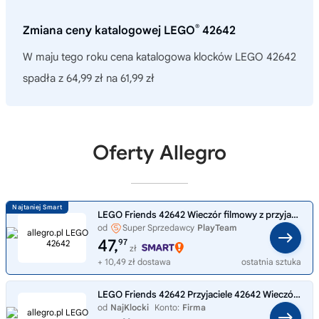
®
Zmiana ceny katalogowej LEGO
42642
W maju tego roku cena katalogowa klocków LEGO 42642
spadła z 64,99 zł na 61,99 zł
Oferty Allegro
LEGO Friends 42642 Wieczór filmowy z przyjaciółmi
od
Super Sprzedawcy
PlayTeam
47,
97
zł
+ 10,49 zł dostawa
ostatnia sztuka
LEGO Friends 42642 Przyjaciele 42642 Wieczór filmowy ze znajomymi
od
NajKlocki
Konto:
Firma