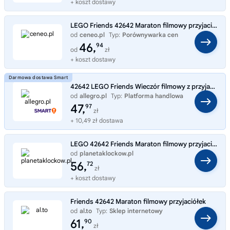
+ koszt dostawy
LEGO Friends 42642 Maraton filmowy przyjaciółek
od
ceneo.pl
Typ:
Porównywarka cen
46,
94
od
zł
+ koszt dostawy
42642 LEGO Friends Wieczór filmowy z przyjaciółmi
od
allegro.pl
Typ:
Platforma handlowa
47,
97
zł
+ 10,49 zł dostawa
LEGO 42642 Friends Maraton filmowy przyjaciółek
od
planetaklockow.pl
Typ:
Sklep internetowy
56,
72
zł
+ koszt dostawy
Friends 42642 Maraton filmowy przyjaciółek
od
al.to
Typ:
Sklep internetowy
61,
90
zł