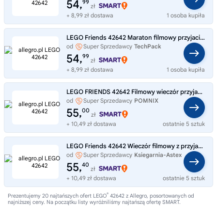
54,
99
zł
+ 8,99 zł dostawa
1 osoba kupiła
LEGO Friends 42642 Maraton filmowy przyjaciółek zestaw 154 elementy 6+
od
Super Sprzedawcy
TechPack
54,
99
zł
+ 8,99 zł dostawa
1 osoba kupiła
LEGO FRIENDS 42642 Filmowy wieczór przyjaciółek 2 FIGURKI Wymienny ekran
od
Super Sprzedawcy
POMNIX
55,
00
zł
+ 10,49 zł dostawa
ostatnie 5 sztuk
LEGO Friends 42642 Wieczór filmowy z przyjaciółmi
od
Super Sprzedawcy
Ksiegarnia-Astex
55,
40
zł
+ 10,49 zł dostawa
ostatnie 5 sztuk
®
Prezentujemy 20 najtańszych ofert LEGO
42642 z Allegro, posortowanych od
najniższej ceny. Na początku listy wyróżniliśmy najtańszą ofertę SMART.