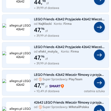
44,
98
zł
+ 39,99 zł dostawa
LEGO Friends 42642 Przyjaciele 42642 Wieczór filmowy ze znajomymi
od
NajKlocki
Konto:
Firma
47,
96
zł
+ 39,99 zł dostawa
LEGO Friends 42642 Przyjaciele 42642 Wieczór filmowy ze znajomymi
od
efekt_motyla_
Konto:
Firma
47,
96
zł
+ 39,99 zł dostawa
LEGO Friends 42642 Wieczór filmowy z przyjaciółmi
od
Super Sprzedawcy
PlayTeam
47,
97
zł
+ 10,49 zł dostawa
ostatnia sztuka
42642 LEGO Friends Wieczór filmowy z przyjaciółmi
od
Super Sprzedawcy
MRetailPolska