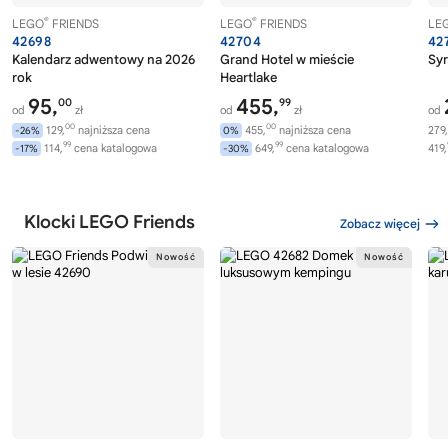
®
®
LEGO
FRIENDS
LEGO
FRIENDS
LE
42698
42704
42
Kalendarz adwentowy na 2026
Grand Hotel w mieście
Syr
rok
Heartlake
95,
455,
00
99
od
zł
od
zł
od
00
00
129,
najniższa cena
455,
najniższa cena
279,
-26%
0%
99
99
114,
cena katalogowa
649,
cena katalogowa
419,
-17%
-30%
Klocki LEGO Friends
Zobacz więcej