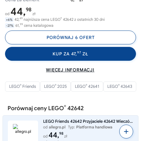
44,
98
od
zł
49
®
42,
najniższa cena LEGO
42642 z ostatnich 30 dni
+6%
99
61,
cena katalogowa
-27%
PORÓWNAJ 6 OFERT
97
KUP ZA 47,
ZŁ
WIĘCEJ INFORMACJI
®
®
®
®
LEGO
Friends
LEGO
2025
LEGO
42641
LEGO
42643
®
Porównaj ceny LEGO
42642
LEGO Friends 42642 Przyjaciele 42642 Wieczór filmowy ze znajomymi
od
allegro.pl
Typ:
Platforma handlowa
44,
98
od
zł