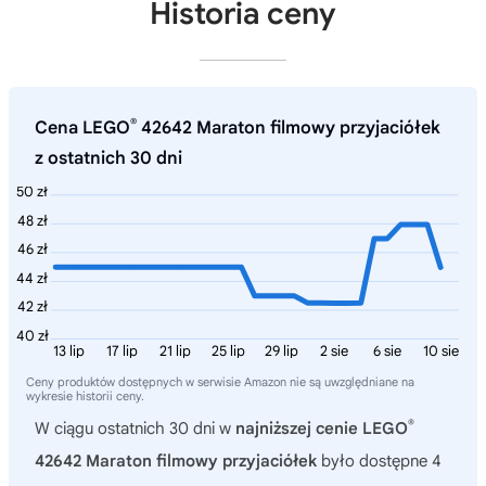
Historia ceny
®
Cena LEGO
42642 Maraton filmowy przyjaciółek
z ostatnich 30 dni
50 zł
48 zł
46 zł
44 zł
42 zł
40 zł
13 lip
17 lip
21 lip
25 lip
29 lip
2 sie
6 sie
10 sie
Ceny produktów dostępnych w serwisie Amazon nie są uwzględniane na
wykresie historii ceny.
®
W ciągu ostatnich 30 dni w
najniższej cenie LEGO
42642 Maraton filmowy przyjaciółek
było dostępne 4