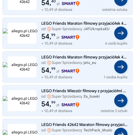
54,
40
zł
+ 10,49 zł dostawa
ostatnia sztuka
LEGO Friends Maraton filmowy przyjaciółek 42642
od
Super Sprzedawcy
JATUkropkaEU
54,
99
zł
+ 10,49 zł dostawa
6 osób kupiło
LEGO Friends Maraton filmowy przyjaciółek 42642
od
Super Sprzedawcy
jatu_eu
54,
99
zł
+ 10,49 zł dostawa
1 osoba kupiła
LEGO Friends Wieczór filmowy z przyjaciółmi 42642
od
Super Sprzedawcy
Za_bawki
54,
99
zł
+ 10,49 zł dostawa
ostatnie 2 sztuki
LEGO Friends 42642 Maraton filmowy przyjaciółek zestaw 154 elementy 6+
od
Super Sprzedawcy
TechPack_Music