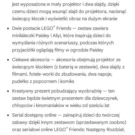
jest wyposażona w mały projektor i dwa slajdy, dzięki
czemu dzieci mogą wsunąć slajd do projektora, nacisnąć
świecący klocek i wyświetlić obraz na dużym ekranie
®
Dwie postacie LEGO
Friends — zestaw zawiera
minilaleczki Paisley i Aliyi, które inspirują dzieci do
wymyślania różnych scenariuszy, podczas których
przyjaciółki oglądają filmy w ogrodzie Paisley
Ciekawe akcesoria — akcesoria obejmują projektor ze
świecącym klockiem (z baterią w zestawie), dwa slajdy z
filmami, fotele-worki do zbudowania, dwa napoje,
pudełko z popcornem i komiks
Kreatywny prezent pobudzający wyobraźnię — ten
zestaw będzie świetnym prezentem dla dziewczynek,
chłopców i kinomaniaków w wieku od sześciu lat
Serial dostępny online — zainspiruj dzieci do twórczej
zabawy dzięki innym zestawom (sprzedawanym osobno)
®
oraz serialowi online LEGO
Friends: Następny Rozdział,