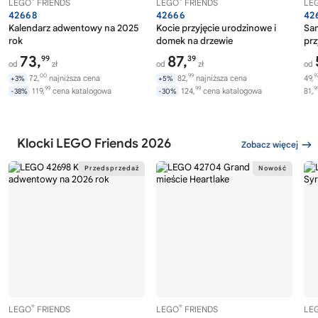
LEGO
FRIENDS
LEGO
FRIENDS
LE
42668
42666
42
Kalendarz adwentowy na 2025
Kocie przyjęcie urodzinowe i
Sa
rok
domek na drzewie
prz
73,
87,
99
39
od
zł
od
zł
od
00
99
9
72,
najniższa cena
82,
najniższa cena
49,
+3%
+5%
99
99
9
119,
cena katalogowa
124,
cena katalogowa
81,
-38%
-30%
Klocki LEGO Friends 2026
Zobacz więcej
®
®
LEGO
FRIENDS
LEGO
FRIENDS
LE