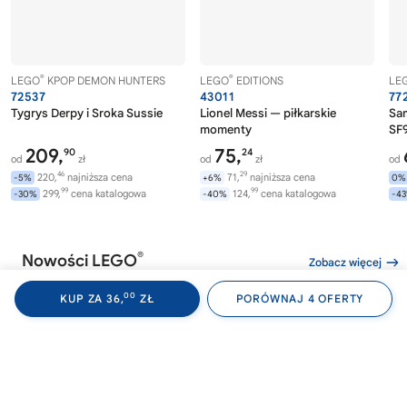
®
®
LEGO
KPOP DEMON HUNTERS
LEGO
EDITIONS
LE
72537
43011
77
Tygrys Derpy i Sroka Sussie
Lionel Messi — piłkarskie
Sa
momenty
SF9
209,
75,
90
24
od
zł
od
zł
od
46
29
220,
najniższa cena
71,
najniższa cena
-5%
+6%
0%
99
99
299,
cena katalogowa
124,
cena katalogowa
-30%
-40%
-4
®
Nowości LEGO
Zobacz więcej
00
KUP ZA 36,
ZŁ
PORÓWNAJ 4 OFERTY