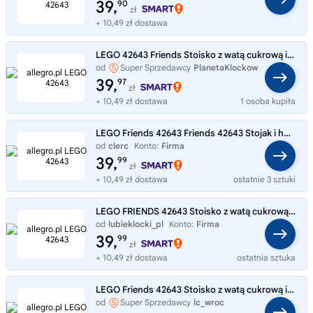
39,
90
zł
+ 10,49 zł dostawa
LEGO 42643 Friends Stoisko z watą cukrową i skuter
od
Super Sprzedawcy
PlanetaKlockow
39,
97
zł
+ 10,49 zł dostawa
1 osoba kupiła
LEGO Friends 42643 Friends 42643 Stojak i hulajnoga z waty cukrowej
od
clerc
Konto:
Firma
39,
99
zł
+ 10,49 zł dostawa
ostatnie 3 sztuki
LEGO FRIENDS 42643 Stoisko z watą cukrową i skuter
od
lubieklocki_pl
Konto:
Firma
39,
99
zł
+ 10,49 zł dostawa
ostatnia sztuka
LEGO Friends 42643 Stoisko z watą cukrową i skuter motor Liana Jamila
od
Super Sprzedawcy
lc_wroc