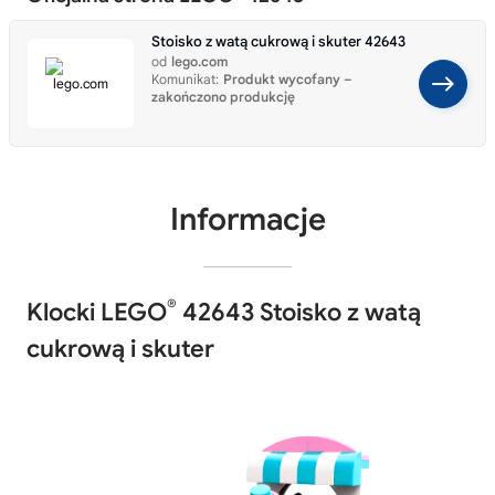
Stoisko z watą cukrową i skuter 42643
od
lego.com
Komunikat:
Produkt wycofany –
zakończono produkcję
Informacje
®
Klocki LEGO
42643 Stoisko z watą
cukrową i skuter