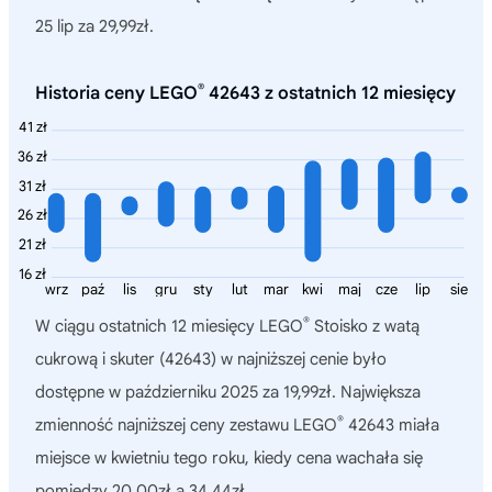
25 lip za 29,99zł.
®
Historia ceny LEGO
42643 z ostatnich 12 miesięcy
41 zł
36 zł
31 zł
26 zł
21 zł
16 zł
wrz
paź
lis
gru
sty
lut
mar
kwi
maj
cze
lip
sie
®
W ciągu ostatnich 12 miesięcy
LEGO
Stoisko z watą
cukrową i skuter (42643)
w najniższej cenie było
dostępne w październiku 2025 za 19,99zł. Największa
®
zmienność najniższej ceny zestawu LEGO
42643 miała
miejsce w kwietniu tego roku, kiedy cena wachała się
pomiędzy 20,00zł a 34,44zł.