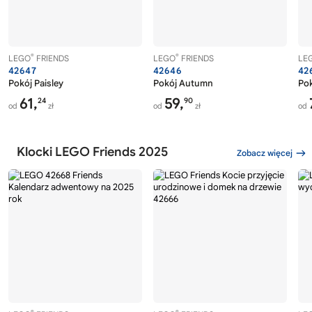
®
®
LEGO
FRIENDS
LEGO
FRIENDS
LE
42647
42646
42
Pokój Paisley
Pokój Autumn
Pok
61,
59,
24
90
od
zł
od
zł
od
Klocki LEGO Friends 2025
Zobacz więcej
®
®