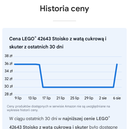
Historia ceny
®
Cena LEGO
42643 Stoisko z watą cukrową i
skuter z ostatnich 30 dni
38 zł
36 zł
34 zł
32 zł
30 zł
28 zł
9 lip
13 lip
17 lip
21 lip
25 lip
29 lip
2 sie
6 sie
Ceny produktów dostępnych w serwisie Amazon nie są uwzględniane na
wykresie historii ceny.
®
W ciągu ostatnich 30 dni w
najniższej cenie LEGO
42643 Stoisko z watą cukrową i skuter
było dostępne