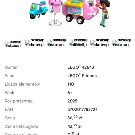
®
Numer
LEGO
42643
®
Seria
LEGO
Friends
Liczba elementów
110
Wiek
6+
Rok prezentacji
2025
EAN
5702017783727
00
Cena
36,
zł
99
Cena katalogowa
42,
zł
33
Cena za element
0,
zł