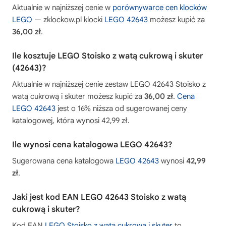
Aktualnie w najniższej cenie w
porównywarce cen klocków
LEGO
— zklockow.pl klocki
LEGO 42643
możesz kupić za
36,00 zł
.
Ile kosztuje LEGO Stoisko z watą cukrową i skuter
(42643)?
Aktualnie w najniższej cenie zestaw LEGO 42643 Stoisko z
watą cukrową i skuter możesz kupić za
36,00 zł
.
Cena
LEGO 42643
jest o 16% niższa od sugerowanej ceny
katalogowej, która wynosi 42,99 zł.
Ile wynosi cena katalogowa LEGO 42643?
Sugerowana cena katalogowa
LEGO 42643
wynosi
42,99
zł
.
Jaki jest kod EAN LEGO 42643 Stoisko z watą
cukrową i skuter?
Kod EAN
LEGO Stoisko z watą cukrową i skuter
to