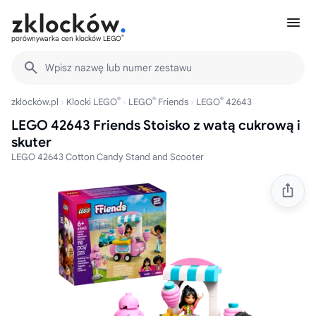
®
porównywarka cen klocków LEGO
Wpisz nazwę lub numer zestawu
®
®
®
zklocków.pl
Klocki LEGO
LEGO
Friends
LEGO
42643
LEGO 42643 Friends Stoisko z watą cukrową i
skuter
LEGO 42643 Cotton Candy Stand and Scooter