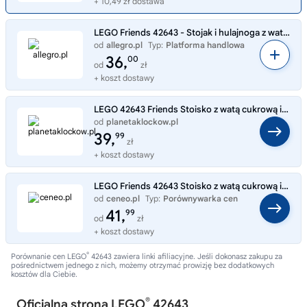
+ 10,49 zł dostawa
LEGO Friends 42643 - Stojak i hulajnoga z waty cukrowej
od
allegro.pl
Typ:
Platforma handlowa
36,
00
od
zł
+ koszt dostawy
LEGO 42643 Friends Stoisko z watą cukrową i skuter
od
planetaklockow.pl
Typ:
Sklep internetowy
39,
99
zł
+ koszt dostawy
LEGO Friends 42643 Stoisko z watą cukrową i skuter
od
ceneo.pl
Typ:
Porównywarka cen
41,
99
od
zł
+ koszt dostawy
®
Porównanie cen LEGO
42643 zawiera linki afiliacyjne. Jeśli dokonasz zakupu za
pośrednictwem jednego z nich, możemy otrzymać prowizję bez dodatkowych
kosztów dla Ciebie.
®
Oficjalna strona LEGO
42643