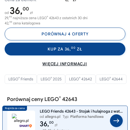
36,
00
od
zł
99
®
29,
najniższa cena LEGO
42643 z ostatnich 30 dni
99
42,
cena katalogowa
PORÓWNAJ 4 OFERTY
00
KUP ZA 36,
ZŁ
WIĘCEJ INFORMACJI
®
®
®
®
LEGO
Friends
LEGO
2025
LEGO
42642
LEGO
42644
®
Porównaj ceny LEGO
42643
LEGO Friends 42643 - Stojak i hulajnoga z waty cukrowej
od
allegro.pl
Typ:
Platforma handlowa
36,
00
zł