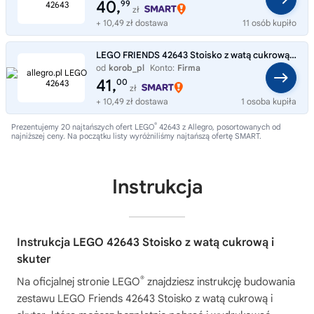
40,
99
zł
+ 10,49 zł dostawa
11 osób kupiło
LEGO FRIENDS 42643 Stoisko z watą cukrową i skuter, zestaw klocków +6 lat
od
korob_pl
Konto:
Firma
41,
00
zł
+ 10,49 zł dostawa
1 osoba kupiła
®
Prezentujemy 20 najtańszych ofert LEGO
42643 z Allegro, posortowanych od
najniższej ceny. Na początku listy wyróżniliśmy najtańszą ofertę SMART.
Instrukcja
Instrukcja LEGO 42643 Stoisko z watą cukrową i
skuter
®
Na oficjalnej stronie LEGO
znajdziesz instrukcję budowania
zestawu
LEGO Friends 42643 Stoisko z watą cukrową i