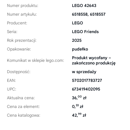
Numer produktu:
LEGO 42643
Numer artykułu:
6518558, 6518557
Producent:
LEGO
Seria:
LEGO Friends
Rok prezentacji:
2025
Opakowanie:
pudełko
Produkt wycofany –
Komunikat w sklepie lego.com:
zakończono produkcję
Dostępność:
w sprzedaży
EAN:
5702017783727
UPC:
673419402095
00
Aktualna cena:
36,
zł
33
Cena za element:
0,
zł
99
Cena katalogowa:
42,
zł