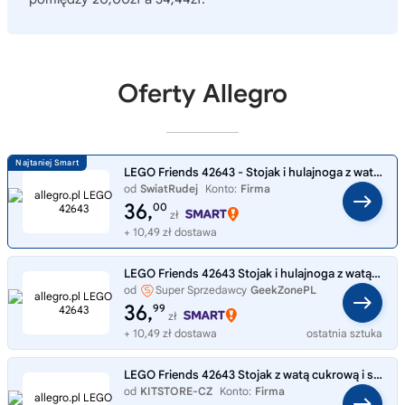
Oferty Allegro
LEGO Friends 42643 - Stojak i hulajnoga z waty cukrowej
od
SwiatRudej
Konto:
Firma
36,
00
zł
+ 10,49 zł dostawa
LEGO Friends 42643 Stojak i hulajnoga z watą cukrową
od
Super Sprzedawcy
GeekZonePL
36,
99
zł
+ 10,49 zł dostawa
ostatnia sztuka
LEGO Friends 42643 Stojak z watą cukrową i skuterem
od
KITSTORE-CZ
Konto:
Firma