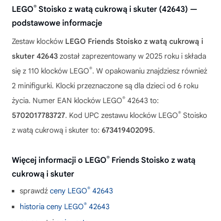
®
LEGO
Stoisko z watą cukrową i skuter (42643) —
podstawowe informacje
Zestaw klocków
LEGO Friends Stoisko z watą cukrową i
skuter 42643
został zaprezentowany w 2025 roku i składa
®
się z 110 klocków LEGO
. W opakowaniu znajdziesz również
2 minifigurki. Klocki przeznaczone są dla dzieci od 6 roku
®
życia. Numer EAN klocków LEGO
42643 to:
®
5702017783727
. Kod UPC zestawu klocków LEGO
Stoisko
z watą cukrową i skuter to:
673419402095
.
®
Więcej informacji o LEGO
Friends Stoisko z watą
cukrową i skuter
®
sprawdź
ceny LEGO
42643
®
historia ceny LEGO
42643