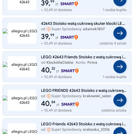
39,
99
zł
+ 10,49 zł dostawa
1 osoba kupiła
42643 Stoisko watą cukrową skuter klocki LEGO friends
od
Super Sprzedawcy
adamek1807
39,
99
zł
+ 10,49 zł dostawa
ostatnie 4 sztuki
LEGO 42643 Friends Stoisko z watą cukrową i skuter
od
KlockidlaCiebie
Konto:
Firma
40,
32
zł
+ 10,49 zł dostawa
1 osoba kupiła
LEGO FRIENDS 42643 Stoisko z watą cukrową i skuter
od
Super Sprzedawcy
krakowski_salon
40,
84
zł
+ 10,49 zł dostawa
ostatnia sztuka
LEGO Friends 42643 Stoisko z watą cukrową i skuter
od
Super Sprzedawcy
arabeska_2006