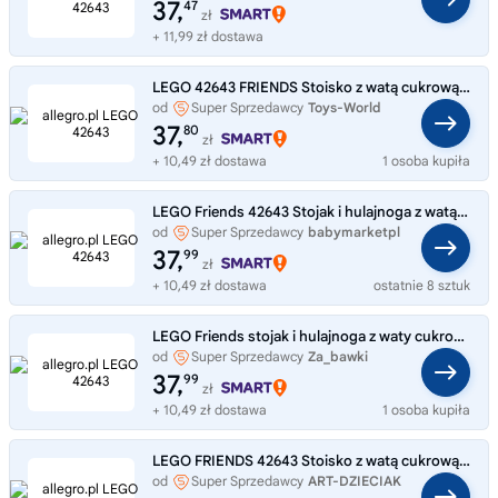
37,
47
zł
+ 11,99 zł dostawa
LEGO 42643 FRIENDS Stoisko z watą cukrową i skuter
od
Super Sprzedawcy
Toys-World
37,
80
zł
+ 10,49 zł dostawa
1 osoba kupiła
LEGO Friends 42643 Stojak i hulajnoga z watą cukrową
od
Super Sprzedawcy
babymarketpl
37,
99
zł
+ 10,49 zł dostawa
ostatnie 8 sztuk
LEGO Friends stojak i hulajnoga z waty cukrowej 42643
od
Super Sprzedawcy
Za_bawki
37,
99
zł
+ 10,49 zł dostawa
1 osoba kupiła
LEGO FRIENDS 42643 Stoisko z watą cukrową i skuter
od
Super Sprzedawcy
ART-DZIECIAK