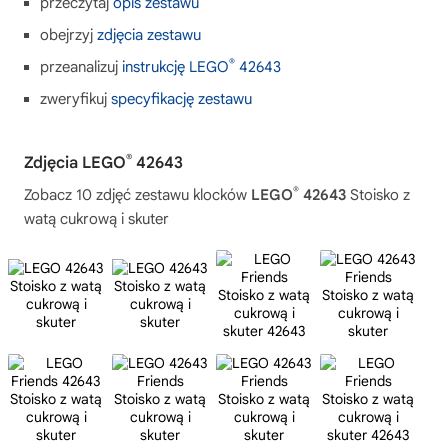
przeczytaj
opis zestawu
obejrzyj
zdjęcia zestawu
®
przeanalizuj
instrukcję LEGO
42643
zweryfikuj
specyfikację zestawu
®
Zdjęcia LEGO
42643
®
Zobacz 10 zdjęć zestawu klocków
LEGO
42643
Stoisko z
watą cukrową i skuter