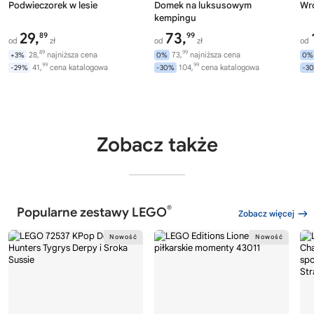
Podwieczorek w lesie
Domek na luksusowym
Wró
kempingu
29,
73,
89
99
od
zł
od
zł
od
89
99
28,
najniższa cena
73,
najniższa cena
+3%
0%
0%
99
99
41,
cena katalogowa
104,
cena katalogowa
-29%
-30%
-3
Zobacz także
®
Popularne zestawy LEGO
Zobacz więcej