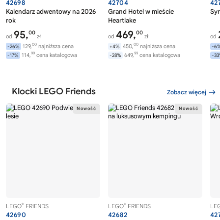
42698
42704
42
Kalendarz adwentowy na 2026
Grand Hotel w mieście
Syr
rok
Heartlake
95,
469,
00
00
od
zł
od
zł
od
00
00
129,
najniższa cena
450,
najniższa cena
-26%
+4%
-6
99
99
114,
cena katalogowa
649,
cena katalogowa
-17%
-28%
-3
Klocki LEGO Friends
Zobacz więcej
®
®
LEGO
FRIENDS
LEGO
FRIENDS
LE
42690
42682
42