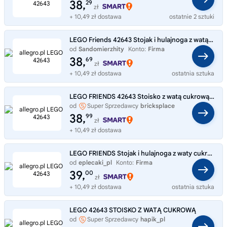
38,
29
zł
+ 10,49 zł dostawa
ostatnie 2 sztuki
LEGO Friends 42643 Stojak i hulajnoga z watą cukrową
od
Sandomierzhity
Konto:
Firma
38,
69
zł
+ 10,49 zł dostawa
ostatnia sztuka
LEGO FRIENDS 42643 Stoisko z watą cukrową i skuter Super Zestaw 110 El
od
Super Sprzedawcy
bricksplace
38,
99
zł
+ 10,49 zł dostawa
LEGO FRIENDS Stojak i hulajnoga z waty cukrowej 42643
od
eplecaki_pl
Konto:
Firma
39,
00
zł
+ 10,49 zł dostawa
ostatnia sztuka
LEGO 42643 STOISKO Z WATĄ CUKROWĄ
od
Super Sprzedawcy
hapik_pl