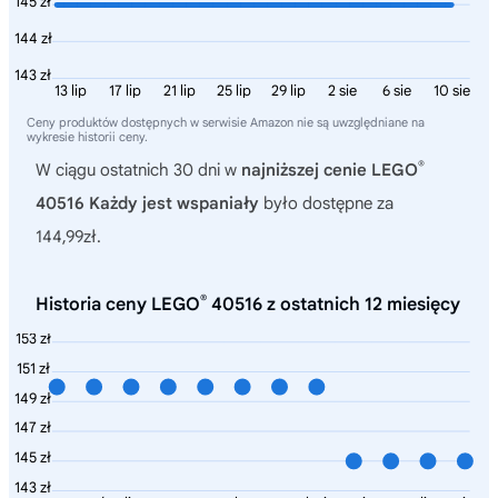
145 zł
144 zł
143 zł
13 lip
17 lip
21 lip
25 lip
29 lip
2 sie
6 sie
10 sie
Ceny produktów dostępnych w serwisie Amazon nie są uwzględniane na
wykresie historii ceny.
®
W ciągu ostatnich 30 dni w
najniższej cenie LEGO
40516 Każdy jest wspaniały
było dostępne za
144,99zł.
®
Historia ceny LEGO
40516 z ostatnich 12 miesięcy
153 zł
151 zł
149 zł
147 zł
145 zł
143 zł