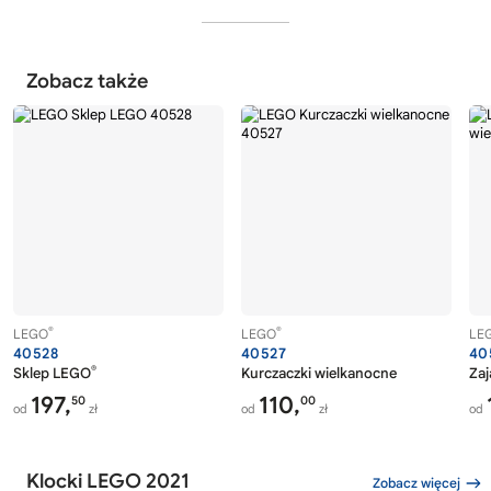
Zobacz także
®
®
LEGO
LEGO
LE
40528
40527
40
®
Sklep LEGO
Kurczaczki wielkanocne
Zaj
197,
110,
50
00
od
zł
od
zł
od
Klocki LEGO 2021
Zobacz więcej