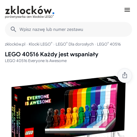
®
porównywarka cen klocków LEGO
Wpisz nazwę lub numer zestawu
®
®
®
zklocków.pl
Klocki LEGO
LEGO
Dla dorosłych
LEGO
40516
LEGO 40516 Każdy jest wspaniały
LEGO 40516 Everyone Is Awesome