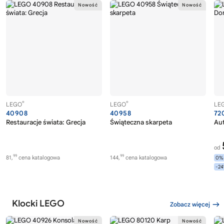
®
®
LEGO
LEGO
LE
40908
40958
72
Restauracje świata: Grecja
Świąteczna skarpeta
Au
od
99
99
81,
cena katalogowa
144,
cena katalogowa
0%
-2
Klocki LEGO
Zobacz więcej