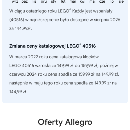
wrz
paź
lis
gru
sty
lut
mar
kwi
maj
cze
lip
sie
®
W ciągu ostatniego roku
LEGO
Każdy jest wspaniały
(40516)
w najniższej cenie było dostępne w sierpniu 2026
za 144,99zł.
®
Zmiana ceny katalogowej LEGO
40516
W marcu 2022 roku cena katalogowa klocków
LEGO 40516 wzrosła ze 149,99 zł do 159,99 zł, później w
czerwcu 2024 roku cena spadła ze 159,99 zł na 149,99 zł,
następnie w maju tego roku cena spadła ze 149,99 zł na
144,99 zł
Oferty Allegro