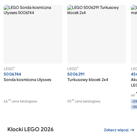
®
®
LEGO
LEGO
LE
5006744
5006291
45
Sonda kosmiczna Ulysses
Turkusowy klocek 2x4
Ak
LE
od
99
99
64,
cena katalogowa
59,
cena katalogowa
-6
-5
Klocki LEGO 2026
Zobacz więcej