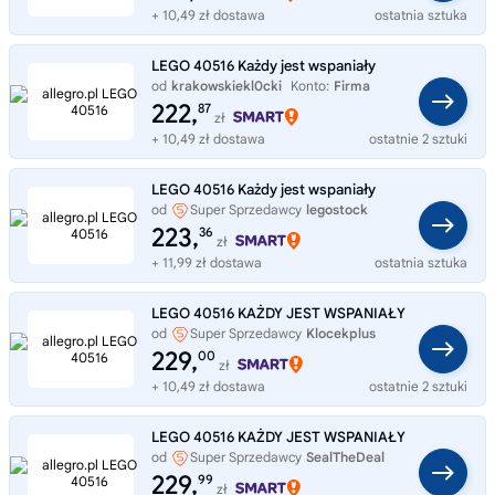
+ 10,49 zł dostawa
ostatnia sztuka
LEGO 40516 Każdy jest wspaniały
od
krakowskiekl0cki
Konto:
Firma
222,
87
zł
+ 10,49 zł dostawa
ostatnie 2 sztuki
LEGO 40516 Każdy jest wspaniały
od
Super Sprzedawcy
legostock
223,
36
zł
+ 11,99 zł dostawa
ostatnia sztuka
LEGO 40516 KAŻDY JEST WSPANIAŁY
od
Super Sprzedawcy
Klocekplus
229,
00
zł
+ 10,49 zł dostawa
ostatnie 2 sztuki
LEGO 40516 KAŻDY JEST WSPANIAŁY
od
Super Sprzedawcy
SealTheDeal
229,
99
zł