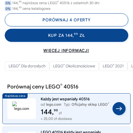
99
®
144,
najniższa cena LEGO
40516 z ostatnich 30 dni
0%
99
144,
cena katalogowa
0%
PORÓWNAJ 4 OFERTY
99
KUP ZA 144,
ZŁ
WIĘCEJ INFORMACJI
®
®
®
LEGO
Dla dorosłych
LEGO
Okolicznościowe
LEGO
2021
®
Porównaj ceny LEGO
40516
Każdy jest wspaniały 40516
®
od
lego.com
Typ:
Oficjalny sklep LEGO
144,
99
zł
+ 25,00 zł dostawa
LEGO 40516 Każdy jest wspaniały