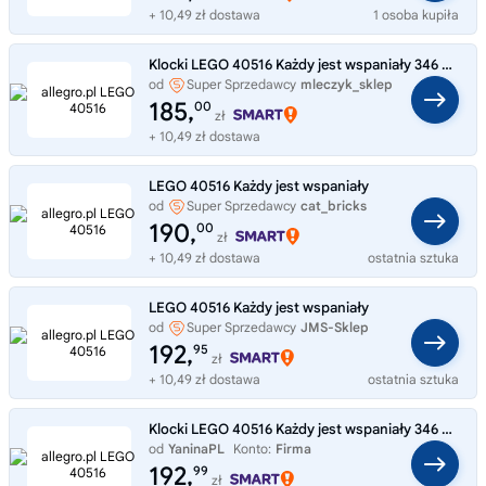
+ 10,49 zł dostawa
1 osoba kupiła
Klocki LEGO 40516 Każdy jest wspaniały 346 elementów 18+
od
Super Sprzedawcy
mleczyk_sklep
185,
00
zł
+ 10,49 zł dostawa
LEGO 40516 Każdy jest wspaniały
od
Super Sprzedawcy
cat_bricks
190,
00
zł
+ 10,49 zł dostawa
ostatnia sztuka
LEGO 40516 Każdy jest wspaniały
od
Super Sprzedawcy
JMS-Sklep
192,
95
zł
+ 10,49 zł dostawa
ostatnia sztuka
Klocki LEGO 40516 Każdy jest wspaniały 346 elementów 18+
od
YaninaPL
Konto:
Firma
192,
99
zł