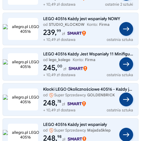
+ 10,49 zł dostawa
ostatnie 2 sztuki
LEGO 40516 Każdy jest wspaniały NOWY
od
STUDIO_KLOCKOW
Konto:
Firma
239,
99
zł
+ 10,49 zł dostawa
ostatnia sztuka
LEGO 40516 Każdy Jest Wspaniały 11 Minifigurek HiT
od
lego_kolego
Konto:
Firma
245,
00
zł
+ 10,49 zł dostawa
ostatnia sztuka
Klocki LEGO Okolicznościowe 40516 - Każdy jest wspaniały
od
Super Sprzedawcy
GOLDENBRICK
248,
78
zł
+ 10,49 zł dostawa
ostatnia sztuka
LEGO 40516 Każdy jest wspaniały
od
Super Sprzedawcy
MajadaSklep
248,
98
zł