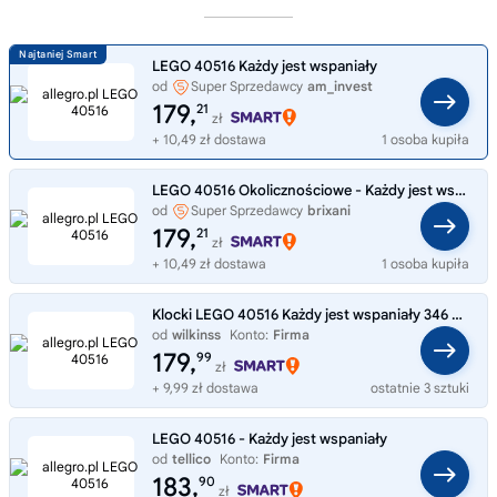
LEGO 40516 Każdy jest wspaniały
od
Super Sprzedawcy
am_invest
179,
21
zł
+ 10,49 zł dostawa
1 osoba kupiła
LEGO 40516 Okolicznościowe - Każdy jest wspaniały
od
Super Sprzedawcy
brixani
179,
21
zł
+ 10,49 zł dostawa
1 osoba kupiła
Klocki LEGO 40516 Każdy jest wspaniały 346 elementów 18+
od
wilkinss
Konto:
Firma
179,
99
zł
+ 9,99 zł dostawa
ostatnie 3 sztuki
LEGO 40516 - Każdy jest wspaniały
od
tellico
Konto:
Firma
183,
90
zł