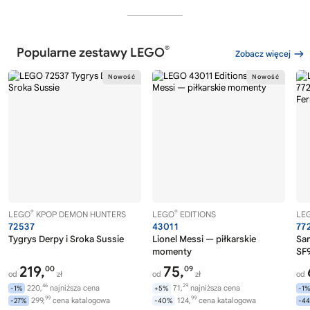
®
Popularne zestawy LEGO
Zobacz więcej
®
®
LEGO
KPOP DEMON HUNTERS
LEGO
EDITIONS
LE
72537
43011
77
Tygrys Derpy i Sroka Sussie
Lionel Messi — piłkarskie
Sa
momenty
SF9
219,
75,
00
09
od
zł
od
zł
od
46
29
220,
najniższa cena
71,
najniższa cena
-1%
+5%
-1
99
99
299,
cena katalogowa
124,
cena katalogowa
-27%
-40%
-4