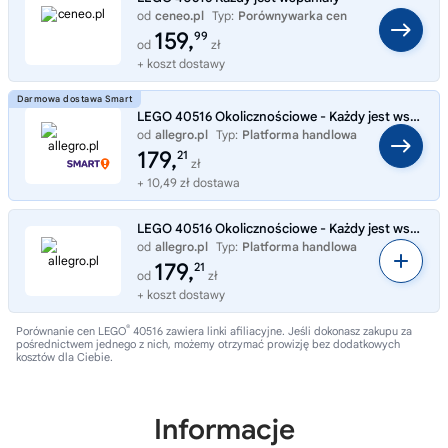
od
ceneo.pl
Typ:
Porównywarka cen
159,
99
od
zł
+ koszt dostawy
LEGO 40516 Okolicznościowe - Każdy jest wspaniały
od
allegro.pl
Typ:
Platforma handlowa
179,
21
zł
+ 10,49 zł dostawa
LEGO 40516 Okolicznościowe - Każdy jest wspaniały
od
allegro.pl
Typ:
Platforma handlowa
179,
21
od
zł
+ koszt dostawy
®
Porównanie cen LEGO
40516 zawiera linki afiliacyjne. Jeśli dokonasz zakupu za
pośrednictwem jednego z nich, możemy otrzymać prowizję bez dodatkowych
kosztów dla Ciebie.
Informacje