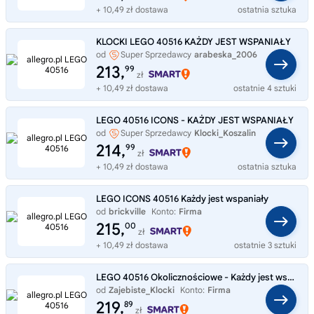
+ 10,49 zł dostawa
ostatnia sztuka
KLOCKI LEGO 40516 KAŻDY JEST WSPANIAŁY
od
Super Sprzedawcy
arabeska_2006
213,
99
zł
+ 10,49 zł dostawa
ostatnie 4 sztuki
LEGO 40516 ICONS - KAŻDY JEST WSPANIAŁY
od
Super Sprzedawcy
Klocki_Koszalin
214,
99
zł
+ 10,49 zł dostawa
ostatnia sztuka
LEGO ICONS 40516 Każdy jest wspaniały
od
brickville
Konto:
Firma
215,
00
zł
+ 10,49 zł dostawa
ostatnie 3 sztuki
LEGO 40516 Okolicznościowe - Każdy jest wspaniały
od
Zajebiste_Klocki
Konto:
Firma
219,
89
zł