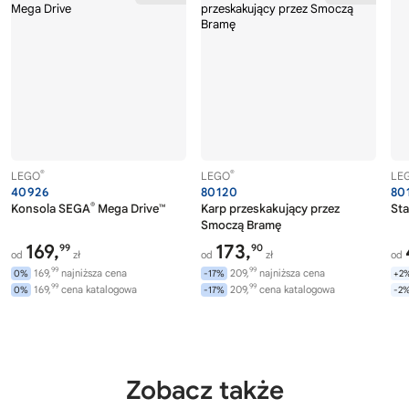
®
®
LEGO
LEGO
LE
40926
80120
80
®
Konsola SEGA
Mega Drive™
Karp przeskakujący przez
Sta
Smoczą Bramę
169,
173,
99
90
od
zł
od
zł
od
99
99
169,
najniższa cena
209,
najniższa cena
0%
-17%
+2
99
99
169,
cena katalogowa
209,
cena katalogowa
0%
-17%
-2
Zobacz także