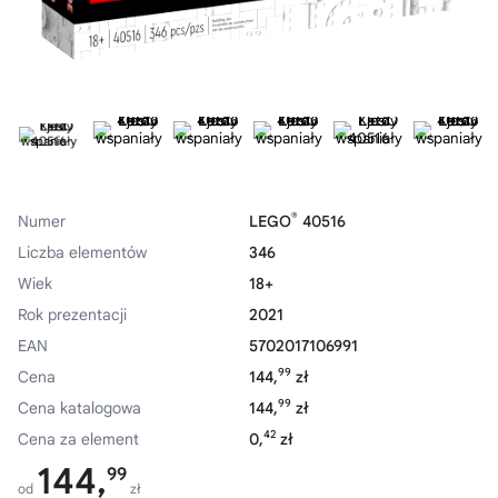
®
Numer
LEGO
40516
Liczba elementów
346
Wiek
18+
Rok prezentacji
2021
EAN
5702017106991
99
Cena
144,
zł
99
Cena katalogowa
144,
zł
42
Cena za element
0,
zł
144,
99
od
zł