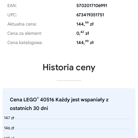
EAN:
5702017106991
UPC:
673419351751
99
Aktualna cena:
144,
zł
42
Cena za element:
0,
zł
99
Cena katalogowa:
144,
zł
Historia ceny
®
Cena LEGO
40516 Każdy jest wspaniały z
ostatnich 30 dni
147 zł
146 zł