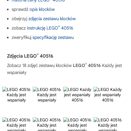
historia ceny LEGO
40516
sprawdź
opis klocków
obejrzyj
zdjęcia zestawu klocków
®
zobacz
instrukcję LEGO
40516
zweryfikuj
specyfikację zestawu
®
Zdjęcia LEGO
40516
®
Zobacz 18 zdjęć zestawu klocków
LEGO
40516
Każdy jest
wspaniały