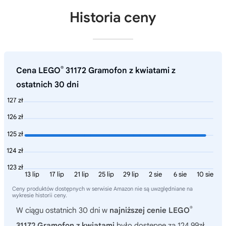
Historia ceny
®
Cena LEGO
31172 Gramofon z kwiatami z
ostatnich 30 dni
127 zł
126 zł
125 zł
124 zł
123 zł
13 lip
17 lip
21 lip
25 lip
29 lip
2 sie
6 sie
10 sie
Ceny produktów dostępnych w serwisie Amazon nie są uwzględniane na
wykresie historii ceny.
®
W ciągu ostatnich 30 dni w
najniższej cenie LEGO
31172 Gramofon z kwiatami
było dostępne za 124,99zł.