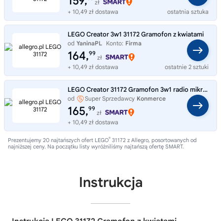
159,
zł
+ 10,49 zł dostawa
ostatnia sztuka
LEGO Creator 3w1 31172 Gramofon z kwiatami
od
YaninaPL
Konto:
Firma
164,
99
zł
+ 10,49 zł dostawa
ostatnie 2 sztuki
LEGO Creator 31172 Gramofon 3w1 radio mikrofon zestaw
od
Super Sprzedawcy
Konmerce
165,
99
zł
+ 10,49 zł dostawa
®
Prezentujemy 20 najtańszych ofert LEGO
31172 z Allegro, posortowanych od
najniższej ceny. Na początku listy wyróżniliśmy najtańszą ofertę SMART.
Instrukcja