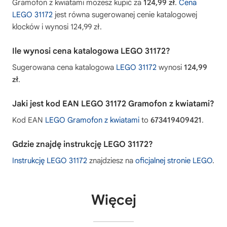
Gramofon z kwiatami możesz kupić za
124,99 zł
.
Cena
LEGO 31172
jest równa sugerowanej cenie katalogowej
klocków i wynosi 124,99 zł.
Ile wynosi cena katalogowa LEGO 31172?
Sugerowana cena katalogowa
LEGO 31172
wynosi
124,99
zł
.
Jaki jest kod EAN LEGO 31172 Gramofon z kwiatami?
Kod EAN
LEGO Gramofon z kwiatami
to
673419409421
.
Gdzie znajdę instrukcję LEGO 31172?
Instrukcję LEGO 31172
znajdziesz na
oficjalnej stronie LEGO
.
Więcej