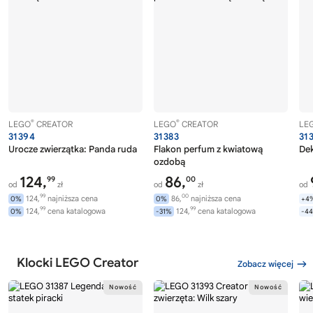
®
®
LEGO
CREATOR
LEGO
CREATOR
LE
31394
31383
31
Urocze zwierzątka: Panda ruda
Flakon perfum z kwiatową
Dek
ozdobą
124,
86,
99
00
od
zł
od
zł
od
99
00
124,
najniższa cena
86,
najniższa cena
0%
0%
+4
99
99
124,
cena katalogowa
124,
cena katalogowa
0%
-31%
-4
Klocki LEGO Creator
Zobacz więcej