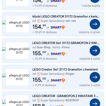
154,
zł
+ 10,49 zł dostawa
1 osoba kupiła
klocki LEGO CREATOR 31172 Gramofon z kwiatami
od
Super Sprzedawcy
nor-net
154,
99
zł
+ 10,49 zł dostawa
ostatnie 4 sztuki
LEGO CREATOR 3w1 31172 GRAMOFON Z KWIATAMI KLOCKI ZESTAW
od
Que-Shop
Konto:
Firma
155,
00
zł
+ 10,49 zł dostawa
ostatnie 6 sztuk
LEGO Creator 3w1 31172 Gramofon z kwiatami
od
Super Sprzedawcy
Pirgan
155,
00
zł
+ 11,99 zł dostawa
ostatnie 5 sztuk
LEGO CREATOR -GRAMOFON Z KWIATAMI 3 W 1 NR 31172
od
Super Sprzedawcy
KOSTROP
88