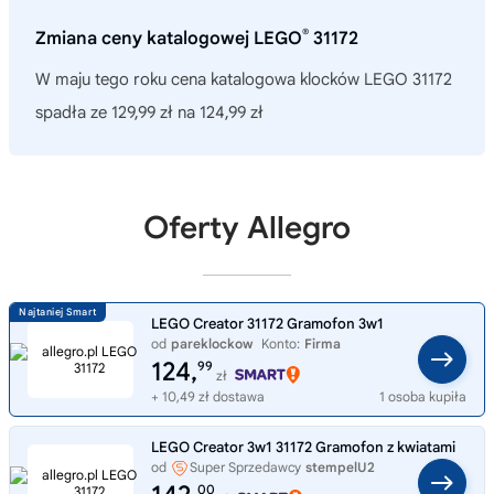
®
Zmiana ceny katalogowej LEGO
31172
W maju tego roku cena katalogowa klocków LEGO 31172
spadła ze 129,99 zł na 124,99 zł
Oferty Allegro
LEGO Creator 31172 Gramofon 3w1
od
pareklockow
Konto:
Firma
124,
99
zł
+ 10,49 zł dostawa
1 osoba kupiła
LEGO Creator 3w1 31172 Gramofon z kwiatami
od
Super Sprzedawcy
stempelU2
00