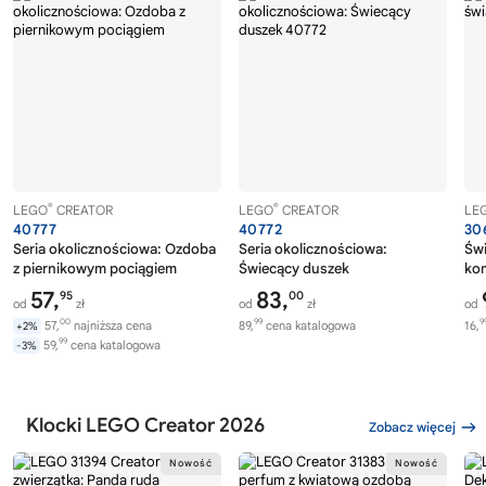
®
®
LEGO
CREATOR
LEGO
CREATOR
LE
40777
40772
30
Seria okolicznościowa: Ozdoba
Seria okolicznościowa:
Świ
z piernikowym pociągiem
Świecący duszek
ko
57,
83,
95
00
od
zł
od
zł
od
00
99
9
57,
najniższa cena
89,
cena katalogowa
16,
+2%
99
59,
cena katalogowa
-3%
Klocki LEGO Creator 2026
Zobacz więcej