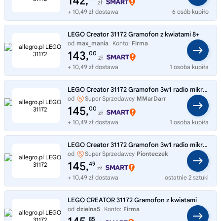
142,
zł
+ 10,49 zł dostawa
6 osób kupiło
LEGO Creator 31172 Gramofon z kwiatami 8+
od
max_mania
Konto:
Firma
143,
00
zł
+ 10,49 zł dostawa
1 osoba kupiła
LEGO Creator 31172 Gramofon 3w1 radio mikrofon zestaw
od
Super Sprzedawcy
MMarDarr
145,
00
zł
+ 10,49 zł dostawa
1 osoba kupiła
LEGO Creator 31172 Gramofon 3w1 radio mikrofon zestaw
od
Super Sprzedawcy
Pionteczek
145,
49
zł
+ 10,49 zł dostawa
ostatnie 2 sztuki
LEGO CREATOR 31172 Gramofon z kwiatami
od
dzielna5
Konto:
Firma
85