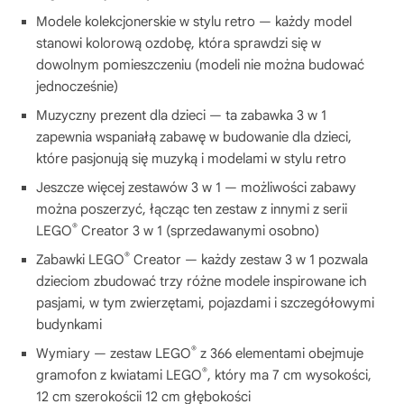
Modele kolekcjonerskie w stylu retro — każdy model
stanowi kolorową ozdobę, która sprawdzi się w
dowolnym pomieszczeniu (modeli nie można budować
jednocześnie)
Muzyczny prezent dla dzieci — ta zabawka 3 w 1
zapewnia wspaniałą zabawę w budowanie dla dzieci,
które pasjonują się muzyką i modelami w stylu retro
Jeszcze więcej zestawów 3 w 1 — możliwości zabawy
można poszerzyć, łącząc ten zestaw z innymi z serii
®
LEGO
Creator 3 w 1 (sprzedawanymi osobno)
®
Zabawki LEGO
Creator — każdy zestaw 3 w 1 pozwala
dzieciom zbudować trzy różne modele inspirowane ich
pasjami, w tym zwierzętami, pojazdami i szczegółowymi
budynkami
®
Wymiary — zestaw LEGO
z 366 elementami obejmuje
®
gramofon z kwiatami LEGO
, który ma 7 cm wysokości,
12 cm szerokościi 12 cm głębokości