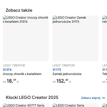
Zobacz także
®
®
LEGO
CREATOR
LEGO
CREATOR
LE
31376
31175
31
Uroczy chomik z kwiatkiem
Zamek jednorożców
Tel
18,
152,
39
40
od
zł
od
zł
od
Klocki LEGO Creator 2025
Zobacz więcej