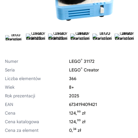
®
Numer
LEGO
31172
®
Seria
LEGO
Creator
Liczba elementów
366
Wiek
8+
Rok prezentacji
2025
EAN
673419409421
99
Cena
124,
zł
99
Cena katalogowa
124,
zł
34
Cena za element
0,
zł