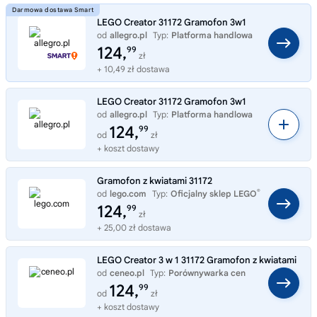
LEGO Creator 31172 Gramofon 3w1
od
allegro.pl
Typ:
Platforma handlowa
124,
99
zł
+ 10,49 zł dostawa
LEGO Creator 31172 Gramofon 3w1
od
allegro.pl
Typ:
Platforma handlowa
124,
99
od
zł
+ koszt dostawy
Gramofon z kwiatami 31172
®
od
lego.com
Typ:
Oficjalny sklep LEGO
124,
99
zł
+ 25,00 zł dostawa
LEGO Creator 3 w 1 31172 Gramofon z kwiatami
od
ceneo.pl
Typ:
Porównywarka cen
124,
99
od
zł
+ koszt dostawy