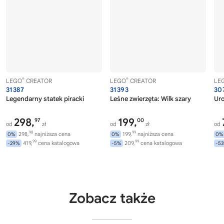
®
®
LEGO
CREATOR
LEGO
CREATOR
LE
31387
31393
30
Legendarny statek piracki
Leśne zwierzęta: Wilk szary
Uro
298,
199,
97
00
od
zł
od
zł
od
98
99
298,
najniższa cena
199,
najniższa cena
0%
0%
0%
99
99
419,
cena katalogowa
209,
cena katalogowa
-29%
-5%
-5
Zobacz także