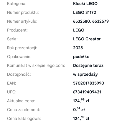
Kategoria:
Klocki LEGO
Numer produktu:
LEGO 31172
Numer artykułu:
6532580, 6532579
Producent:
LEGO
Seria:
LEGO Creator
Rok prezentacji:
2025
Opakowanie:
pudełko
Komunikat w sklepie lego.com:
Dostępne teraz
Dostępność:
w sprzedaży
EAN:
5702017835990
UPC:
673419409421
99
Aktualna cena:
124,
zł
34
Cena za element:
0,
zł
99
Cena katalogowa:
124,
zł