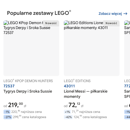
®
Popularne zestawy LEGO
Zobacz więcej
®
®
LEGO
KPOP DEMON HUNTERS
LEGO
EDITIONS
LE
72537
43011
77
Tygrys Derpy i Sroka Sussie
Lionel Messi — piłkarskie
Sa
momenty
SF9
219,
72,
00
12
od
zł
od
zł
od
46
29
220,
najniższa cena
71,
najniższa cena
-1%
+1%
-1
99
99
299,
cena katalogowa
124,
cena katalogowa
-27%
-42%
-4