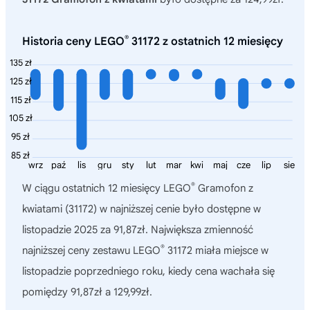
®
Historia ceny LEGO
31172 z ostatnich 12 miesięcy
135 zł
125 zł
115 zł
105 zł
95 zł
85 zł
wrz
paź
lis
gru
sty
lut
mar
kwi
maj
cze
lip
sie
®
W ciągu ostatnich 12 miesięcy
LEGO
Gramofon z
kwiatami (31172)
w najniższej cenie było dostępne w
listopadzie 2025 za 91,87zł. Największa zmienność
®
najniższej ceny zestawu LEGO
31172 miała miejsce w
listopadzie poprzedniego roku, kiedy cena wachała się
pomiędzy 91,87zł a 129,99zł.