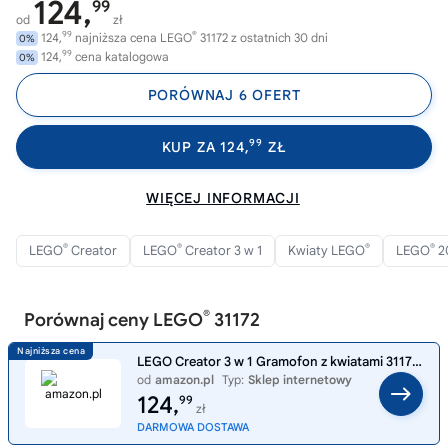
124,
99
od
zł
99
®
124,
najniższa cena LEGO
31172 z ostatnich 30 dni
0%
99
124,
cena katalogowa
0%
PORÓWNAJ 6 OFERT
99
KUP ZA 124,
ZŁ
WIĘCEJ INFORMACJI
®
®
®
®
LEGO
Creator
LEGO
Creator 3 w 1
Kwiaty LEGO
LEGO
2
®
Porównaj ceny LEGO
31172
LEGO Creator 3 w 1 Gramofon z kwiatami 31172 | Zestaw klocków konstrukcyjnych, gramofon do przebudowy na radio lub mikro
od
amazon.pl
Typ:
Sklep internetowy
124,
99
zł
DARMOWA DOSTAWA