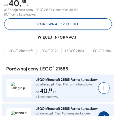
40,
58
od
zł
66
®
36,
najniższa cena LEGO
21585 z ostatnich 30 dni
99
81,
cena katalogowa
PORÓWNAJ 12 OFERT
WIĘCEJ INFORMACJI
®
®
®
®
LEGO
Minecraft
LEGO
2026
LEGO
21584
LEGO
21586
®
Porównaj ceny LEGO
21585
LEGO Minecraft 21585 Farma kurczaków
od
allegro.pl
Typ:
Platforma handlowa
40,
58
od
zł
+ koszt dostawy
LEGO Minecraft 21585 Farma kurczaków
od
ceneo.pl
Typ:
Porównywarka cen