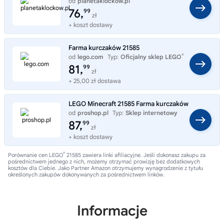
od
planetaklockow.pl
Typ:
Sklep internetowy
76,
99
zł
+ koszt dostawy
Farma kurczaków 21585
®
od
lego.com
Typ:
Oficjalny sklep LEGO
81,
99
zł
+ 25,00 zł dostawa
LEGO Minecraft 21585 Farma kurczaków
od
proshop.pl
Typ:
Sklep internetowy
87,
99
zł
+ koszt dostawy
®
Porównanie cen LEGO
21585 zawiera linki afiliacyjne. Jeśli dokonasz zakupu za
pośrednictwem jednego z nich, możemy otrzymać prowizję bez dodatkowych
kosztów dla Ciebie. Jako Partner Amazon otrzymujemy wynagrodzenie z tytułu
określonych zakupów dokonywanych za pośrednictwem linków.
Informacje