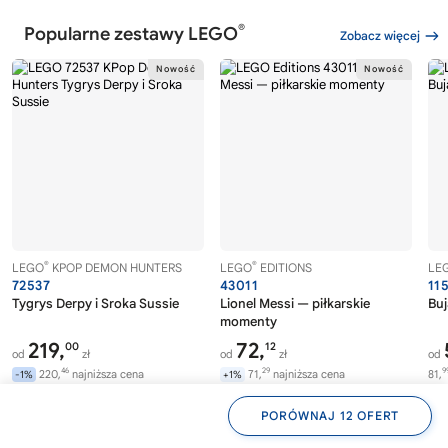
®
Popularne zestawy LEGO
Zobacz więcej
®
®
LEGO
KPOP DEMON HUNTERS
LEGO
EDITIONS
LE
72537
43011
11
Tygrys Derpy i Sroka Sussie
Lionel Messi — piłkarskie
Buj
momenty
219,
72,
00
12
od
zł
od
zł
od
46
29
9
220,
najniższa cena
71,
najniższa cena
81,
-1%
+1%
99
99
299,
cena katalogowa
124,
cena katalogowa
-27%
-42%
PORÓWNAJ 12 OFERT