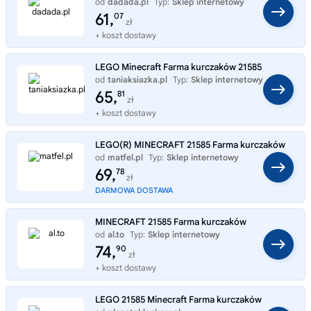
od
dadada.pl
Typ:
Sklep internetowy
61,
07
zł
+ koszt dostawy
LEGO Minecraft Farma kurczaków 21585
od
taniaksiazka.pl
Typ:
Sklep internetowy
65,
81
zł
+ koszt dostawy
LEGO(R) MINECRAFT 21585 Farma kurczaków
od
matfel.pl
Typ:
Sklep internetowy
69,
78
zł
DARMOWA DOSTAWA
MINECRAFT 21585 Farma kurczaków
od
al.to
Typ:
Sklep internetowy
74,
90
zł
+ koszt dostawy
LEGO 21585 Minecraft Farma kurczaków