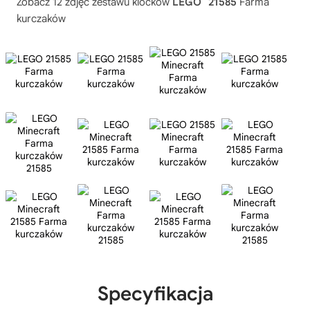
Zobacz 12 zdjęć zestawu klocków
LEGO
21585
Farma
kurczaków
Specyfikacja