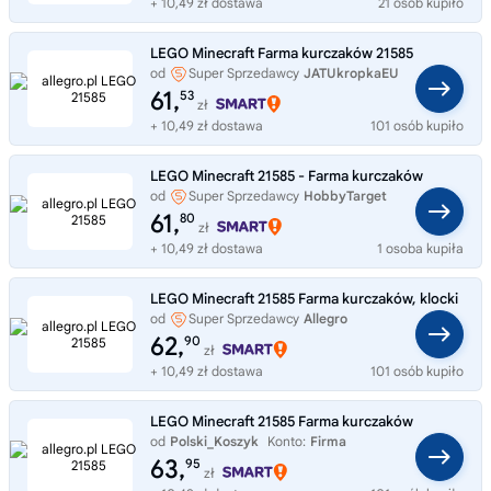
+ 10,49 zł dostawa
21 osób kupiło
LEGO Minecraft Farma kurczaków 21585
od
Super Sprzedawcy
JATUkropkaEU
61,
53
zł
+ 10,49 zł dostawa
101 osób kupiło
LEGO Minecraft 21585 - Farma kurczaków
od
Super Sprzedawcy
HobbyTarget
61,
80
zł
+ 10,49 zł dostawa
1 osoba kupiła
LEGO Minecraft 21585 Farma kurczaków, klocki
od
Super Sprzedawcy
Allegro
62,
90
zł
+ 10,49 zł dostawa
101 osób kupiło
LEGO Minecraft 21585 Farma kurczaków
od
Polski_Koszyk
Konto:
Firma
63,
95
zł