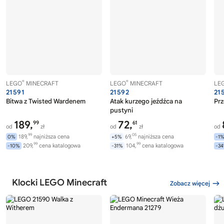
®
®
LEGO
MINECRAFT
LEGO
MINECRAFT
LE
21591
21592
21
Bitwa z Twisted Wardenem
Atak kurzego jeźdźca na
Prz
pustyni
189,
72,
99
61
od
zł
od
zł
od
99
05
189,
najniższa cena
69,
najniższa cena
0%
+5%
-1
99
99
209,
cena katalogowa
104,
cena katalogowa
-10%
-31%
-3
Klocki LEGO Minecraft
Zobacz więcej