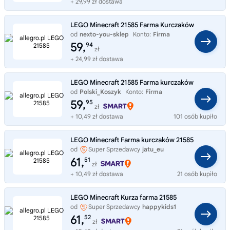
+ 29,99 zł dostawa
LEGO Minecraft 21585 Farma Kurczaków
od
nexto-you-sklep
Konto:
Firma
59,
94
zł
+ 24,99 zł dostawa
LEGO Minecraft 21585 Farma kurczaków
od
Polski_Koszyk
Konto:
Firma
59,
95
zł
+ 10,49 zł dostawa
101 osób kupiło
LEGO Minecraft Farma kurczaków 21585
od
Super Sprzedawcy
jatu_eu
61,
51
zł
+ 10,49 zł dostawa
21 osób kupiło
LEGO Minecraft Kurza farma 21585
od
Super Sprzedawcy
happykids1
61,
52
zł