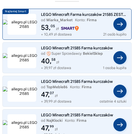
LEGO Minecraft Farma kurczaków 21585 ZESTAW KLOCKÓW ZOMBIE LIS
od
Miarka_Market
Konto:
Firma
53,
05
zł
+ 10,49 zł dostawa
21 osób kupiło
LEGO Minecraft 21585 Farma kurczaków
od
Super Sprzedawcy
BekielSklep
40,
58
zł
+ 39,97 zł dostawa
1 osoba kupiła
LEGO Minecraft 21585 Farma kurczaków
od
TopMeble86
Konto:
Firma
47,
07
zł
+ 39,99 zł dostawa
ostatnie 4 sztuki
LEGO Minecraft 21585 Farma Kurczaków
od
NajKlocki
Konto:
Firma
47,
99
zł