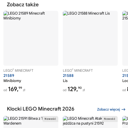
Zobacz także
®
®
LEGO
MINECRAFT
LEGO
MINECRAFT
LE
21589
21588
21
Minibiomy
Lis
Lo
169,
129,
99
90
od
zł
od
zł
od
Klocki LEGO Minecraft 2026
Zobacz więcej