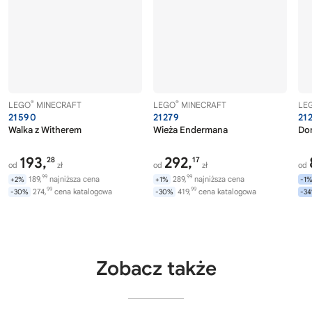
®
®
LEGO
MINECRAFT
LEGO
MINECRAFT
LE
21590
21279
21
Walka z Witherem
Wieża Endermana
Do
193,
292,
28
17
od
zł
od
zł
od
99
99
189,
najniższa cena
289,
najniższa cena
+2%
+1%
-1
99
99
274,
cena katalogowa
419,
cena katalogowa
-30%
-30%
-3
Zobacz także