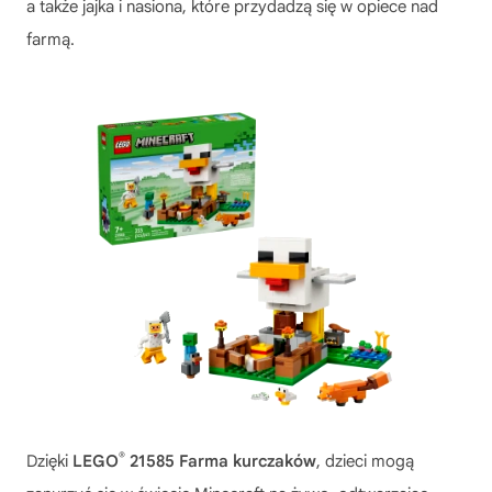
a także jajka i nasiona, które przydadzą się w opiece nad
farmą.
®
Dzięki
LEGO
21585 Farma kurczaków
, dzieci mogą