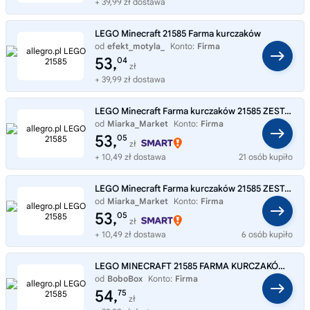
+ 39,99 zł dostawa
LEGO Minecraft 21585 Farma kurczaków
od
efekt_motyla_
Konto:
Firma
53,
04
zł
+ 39,99 zł dostawa
LEGO Minecraft Farma kurczaków 21585 ZESTAW KLOCKÓW ZOMBIE LIS
od
Miarka_Market
Konto:
Firma
53,
05
zł
+ 10,49 zł dostawa
21 osób kupiło
LEGO Minecraft Farma kurczaków 21585 ZESTAW KLOCKÓW ZOMBIE
od
Miarka_Market
Konto:
Firma
53,
05
zł
+ 10,49 zł dostawa
6 osób kupiło
LEGO MINECRAFT 21585 FARMA KURCZAKÓW KOMPLET KLOCKÓW PREZENT
od
BoboBox
Konto:
Firma
54,
75
zł