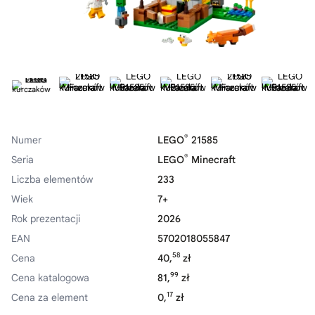
®
Numer
LEGO
21585
®
Seria
LEGO
Minecraft
Liczba elementów
233
Wiek
7+
Rok prezentacji
2026
EAN
5702018055847
58
Cena
40,
zł
99
Cena katalogowa
81,
zł
17
Cena za element
0,
zł