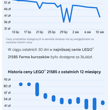
51 zł
46 zł
41 zł
36 zł
31 zł
13 lip
17 lip
21 lip
25 lip
29 lip
2 sie
6 sie
10 sie
Ceny produktów dostępnych w serwisie Amazon nie są uwzględniane na
wykresie historii ceny.
®
W ciągu ostatnich 30 dni w
najniższej cenie LEGO
21585 Farma kurczaków
było dostępne za 36,66zł.
®
Historia ceny LEGO
21585 z ostatnich 12 miesięcy
93 zł
80 zł
67 zł
54 zł
41 zł