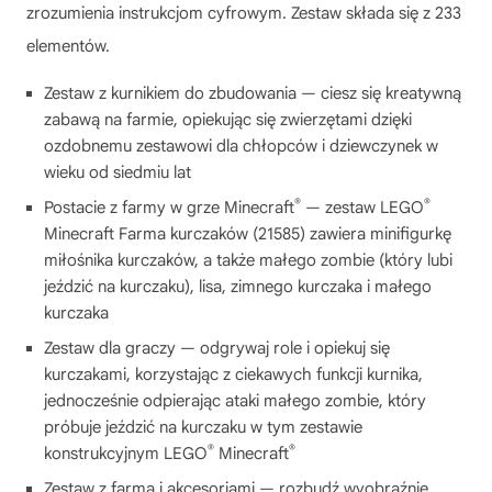
zrozumienia instrukcjom cyfrowym. Zestaw składa się z 233
elementów.
Zestaw z kurnikiem do zbudowania — ciesz się kreatywną
zabawą na farmie, opiekując się zwierzętami dzięki
ozdobnemu zestawowi dla chłopców i dziewczynek w
wieku od siedmiu lat
®
®
Postacie z farmy w grze Minecraft
— zestaw LEGO
Minecraft Farma kurczaków (21585) zawiera minifigurkę
miłośnika kurczaków, a także małego zombie (który lubi
jeździć na kurczaku), lisa, zimnego kurczaka i małego
kurczaka
Zestaw dla graczy — odgrywaj role i opiekuj się
kurczakami, korzystając z ciekawych funkcji kurnika,
jednocześnie odpierając ataki małego zombie, który
próbuje jeździć na kurczaku w tym zestawie
®
®
konstrukcyjnym LEGO
Minecraft
Zestaw z farmą i akcesoriami — rozbudź wyobraźnię