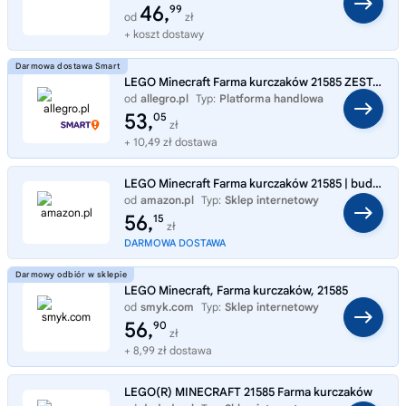
46,
99
od
zł
+ koszt dostawy
LEGO Minecraft Farma kurczaków 21585 ZESTAW KLOCKÓW ZOMBIE LIS
od
allegro.pl
Typ:
Platforma handlowa
53,
05
zł
+ 10,49 zł dostawa
LEGO Minecraft Farma kurczaków 21585 | budowla Minecraft, zestaw ze zwierzętami, prezent dla fana Minecrafta 7+, 233 ele
od
amazon.pl
Typ:
Sklep internetowy
56,
15
zł
DARMOWA DOSTAWA
LEGO Minecraft, Farma kurczaków, 21585
od
smyk.com
Typ:
Sklep internetowy
56,
90
zł
+ 8,99 zł dostawa
LEGO(R) MINECRAFT 21585 Farma kurczaków