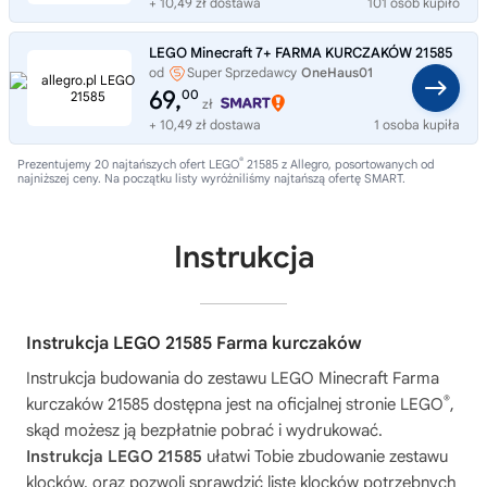
+ 10,49 zł dostawa
101 osób kupiło
LEGO Minecraft 7+ FARMA KURCZAKÓW 21585
od
Super Sprzedawcy
OneHaus01
69,
00
zł
+ 10,49 zł dostawa
1 osoba kupiła
®
Prezentujemy 20 najtańszych ofert LEGO
21585 z Allegro, posortowanych od
najniższej ceny. Na początku listy wyróżniliśmy najtańszą ofertę SMART.
Instrukcja
Instrukcja LEGO 21585 Farma kurczaków
Instrukcja budowania do zestawu
LEGO Minecraft Farma
®
kurczaków 21585
dostępna jest na oficjalnej stronie LEGO
,
skąd możesz ją bezpłatnie pobrać i wydrukować.
Instrukcja LEGO 21585
ułatwi Tobie zbudowanie zestawu
klocków, oraz pozwoli sprawdzić listę klocków potrzebnych