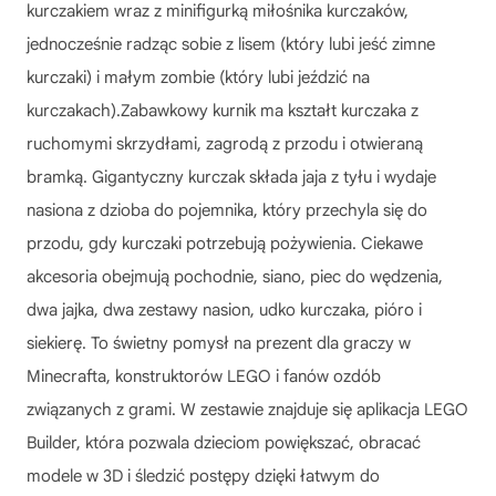
kurczakiem wraz z minifigurką miłośnika kurczaków,
jednocześnie radząc sobie z lisem (który lubi jeść zimne
kurczaki) i małym zombie (który lubi jeździć na
kurczakach).Zabawkowy kurnik ma kształt kurczaka z
ruchomymi skrzydłami, zagrodą z przodu i otwieraną
bramką. Gigantyczny kurczak składa jaja z tyłu i wydaje
nasiona z dzioba do pojemnika, który przechyla się do
przodu, gdy kurczaki potrzebują pożywienia. Ciekawe
akcesoria obejmują pochodnie, siano, piec do wędzenia,
dwa jajka, dwa zestawy nasion, udko kurczaka, pióro i
siekierę. To świetny pomysł na prezent dla graczy w
Minecrafta, konstruktorów LEGO i fanów ozdób
związanych z grami. W zestawie znajduje się aplikacja LEGO
Builder, która pozwala dzieciom powiększać, obracać
modele w 3D i śledzić postępy dzięki łatwym do