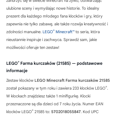
zanurzyć się w świecie Minecraft na żywo, odtwarzając
ulubione sceny i wymyślając nowe historie. To idealny
prezent dla każdego młodego fana klocków i gry, który
zapewnia nie tylko zabawę, ale także rozwija kreatywność i
®
zdolności manualne.
LEGO
Minecraft™
to seria, która
nieustannie inspiruje i zachwyca. Sprawdź sam, jakie
możliwości oferuje ten zestaw!
®
LEGO
Farma kurczaków (21585) — podstawowe
informacje
Zestaw klocków
LEGO Minecraft Farma kurczaków 21585
®
został pokazany w tym roku i zawiera 233 klocków LEGO
.
W klockach znajdziesz także 1 minifigurkę. Klocki
przeznaczone są dla dzieci od 7 roku życia. Numer EAN
®
klocków LEGO
21585 to:
5702018055847
. Kod UPC