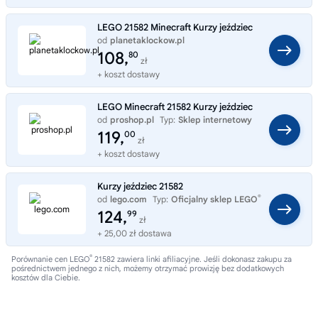
LEGO 21582 Minecraft Kurzy jeździec
od
planetaklockow.pl
Typ:
Sklep internetowy
108,
80
zł
+ koszt dostawy
LEGO Minecraft 21582 Kurzy jeździec
od
proshop.pl
Typ:
Sklep internetowy
119,
00
zł
+ koszt dostawy
Kurzy jeździec 21582
®
od
lego.com
Typ:
Oficjalny sklep LEGO
124,
99
zł
+ 25,00 zł dostawa
®
Porównanie cen LEGO
21582 zawiera linki afiliacyjne. Jeśli dokonasz zakupu za
pośrednictwem jednego z nich, możemy otrzymać prowizję bez dodatkowych
kosztów dla Ciebie.