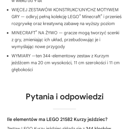
w wieku od 9 lat
WIĘCEJ ZESTAWÓW KONSTRUKCYJNYCHZ MOTYWEM
®
®
GRY — odkryj pełną kolekcję LEGO
Minecraft
i przenieś
rozgrywkę oraz kreatywną zabawę na wyższy poziom
®
MINECRAFT
NA ŻYWO — gracze mogą tworzyć scenki
z gry, zmieniając ich układ, przebudowując je i
wymyślając nowe przygody
WYMIARY —ten 344-elementowy zestaw z Kurzym
jeźdźcem ma 20 cm wysokości, 11 cm szerokości i 11 cm
głębokości
Pytania i odpowiedzi
Ile elementów ma LEGO 21582 Kurzy jeździec?
Zestaw LEGO Kurzy jeździec składa się z
344 klocków