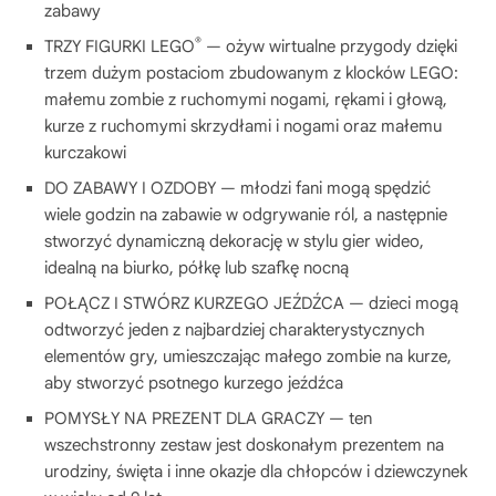
zabawy
®
TRZY FIGURKI LEGO
— ożyw wirtualne przygody dzięki
trzem dużym postaciom zbudowanym z klocków LEGO:
małemu zombie z ruchomymi nogami, rękami i głową,
kurze z ruchomymi skrzydłami i nogami oraz małemu
kurczakowi
DO ZABAWY I OZDOBY — młodzi fani mogą spędzić
wiele godzin na zabawie w odgrywanie ról, a następnie
stworzyć dynamiczną dekorację w stylu gier wideo,
idealną na biurko, półkę lub szafkę nocną
POŁĄCZ I STWÓRZ KURZEGO JEŹDŹCA — dzieci mogą
odtworzyć jeden z najbardziej charakterystycznych
elementów gry, umieszczając małego zombie na kurze,
aby stworzyć psotnego kurzego jeźdźca
POMYSŁY NA PREZENT DLA GRACZY — ten
wszechstronny zestaw jest doskonałym prezentem na
urodziny, święta i inne okazje dla chłopców i dziewczynek