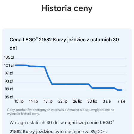
Historia ceny
®
Cena LEGO
21582 Kurzy jeździec z ostatnich 30
dni
105 zł
101 zł
97 zł
93 zł
89 zł
85 zł
10 lip
14 lip
18 lip
22 lip
26 lip
30 lip
3 sie
7 sie
Ceny produktów dostępnych w serwisie Amazon nie są uwzględniane na
wykresie historii ceny.
®
W ciągu ostatnich 30 dni w
najniższej cenie LEGO
21582 Kurzy jeździec
było dostępne za 89,00zł.