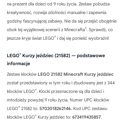
na prezent dla dzieci od 9 roku życia. Zestaw pobudza
kreatywność, rozwija zdolności manualne i zapewnia
godziny fascynującej zabawy. Nie da się przejść obojętnie
®
obok tej wyjątkowej scenerii z Minecrafta
. Sprawdź, co
®
jeszcze kryje świat LEGO
i daj się ponieść wyobraźni!
®
LEGO
Kurzy jeździec (21582) — podstawowe
informacje
Zestaw klocków
LEGO 21582 Minecraft Kurzy jeździec
został przedstawiony w tym roku i zbudowany jest z 344
®
klocków LEGO
. Klocki przeznaczone są dla dzieci i
młodzieży powyżej 9 roku życia. Numer UPC klocków
®
LEGO
21582 to:
5702018262146
. Kod UPC zestawu
®
klocków LEGO
Kurzy jeździec to:
673419435857
.