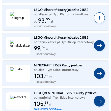
LEGO Minecraft Kurzy jeździec 21582
od
allegro.pl
Typ:
Platforma handlowa
93,
50
od
zł
+ koszt dostawy
LEGO Minecraft Kurzy jeździec 21582
od
taniaksiazka.pl
Typ:
Sklep internetowy
99,
66
zł
+ koszt dostawy
MINECRAFT 21582 Kurzy jeździec
od
al.to
Typ:
Sklep internetowy
103,
90
zł
+ koszt dostawy
LEGO(R) MINECRAFT 21582 Kurzy jeździec
od
matfel.pl
Typ:
Sklep internetowy
105,
34
zł
DARMOWA DOSTAWA