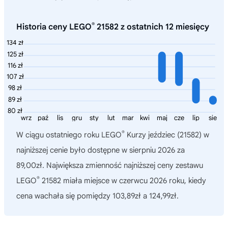
®
Historia ceny LEGO
21582 z ostatnich 12 miesięcy
134 zł
125 zł
116 zł
107 zł
98 zł
89 zł
80 zł
wrz
paź
lis
gru
sty
lut
mar
kwi
maj
cze
lip
sie
®
W ciągu ostatniego roku
LEGO
Kurzy jeździec (21582)
w
najniższej cenie było dostępne w sierpniu 2026 za
89,00zł. Największa zmienność najniższej ceny zestawu
®
LEGO
21582 miała miejsce w czerwcu 2026 roku, kiedy
cena wachała się pomiędzy 103,89zł a 124,99zł.