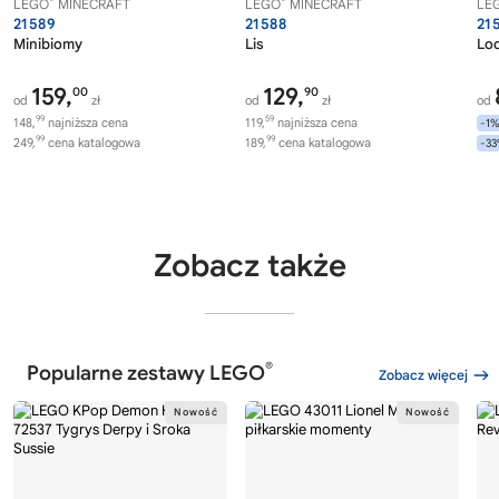
LEGO
MINECRAFT
LEGO
MINECRAFT
LE
21589
21588
21
Minibiomy
Lis
Lo
159,
129,
00
90
od
zł
od
zł
od
99
59
148,
najniższa cena
119,
najniższa cena
-1
99
99
249,
cena katalogowa
189,
cena katalogowa
-3
Zobacz także
®
Popularne zestawy LEGO
Zobacz więcej