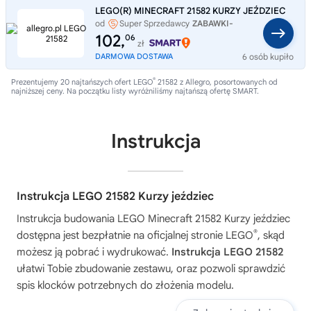
LEGO(R) MINECRAFT 21582 KURZY JEŹDZIEC
od
Super Sprzedawcy
ZABAWKI-
SZYBKO
102,
06
zł
DARMOWA DOSTAWA
6 osób kupiło
®
Prezentujemy 20 najtańszych ofert LEGO
21582 z Allegro, posortowanych od
najniższej ceny. Na początku listy wyróżniliśmy najtańszą ofertę SMART.
Instrukcja
Instrukcja LEGO 21582 Kurzy jeździec
Instrukcja budowania
LEGO Minecraft 21582 Kurzy jeździec
®
dostępna jest bezpłatnie na oficjalnej stronie LEGO
, skąd
możesz ją pobrać i wydrukować.
Instrukcja LEGO 21582
ułatwi Tobie zbudowanie zestawu, oraz pozwoli sprawdzić
spis klocków potrzebnych do złożenia modelu.