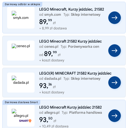
LEGO Minecraft, Kurzy jeździec, 21582
od
smyk.com
Typ:
Sklep internetowy
89,
99
zł
+ 8,99 zł dostawa
LEGO Minecraft 21582 Kurzy jeździec
od
ceneo.pl
Typ:
Porównywarka cen
89,
99
od
zł
+ koszt dostawy
LEGO(R) MINECRAFT 21582 Kurzy jeździec
od
dadada.pl
Typ:
Sklep internetowy
93,
36
zł
+ koszt dostawy
LEGO Minecraft Kurzy jeździec 21582
od
allegro.pl
Typ:
Platforma handlowa
93,
50
zł
+ 10,49 zł dostawa