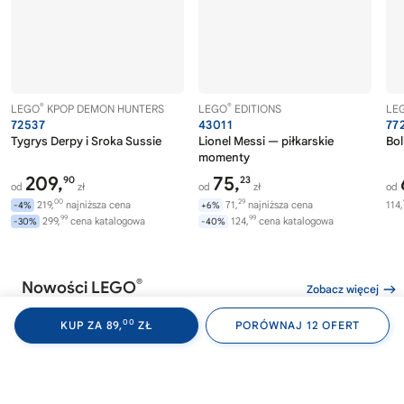
®
®
LEGO
KPOP DEMON HUNTERS
LEGO
EDITIONS
LE
72537
43011
77
Tygrys Derpy i Sroka Sussie
Lionel Messi — piłkarskie
Bol
momenty
209,
75,
90
23
od
zł
od
zł
od
00
29
219,
najniższa cena
71,
najniższa cena
114,
-4%
+6%
99
99
299,
cena katalogowa
124,
cena katalogowa
-30%
-40%
®
Nowości LEGO
Zobacz więcej
00
KUP ZA 89,
ZŁ
PORÓWNAJ 12 OFERT