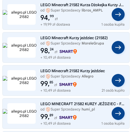
LEGO Minecraft 21582 Kurza Dżokejka Kurzy Jeździec i kaczka LEGO
od
Super Sprzedawcy
libros_AMPL
94,
99
zł
+ 19,99 zł dostawa
1 osoba kupiła
LEGO Minecraft Kurzy jeździec (21582)
od
Super Sprzedawcy
MoreleGrupa
98,
24
zł
+ 10,49 zł dostawa
LEGO Minecraft 21582 Kurzy jeździec
od
Super Sprzedawcy
Allegro
99,
85
zł
+ 10,49 zł dostawa
21 osób kupiło
LEGO MINECRAFT 21582 KURZY JEŹDZIEC - Figurki z klocków PREZENT DLA CHŁOPCA
od
Super Sprzedawcy
humi_pl
99,
89
zł
+ 10,49 zł dostawa
1 osoba kupiła