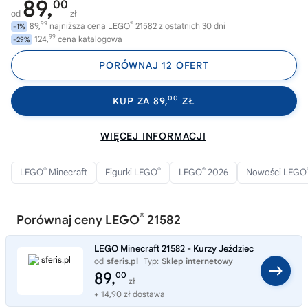
89,
00
od
zł
99
®
89,
najniższa cena LEGO
21582 z ostatnich 30 dni
-1%
99
124,
cena katalogowa
-29%
PORÓWNAJ 12 OFERT
00
KUP ZA 89,
ZŁ
WIĘCEJ INFORMACJI
®
®
®
LEGO
Minecraft
Figurki LEGO
LEGO
2026
Nowości LEGO
®
Porównaj ceny LEGO
21582
LEGO Minecraft 21582 - Kurzy Jeździec
od
sferis.pl
Typ:
Sklep internetowy
89,
00
zł
+ 14,90 zł dostawa