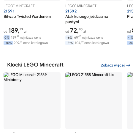
®
®
LEGO
MINECRAFT
LEGO
MINECRAFT
LE
21591
21592
21
Bitwa z Twisted Wardenem
Atak kurzego jeźdźca na
Prz
pustyni
189,
72,
99
90
od
zł
od
zł
od
99
05
189,
najniższa cena
69,
najniższa cena
0%
+6%
-1
99
99
209,
cena katalogowa
104,
cena katalogowa
-10%
-31%
-3
Klocki LEGO Minecraft
Zobacz więcej
®
®