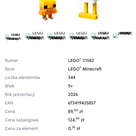
®
Numer
LEGO
21582
®
Seria
LEGO
Minecraft
Liczba elementów
344
Wiek
9+
Rok prezentacji
2026
EAN
673419435857
00
Cena
89,
zł
99
Cena katalogowa
124,
zł
26
Cena za element
0,
zł