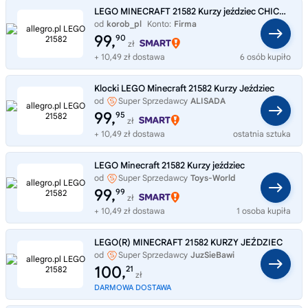
LEGO MINECRAFT 21582 Kurzy jeździec CHICKEN JOCKEY, zestaw klocków +9 lat
od
korob_pl
Konto:
Firma
99,
90
zł
+ 10,49 zł dostawa
6 osób kupiło
Klocki LEGO Minecraft 21582 Kurzy Jeździec
od
Super Sprzedawcy
ALISADA
99,
95
zł
+ 10,49 zł dostawa
ostatnia sztuka
LEGO Minecraft 21582 Kurzy jeździec
od
Super Sprzedawcy
Toys-World
99,
99
zł
+ 10,49 zł dostawa
1 osoba kupiła
LEGO(R) MINECRAFT 21582 KURZY JEŹDZIEC
od
Super Sprzedawcy
JuzSieBawi
100,
21
zł
DARMOWA DOSTAWA