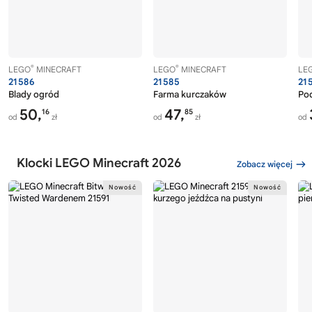
®
®
LEGO
MINECRAFT
LEGO
MINECRAFT
LE
21586
21585
21
Blady ogród
Farma kurczaków
Pod
50,
47,
16
85
od
zł
od
zł
od
Klocki LEGO Minecraft 2026
Zobacz więcej