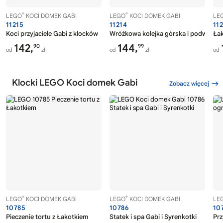
®
®
LEGO
KOCI DOMEK GABI
LEGO
KOCI DOMEK GABI
LE
11215
11214
11
Koci przyjaciele Gabi z klocków
Wróżkowa kolejka górska i podwieczo
Łak
142,
144,
90
99
od
zł
od
zł
od
Klocki LEGO Koci domek Gabi
Zobacz więcej
®
®
LEGO
KOCI DOMEK GABI
LEGO
KOCI DOMEK GABI
LE
10785
10786
10
Pieczenie tortu z Łakotkiem
Statek i spa Gabi i Syrenkotki
Prz