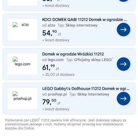
+ koszt dostawy
KOCI DOMEK GABI 11212 Domek w ogrodzie Wróżkici
od
al.to
Typ:
Sklep internetowy
54,
90
zł
+ koszt dostawy
Domek w ogrodzie Wróżkici 11212
®
od
lego.com
Typ:
Oficjalny sklep LEGO
61,
99
zł
+ 25,00 zł dostawa
LEGO Gabby\'s Dollhouse 11212 Domek w ogrodzie Wróżkici
od
proshop.pl
Typ:
Sklep internetowy
79,
00
zł
+ koszt dostawy
®
Porównanie cen LEGO
11212 zawiera linki afiliacyjne. Jeśli dokonasz zakupu za
pośrednictwem jednego z nich, możemy otrzymać prowizję bez dodatkowych
kosztów dla Ciebie.