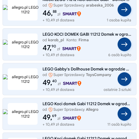
od
Super Sprzedawcy
arabeska_2006
46,
88
zł
+ 10,49 zł dostawa
1 osoba kupiła
LEGO KOCI DOMEK GABI 11212 Domek w ogrodzie Wróżkici, zestaw klocków +4 lat
od
korob_pl
Konto:
Firma
47,
90
zł
+ 10,49 zł dostawa
6 osób kupiło
LEGO Gabby's Dollhouse Domek w ogrodzie Wróżkici - 11212
od
Super Sprzedawcy
ToysCompany
49,
40
zł
+ 10,49 zł dostawa
ostatnie 3 sztuki
LEGO Koci domek Gabi 11212 Domek w ogrodzie Wróżkici
od
Super Sprzedawcy
Allegro
49,
69
zł
+ 10,49 zł dostawa
11 osób kupiło
LEGO Koci domek Gabi 11212 Domek w ogrodzie Wróżkici