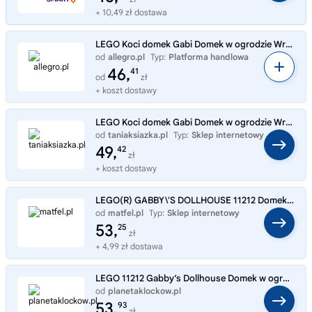
+ 10,49 zł dostawa
LEGO Koci domek Gabi Domek w ogrodzie Wróżkici 11212
od
allegro.pl
Typ:
Platforma handlowa
46,
41
od
zł
+ koszt dostawy
LEGO Koci domek Gabi Domek w ogrodzie Wróżkici 11212
od
taniaksiazka.pl
Typ:
Sklep internetowy
49,
42
zł
+ koszt dostawy
LEGO(R) GABBY\'S DOLLHOUSE 11212 Domek w ogrodzie
od
matfel.pl
Typ:
Sklep internetowy
53,
25
zł
+ 4,99 zł dostawa
LEGO 11212 Gabby’s Dollhouse Domek w ogrodzie Wróżkici
od
planetaklockow.pl
Typ:
Sklep internetowy
53,
93
zł