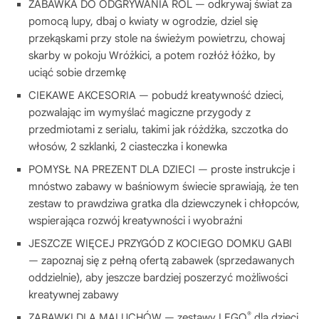
ZABAWKA DO ODGRYWANIA RÓL — odkrywaj świat za
pomocą lupy, dbaj o kwiaty w ogrodzie, dziel się
przekąskami przy stole na świeżym powietrzu, chowaj
skarby w pokoju Wróżkici, a potem rozłóż łóżko, by
uciąć sobie drzemkę
CIEKAWE AKCESORIA — pobudź kreatywność dzieci,
pozwalając im wymyślać magiczne przygody z
przedmiotami z serialu, takimi jak różdżka, szczotka do
włosów, 2 szklanki, 2 ciasteczka i konewka
POMYSŁ NA PREZENT DLA DZIECI — proste instrukcje i
mnóstwo zabawy w baśniowym świecie sprawiają, że ten
zestaw to prawdziwa gratka dla dziewczynek i chłopców,
wspierająca rozwój kreatywności i wyobraźni
JESZCZE WIĘCEJ PRZYGÓD Z KOCIEGO DOMKU GABI
— zapoznaj się z pełną ofertą zabawek (sprzedawanych
oddzielnie), aby jeszcze bardziej poszerzyć możliwości
kreatywnej zabawy
®
ZABAWKI DLA MALUCHÓW — zestawy LEGO
dla dzieci