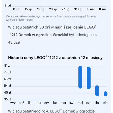
41 zł
11 lip
15 lip
19 lip
23 lip
27 lip
31 lip
4 sie
8 sie
Ceny produktów dostępnych w serwisie Amazon nie są uwzględniane na
wykresie historii ceny.
®
W ciągu ostatnich 30 dni w
najniższej cenie LEGO
11212 Domek w ogrodzie Wróżkici
było dostępne za
43,52zł.
®
Historia ceny LEGO
11212 z ostatnich 12 miesięcy
81 zł
72 zł
63 zł
54 zł
45 zł
36 zł
wrz
paź
lis
gru
sty
lut
mar
kwi
maj
cze
lip
sie
®
W ciągu ostatniego roku
LEGO
Domek w ogrodzie