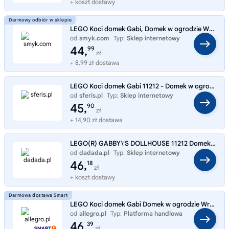
+ koszt dostawy
LEGO Koci domek Gabi, Domek w ogrodzie Wróżkici, 11212
od
smyk.com
Typ:
Sklep internetowy
44,
99
zł
+ 8,99 zł dostawa
LEGO Koci domek Gabi 11212 - Domek w ogrodzie Wróżkici
od
sferis.pl
Typ:
Sklep internetowy
45,
90
zł
+ 14,90 zł dostawa
LEGO(R) GABBY\'S DOLLHOUSE 11212 Domek w ogrodzie Wróżkici
od
dadada.pl
Typ:
Sklep internetowy
46,
18
zł
+ koszt dostawy
LEGO Koci domek Gabi Domek w ogrodzie Wróżkici 11212
od
allegro.pl
Typ:
Platforma handlowa
46,
39
zł