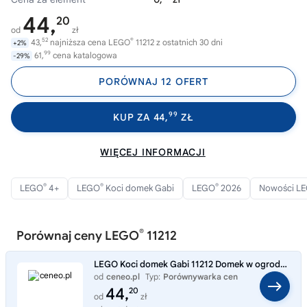
44,
20
od
zł
52
®
43,
najniższa cena LEGO
11212 z ostatnich 30 dni
+2%
99
61,
cena katalogowa
-29%
PORÓWNAJ 12 OFERT
99
KUP ZA 44,
ZŁ
WIĘCEJ INFORMACJI
®
®
®
LEGO
4+
LEGO
Koci domek Gabi
LEGO
2026
Nowości L
®
Porównaj ceny LEGO
11212
LEGO Koci domek Gabi 11212 Domek w ogrodzie Wróżkici
od
ceneo.pl
Typ:
Porównywarka cen
44,
20
od
zł