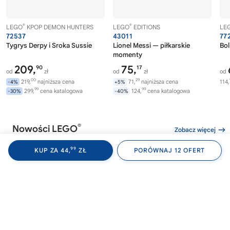
®
®
LEGO
KPOP DEMON HUNTERS
LEGO
EDITIONS
LE
72537
43011
77
Tygrys Derpy i Sroka Sussie
Lionel Messi — piłkarskie
Bol
momenty
209,
75,
90
17
od
zł
od
zł
od
00
29
219,
najniższa cena
71,
najniższa cena
114,
-4%
+5%
99
99
299,
cena katalogowa
124,
cena katalogowa
-30%
-40%
®
Nowości LEGO
Zobacz więcej
99
KUP ZA 44,
ZŁ
PORÓWNAJ 12 OFERT