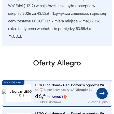
Wróżkici (11212)
w najniższej cenie było dostępne w
sierpniu 2026 za 43,52zł. Największa zmienność najniższej
®
ceny zestawu LEGO
11212 miała miejsce w maju 2026
roku, kiedy cena wachała się pomiędzy 53,85zł a
79,00zł.
Oferty Allegro
LEGO Koci domek Gabi Domek w ogrodzie Wróżkici 11212
od
Super Sprzedawcy
JATUkropkaEU
46,
39
zł
+ 10,49 zł dostawa
21 osób kupiło
LEGO Koci domek Gabi Domek w ogrodzie Wróżkici 11212