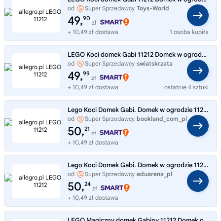
od
Super Sprzedawcy
Toys-World
49,
90
zł
+ 10,49 zł dostawa
1 osoba kupiła
LEGO Koci domek Gabi 11212 Domek w ogrodzie Wróżkici
od
Super Sprzedawcy
swiatskrzata
49,
99
zł
+ 10,49 zł dostawa
ostatnie 4 sztuki
Lego Koci Domek Gabi. Domek w ogrodzie 11212
od
Super Sprzedawcy
bookland_com_pl
50,
21
zł
+ 10,49 zł dostawa
Lego Koci Domek Gabi. Domek w ogrodzie 11212
od
Super Sprzedawcy
eduarena_pl
50,
24
zł
+ 10,49 zł dostawa
LEGO Magiczny domek Gabiny 11212 Domek ogrodowy Wróżki Kotki