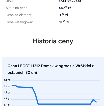
UPC:
673419422338
20
Aktualna cena:
44,
zł
43
Cena za element:
0,
zł
99
Cena katalogowa:
61,
zł
Historia ceny
®
Cena LEGO
11212 Domek w ogrodzie Wróżkici z
ostatnich 30 dni
51 zł
49 zł
47 zł
45 zł
43 zł