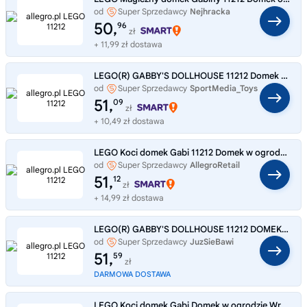
od
Super Sprzedawcy
Nejhracka
50,
96
zł
+ 11,99 zł dostawa
LEGO(R) GABBY'S DOLLHOUSE 11212 Domek w ogrodzie
od
Super Sprzedawcy
SportMedia_Toys
51,
09
zł
+ 10,49 zł dostawa
LEGO Koci domek Gabi 11212 Domek w ogrodzie Wróżkici
od
Super Sprzedawcy
AllegroRetail
51,
12
zł
+ 14,99 zł dostawa
LEGO(R) GABBY'S DOLLHOUSE 11212 DOMEK W OGRODZIE
od
Super Sprzedawcy
JuzSieBawi
51,
59
zł
DARMOWA DOSTAWA
LEGO Koci domek Gabi Domek w ogrodzie Wróżkici 11212 LEGO