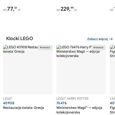
77,
229,
51
99
od
zł
od
zł
od
Klocki LEGO
Zobacz więcej
®
®
LEGO
LEGO
HARRY POTTER
LE
40908
76476
40
Restauracje świata: Grecja
Ministerstwo Magii™ — edycja
Fig
kolekcjonerska
Str