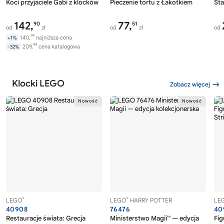
Koci przyjaciele Gabi z klocków
Pieczenie tortu z Łakotkiem
Sta
142,
77,
90
51
od
zł
od
zł
od
99
140,
najniższa cena
+1%
99
209,
cena katalogowa
-32%
Klocki LEGO
Zobacz więcej
®
®
LEGO
LEGO
HARRY POTTER
LE
40908
76476
40
Restauracje świata: Grecja
Ministerstwo Magii™ — edycja
Fig