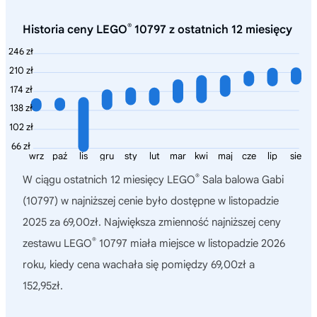
®
Historia ceny LEGO
10797 z ostatnich 12 miesięcy
246 zł
210 zł
174 zł
138 zł
102 zł
66 zł
wrz
paź
lis
gru
sty
lut
mar
kwi
maj
cze
lip
sie
®
W ciągu ostatnich 12 miesięcy
LEGO
Sala balowa Gabi
(10797)
w najniższej cenie było dostępne w listopadzie
2025 za 69,00zł. Największa zmienność najniższej ceny
®
zestawu LEGO
10797 miała miejsce w listopadzie 2026
roku, kiedy cena wachała się pomiędzy 69,00zł a
152,95zł.