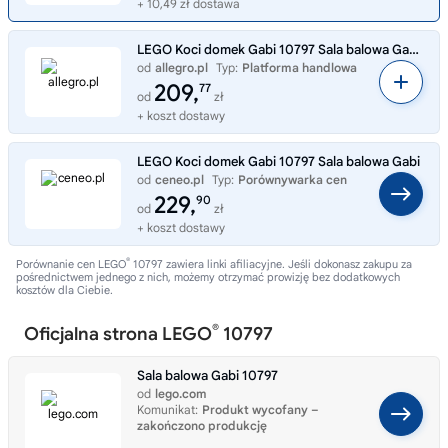
+ 10,49 zł dostawa
LEGO Koci domek Gabi 10797 Sala balowa Gabi Gabby's Dollhouse ----- OUTLET
od
allegro.pl
Typ:
Platforma handlowa
209,
77
od
zł
+ koszt dostawy
LEGO Koci domek Gabi 10797 Sala balowa Gabi
od
ceneo.pl
Typ:
Porównywarka cen
229,
90
od
zł
+ koszt dostawy
®
Porównanie cen LEGO
10797 zawiera linki afiliacyjne. Jeśli dokonasz zakupu za
pośrednictwem jednego z nich, możemy otrzymać prowizję bez dodatkowych
kosztów dla Ciebie.
®
Oficjalna strona LEGO
10797
Sala balowa Gabi 10797
od
lego.com
Komunikat:
Produkt wycofany –
zakończono produkcję