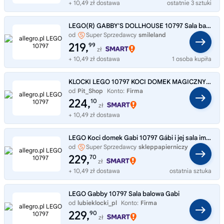
+ 10,49 zł dostawa
ostatnie 3 sztuki
LEGO(R) GABBY'S DOLLHOUSE 10797 Sala balowa Gabi
od
Super Sprzedawcy
smileland
219,
99
zł
+ 10,49 zł dostawa
1 osoba kupiła
KLOCKI LEGO 10797 KOCI DOMEK MAGICZNY DOM GABI I JEJ SALA IMPREZOWA PREZENT
od
Pit_Shop
Konto:
Firma
224,
10
zł
+ 10,49 zł dostawa
LEGO Koci domek Gabi 10797 Gábi i jej sala imprezowa
od
Super Sprzedawcy
skleppapierniczy
229,
70
zł
+ 10,49 zł dostawa
ostatnia sztuka
LEGO Gabby 10797 Sala balowa Gabi
od
lubieklocki_pl
Konto:
Firma
229,
90
zł