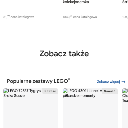
kolekcjonerska
Str
99
99
81,
cena katalogowa
1849,
cena katalogowa
104
Zobacz także
®
Popularne zestawy LEGO
Zobacz więcej