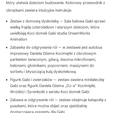
który ułatwia dzieciom budowanie. Kolorowy przewodnik z
obrazkami zawiera intuicyjne instrukcje.
Zestaw z domową dyskoteką — Sala balowa Gabi sprawi
wielką frajdę czterolatkom i starszym dzieciom, które
uwielbiają Koci domek Gabi studia DreamWorks
Animation
Zabawka do odgrywania ról — w zestawie jest autobus
imprezowy Daniela Dżema Kocimiętki z obrotowym
parkietem tanecznym, gitarą, dwoma mikrofonami,
balonami, głośnikami, popcornem, maszynami do
sorbetu i błyszczącą kulą dyskotekową
Figurki Gabi i zwierzaków — zestaw zawiera minilaleczkę
Gabi oraz figurki Daniela Dżema „DJ-a” Kocimiętki,
Wróżkici i Syrenkotki z serialu Koci domek Gabi
Zabawa w odgrywanie ról — zestaw obejmuje katapultę z
puszkami, które można zbijać oraz zjeżdżalnię
dostarczającą prezenty dla Gabi