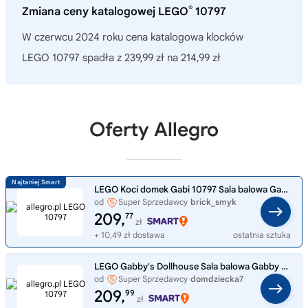
®
Zmiana ceny katalogowej LEGO
10797
W czerwcu 2024 roku cena katalogowa klocków
LEGO 10797 spadła z 239,99 zł na 214,99 zł
Oferty Allegro
LEGO Koci domek Gabi 10797 Sala balowa Gabi Gabby's Dollhouse ----- OUTLET
od
Super Sprzedawcy
brick_smyk
209,
77
zł
+ 10,49 zł dostawa
ostatnia sztuka
LEGO Gabby's Dollhouse Sala balowa Gabby 10797
od
Super Sprzedawcy
domdziecka7
209,
99
zł