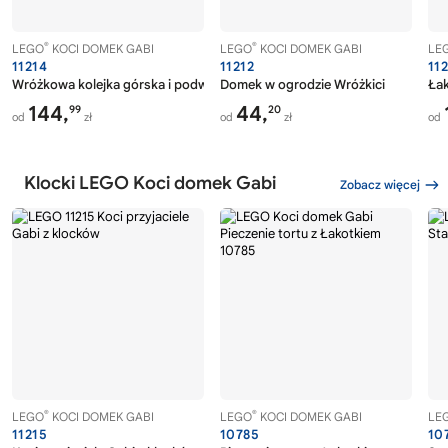
®
®
LEGO
KOCI DOMEK GABI
LEGO
KOCI DOMEK GABI
LE
11214
11212
11
Wróżkowa kolejka górska i podwieczorek
Domek w ogrodzie Wróżkici
Łak
144,
44,
99
20
od
zł
od
zł
od
Klocki LEGO Koci domek Gabi
Zobacz więcej
®
®
LEGO
KOCI DOMEK GABI
LEGO
KOCI DOMEK GABI
LE
11215
10785
10