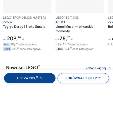
®
®
LEGO
KPOP DEMON HUNTERS
LEGO
EDITIONS
LE
72537
43011
77
Tygrys Derpy i Sroka Sussie
Lionel Messi — piłkarskie
Bol
momenty
209,
75,
90
17
od
zł
od
zł
od
00
29
219,
najniższa cena
71,
najniższa cena
114,
-4%
+5%
99
99
299,
cena katalogowa
124,
cena katalogowa
-30%
-40%
®
Nowości LEGO
Zobacz więcej
77
KUP ZA 209,
ZŁ
PORÓWNAJ 3 OFERTY