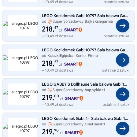
+ 10,49 zł dostawa
ostatnia sztuka
LEGO Koci domek Gabi 10797 Sala balowa Gabi Gabby's Dollhouse
od
Super Sprzedawcy
BajkaKsiegarnia
218,
67
zł
+ 10,49 zł dostawa
ostatnia sztuka
LEGO Koci domek Gabi 10797 Sala balowa Gabi Gabby's Dollhouse
od
KsiazkiEgipska
Konto:
Firma
218,
67
zł
+ 10,49 zł dostawa
ostatnie 2 sztuki
LEGO GABBY'S Dollhause Sala balowa Gabi 10797
od
Super Sprzedawcy
happykids1
219,
00
zł
+ 10,49 zł dostawa
ostatnie 5 sztuk
LEGO Koci domek Gabi 4+ Sala balowa Gabi 10797
od
Super Sprzedawcy
OneHaus01
219,
90
zł