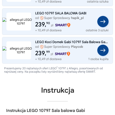
+ 10,49 zł dostawa
ostatnia sztuka
LEGO 10797 SALA BALOWA GABI
od
Super Sprzedawcy
hapik_pl
239,
90
zł
+ 10,49 zł dostawa
ostatnie 3 sztuki
LEGO Koci Domek Gabi 10797 Sala Balowa Gabi Autobus Imprezowy Akcesoria
od
Super Sprzedawcy
Playcob
239,
99
zł
+ 10,49 zł dostawa
1 osoba kupiła
®
Prezentujemy 20 najtańszych ofert LEGO
10797 z Allegro, posortowanych od
najniższej ceny. Na początku listy wyróżniliśmy najtańszą ofertę SMART.
Instrukcja
Instrukcja LEGO 10797 Sala balowa Gabi