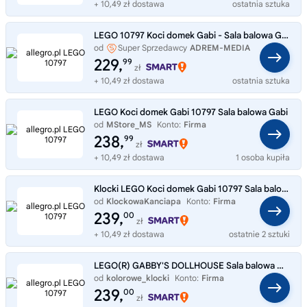
+ 10,49 zł dostawa
ostatnia sztuka
LEGO 10797 Koci domek Gabi - Sala balowa Gabi
od
Super Sprzedawcy
ADREM-MEDIA
229,
99
zł
+ 10,49 zł dostawa
ostatnia sztuka
LEGO Koci domek Gabi 10797 Sala balowa Gabi
od
MStore_MS
Konto:
Firma
238,
99
zł
+ 10,49 zł dostawa
1 osoba kupiła
Klocki LEGO Koci domek Gabi 10797 Sala balowa Gabi, Pomysł Na Prezent
od
KlockowaKanciapa
Konto:
Firma
239,
00
zł
+ 10,49 zł dostawa
ostatnie 2 sztuki
LEGO(R) GABBY'S DOLLHOUSE Sala balowa Gabi 10797
od
kolorowe_klocki
Konto:
Firma
239,
00
zł