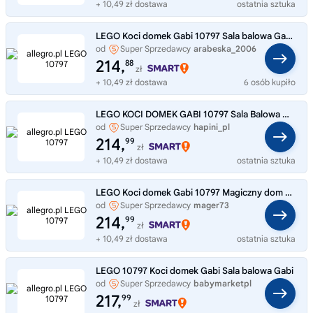
+ 10,49 zł dostawa
ostatnia sztuka
LEGO Koci domek Gabi 10797 Sala balowa Gabi Gabby's Dollhouse
od
Super Sprzedawcy
arabeska_2006
214,
88
zł
+ 10,49 zł dostawa
6 osób kupiło
LEGO KOCI DOMEK GABI 10797 Sala Balowa Gabi
od
Super Sprzedawcy
hapini_pl
214,
99
zł
+ 10,49 zł dostawa
ostatnia sztuka
LEGO Koci domek Gabi 10797 Magiczny dom Gabi i jej sala imprezowa
od
Super Sprzedawcy
mager73
214,
99
zł
+ 10,49 zł dostawa
ostatnia sztuka
LEGO 10797 Koci domek Gabi Sala balowa Gabi
od
Super Sprzedawcy
babymarketpl
217,
99
zł