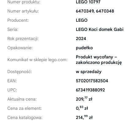
Numer produktu:
LEGO 10797
Numer artykułu:
6470349, 6470348
Producent:
LEGO
Seria:
LEGO Koci domek Gabi
Rok prezentacji:
2024
Opakowanie:
pudełko
Produkt wycofany –
Komunikat w sklepie lego.com:
zakończono produkcję
Dostępność:
w sprzedaży
EAN:
5702017582504
UPC:
673419388092
77
Aktualna cena:
209,
zł
83
Cena za element:
0,
zł
99
Cena katalogowa:
214,
zł