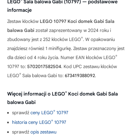
®
LEGO
Sala balowa Gabi (10797) — podstawowe
informacje
Zestaw klocków
LEGO 10797 Koci domek Gabi Sala
balowa Gabi
został zaprezentowany w 2024 roku i
®
zbudowany jest z 252 klocków LEGO
. W opakowaniu
znajdziesz również 1 minifigurkę. Zestaw przeznaczony jest
®
dla dzieci od 4 roku życia. Numer EAN klocków LEGO
10797 to:
5702017582504
. Kod UPC zestawu klocków
®
LEGO
Sala balowa Gabi to:
673419388092
.
®
Więcej informacji o LEGO
Koci domek Gabi Sala
balowa Gabi
®
sprawdź
ceny LEGO
10797
®
historia ceny LEGO
10797
sprawdź
opis zestawu