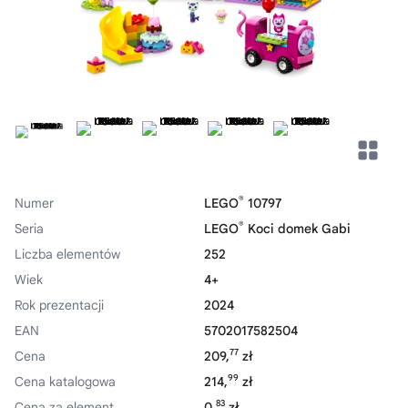
®
Numer
LEGO
10797
®
Seria
LEGO
Koci domek Gabi
Liczba elementów
252
Wiek
4+
Rok prezentacji
2024
EAN
5702017582504
77
Cena
209,
zł
99
Cena katalogowa
214,
zł
83
Cena za element
0,
zł