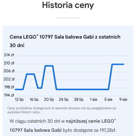
Historia ceny
®
Cena LEGO
10797 Sala balowa Gabi z ostatnich
30 dni
214 zł
210 zł
206 zł
202 zł
198 zł
194 zł
12 lip
16 lip
20 lip
24 lip
28 lip
1 sie
5 sie
9 sie
Ceny produktów dostępnych w serwisie Amazon nie są uwzględniane na
wykresie historii ceny.
®
W ciągu ostatnich 30 dni w
najniższej cenie LEGO
10797 Sala balowa Gabi
było dostępne za 197,28zł.