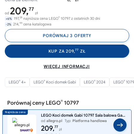
209,
77
od
zł
28
®
197,
najniższa cena LEGO
10797 z ostatnich 30 dni
+6%
99
214,
cena katalogowa
-2%
PORÓWNAJ 3 OFERTY
77
KUP ZA 209,
ZŁ
WIĘCEJ INFORMACJI
®
®
®
®
LEGO
4+
LEGO
Koci domek Gabi
LEGO
2024
LEGO
107
®
Porównaj ceny LEGO
10797
LEGO Koci domek Gabi 10797 Sala balowa Gabi Gabby's Dollhouse ----- OUTLET
od
allegro.pl
Typ:
Platforma handlowa
209,
77
zł