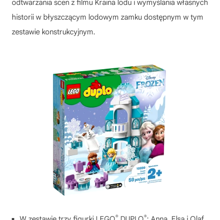
odtwarzania scen z filmu Kraina lodu i wymyślania własnych
historii w błyszczącym lodowym zamku dostępnym w tym
zestawie konstrukcyjnym.
®
®
W zestawie trzy figurki LEGO
DUPLO
: Anna, Elsa i Olaf.