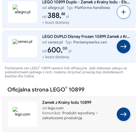
LEGO 10899 Duplo - Zamek z Krainy lodu - Elsa Anna kraina lodu frozen
od
allegro.pl
Typ:
Platforma handlowa
388,
88
od
zł
+ koszt dostawy
LEGO DUPLO Disney Frozen 10899 Zamek z Krainy lodu
od
ceneo.pl
Typ:
Porównywarka cen
600,
00
od
zł
+ koszt dostawy
®
Porównanie cen LEGO
10899 zawiera linki afiliacyjne. Jeśli dokonasz zakupu za
pośrednictwem jednego z nich, możemy otrzymać prowizję bez dodatkowych
kosztów dla Ciebie.
®
Oficjalna strona LEGO
10899
Zamek z Krainy lodu 10899
od
lego.com
Komunikat:
Produkt wycofany –
zakończono produkcję