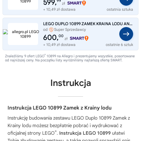
599,
99
zł
+ 10,49 zł dostawa
ostatnia sztuka
LEGO DUPLO 10899 ZAMEK KRAINA LODU ANNA ELZA kloc
od
Super Sprzedawcy
PiasecznoZabawki
600,
00
zł
+ 10,49 zł dostawa
ostatnie 6 sztuk
®
Znaleźliśmy 9 ofert LEGO
10899 na Allegro i prezentujemy wszystkie, posortowane
od najniższej ceny. Na początku listy wyróżniliśmy najtańszą ofertę SMART.
Instrukcja
Instrukcja LEGO 10899 Zamek z Krainy lodu
Instrukcję budowania zestawu
LEGO Duplo 10899 Zamek z
Krainy lodu
możesz bezpłatnie pobrać i wydrukować z
®
oficjalnej strony LEGO
.
Instrukcja LEGO 10899
ułatwi
Tobie zbudowanie zestawu, a także pozwoli sprawdzić spis