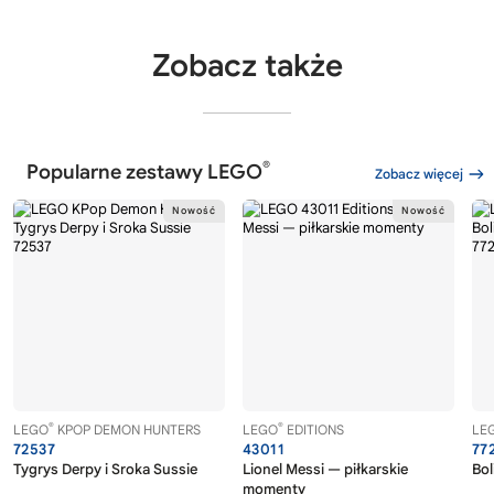
Zobacz także
®
Popularne zestawy LEGO
Zobacz więcej
®
®
LEGO
KPOP DEMON HUNTERS
LEGO
EDITIONS
LE
72537
43011
77
Tygrys Derpy i Sroka Sussie
Lionel Messi — piłkarskie
Bol
momenty