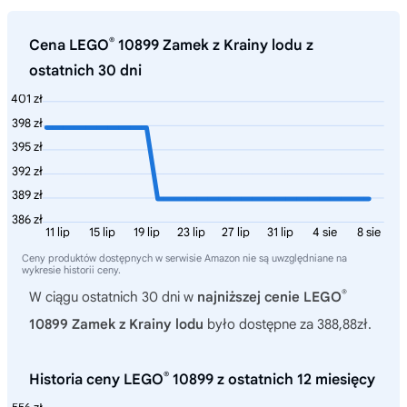
®
Cena LEGO
10899 Zamek z Krainy lodu z
ostatnich 30 dni
401 zł
398 zł
395 zł
392 zł
389 zł
386 zł
11 lip
15 lip
19 lip
23 lip
27 lip
31 lip
4 sie
8 sie
Ceny produktów dostępnych w serwisie Amazon nie są uwzględniane na
wykresie historii ceny.
®
W ciągu ostatnich 30 dni w
najniższej cenie LEGO
10899 Zamek z Krainy lodu
było dostępne za 388,88zł.
®
Historia ceny LEGO
10899 z ostatnich 12 miesięcy