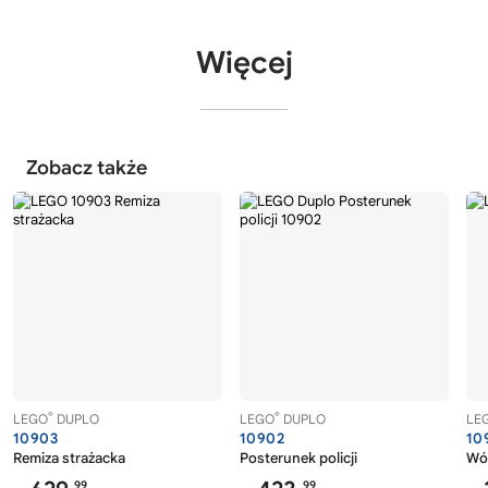
Więcej
Zobacz także
®
®
LEGO
DUPLO
LEGO
DUPLO
LE
10903
10902
10
Remiza strażacka
Posterunek policji
Wóz
99
99