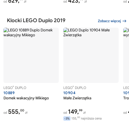
629,
423,
od
zł
od
zł
od
Klocki LEGO Duplo 2019
Zobacz więcej
®
®
LEGO
DUPLO
LEGO
DUPLO
LE
10889
10904
10
Domek wakacyjny Mikiego
Małe Zwierzątka
Tro
555,
149,
00
99
od
zł
od
zł
od
00
155,
najniższa cena
-3%