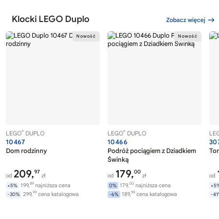
Klocki LEGO Duplo
Zobacz więcej
®
®
LEGO
DUPLO
LEGO
DUPLO
LE
10467
10466
30
Dom rodzinny
Podróż pociągiem z Dziadkiem
Tor
Świnką
209,
179,
97
00
od
zł
od
zł
od
89
00
199,
najniższa cena
179,
najniższa cena
+5%
0%
+5
99
99
299,
cena katalogowa
189,
cena katalogowa
-30%
-6%
-4