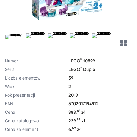
®
Numer
LEGO
10899
®
Seria
LEGO
Duplo
Liczba elementów
59
Wiek
2+
Rok prezentacji
2019
EAN
5702017194912
88
Cena
388,
zł
99
Cena katalogowa
229,
zł
59
Cena za element
6,
zł