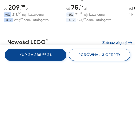
209,
75,
90
17
od
zł
od
zł
od
00
29
219,
najniższa cena
71,
najniższa cena
114,
-4%
+5%
99
99
299,
cena katalogowa
124,
cena katalogowa
-30%
-40%
®
Nowości LEGO
Zobacz więcej
88
KUP ZA 388,
ZŁ
PORÓWNAJ 3 OFERTY
®
®
LEGO
WEDNESDAY
LEGO
WEDNESDAY
LE
76788
76787
76
Akademia Nevermore
Plecak Wednesday
Av
Wi