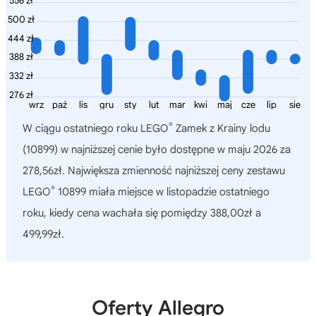
556 zł
500 zł
444 zł
388 zł
332 zł
276 zł
wrz
paź
lis
gru
sty
lut
mar
kwi
maj
cze
lip
sie
®
W ciągu ostatniego roku
LEGO
Zamek z Krainy lodu
(10899)
w najniższej cenie było dostępne w maju 2026 za
278,56zł. Największa zmienność najniższej ceny zestawu
®
LEGO
10899 miała miejsce w listopadzie ostatniego
roku, kiedy cena wachała się pomiędzy 388,00zł a
499,99zł.
Oferty Allegro