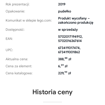
Rok prezentacji:
2019
Opakowanie:
pudełko
Produkt wycofany –
Komunikat w sklepie lego.com:
zakończono produkcję
Dostępność:
w sprzedaży
5702017194912,
EAN:
5702016367614
673419317474,
UPC:
673419301862
88
Aktualna cena:
388,
zł
59
Cena za element:
6,
zł
99
Cena katalogowa:
229,
zł
Historia ceny