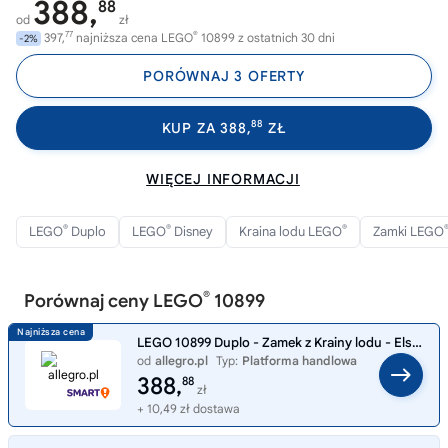
388,
88
od
zł
77
®
397,
najniższa cena LEGO
10899 z ostatnich 30 dni
-2%
PORÓWNAJ 3 OFERTY
88
KUP ZA 388,
ZŁ
WIĘCEJ INFORMACJI
®
®
®
LEGO
Duplo
LEGO
Disney
Kraina lodu LEGO
Zamki LEGO
®
Porównaj ceny LEGO
10899
LEGO 10899 Duplo - Zamek z Krainy lodu - Elsa Anna kraina lodu frozen
od
allegro.pl
Typ:
Platforma handlowa
388,
88
zł
+ 10,49 zł dostawa