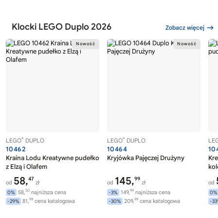
Klocki LEGO Duplo 2026
Zobacz więcej
®
®
LEGO
DUPLO
LEGO
DUPLO
LE
10462
10464
10
Kraina Lodu Kreatywne pudełko
Kryjówka Pajęczej Drużyny
Kr
z Elzą i Olafem
ko
58,
145,
47
99
od
zł
od
zł
od
50
99
58,
najniższa cena
149,
najniższa cena
0%
-3%
0%
99
99
81,
cena katalogowa
209,
cena katalogowa
-29%
-30%
-3