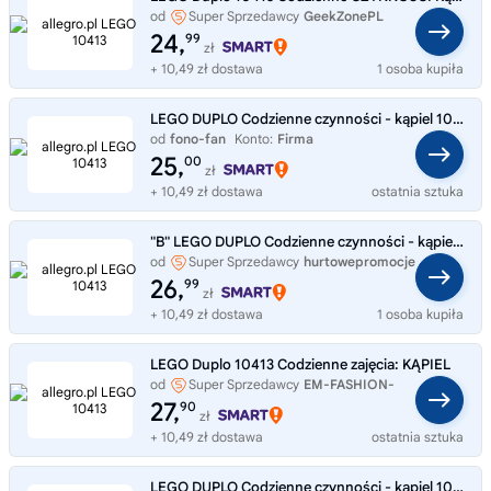
od
Super Sprzedawcy
GeekZonePL
24,
99
zł
+ 10,49 zł dostawa
1 osoba kupiła
LEGO DUPLO Codzienne czynności - kąpiel 10413
od
fono-fan
Konto:
Firma
25,
00
zł
+ 10,49 zł dostawa
ostatnia sztuka
"B" LEGO DUPLO Codzienne czynności - kąpiel 10413
od
Super Sprzedawcy
hurtowepromocje
26,
99
zł
+ 10,49 zł dostawa
1 osoba kupiła
LEGO Duplo 10413 Codzienne zajęcia: KĄPIEL
od
Super Sprzedawcy
EM-FASHION-
SHOP
27,
90
zł
+ 10,49 zł dostawa
ostatnia sztuka
LEGO DUPLO Codzienne czynności - kąpiel 10413