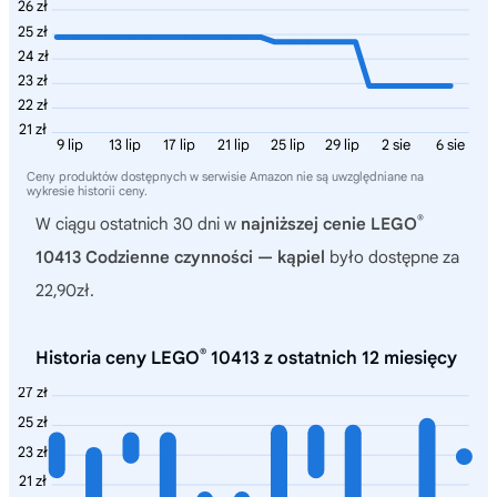
26 zł
25 zł
24 zł
23 zł
22 zł
21 zł
9 lip
13 lip
17 lip
21 lip
25 lip
29 lip
2 sie
6 sie
Ceny produktów dostępnych w serwisie Amazon nie są uwzględniane na
wykresie historii ceny.
®
W ciągu ostatnich 30 dni w
najniższej cenie LEGO
10413 Codzienne czynności — kąpiel
było dostępne za
22,90zł.
®
Historia ceny LEGO
10413 z ostatnich 12 miesięcy
27 zł
25 zł
23 zł
21 zł