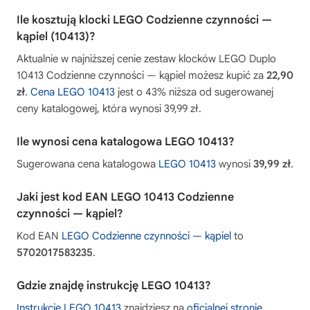
Ile kosztują klocki LEGO Codzienne czynności —
kąpiel (10413)?
Aktualnie w najniższej cenie zestaw klocków LEGO Duplo
10413 Codzienne czynności — kąpiel możesz kupić za
22,90
zł
.
Cena LEGO 10413
jest o 43% niższa od sugerowanej
ceny katalogowej, która wynosi 39,99 zł.
Ile wynosi cena katalogowa LEGO 10413?
Sugerowana cena katalogowa
LEGO 10413
wynosi
39,99 zł
.
Jaki jest kod EAN LEGO 10413 Codzienne
czynności — kąpiel?
Kod EAN
LEGO Codzienne czynności — kąpiel
to
5702017583235
.
Gdzie znajdę instrukcję LEGO 10413?
Instrukcję LEGO 10413
znajdziesz na
oficjalnej stronie