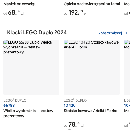
Maniek na wyścigu
Opieka nad zwierzętami na farmie
Moj
68,
192,
89
89
od
zł
od
zł
od
Klocki LEGO Duplo 2024
Zobacz więcej
®
®
LEGO
DUPLO
LEGO
DUPLO
LE
66788
10420
10
Wielka wyobraźnia — zestaw
Stoisko kawowe Arielki i Florka
Mo
prezentowy
78,
99
od
zł
od