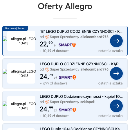
Oferty Allegro
"B" LEGO DUPLO CODZIENNE CZYNNOŚCI - KĄPIEL 10413
od
Super Sprzedawcy
alleloombard975
22,
90
zł
+ 10,49 zł dostawa
ostatnia sztuka
LEGO DUPLO CODZIENNE CZYNNOŚCI - KĄPIEL 10413 [ USZK. OPAKOWANIE ]
od
Super Sprzedawcy
alleloombard976
24,
70
zł
+ 9,99 zł dostawa
ostatnia sztuka
LEGO DUPLO Codzienne czynności - kąpiel 10413
od
Super Sprzedawcy
szklopol1
24,
99
zł
+ 10,49 zł dostawa
ostatnia sztuka
LEGO Duplo 10413 Codzienne CZYNNOŚCI Kąpiel