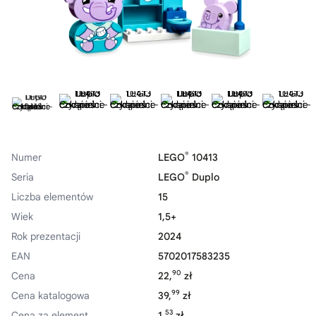
®
Numer
LEGO
10413
®
Seria
LEGO
Duplo
Liczba elementów
15
Wiek
1,5+
Rok prezentacji
2024
EAN
5702017583235
90
Cena
22,
zł
99
Cena katalogowa
39,
zł
53
Cena za element
1,
zł