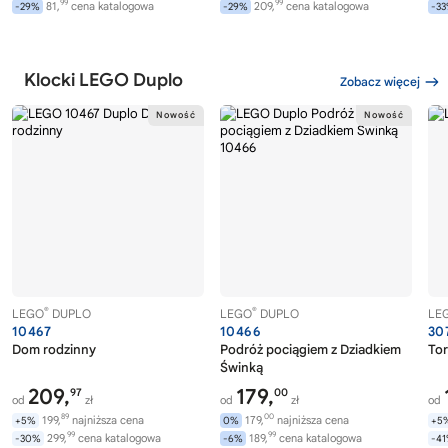
99
99
81,
cena katalogowa
209,
cena katalogowa
-29%
-29%
-3
Klocki LEGO Duplo
Zobacz więcej
®
®
LEGO
DUPLO
LEGO
DUPLO
LE
10467
10466
30
Dom rodzinny
Podróż pociągiem z Dziadkiem
Tor
Świnką
209,
179,
97
00
od
zł
od
zł
od
89
00
199,
najniższa cena
179,
najniższa cena
+5%
0%
+5
99
99
299,
cena katalogowa
189,
cena katalogowa
-30%
-6%
-4