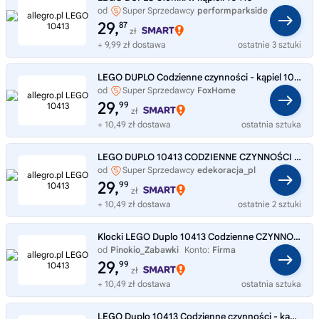
od
Super Sprzedawcy
performparkside
29,
87
zł
+ 9,99 zł dostawa
ostatnie 3 sztuki
LEGO DUPLO Codzienne czynności - kąpiel 10413
od
Super Sprzedawcy
FoxHome
29,
99
zł
+ 10,49 zł dostawa
ostatnia sztuka
LEGO DUPLO 10413 CODZIENNE CZYNNOŚCI - KĄPIEL PŁYWANIE SŁONIKI DO KĄPIELI
od
Super Sprzedawcy
edekoracja_pl
29,
99
zł
+ 10,49 zł dostawa
ostatnie 2 sztuki
Klocki LEGO Duplo 10413 Codzienne CZYNNOŚCI Kąpiel
od
Pinokio_Zabawki
Konto:
Firma
29,
99
zł
+ 10,49 zł dostawa
ostatnia sztuka
LEGO Duplo 10413 Codzienne czynności - kąpiel