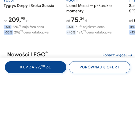
72537
43011
77
Tygrys Derpy i Sroka Sussie
Lionel Messi — piłkarskie
Sa
momenty
SF9
209,
75,
90
24
od
zł
od
zł
od
46
29
220,
najniższa cena
71,
najniższa cena
-5%
+6%
0%
99
99
299,
cena katalogowa
124,
cena katalogowa
-30%
-40%
-4
®
Nowości LEGO
Zobacz więcej
90
KUP ZA 22,
ZŁ
PORÓWNAJ 8 OFERT
®
®
LEGO
WEDNESDAY
LEGO
WEDNESDAY
LE
76788
76787
76