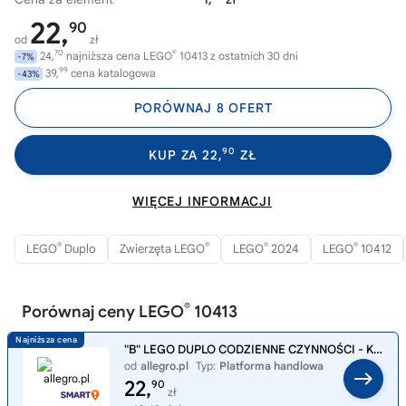
22,
90
od
zł
70
®
24,
najniższa cena LEGO
10413 z ostatnich 30 dni
-7%
99
39,
cena katalogowa
-43%
PORÓWNAJ 8 OFERT
90
KUP ZA 22,
ZŁ
WIĘCEJ INFORMACJI
®
®
®
®
LEGO
Duplo
Zwierzęta LEGO
LEGO
2024
LEGO
10412
®
Porównaj ceny LEGO
10413
"B" LEGO DUPLO CODZIENNE CZYNNOŚCI - KĄPIEL 10413
od
allegro.pl
Typ:
Platforma handlowa
22,
90
zł