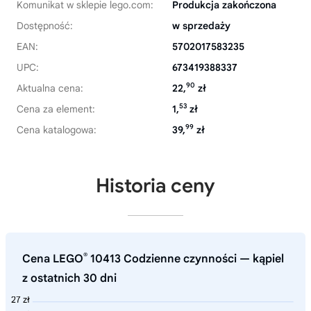
Komunikat w sklepie lego.com:
Produkcja zakończona
Dostępność:
w sprzedaży
EAN:
5702017583235
UPC:
673419388337
90
Aktualna cena:
22,
zł
53
Cena za element:
1,
zł
99
Cena katalogowa:
39,
zł
Historia ceny
®
Cena LEGO
10413 Codzienne czynności — kąpiel
z ostatnich 30 dni
27 zł