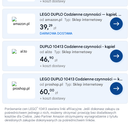
+ koszt dostawy
LEGO DUPLO Codzienne czynności — kąpiel, Zabawki Edukacyjne dla Malucha Aktywizujące Wczesny Rozwój, Nauka Korzystania z
od
amazon.pl
Typ:
Sklep internetowy
39,
29
zł
DARMOWA DOSTAWA
DUPLO 10413 Codzienne czynności - kąpiel
od
al.to
Typ:
Sklep internetowy
46,
90
zł
+ koszt dostawy
LEGO DUPLO 10413 Codzienne czynności — kąpiel
od
proshop.pl
Typ:
Sklep internetowy
60,
00
zł
+ koszt dostawy
®
Porównanie cen LEGO
10413 zawiera linki afiliacyjne. Jeśli dokonasz zakupu za
pośrednictwem jednego z nich, możemy otrzymać prowizję bez dodatkowych
kosztów dla Ciebie. Jako Partner Amazon otrzymujemy wynagrodzenie z tytułu
określonych zakupów dokonywanych za pośrednictwem linków.