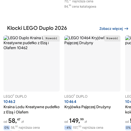
97
70,
najniższa cena
99
84,
cena katalogowa
Klocki LEGO Duplo 2026
Zobacz więcej
®
®
LEGO
DUPLO
LEGO
DUPLO
LE
10462
10464
10
Kraina Lodu Kreatywne pudełko
Kryjówka Pajęczej Drużyny
Kr
z Elzą i Olafem
ko
58,
149,
47
99
od
zł
od
zł
od
50
00
58,
najniższa cena
157,
najniższa cena
0%
-4%
0%