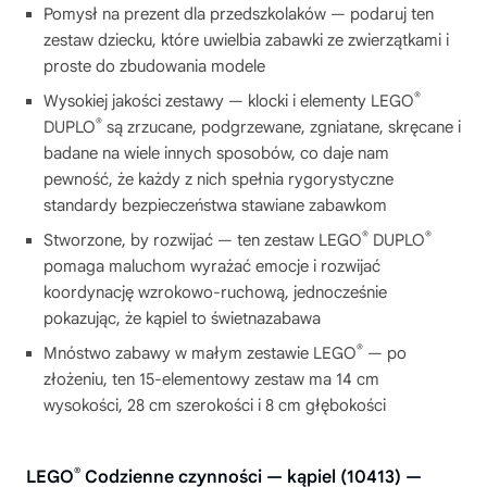
Pomysł na prezent dla przedszkolaków — podaruj ten
zestaw dziecku, które uwielbia zabawki ze zwierzątkami i
proste do zbudowania modele
®
Wysokiej jakości zestawy — klocki i elementy LEGO
®
DUPLO
są zrzucane, podgrzewane, zgniatane, skręcane i
badane na wiele innych sposobów, co daje nam
pewność, że każdy z nich spełnia rygorystyczne
standardy bezpieczeństwa stawiane zabawkom
®
®
Stworzone, by rozwijać — ten zestaw LEGO
DUPLO
pomaga maluchom wyrażać emocje i rozwijać
koordynację wzrokowo-ruchową, jednocześnie
pokazując, że kąpiel to świetnazabawa
®
Mnóstwo zabawy w małym zestawie LEGO
— po
złożeniu, ten 15-elementowy zestaw ma 14 cm
wysokości, 28 cm szerokości i 8 cm głębokości
®
LEGO
Codzienne czynności — kąpiel (10413) —