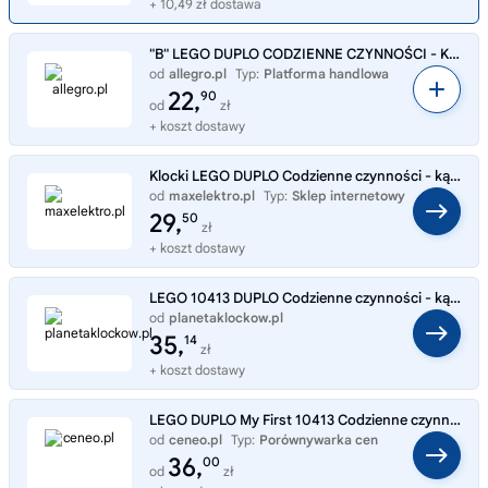
+ 10,49 zł dostawa
"B" LEGO DUPLO CODZIENNE CZYNNOŚCI - KĄPIEL 10413
od
allegro.pl
Typ:
Platforma handlowa
22,
90
od
zł
+ koszt dostawy
Klocki LEGO DUPLO Codzienne czynności - kąpiel 10413
od
maxelektro.pl
Typ:
Sklep internetowy
29,
50
zł
+ koszt dostawy
LEGO 10413 DUPLO Codzienne czynności - kąpiel
od
planetaklockow.pl
Typ:
Sklep internetowy
35,
14
zł
+ koszt dostawy
LEGO DUPLO My First 10413 Codzienne czynności — kąpiel
od
ceneo.pl
Typ:
Porównywarka cen
36,
00
od
zł