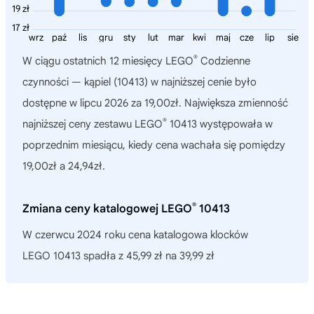
19 zł
17 zł
wrz
paź
lis
gru
sty
lut
mar
kwi
maj
cze
lip
sie
®
W ciągu ostatnich 12 miesięcy
LEGO
Codzienne
czynności — kąpiel (10413)
w najniższej cenie było
dostępne w lipcu 2026 za 19,00zł. Największa zmienność
®
najniższej ceny zestawu LEGO
10413 występowała w
poprzednim miesiącu, kiedy cena wachała się pomiędzy
19,00zł a 24,94zł.
®
Zmiana ceny katalogowej LEGO
10413
W czerwcu 2024 roku cena katalogowa klocków
LEGO 10413 spadła z 45,99 zł na 39,99 zł