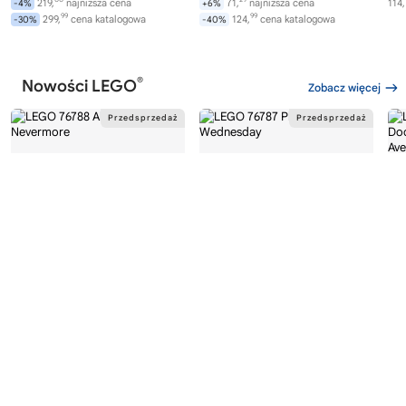
00
29
219,
najniższa cena
71,
najniższa cena
114,
-4%
+6%
99
99
299,
cena katalogowa
124,
cena katalogowa
-30%
-40%
®
Nowości LEGO
Zobacz więcej
®
®
LEGO
WEDNESDAY
LEGO
WEDNESDAY
LE
76788
76787
76
Akademia Nevermore
Plecak Wednesday
Av
Wi
282,
169,
00
99
od
zł
od
zł
od
99
99
299,
najniższa cena
169,
najniższa cena
-6%
0%
0%