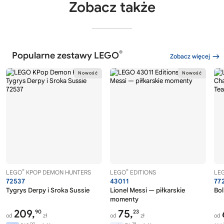
Zobacz także
®
Popularne zestawy LEGO
Zobacz więcej
®
®
LEGO
KPOP DEMON HUNTERS
LEGO
EDITIONS
LE
72537
43011
77
Tygrys Derpy i Sroka Sussie
Lionel Messi — piłkarskie
Bol
momenty
209,
75,
90
23
od
zł
od
zł
od