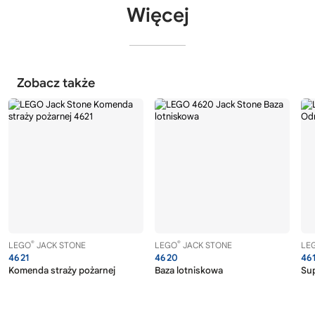
Więcej
Zobacz także
®
®
LEGO
JACK STONE
LEGO
JACK STONE
LE
4621
4620
46
Komenda straży pożarnej
Baza lotniskowa
Su