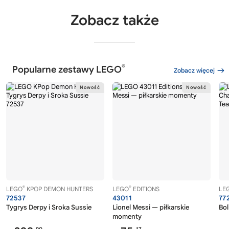
Zobacz także
®
Popularne zestawy LEGO
Zobacz więcej
®
®
LEGO
KPOP DEMON HUNTERS
LEGO
EDITIONS
LE
72537
43011
77
Tygrys Derpy i Sroka Sussie
Lionel Messi — piłkarskie
Bol
momenty