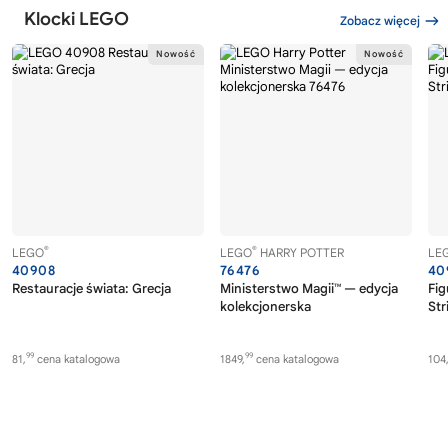
Klocki LEGO
Zobacz więcej
®
®
LEGO
LEGO
HARRY POTTER
LE
40908
76476
40
Restauracje świata: Grecja
Ministerstwo Magii™ — edycja
Fig
kolekcjonerska
Str
99
99
81,
cena katalogowa
1849,
cena katalogowa
104