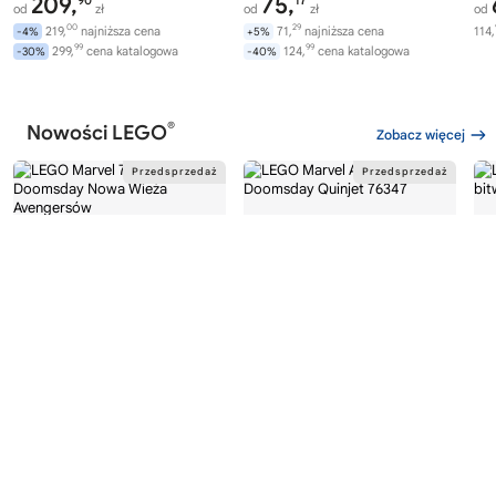
209,
75,
90
17
od
zł
od
zł
od
00
29
219,
najniższa cena
71,
najniższa cena
114,
-4%
+5%
99
99
299,
cena katalogowa
124,
cena katalogowa
-30%
-40%
®
Nowości LEGO
Zobacz więcej
®
®
LEGO
MARVEL
LEGO
MARVEL
LE
76352
76347
76
Avengers: Doomsday Nowa
Avengers: Doomsday Quinjet
Epi
Wieża Avengersów
Do
446,
249,
00
99
od
zł
od
zł
od