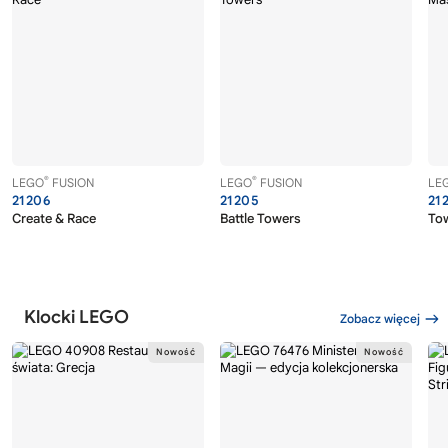
®
®
LEGO
FUSION
LEGO
FUSION
LE
21206
21205
21
Create & Race
Battle Towers
To
Klocki LEGO
Zobacz więcej