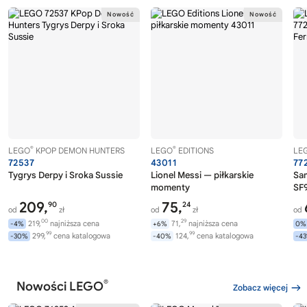
®
®
LEGO
KPOP DEMON HUNTERS
LEGO
EDITIONS
LE
72537
43011
77
Tygrys Derpy i Sroka Sussie
Lionel Messi — piłkarskie
Sa
momenty
SF9
209,
75,
90
24
od
zł
od
zł
od
00
29
219,
najniższa cena
71,
najniższa cena
-4%
+6%
0%
99
99
299,
cena katalogowa
124,
cena katalogowa
-30%
-40%
-4
®
Nowości LEGO
Zobacz więcej