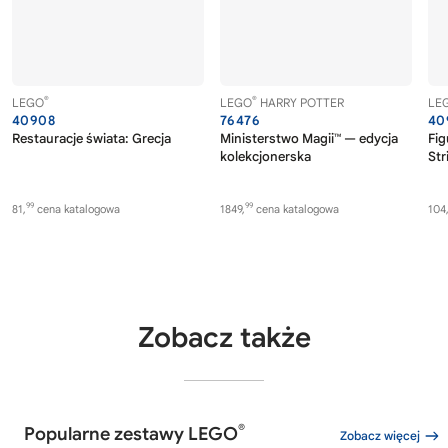
®
®
LEGO
LEGO
HARRY POTTER
LE
40908
76476
40
Restauracje świata: Grecja
Ministerstwo Magii™ — edycja
Fig
kolekcjonerska
Str
99
99
81,
cena katalogowa
1849,
cena katalogowa
104
Zobacz także
®
Popularne zestawy LEGO
Zobacz więcej