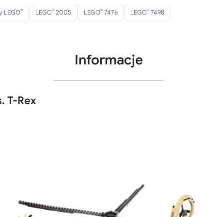
®
®
®
®
ry LEGO
LEGO
2005
LEGO
7476
LEGO
7498
Informacje
. T-Rex