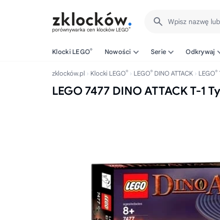
Wpisz nazwę lu
®
porównywarka cen klocków LEGO
®
Klocki LEGO
Nowości
Serie
Odkrywaj
®
®
®
zklocków.pl
Klocki LEGO
LEGO
DINO ATTACK
LEGO
LEGO 7477 DINO ATTACK T-1 Ty