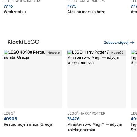
LEGO
AQUA RAIDERS
LEGO
AQUA RAIDERS
LE
7776
7775
77
Wrak statku
Atak na morską bazę
Ata
Klocki LEGO
Zobacz więcej
®
®
LEGO
LEGO
HARRY POTTER
LE
40908
76476
40
Restauracje świata: Grecja
Ministerstwo Magii™ — edycja
Fig
kolekcjonerska
Str