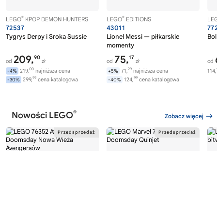
®
®
LEGO
KPOP DEMON HUNTERS
LEGO
EDITIONS
LE
72537
43011
77
Tygrys Derpy i Sroka Sussie
Lionel Messi — piłkarskie
Bol
momenty
209,
75,
90
17
od
zł
od
zł
od
00
29
219,
najniższa cena
71,
najniższa cena
114,
-4%
+5%
99
99
299,
cena katalogowa
124,
cena katalogowa
-30%
-40%
®
Nowości LEGO
Zobacz więcej