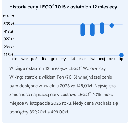
®
Historia ceny LEGO
7015 z ostatnich 12 miesięcy
600 zł
509 zł
418 zł
327 zł
236 zł
145 zł
sie
wrz
paź
lis
gru
sty
lut
mar
kwi
maj
cze
lip
®
W ciągu ostatnich 12 miesięcy
LEGO
Wojowniczy
Wiking: starcie z wilkiem Fen (7015)
w najniższej cenie
było dostępne w kwietniu 2026 za 148,01zł. Największa
®
zmienność najniższej ceny zestawu LEGO
7015 miała
miejsce w listopadzie 2026 roku, kiedy cena wachała się
pomiędzy 399,20zł a 499,00zł.