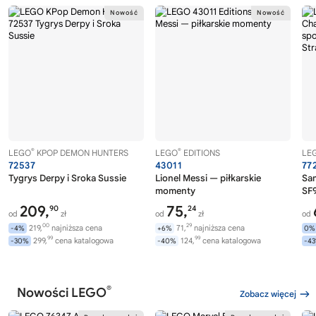
®
®
LEGO
KPOP DEMON HUNTERS
LEGO
EDITIONS
LE
72537
43011
77
Tygrys Derpy i Sroka Sussie
Lionel Messi — piłkarskie
Sa
momenty
SF9
209,
75,
90
24
od
zł
od
zł
od
00
29
219,
najniższa cena
71,
najniższa cena
-4%
+6%
0%
99
99
299,
cena katalogowa
124,
cena katalogowa
-30%
-40%
-4
®
Nowości LEGO
Zobacz więcej