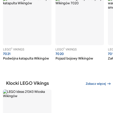
®
®
LEGO
VIKINGS
LEGO
VIKINGS
LE
7021
7020
70
Podwójna katapulta Wikingów
Pojazd bojowy Wikingów
Zał
Klocki LEGO Vikings
Zobacz więcej