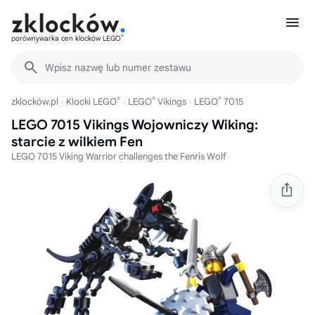
®
porównywarka cen klocków LEGO
Wpisz nazwę lub numer zestawu
®
®
®
zklocków.pl
Klocki LEGO
LEGO
Vikings
LEGO
7015
LEGO 7015 Vikings Wojowniczy Wiking:
starcie z wilkiem Fen
LEGO 7015 Viking Warrior challenges the Fenris Wolf