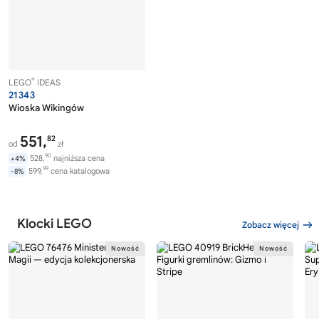
®
LEGO
IDEAS
21343
Wioska Wikingów
551,
82
od
zł
90
528,
najniższa cena
+4%
99
599,
cena katalogowa
-8%
Klocki LEGO
Zobacz więcej