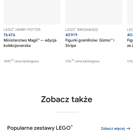
®
®
LEGO
HARRY POTTER
LEGO
BRICKHEADZ
LE
76476
40919
40
Ministerstwo Magii™ — edycja
Figurki gremlinów: Gizmo™ i
Fig
kolekcjonerska
Stripe
ze 
99
99
1849,
cena katalogowa
104,
cena katalogowa
104
Zobacz także
®
Popularne zestawy LEGO
Zobacz więcej