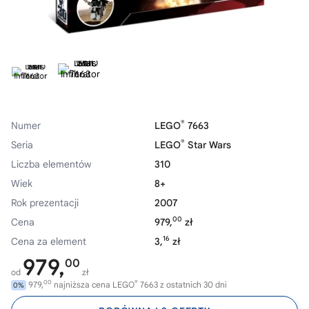
®
Numer
LEGO
7663
®
Seria
LEGO
Star Wars
Liczba elementów
310
Wiek
8+
Rok prezentacji
2007
00
Cena
979,
zł
16
Cena za element
3,
zł
979,
00
od
zł
00
®
979,
najniższa cena LEGO
7663 z ostatnich 30 dni
0%