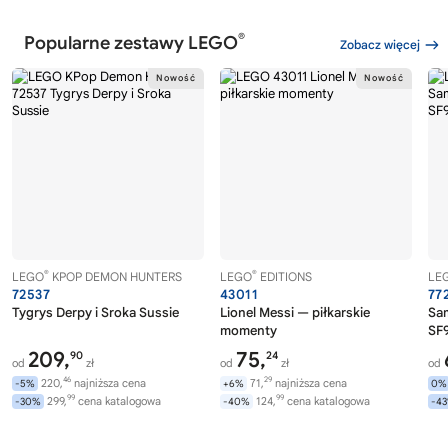
®
Popularne zestawy LEGO
Zobacz więcej
®
®
LEGO
KPOP DEMON HUNTERS
LEGO
EDITIONS
LE
72537
43011
77
Tygrys Derpy i Sroka Sussie
Lionel Messi — piłkarskie
Sa
momenty
SF9
209,
75,
90
24
od
zł
od
zł
od
46
29
220,
najniższa cena
71,
najniższa cena
-5%
+6%
0%
99
99
299,
cena katalogowa
124,
cena katalogowa
-30%
-40%
-4