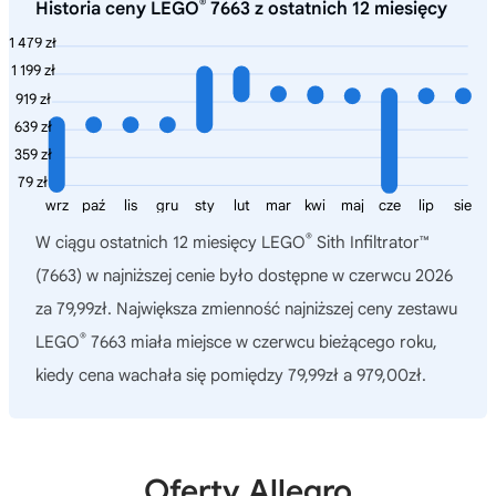
®
Historia ceny LEGO
7663 z ostatnich 12 miesięcy
1 479 zł
1 199 zł
919 zł
639 zł
359 zł
79 zł
wrz
paź
lis
gru
sty
lut
mar
kwi
maj
cze
lip
sie
®
W ciągu ostatnich 12 miesięcy
LEGO
Sith Infiltrator™
(7663)
w najniższej cenie było dostępne w czerwcu 2026
za 79,99zł. Największa zmienność najniższej ceny zestawu
®
LEGO
7663 miała miejsce w czerwcu bieżącego roku,
kiedy cena wachała się pomiędzy 79,99zł a 979,00zł.
Oferty Allegro