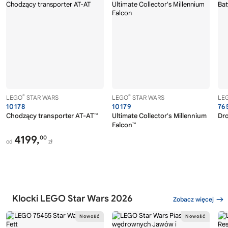
®
®
LEGO
STAR WARS
LEGO
STAR WARS
LE
10178
10179
76
Chodzący transporter AT-AT™
Ultimate Collector's Millennium
Dro
Falcon™
4199,
00
od
zł
Klocki LEGO Star Wars 2026
Zobacz więcej