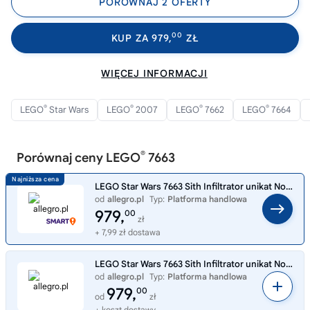
PORÓWNAJ 2 OFERTY
00
KUP ZA 979,
ZŁ
WIĘCEJ INFORMACJI
®
®
®
®
LEGO
Star Wars
LEGO
2007
LEGO
7662
LEGO
7664
®
Porównaj ceny LEGO
7663
LEGO Star Wars 7663 Sith Infiltrator unikat Nowy
od
allegro.pl
Typ:
Platforma handlowa
979,
00
zł
+ 7,99 zł dostawa
LEGO Star Wars 7663 Sith Infiltrator unikat Nowy
od
allegro.pl
Typ:
Platforma handlowa
979,
00
od
zł
+ koszt dostawy