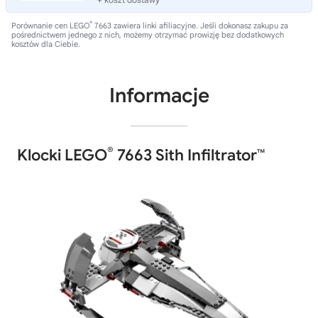
®
Porównanie cen LEGO
7663 zawiera linki afiliacyjne. Jeśli dokonasz zakupu za
pośrednictwem jednego z nich, możemy otrzymać prowizję bez dodatkowych
kosztów dla Ciebie.
Informacje
®
Klocki LEGO
7663 Sith Infiltrator™