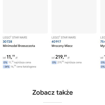
®
®
LEGO
STAR WARS
LEGO
STAR WARS
LE
30728
40917
75
Minimodel Brzeszczota
Mroczny Miecz
Myś
11,
219,
19
89
od
zł
od
zł
od
19
90
11,
najniższa cena
219,
najniższa cena
0%
0%
0%
99
16,
cena katalogowa
-34%
0%
Zobacz także