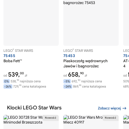
®
®
LEGO
STAR WARS
LEGO
STAR WARS
LE
75455
75453
75
Boba Fett™
Piaskoczołg wędrownych
AT-
Jawów i bagnorożec
4
539,
658,
00
90
od
zł
od
zł
od
99
90
538,
najniższa cena
692,
najniższa cena
509
0%
-5%
99
99
729,
cena katalogowa
869,
cena katalogowa
689,
-26%
-24%
Klocki LEGO Star Wars
Zobacz więcej