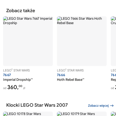
Zobacz także
®
®
LEGO
STAR WARS
LEGO
STAR WARS
LE
7667
7666
76
Imperial Dropship™
Hoth Rebel Base™
Rep
360,
00
od
zł
od
Klocki LEGO Star Wars 2007
Zobacz więcej