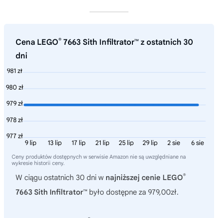
®
Cena LEGO
7663 Sith Infiltrator™ z ostatnich 30
dni
981 zł
980 zł
979 zł
978 zł
977 zł
9 lip
13 lip
17 lip
21 lip
25 lip
29 lip
2 sie
6 sie
Ceny produktów dostępnych w serwisie Amazon nie są uwzględniane na
wykresie historii ceny.
®
W ciągu ostatnich 30 dni w
najniższej cenie LEGO
7663 Sith Infiltrator™
było dostępne za 979,00zł.