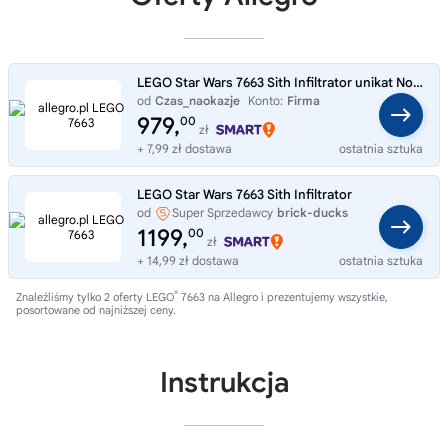
LEGO Star Wars 7663 Sith Infiltrator unikat Nowy
od
Czas_naokazje
Konto:
Firma
979,
00
zł
+ 7,99 zł dostawa
ostatnia sztuka
LEGO Star Wars 7663 Sith Infiltrator
od
Super Sprzedawcy
brick-ducks
1199,
00
zł
+ 14,99 zł dostawa
ostatnia sztuka
®
Znaleźliśmy tylko 2 oferty LEGO
7663 na Allegro i prezentujemy wszystkie,
posortowane od najniższej ceny.
Instrukcja