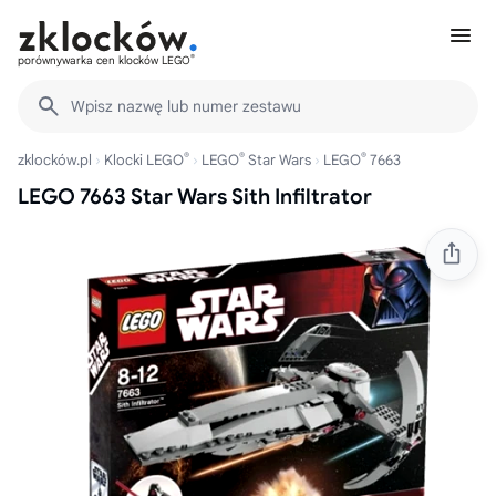
®
porównywarka cen klocków LEGO
Wpisz nazwę lub numer zestawu
®
®
®
zklocków.pl
Klocki LEGO
LEGO
Star Wars
LEGO
7663
LEGO 7663 Star Wars Sith Infiltrator