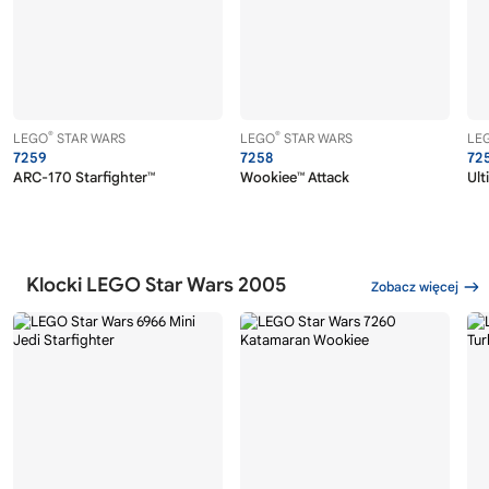
®
®
LEGO
STAR WARS
LEGO
STAR WARS
LE
7259
7258
72
ARC-170 Starfighter™
Wookiee™ Attack
Ult
Klocki LEGO Star Wars 2005
Zobacz więcej