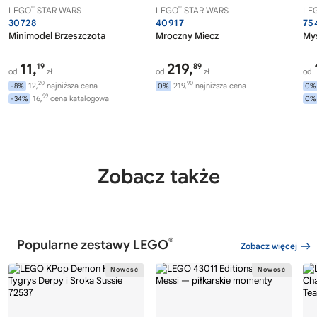
®
®
LEGO
STAR WARS
LEGO
STAR WARS
LE
30728
40917
75
Minimodel Brzeszczota
Mroczny Miecz
Myś
11,
219,
19
89
od
zł
od
zł
od
20
90
12,
najniższa cena
219,
najniższa cena
-8%
0%
0%
99
16,
cena katalogowa
-34%
0%
Zobacz także
®
Popularne zestawy LEGO
Zobacz więcej