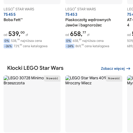
®
®
LEGO
STAR WARS
LEGO
STAR WARS
LE
75455
75453
75
Boba Fett™
Piaskoczołg wędrownych
AT-
Jawów i bagnorożec
4
539,
658,
00
77
od
zł
od
zł
od
99
89
538,
najniższa cena
658,
najniższa cena
509
0%
0%
99
99
729,
cena katalogowa
869,
cena katalogowa
689,
-26%
-24%
Klocki LEGO Star Wars
Zobacz więcej