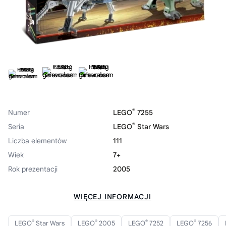
®
Numer
LEGO
7255
®
Seria
LEGO
Star Wars
Liczba elementów
111
Wiek
7+
Rok prezentacji
2005
WIĘCEJ INFORMACJI
®
®
®
®
LEGO
Star Wars
LEGO
2005
LEGO
7252
LEGO
7256