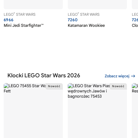
®
®
LEGO
STAR WARS
LEGO
STAR WARS
LE
6966
7260
72
Mini Jedi Starfighter™
Katamaran Wookiee
Clo
Klocki LEGO Star Wars 2026
Zobacz więcej