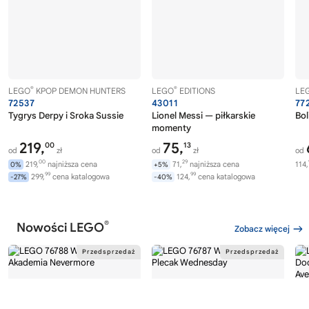
®
®
LEGO
KPOP DEMON HUNTERS
LEGO
EDITIONS
LE
72537
43011
77
Tygrys Derpy i Sroka Sussie
Lionel Messi — piłkarskie
Bol
momenty
219,
75,
00
13
od
zł
od
zł
od
00
29
219,
najniższa cena
71,
najniższa cena
114,
0%
+5%
99
99
299,
cena katalogowa
124,
cena katalogowa
-27%
-40%
®
Nowości LEGO
Zobacz więcej