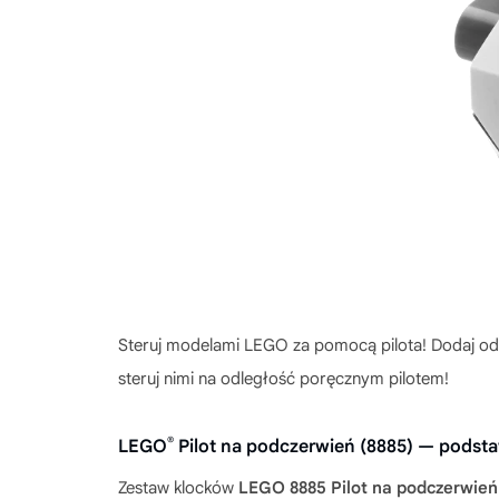
Steruj modelami LEGO za pomocą pilota! Dodaj odbi
steruj nimi na odległość poręcznym pilotem!
®
LEGO
Pilot na podczerwień (8885) — podst
Zestaw klocków
LEGO 8885 Pilot na podczerwień