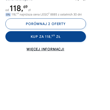
118,
69
od
zł
69
®
118,
najniższa cena LEGO
8885 z ostatnich 30 dni
0%
PORÓWNAJ 2 OFERTY
69
KUP ZA 118,
ZŁ
WIĘCEJ INFORMACJI