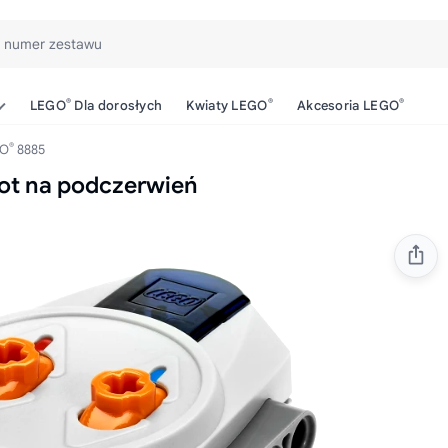
b numer zestawu
®
®
®
LEGO
Dla dorosłych
Kwiaty LEGO
Akcesoria LEGO
®
GO
8885
ot na podczerwień