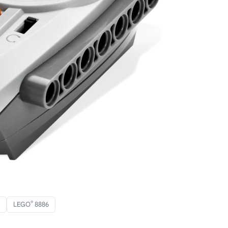
®
LEGO
8886