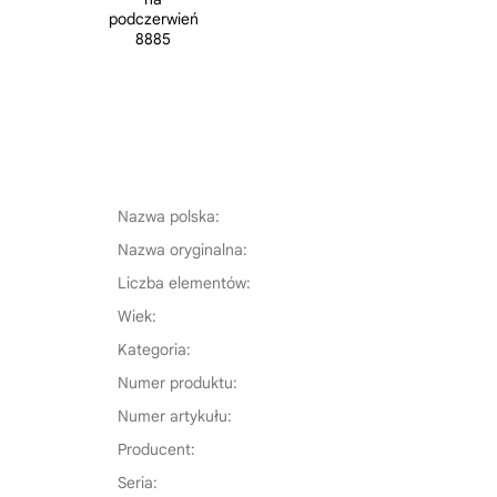
Nazwa polska:
Nazwa oryginalna:
Liczba elementów:
Wiek:
Kategoria:
Numer produktu:
Numer artykułu:
Producent:
Seria: