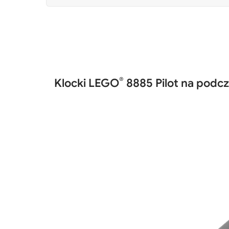
®
Klocki LEGO
8885 Pilot na podc