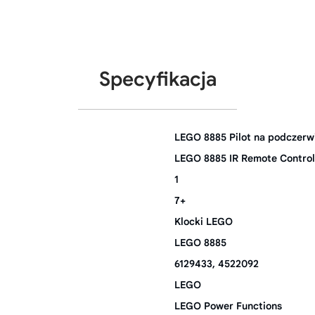
Specyfikacja
LEGO 8885 Pilot na podczerw
LEGO 8885 IR Remote Control
1
7+
Klocki LEGO
LEGO 8885
6129433, 4522092
LEGO
LEGO Power Functions