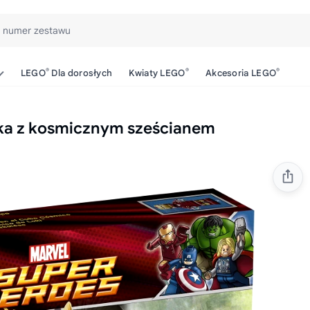
b numer zestawu
®
®
®
LEGO
Dla dorosłych
Kwiaty LEGO
Akcesoria LEGO
zka z kosmicznym sześcianem