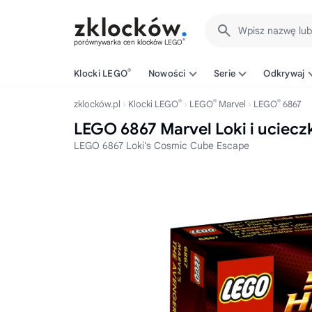
Wpisz nazwę lu
®
porównywarka cen klocków LEGO
®
Klocki LEGO
Nowości
Serie
Odkrywaj
®
®
®
zklocków.pl
Klocki LEGO
LEGO
Marvel
LEGO
6867
LEGO 6867 Marvel Loki i uciec
LEGO 6867 Loki's Cosmic Cube Escape