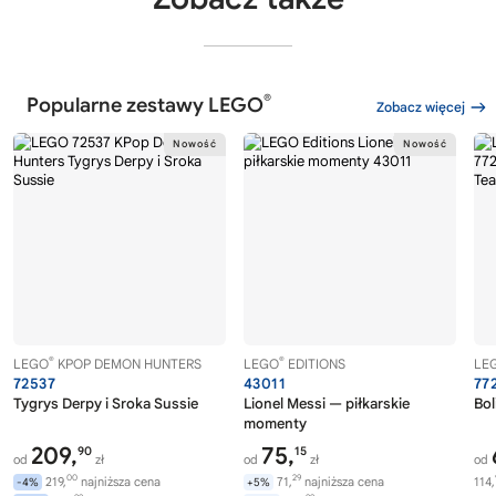
®
Popularne zestawy LEGO
Zobacz więcej
®
®
LEGO
KPOP DEMON HUNTERS
LEGO
EDITIONS
LE
72537
43011
77
Tygrys Derpy i Sroka Sussie
Lionel Messi — piłkarskie
Bol
momenty
209,
75,
90
15
od
zł
od
zł
od
00
29
219,
najniższa cena
71,
najniższa cena
114,
-4%
+5%