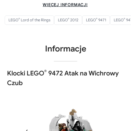
WIĘCEJ INFORMACJI
®
®
®
®
LEGO
Lord of the Rings
LEGO
2012
LEGO
9471
LEGO
94
Informacje
®
Klocki LEGO
9472 Atak na Wichrowy
Czub