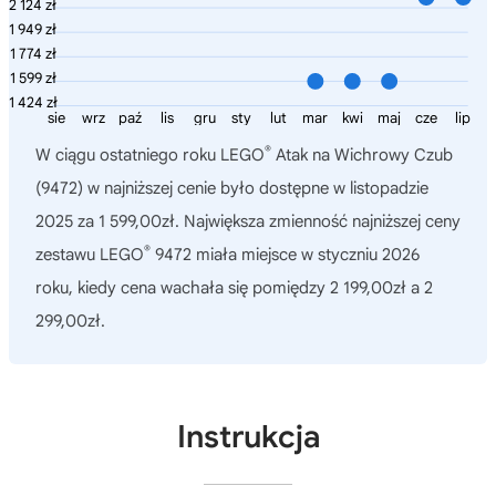
2 124 zł
1 949 zł
1 774 zł
1 599 zł
1 424 zł
sie
wrz
paź
lis
gru
sty
lut
mar
kwi
maj
cze
lip
®
W ciągu ostatniego roku
LEGO
Atak na Wichrowy Czub
(9472)
w najniższej cenie było dostępne w listopadzie
2025 za 1 599,00zł. Największa zmienność najniższej ceny
®
zestawu LEGO
9472 miała miejsce w styczniu 2026
roku, kiedy cena wachała się pomiędzy 2 199,00zł a 2
299,00zł.
Instrukcja