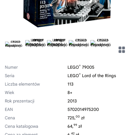
®
Numer
LEGO
79005
®
Seria
LEGO
Lord of the Rings
Liczba elementów
113
Wiek
8+
Rok prezentacji
2013
EAN
5702014975200
00
Cena
725,
zł
99
Cena katalogowa
64,
zł
42
Cena za element
6,
zł