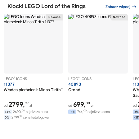
Klocki LEGO Lord of the Rings
Zobacz więcej
®
®
LEGO
ICONS
LEGO
ICONS
LE
11377
40893
11
Władca pierścieni: Minas Tirith™
Grond
Wła
Sa
2799,
699,
99
00
od
zł
od
zł
od
00
00
2690,
najniższa cena
744,
najniższa cena
+4%
-6%
0%
99
2799,
cena katalogowa
0%
-3