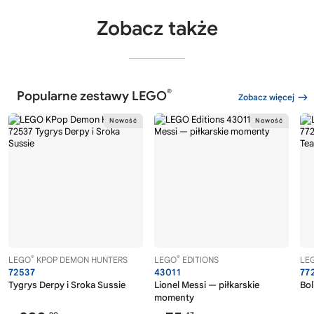
Zobacz także
®
Popularne zestawy LEGO
Zobacz więcej
®
®
LEGO
KPOP DEMON HUNTERS
LEGO
EDITIONS
LE
72537
43011
77
Tygrys Derpy i Sroka Sussie
Lionel Messi — piłkarskie
Bol
momenty