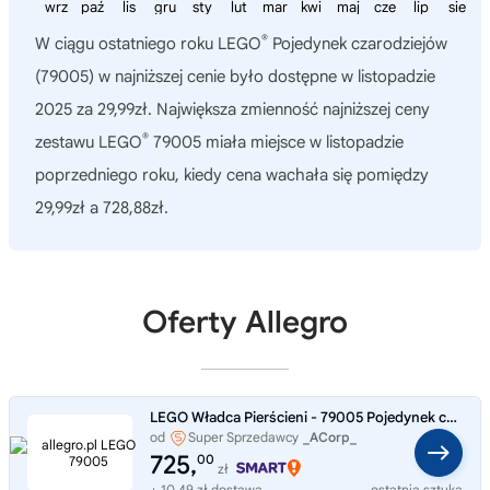
wrz
paź
lis
gru
sty
lut
mar
kwi
maj
cze
lip
sie
®
W ciągu ostatniego roku
LEGO
Pojedynek czarodziejów
(79005)
w najniższej cenie było dostępne w listopadzie
2025 za 29,99zł. Największa zmienność najniższej ceny
®
zestawu LEGO
79005 miała miejsce w listopadzie
poprzedniego roku, kiedy cena wachała się pomiędzy
29,99zł a 728,88zł.
Oferty Allegro
LEGO Władca Pierścieni - 79005 Pojedynek czarodziejów - Nowe
od
Super Sprzedawcy
_ACorp_
725,
00
zł
+ 10,49 zł dostawa
ostatnia sztuka