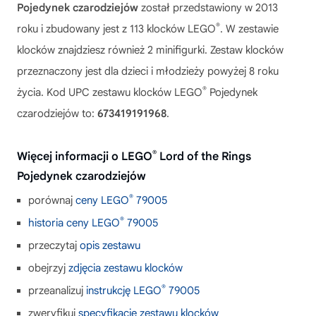
Pojedynek czarodziejów
został przedstawiony w 2013
®
roku i zbudowany jest z 113 klocków LEGO
. W zestawie
klocków znajdziesz również 2 minifigurki. Zestaw klocków
przeznaczony jest dla dzieci i młodzieży powyżej 8 roku
®
życia. Kod UPC zestawu klocków LEGO
Pojedynek
czarodziejów to:
673419191968
.
®
Więcej informacji o LEGO
Lord of the Rings
Pojedynek czarodziejów
®
porównaj
ceny LEGO
79005
®
historia ceny LEGO
79005
przeczytaj
opis zestawu
obejrzyj
zdjęcia zestawu klocków
®
przeanalizuj
instrukcję LEGO
79005
zweryfikuj
specyfikację zestawu klocków