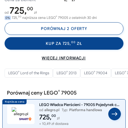
725,
00
od
zł
00
®
725,
najniższa cena LEGO
79005 z ostatnich 30 dni
0%
PORÓWNAJ 2 OFERTY
00
KUP ZA 725,
ZŁ
WIĘCEJ INFORMACJI
®
®
®
®
LEGO
Lord of the Rings
LEGO
2013
LEGO
79004
LEGO
®
Porównaj ceny LEGO
79005
LEGO Władca Pierścieni - 79005 Pojedynek czarodziejów - Nowe
od
allegro.pl
Typ:
Platforma handlowa
725,
00
zł
+ 10,49 zł dostawa