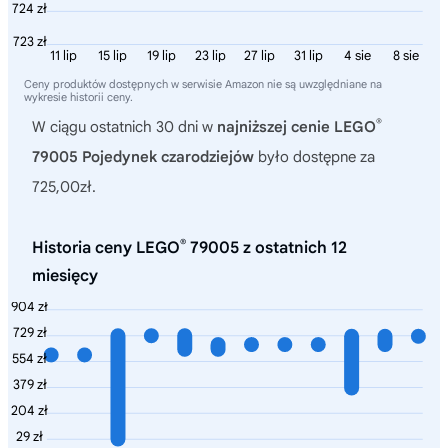
724 zł
723 zł
11 lip
15 lip
19 lip
23 lip
27 lip
31 lip
4 sie
8 sie
Ceny produktów dostępnych w serwisie Amazon nie są uwzględniane na
wykresie historii ceny.
®
W ciągu ostatnich 30 dni w
najniższej cenie LEGO
79005 Pojedynek czarodziejów
było dostępne za
725,00zł.
®
Historia ceny LEGO
79005 z ostatnich 12
miesięcy
904 zł
729 zł
554 zł
379 zł
204 zł
29 zł