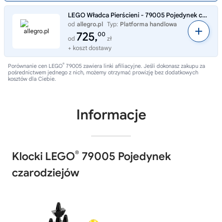
LEGO Władca Pierścieni - 79005 Pojedynek czarodziejów - Nowe
od
allegro.pl
Typ:
Platforma handlowa
725,
00
od
zł
+ koszt dostawy
®
Porównanie cen LEGO
79005 zawiera linki afiliacyjne. Jeśli dokonasz zakupu za
pośrednictwem jednego z nich, możemy otrzymać prowizję bez dodatkowych
kosztów dla Ciebie.
Informacje
®
Klocki LEGO
79005 Pojedynek
czarodziejów