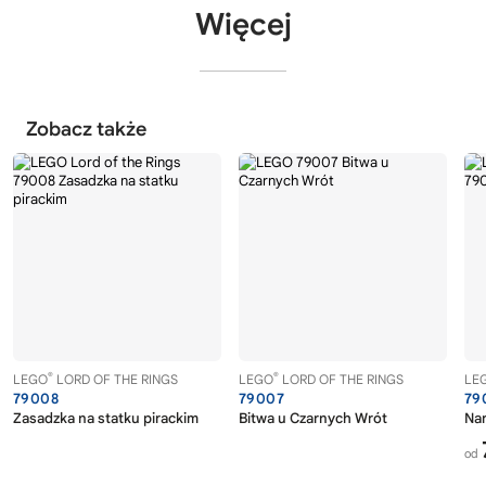
Więcej
Zobacz także
®
®
LEGO
LORD OF THE RINGS
LEGO
LORD OF THE RINGS
LE
79008
79007
79
Zasadzka na statku pirackim
Bitwa u Czarnych Wrót
Nar
od