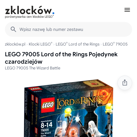
®
porównywarka cen klocków LEGO
Wpisz nazwę lub numer zestawu
®
®
®
zklocków.pl
Klocki LEGO
LEGO
Lord of the Rings
LEGO
79005
LEGO 79005 Lord of the Rings Pojedynek
czarodziejów
LEGO 79005 The Wizard Battle