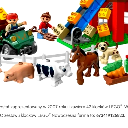
®
ostał zaprezentowany w 2007 roku i zawiera 42 klocków LEGO
. W
®
UPC zestawu klocków LEGO
Nowoczesna farma to:
673419126823
.