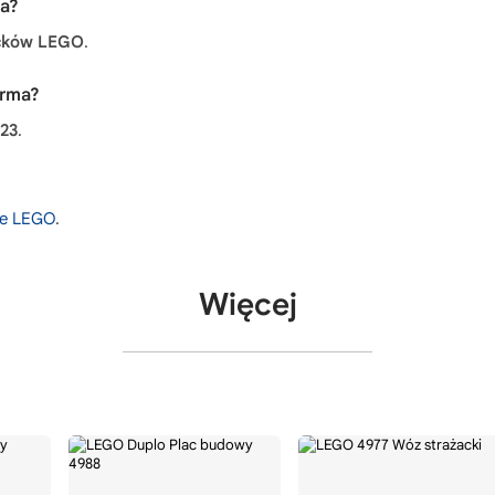
a?
ocków LEGO
.
arma?
23
.
nie LEGO
.
Więcej