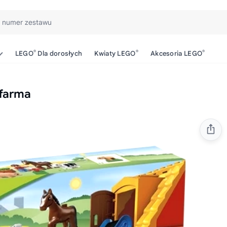
b numer zestawu
®
®
®
LEGO
Dla dorosłych
Kwiaty LEGO
Akcesoria LEGO
farma