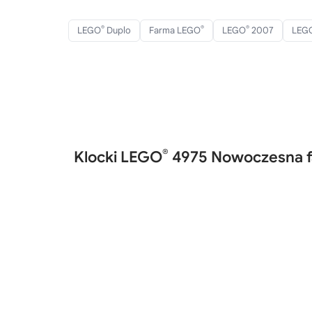
®
®
®
LEGO
Duplo
Farma LEGO
LEGO
2007
LEG
®
Klocki LEGO
4975 Nowoczesna 