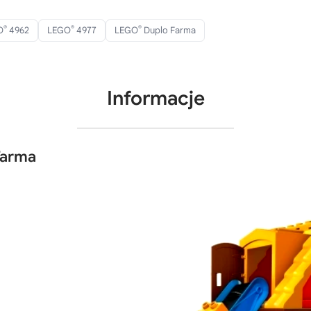
®
®
®
O
4962
LEGO
4977
LEGO
Duplo Farma
Informacje
farma