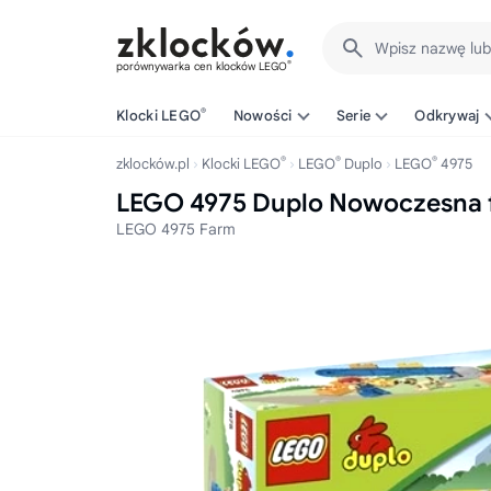
Wpisz nazwę lu
®
porównywarka cen klocków LEGO
®
Klocki LEGO
Nowości
Serie
Odkrywaj
®
®
®
zklocków.pl
Klocki LEGO
LEGO
Duplo
LEGO
4975
LEGO 4975 Duplo Nowoczesna 
LEGO 4975 Farm