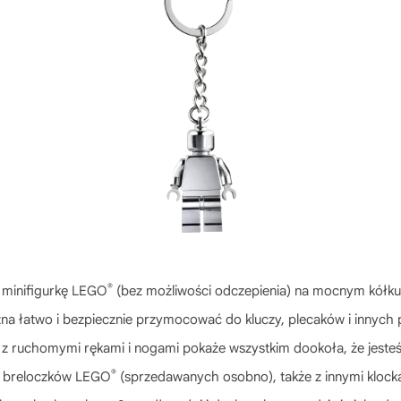
®
ą minifigurkę LEGO
(bez możliwości odczepienia) na mocnym kółku 
a łatwo i bezpiecznie przymocować do kluczy, plecaków i innych
 z ruchomymi rękami i nogami pokaże wszystkim dookoła, że jeste
®
le breloczków LEGO
(sprzedawanych osobno), także z innymi klockam