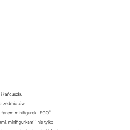
i łańcuszku
 przedmiotów
®
ś fanem minifigurek LEGO
i, minifigurkami i nie tylko