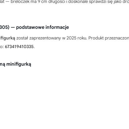
 lat — breloczek ma 9 cm długości i doskonale sprawdzi się jako d
54305) — podstawowe informacje
figurką
został zaprezentowany w 2025 roku. Produkt przeznaczony 
to:
673419410335
.
ną minifigurką