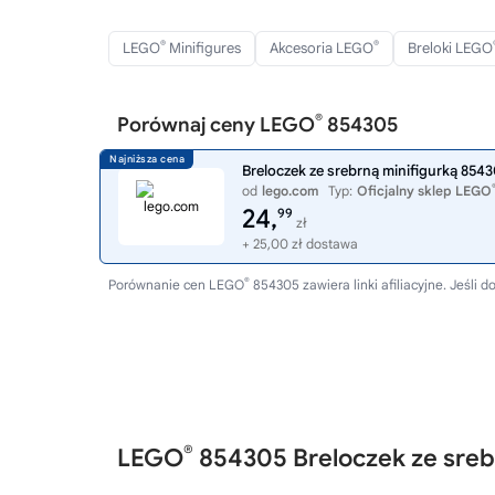
®
®
LEGO
Minifigures
Akcesoria LEGO
Breloki LEGO
®
Porównaj ceny LEGO
854305
Breloczek ze srebrną minifigurką 854
od
lego.com
Typ:
Oficjalny sklep LEGO
24,
99
zł
+ 25,00 zł dostawa
®
Porównanie cen LEGO
854305 zawiera linki afiliacyjne. Jeśl
®
LEGO
854305 Breloczek ze sreb