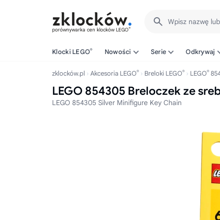
Wpisz nazwę lu
®
porównywarka cen klocków LEGO
®
Klocki LEGO
Nowości
Serie
Odkrywaj
®
®
®
zklocków.pl
Akcesoria LEGO
Breloki LEGO
LEGO
85
LEGO 854305 Breloczek ze sreb
LEGO 854305 Silver Minifigure Key Chain