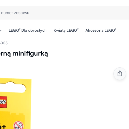
b numer zestawu
®
®
®
LEGO
Dla dorosłych
Kwiaty LEGO
Akcesoria LEGO
4305
rną minifigurką