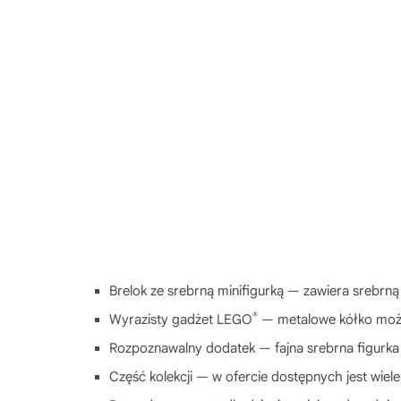
Brelok ze srebrną minifigurką — zawiera srebrn
®
Wyrazisty gadżet LEGO
— metalowe kółko możn
Rozpoznawalny dodatek — fajna srebrna figurka
Część kolekcji — w ofercie dostępnych jest wie