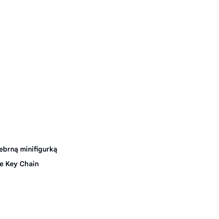
ebrną minifigurką
re Key Chain