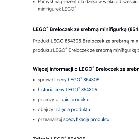
Pomysł na prezent dla dzieci w wieku od sześciu
®
minifigurek LEGO
®
LEGO
Breloczek ze srebrną minifigurką (8
Produkt
LEGO 854305 Breloczek ze srebrną mini
®
produktu LEGO
Breloczek ze srebrną minifigurką 
®
Więcej informacji o LEGO
Breloczek ze srebr
®
sprawdź
ceny LEGO
854305
®
historia ceny LEGO
854305
przeczytaj
opis produktu
obejrzyj
zdjęcia produktu
przeanalizuj
specyfikację produktu
®