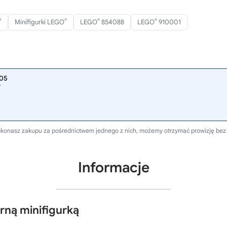
®
®
®
®
Minifigurki LEGO
LEGO
854088
LEGO
910001
305
®
i dokonasz zakupu za pośrednictwem jednego z nich, możemy otrzymać prowizję bez
Informacje
rną minifigurką