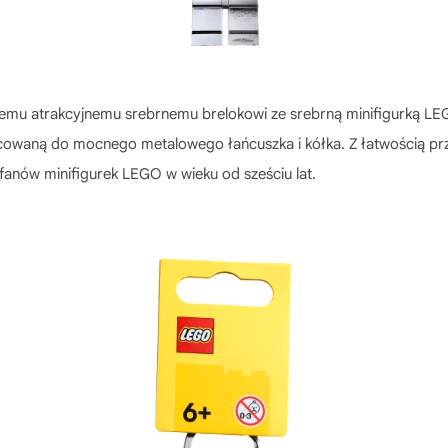
 temu atrakcyjnemu srebrnemu brelokowi ze srebrną minifigurką L
owaną do mocnego metalowego łańcuszka i kółka. Z łatwością przy
 fanów minifigurek LEGO w wieku od sześciu lat.