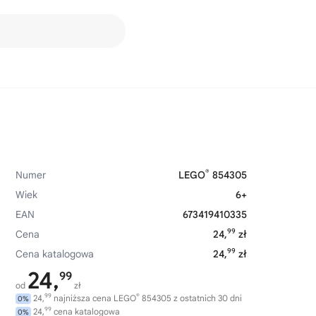
®
Numer
LEGO
854305
Wiek
6+
EAN
673419410335
99
Cena
24,
zł
99
Cena katalogowa
24,
zł
24,
99
od
zł
99
®
24,
najniższa cena LEGO
854305 z ostatnich 30 dni
0%
99
24,
cena katalogowa
0%