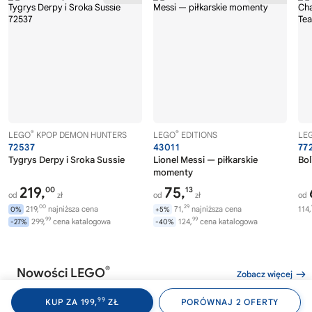
®
®
LEGO
KPOP DEMON HUNTERS
LEGO
EDITIONS
LE
72537
43011
77
Tygrys Derpy i Sroka Sussie
Lionel Messi — piłkarskie
Bol
momenty
219,
75,
00
13
od
zł
od
zł
od
00
29
219,
najniższa cena
71,
najniższa cena
114,
0%
+5%
99
99
299,
cena katalogowa
124,
cena katalogowa
-27%
-40%
®
Nowości LEGO
Zobacz więcej
99
KUP ZA 199,
ZŁ
PORÓWNAJ 2 OFERTY