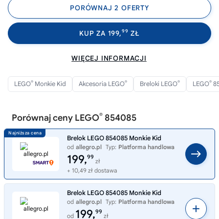
PORÓWNAJ 2 OFERTY
99
KUP ZA 199,
ZŁ
WIĘCEJ INFORMACJI
®
®
®
®
LEGO
Monkie Kid
Akcesoria LEGO
Breloki LEGO
LEGO
8
®
Porównaj ceny LEGO
854085
Brelok LEGO 854085 Monkie Kid
od
allegro.pl
Typ:
Platforma handlowa
199,
99
zł
+ 10,49 zł dostawa
Brelok LEGO 854085 Monkie Kid
od
allegro.pl
Typ:
Platforma handlowa
199,
99
od
zł