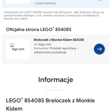
+ koszt dostawy
®
Porównanie cen LEGO
854085 zawiera linki afiliacyjne. Jeśli dokonasz zakupu za
pośrednictwem jednego z nich, możemy otrzymać prowizję bez dodatkowych
kosztów dla Ciebie.
®
Oficjalna strona LEGO
854085
Breloczek z Monkie Kidem 854085
od
lego.com
Komunikat:
Produkt wycofany –
zakończono produkcję
Informacje
®
LEGO
854085 Breloczek z Monkie
Kidem