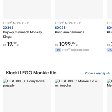
®
®
LEGO
MONKIE KID
LEGO
MONKIE KID
LE
30344
80028
80
Bojowy minimech Monkey
Kościana demonica
Klu
Kinga
19,
1099,
99
00
od
zł
od
zł
od
00
1199,
najniższa cena
-8%
0%
Klocki LEGO Monkie Kid
Zobacz więcej