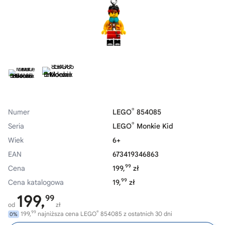
®
Numer
LEGO
854085
®
Seria
LEGO
Monkie Kid
Wiek
6+
EAN
673419346863
99
Cena
199,
zł
99
Cena katalogowa
19,
zł
199,
99
od
zł
99
®
199,
najniższa cena LEGO
854085 z ostatnich 30 dni
0%