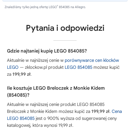
®
Znaleźliśmy tylko jedną ofertę LEGO
854085 na Allegro.
Pytania i odpowiedzi
Gdzie najtaniej kupię LEGO 854085?
Aktualnie w najniższej cenie w
porównywarce cen klocków
LEGO
— zklockow.pl produkt
LEGO 854085
możesz kupić
za
199,99 zł
.
Ile kosztuje LEGO Breloczek z Monkie Kidem
(854085)?
Aktualnie w najniższej cenie produkt LEGO 854085
Breloczek z Monkie Kidem możesz kupić za
199,99 zł
.
Cena
LEGO 854085
jest o 900% wyższa od sugerowanej ceny
katalogowej, która wynosi 19,99 zł.