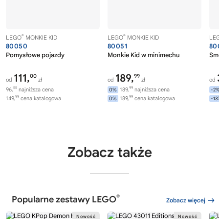
®
®
LEGO
MONKIE KID
LEGO
MONKIE KID
LE
80050
80051
80
Pomysłowe pojazdy
Monkie Kid w minimechu
Sm
111,
189,
00
99
od
zł
od
zł
od
55
99
96,
najniższa cena
189,
najniższa cena
0%
-2
99
99
149,
cena katalogowa
189,
cena katalogowa
0%
-1
Zobacz także
®
Popularne zestawy LEGO
Zobacz więcej