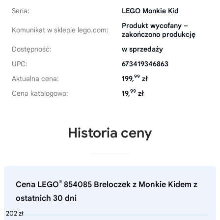
Seria:
LEGO Monkie Kid
Produkt wycofany –
Komunikat w sklepie lego.com:
zakończono produkcję
Dostępność:
w sprzedaży
UPC:
673419346863
99
Aktualna cena:
199,
zł
99
Cena katalogowa:
19,
zł
Historia ceny
®
Cena LEGO
854085 Breloczek z Monkie Kidem z
ostatnich 30 dni
202 zł