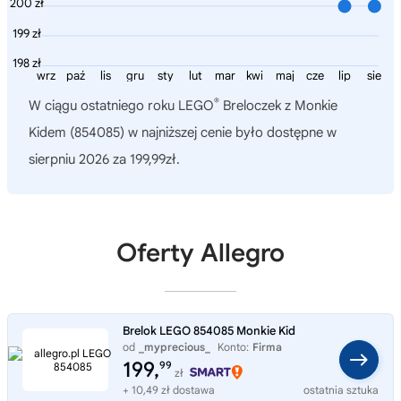
200 zł
199 zł
198 zł
wrz
paź
lis
gru
sty
lut
mar
kwi
maj
cze
lip
sie
®
W ciągu ostatniego roku
LEGO
Breloczek z Monkie
Kidem (854085)
w najniższej cenie było dostępne w
sierpniu 2026 za 199,99zł.
Oferty Allegro
Brelok LEGO 854085 Monkie Kid
od
_myprecious_
Konto:
Firma
199,
99
zł
+ 10,49 zł dostawa
ostatnia sztuka