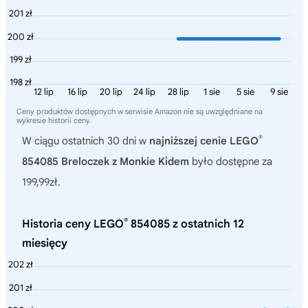
201 zł
200 zł
199 zł
198 zł
12 lip
16 lip
20 lip
24 lip
28 lip
1 sie
5 sie
9 sie
Ceny produktów dostępnych w serwisie Amazon nie są uwzględniane na
wykresie historii ceny.
®
W ciągu ostatnich 30 dni w
najniższej cenie LEGO
854085 Breloczek z Monkie Kidem
było dostępne za
199,99zł.
®
Historia ceny LEGO
854085 z ostatnich 12
miesięcy
202 zł
201 zł