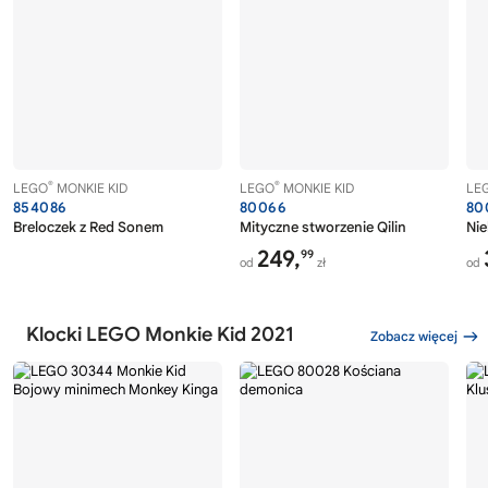
®
®
LEGO
MONKIE KID
LEGO
MONKIE KID
LE
854086
80066
80
Breloczek z Red Sonem
Mityczne stworzenie Qilin
Nie
249,
99
od
zł
od
Klocki LEGO Monkie Kid 2021
Zobacz więcej