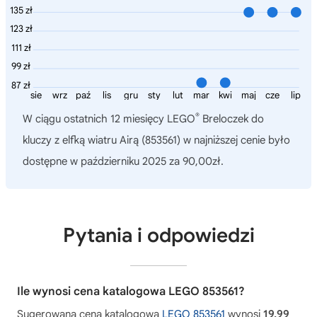
135 zł
123 zł
111 zł
99 zł
87 zł
sie
wrz
paź
lis
gru
sty
lut
mar
kwi
maj
cze
lip
®
W ciągu ostatnich 12 miesięcy
LEGO
Breloczek do
kluczy z elfką wiatru Airą (853561)
w najniższej cenie było
dostępne w październiku 2025 za 90,00zł.
Pytania i odpowiedzi
Ile wynosi cena katalogowa LEGO 853561?
Sugerowana cena katalogowa
LEGO 853561
wynosi
19,99