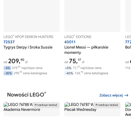
®
®
LEGO
KPOP DEMON HUNTERS
LEGO
EDITIONS
LE
72537
43011
77
Tygrys Derpy i Sroka Sussie
Lionel Messi — piłkarskie
Bol
momenty
209,
75,
90
17
od
zł
od
zł
od
00
29
219,
najniższa cena
71,
najniższa cena
114,
-4%
+5%
99
99
299,
cena katalogowa
124,
cena katalogowa
-30%
-40%
®
Nowości LEGO
Zobacz więcej