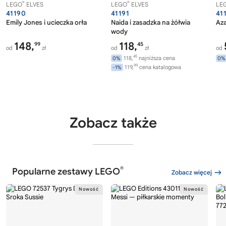
®
®
LEGO
ELVES
LEGO
ELVES
LE
41190
41191
41
Emily Jones i ucieczka orła
Naida i zasadzka na żółwia
Aza
wody
148,
118,
99
45
od
zł
od
zł
od
45
118,
najniższa cena
0%
0%
99
119,
cena katalogowa
-1%
Zobacz także
®
Popularne zestawy LEGO
Zobacz więcej