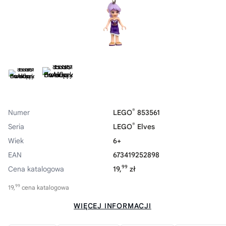
®
Numer
LEGO
853561
®
Seria
LEGO
Elves
Wiek
6+
EAN
673419252898
99
Cena katalogowa
19,
zł
99
19,
cena katalogowa
WIĘCEJ INFORMACJI