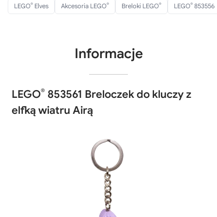
®
®
®
®
LEGO
Elves
Akcesoria LEGO
Breloki LEGO
LEGO
853556
Informacje
®
LEGO
853561 Breloczek do kluczy z
elfką wiatru Airą