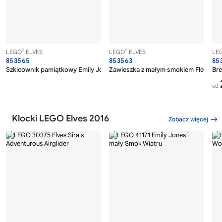
®
®
LEGO
ELVES
LEGO
ELVES
LE
853565
853563
85
Szkicownik pamiątkowy Emily Jones
Zawieszka z małym smokiem Fledge'
Bre
od
Klocki LEGO Elves 2016
Zobacz więcej