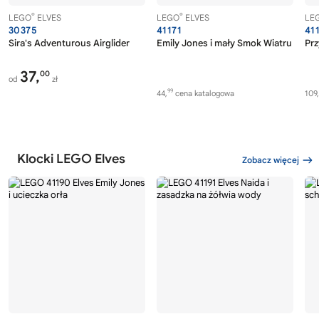
®
®
LEGO
ELVES
LEGO
ELVES
LE
30375
41171
41
Sira's Adventurous Airglider
Emily Jones i mały Smok Wiatru
Pr
37,
00
od
zł
99
44,
cena katalogowa
109,
Klocki LEGO Elves
Zobacz więcej