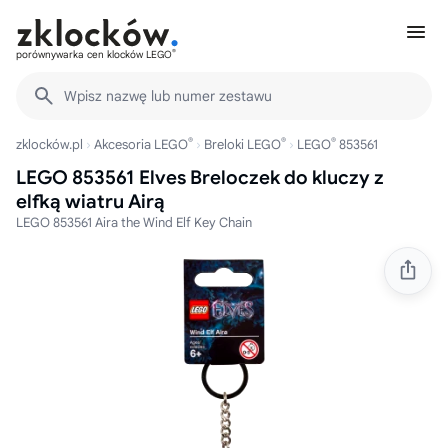
®
porównywarka cen klocków LEGO
Wpisz nazwę lub numer zestawu
®
®
®
zklocków.pl
Akcesoria LEGO
Breloki LEGO
LEGO
853561
LEGO 853561 Elves Breloczek do kluczy z
elfką wiatru Airą
LEGO 853561 Aira the Wind Elf Key Chain