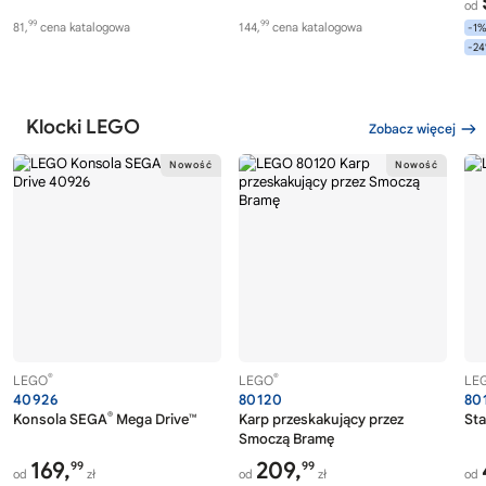
od
99
99
81,
cena katalogowa
144,
cena katalogowa
-1
-2
Klocki LEGO
Zobacz więcej
®
®
LEGO
LEGO
LE
40926
80120
80
®
Konsola SEGA
Mega Drive™
Karp przeskakujący przez
Sta
Smoczą Bramę
169,
209,
99
99
od
zł
od
zł
od