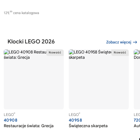
99
129,
cena katalogowa
Klocki LEGO 2026
Zobacz więcej
®
®
LEGO
LEGO
LE
40908
40958
72
Restauracje świata: Grecja
Świąteczna skarpeta
Au