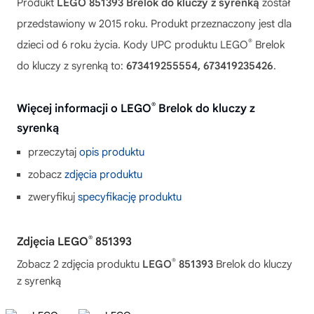
Produkt
LEGO 851393 Brelok do kluczy z syrenką
został
przedstawiony w 2015 roku. Produkt przeznaczony jest dla
®
dzieci od 6 roku życia. Kody UPC produktu LEGO
Brelok
do kluczy z syrenką to:
673419255554, 673419235426
.
®
Więcej informacji o LEGO
Brelok do kluczy z
syrenką
przeczytaj
opis produktu
zobacz
zdjęcia produktu
zweryfikuj
specyfikację produktu
®
Zdjęcia LEGO
851393
®
Zobacz 2 zdjęcia produktu
LEGO
851393
Brelok do kluczy
z syrenką