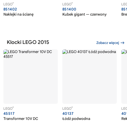
®
®
LEGO
LEGO
LE
851402
851400
85
Naklejki na ścianę
Kubek gigant — czerwony
Bre
Klocki LEGO 2015
Zobacz więcej
®
®
LEGO
LEGO
LE
45517
40137
40
Transformer 10V DC
Łódź podwodna
Rek