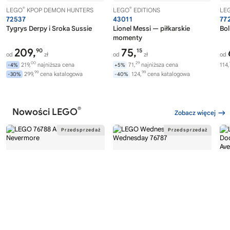
®
®
LEGO
KPOP DEMON HUNTERS
LEGO
EDITIONS
LE
72537
43011
77
Tygrys Derpy i Sroka Sussie
Lionel Messi — piłkarskie
Bol
momenty
209,
75,
90
15
od
zł
od
zł
od
00
29
219,
najniższa cena
71,
najniższa cena
114,
-4%
+5%
99
99
299,
cena katalogowa
124,
cena katalogowa
-30%
-40%
®
Nowości LEGO
Zobacz więcej