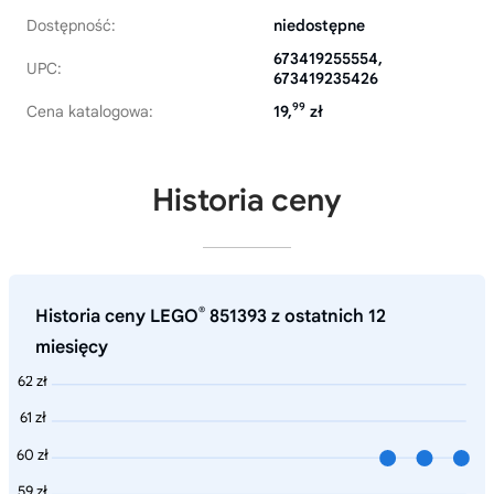
Dostępność:
niedostępne
673419255554,
UPC:
673419235426
99
Cena katalogowa:
19,
zł
Historia ceny
®
Historia ceny LEGO
851393 z ostatnich 12
miesięcy
62 zł
61 zł
60 zł
59 zł