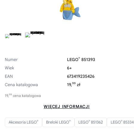
®
Numer
LEGO
851393
Wiek
6+
EAN
673419235426
99
Cena katalogowa
19,
zł
99
19,
cena katalogowa
WIĘCEJ INFORMACJI
®
®
®
®
Akcesoria LEGO
Breloki LEGO
LEGO
851362
LEGO
8533