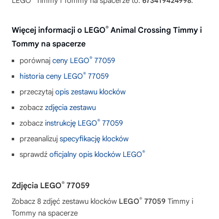
LEGO
Timmy i Tommy na spacerze to:
673419424998
.
®
Więcej informacji o LEGO
Animal Crossing Timmy i
Tommy na spacerze
®
porównaj
ceny LEGO
77059
®
historia ceny LEGO
77059
przeczytaj
opis zestawu klocków
zobacz
zdjęcia zestawu
®
zobacz
instrukcję LEGO
77059
przeanalizuj
specyfikację klocków
®
sprawdź
oficjalny opis klocków LEGO
®
Zdjęcia LEGO
77059
®
Zobacz 8 zdjęć zestawu klocków
LEGO
77059
Timmy i
Tommy na spacerze