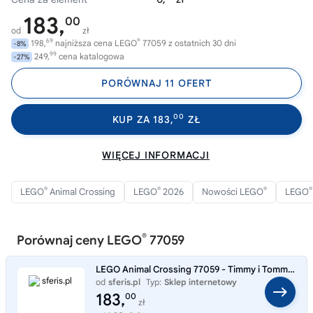
183,
00
od
zł
69
®
198,
najniższa cena LEGO
77059 z ostatnich 30 dni
-8%
99
249,
cena katalogowa
-27%
PORÓWNAJ 11 OFERT
00
KUP ZA 183,
ZŁ
WIĘCEJ INFORMACJI
®
®
®
®
LEGO
Animal Crossing
LEGO
2026
Nowości LEGO
LEGO
®
Porównaj ceny LEGO
77059
LEGO Animal Crossing 77059 - Timmy i Tommy na spacerze
od
sferis.pl
Typ:
Sklep internetowy
183,
00
zł