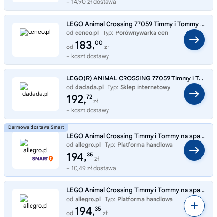
+ 14,90 zł dostawa
LEGO Animal Crossing 77059 Timmy i Tommy na spacerze
od
ceneo.pl
Typ:
Porównywarka cen
183,
00
od
zł
+ koszt dostawy
LEGO(R) ANIMAL CROSSING 77059 Timmy i Tommy na spacerze
od
dadada.pl
Typ:
Sklep internetowy
192,
72
zł
+ koszt dostawy
LEGO Animal Crossing Timmy i Tommy na spacerze 77059
od
allegro.pl
Typ:
Platforma handlowa
194,
35
zł
+ 10,49 zł dostawa
LEGO Animal Crossing Timmy i Tommy na spacerze 77059
od
allegro.pl
Typ:
Platforma handlowa
194,
35
od
zł