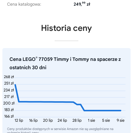
99
Cena katalogowa:
249,
zł
Historia ceny
®
Cena LEGO
77059 Timmy i Tommy na spacerze z
ostatnich 30 dni
268 zł
251 zł
234 zł
217 zł
200 zł
183 zł
166 zł
12 lip
16 lip
20 lip
24 lip
28 lip
1 sie
5 sie
9 sie
Ceny produktów dostępnych w serwisie Amazon nie są uwzględniane na
wykresie historii ceny.