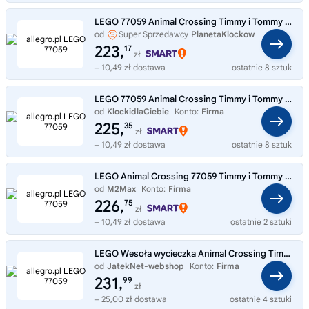
LEGO 77059 Animal Crossing Timmy i Tommy na spacerze
od
Super Sprzedawcy
PlanetaKlockow
223,
17
zł
+ 10,49 zł dostawa
ostatnie 8 sztuk
LEGO 77059 Animal Crossing Timmy i Tommy na spacerze
od
KlockidlaCiebie
Konto:
Firma
225,
35
zł
+ 10,49 zł dostawa
ostatnie 8 sztuk
LEGO Animal Crossing 77059 Timmy i Tommy na dzień pełen zabawy
od
M2Max
Konto:
Firma
226,
75
zł
+ 10,49 zł dostawa
ostatnie 2 sztuki
LEGO Wesoła wycieczka Animal Crossing Timmy i Tommy'ego 77059
od
JatekNet-webshop
Konto:
Firma
231,
99
zł
+ 25,00 zł dostawa
ostatnie 4 sztuki