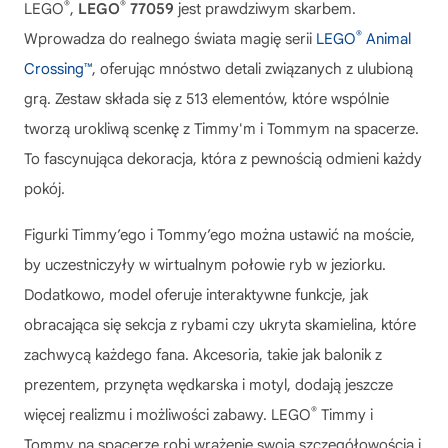
®
®
LEGO
,
LEGO
77059
jest prawdziwym skarbem.
®
Wprowadza do realnego świata magię serii
LEGO
Animal
Crossing™
, oferując mnóstwo detali związanych z ulubioną
grą. Zestaw składa się z 513 elementów, które wspólnie
tworzą urokliwą scenkę z Timmy'm i Tommym na spacerze.
To fascynująca dekoracja, która z pewnością odmieni każdy
pokój.
Figurki Timmy’ego i Tommy’ego można ustawić na moście,
by uczestniczyły w wirtualnym połowie ryb w jeziorku.
Dodatkowo, model oferuje interaktywne funkcje, jak
obracająca się sekcja z rybami czy ukryta skamielina, które
zachwycą każdego fana. Akcesoria, takie jak balonik z
prezentem, przynęta wędkarska i motyl, dodają jeszcze
®
więcej realizmu i możliwości zabawy.
LEGO
Timmy i
Tommy na spacerze
robi wrażenie swoją szczegółowością i