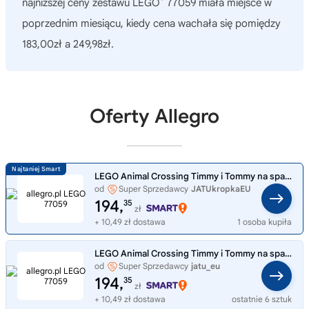
najniższej ceny zestawu LEGO
77059 miała miejsce w
poprzednim miesiącu, kiedy cena wachała się pomiędzy
183,00zł a 249,98zł.
Oferty Allegro
LEGO Animal Crossing Timmy i Tommy na spacerze 77059
od
Super Sprzedawcy
JATUkropkaEU
194,
35
zł
+ 10,49 zł dostawa
1 osoba kupiła
LEGO Animal Crossing Timmy i Tommy na spacerze 77059
od
Super Sprzedawcy
jatu_eu
194,
35
zł
+ 10,49 zł dostawa
ostatnie 6 sztuk