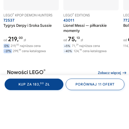
®
®
LEGO
KPOP DEMON HUNTERS
LEGO
EDITIONS
LE
72537
43011
77
Tygrys Derpy i Sroka Sussie
Lionel Messi — piłkarskie
Bol
momenty
219,
75,
00
13
od
zł
od
zł
od
00
29
219,
najniższa cena
71,
najniższa cena
114,
0%
+5%
99
99
299,
cena katalogowa
124,
cena katalogowa
-27%
-40%
®
Nowości LEGO
Zobacz więcej
00
KUP ZA 183,
ZŁ
PORÓWNAJ 11 OFERT