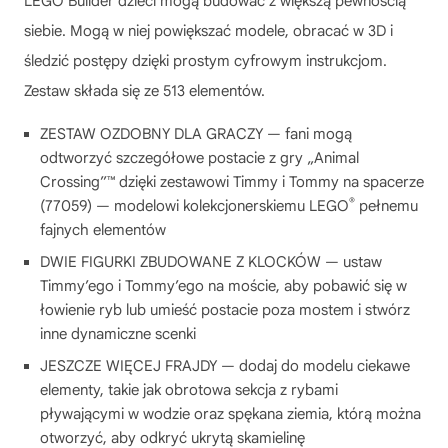
LEGO Builder dzieci mogą budować z większą pewnością
siebie. Mogą w niej powiększać modele, obracać w 3D i
śledzić postępy dzięki prostym cyfrowym instrukcjom.
Zestaw składa się ze 513 elementów.
ZESTAW OZDOBNY DLA GRACZY — fani mogą
odtworzyć szczegółowe postacie z gry „Animal
Crossing”™ dzięki zestawowi Timmy i Tommy na spacerze
®
(77059) — modelowi kolekcjonerskiemu LEGO
pełnemu
fajnych elementów
DWIE FIGURKI ZBUDOWANE Z KLOCKÓW — ustaw
Timmy’ego i Tommy’ego na moście, aby pobawić się w
łowienie ryb lub umieść postacie poza mostem i stwórz
inne dynamiczne scenki
JESZCZE WIĘCEJ FRAJDY — dodaj do modelu ciekawe
elementy, takie jak obrotowa sekcja z rybami
pływającymi w wodzie oraz spękana ziemia, którą można
otworzyć, aby odkryć ukrytą skamielinę