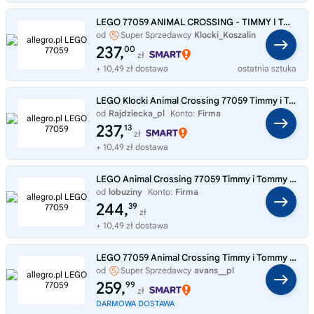
LEGO 77059 ANIMAL CROSSING - TIMMY I TOMMY NA SPACERZE
od
Super Sprzedawcy
Klocki_Koszalin
237,
00
zł
+ 10,49 zł dostawa
ostatnia sztuka
LEGO Klocki Animal Crossing 77059 Timmy i Tommy na spacerze
od
Rajdziecka_pl
Konto:
Firma
237,
13
zł
+ 10,49 zł dostawa
LEGO Animal Crossing 77059 Timmy i Tommy na dzień pełen zabawy, 513 el.
od
lobuziny
Konto:
Firma
244,
39
zł
+ 10,49 zł dostawa
LEGO 77059 Animal Crossing Timmy i Tommy na spacerze
od
Super Sprzedawcy
avans__pl
259,
99
zł
DARMOWA DOSTAWA