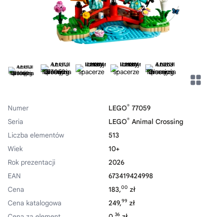
®
Numer
LEGO
77059
®
Seria
LEGO
Animal Crossing
Liczba elementów
513
Wiek
10+
Rok prezentacji
2026
EAN
673419424998
00
Cena
183,
zł
99
Cena katalogowa
249,
zł
36
Cena za element
0,
zł