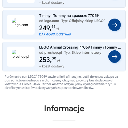
+ koszt dostawy
Timmy i Tommy na spacerze 77059
®
od
lego.com
Typ:
Oficjalny sklep LEGO
249,
99
zł
DARMOWA DOSTAWA
LEGO Animal Crossing 77059 Timmy i Tommy na spacerze
od
proshop.pl
Typ:
Sklep internetowy
253,
00
zł
+ koszt dostawy
®
Porównanie cen LEGO
77059 zawiera linki afiliacyjne. Jeśli dokonasz zakupu za
pośrednictwem jednego z nich, możemy otrzymać prowizję bez dodatkowych
kosztów dla Ciebie. Jako Partner Amazon otrzymujemy wynagrodzenie z tytułu
określonych zakupów dokonywanych za pośrednictwem linków.
Informacje