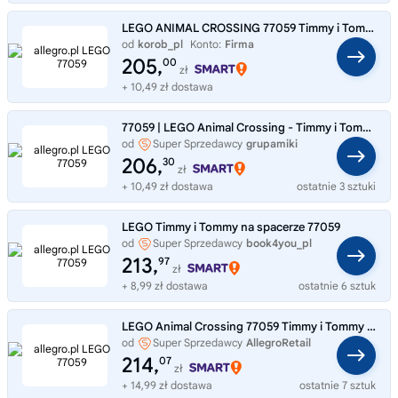
LEGO ANIMAL CROSSING 77059 Timmy i Tommy na spacerze, zestaw klocków 10+
od
korob_pl
Konto:
Firma
205,
00
zł
+ 10,49 zł dostawa
77059 | LEGO Animal Crossing - Timmy i Tommy na spacerze
od
Super Sprzedawcy
grupamiki
206,
30
zł
+ 10,49 zł dostawa
ostatnie 3 sztuki
LEGO Timmy i Tommy na spacerze 77059
od
Super Sprzedawcy
book4you_pl
213,
97
zł
+ 8,99 zł dostawa
ostatnie 6 sztuk
LEGO Animal Crossing 77059 Timmy i Tommy na spacerze
od
Super Sprzedawcy
AllegroRetail
214,
07
zł
+ 14,99 zł dostawa
ostatnie 7 sztuk