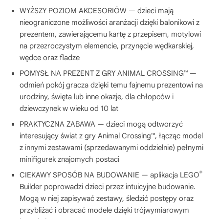
WYŻSZY POZIOM AKCESORIÓW — dzieci mają
nieograniczone możliwości aranżacji dzięki balonikowi z
prezentem, zawierającemu kartę z przepisem, motylowi
na przezroczystym elemencie, przynęcie wędkarskiej,
wędce oraz fladze
POMYSŁ NA PREZENT Z GRY ANIMAL CROSSING™ —
odmień pokój gracza dzięki temu fajnemu prezentowi na
urodziny, święta lub inne okazje, dla chłopców i
dziewczynek w wieku od 10 lat
PRAKTYCZNA ZABAWA — dzieci mogą odtworzyć
interesujący świat z gry Animal Crossing™, łącząc model
z innymi zestawami (sprzedawanymi oddzielnie) pełnymi
minifigurek znajomych postaci
®
CIEKAWY SPOSÓB NA BUDOWANIE — aplikacja LEGO
Builder poprowadzi dzieci przez intuicyjne budowanie.
Mogą w niej zapisywać zestawy, śledzić postępy oraz
przybliżać i obracać modele dzięki trójwymiarowym