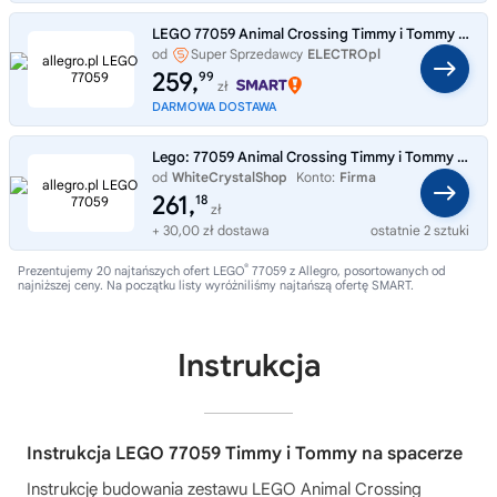
LEGO 77059 Animal Crossing Timmy i Tommy na spacerze
od
Super Sprzedawcy
ELECTROpl
259,
99
zł
DARMOWA DOSTAWA
Lego: 77059 Animal Crossing Timmy i Tommy wesoły k
od
WhiteCrystalShop
Konto:
Firma
261,
18
zł
+ 30,00 zł dostawa
ostatnie 2 sztuki
®
Prezentujemy 20 najtańszych ofert LEGO
77059 z Allegro, posortowanych od
najniższej ceny. Na początku listy wyróżniliśmy najtańszą ofertę SMART.
Instrukcja
Instrukcja LEGO 77059 Timmy i Tommy na spacerze
Instrukcję budowania zestawu
LEGO Animal Crossing