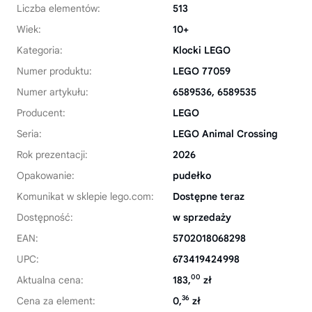
Liczba elementów:
513
Wiek:
10+
Kategoria:
Klocki LEGO
Numer produktu:
LEGO 77059
Numer artykułu:
6589536, 6589535
Producent:
LEGO
Seria:
LEGO Animal Crossing
Rok prezentacji:
2026
Opakowanie:
pudełko
Komunikat w sklepie lego.com:
Dostępne teraz
Dostępność:
w sprzedaży
EAN:
5702018068298
UPC:
673419424998
00
Aktualna cena:
183,
zł
36
Cena za element:
0,
zł