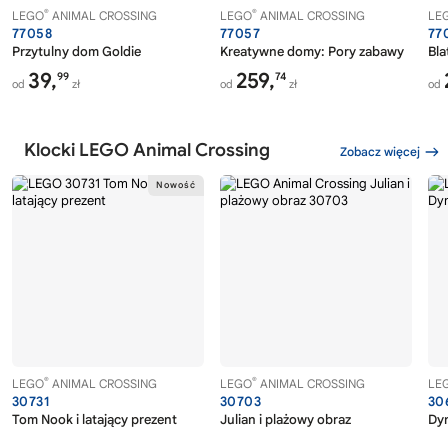
®
®
LEGO
ANIMAL CROSSING
LEGO
ANIMAL CROSSING
LE
77058
77057
77
Przytulny dom Goldie
Kreatywne domy: Pory zabawy
Bla
39,
259,
99
74
od
zł
od
zł
od
Klocki LEGO Animal Crossing
Zobacz więcej
®
®
LEGO
ANIMAL CROSSING
LEGO
ANIMAL CROSSING
LE
30731
30703
30
Tom Nook i latający prezent
Julian i plażowy obraz
Dy