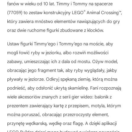
fanów w wieku od 10 lat. Timmy i Tommy na spacerze
®
(77059) to zestaw konstrukcyjny LEGO
Animal Crossing™,
który zawiera mnóstwo elementów nawiązujących do gry
oraz dwie ruchome figurki zbudowane z klocków.
Ustaw figurki Timmy’ego i Tommy’ego na moście, aby
mogli łowić ryby w jeziorku, albo rozwiń możliwości
zabawy, umieszczając ich z dala od mostu. Ożyw model,
obracając jego fragment tak, aby ryby wyglądały, jakby
pływały w jeziorze. Odkryj spękaną ziemię, którą można
podnieść, aby odsłonić ukrytą skamielinę. Fani rozpoznają
wiele akcesoriów znanych z serii gier wideo: balonik z
prezentem zawierający kartę z przepisem, motyla, którym
można poruszać, obracając przezroczysty element,
przynętę wędkarską, wędkę oraz flagę. A dzięki aplikacji