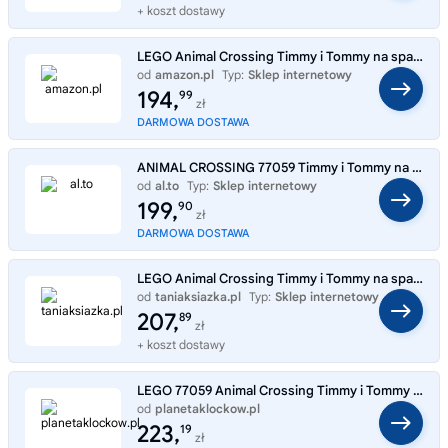
+ koszt dostawy
LEGO Animal Crossing Timmy i Tommy na spacerze 77059 | Zabawka gamingowa, zestaw kolekcjonerski, prezent dla fana gry 10
od
amazon.pl
Typ:
Sklep internetowy
194,
99
zł
DARMOWA DOSTAWA
ANIMAL CROSSING 77059 Timmy i Tommy na spacerze
od
al.to
Typ:
Sklep internetowy
199,
90
zł
DARMOWA DOSTAWA
LEGO Animal Crossing Timmy i Tommy na spacerze 77059
od
taniaksiazka.pl
Typ:
Sklep internetowy
207,
89
zł
+ koszt dostawy
LEGO 77059 Animal Crossing Timmy i Tommy na spacerze
od
planetaklockow.pl
Typ:
Sklep internetowy
223,
19
zł