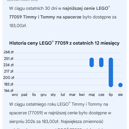
®
W ciągu ostatnich 30 dni w
najniższej cenie LEGO
77059 Timmy i Tommy na spacerze
było dostępne za
183,00zł.
®
Historia ceny LEGO
77059 z ostatnich 12 miesięcy
268 zł
251 zł
234 zł
217 zł
200 zł
183 zł
166 zł
wrz
paź
lis
gru
sty
lut
mar
kwi
maj
cze
lip
sie
®
W ciągu ostatniego roku
LEGO
Timmy i Tommy na
spacerze (77059)
w najniższej cenie było dostępne w
sierpniu 2026 za 183,00zł. Największa zmienność
®