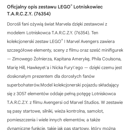
®
Oficjalny opis zestawu LEGO
Lotniskowiec
T.A.R.C.Z.Y. (76354)
Dorośli fani ożywią świat Marvela dzięki zestawowi z
modelem Lotniskowca T.A.R.C.Z.Y. (76354). Ten
®
kolekcjonerski zestaw LEGO
ǀ Marvel Avengers zawiera
szczegółowe elementy, sceny z filmu oraz sześć minifigurek
— Zimowego Żołnierza, Kapitana Amerykę, Phila Coulsona,
Marię Hill, Hawkeye\'a i Nicka Fury\'ego — dzięki czemu jest
doskonałym prezentem dla dorosłych fanów
superbohaterów.Model kolekcjonerski pojazdu składający
się z 3057 elementów oddaje pełną potęgę Lotniskowca
T.A.R.C.Z.Y. z filmu Avengersi od Marvel Studios. W zestawie
są pasy startowe, silniki, wieża kontrolna, samolot,
pomieszczenia i wiele innych elementów, a także
dynamiczne funkcje, takie jak pas startowy, który można