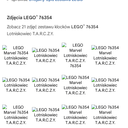
®
Zdjęcia LEGO
76354
®
Zobacz 21 zdjęć zestawu klocków
LEGO
76354
Lotniskowiec T.A.R.C.Z.Y.