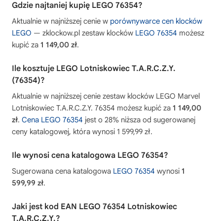
Gdzie najtaniej kupię LEGO 76354?
Aktualnie w najniższej cenie w
porównywarce cen klocków
LEGO
— zklockow.pl zestaw klocków
LEGO 76354
możesz
kupić za
1 149,00 zł
.
Ile kosztuje LEGO Lotniskowiec T.A.R.C.Z.Y.
(76354)?
Aktualnie w najniższej cenie zestaw klocków LEGO Marvel
Lotniskowiec T.A.R.C.Z.Y. 76354 możesz kupić za
1 149,00
zł
.
Cena LEGO 76354
jest o 28% niższa od sugerowanej
ceny katalogowej, która wynosi 1 599,99 zł.
Ile wynosi cena katalogowa LEGO 76354?
Sugerowana cena katalogowa
LEGO 76354
wynosi
1
599,99 zł
.
Jaki jest kod EAN LEGO 76354 Lotniskowiec
T.A.R.C.Z.Y.?