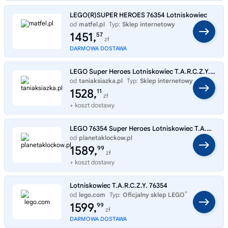
LEGO(R)SUPER HEROES 76354 Lotniskowiec
od
matfel.pl
Typ:
Sklep internetowy
1451,
57
zł
DARMOWA DOSTAWA
LEGO Super Heroes Lotniskowiec T.A.R.C.Z.Y. 76354
od
taniaksiazka.pl
Typ:
Sklep internetowy
1528,
11
zł
+ koszt dostawy
LEGO 76354 Super Heroes Lotniskowiec T.A.R.C.Z.Y.
od
planetaklockow.pl
Typ:
Sklep internetowy
1589,
99
zł
+ koszt dostawy
Lotniskowiec T.A.R.C.Z.Y. 76354
®
od
lego.com
Typ:
Oficjalny sklep LEGO
1599,
99
zł
DARMOWA DOSTAWA