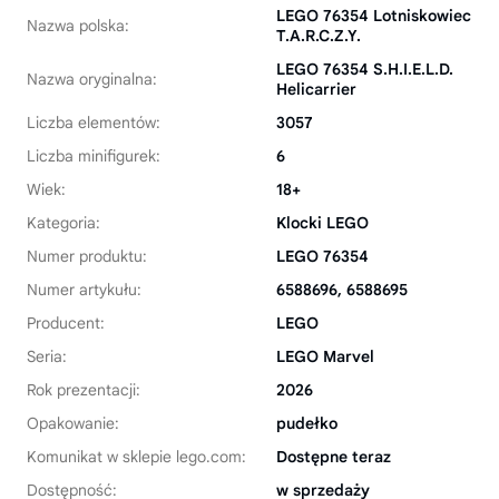
LEGO 76354 Lotniskowiec
Nazwa polska:
T.A.R.C.Z.Y.
LEGO 76354 S.H.I.E.L.D.
Nazwa oryginalna:
Helicarrier
Liczba elementów:
3057
Liczba minifigurek:
6
Wiek:
18+
Kategoria:
Klocki LEGO
Numer produktu:
LEGO 76354
Numer artykułu:
6588696, 6588695
Producent:
LEGO
Seria:
LEGO Marvel
Rok prezentacji:
2026
Opakowanie:
pudełko
Komunikat w sklepie lego.com:
Dostępne teraz
Dostępność:
w sprzedaży