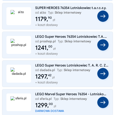
SUPER HEROES 76354 Lotniskowiec t.a.r.c.z.y.
od
al.to
Typ:
Sklep internetowy
1179,
90
zł
+ koszt dostawy
LEGO Super Heroes 76354 Lotniskowiec T.A.R.C.Z.Y.
od
proshop.pl
Typ:
Sklep internetowy
1241,
00
zł
+ koszt dostawy
LEGO Super Heroes Lotniskowiec T. A. R. C. Z. Y. 76354
od
dadada.pl
Typ:
Sklep internetowy
1297,
42
zł
+ koszt dostawy
LEGO Marvel Super Heroes 76354 - Lotniskowiec T.A.R.C.Z.Y
od
sferis.pl
Typ:
Sklep internetowy
1299,
00
zł
DARMOWA DOSTAWA