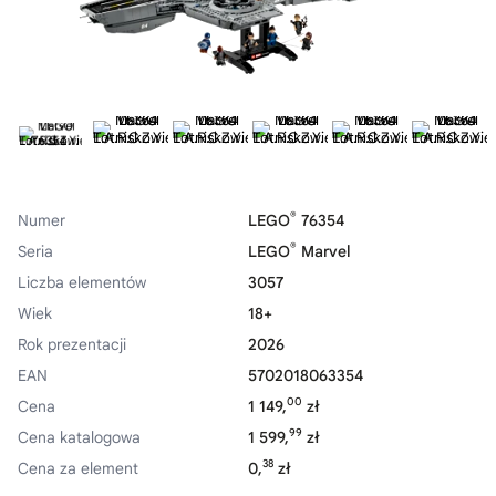
®
Numer
LEGO
76354
®
Seria
LEGO
Marvel
Liczba elementów
3057
Wiek
18+
Rok prezentacji
2026
EAN
5702018063354
00
Cena
1 149,
zł
99
Cena katalogowa
1 599,
zł
38
Cena za element
0,
zł