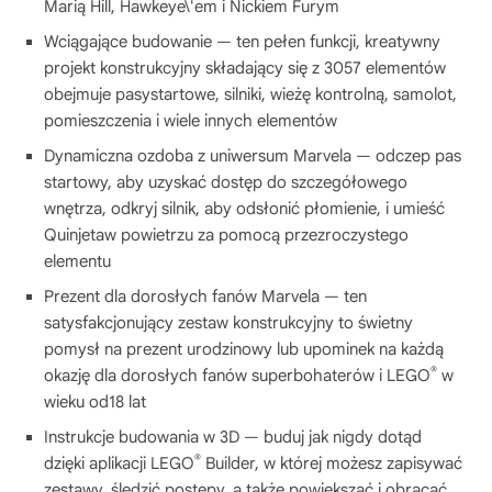
Marią Hill, Hawkeye\'em i Nickiem Furym
Wciągające budowanie — ten pełen funkcji, kreatywny
projekt konstrukcyjny składający się z 3057 elementów
obejmuje pasystartowe, silniki, wieżę kontrolną, samolot,
pomieszczenia i wiele innych elementów
Dynamiczna ozdoba z uniwersum Marvela — odczep pas
startowy, aby uzyskać dostęp do szczegółowego
wnętrza, odkryj silnik, aby odsłonić płomienie, i umieść
Quinjetaw powietrzu za pomocą przezroczystego
elementu
Prezent dla dorosłych fanów Marvela — ten
satysfakcjonujący zestaw konstrukcyjny to świetny
pomysł na prezent urodzinowy lub upominek na każdą
®
okazję dla dorosłych fanów superbohaterów i LEGO
w
wieku od18 lat
Instrukcje budowania w 3D — buduj jak nigdy dotąd
®
dzięki aplikacji LEGO
Builder, w której możesz zapisywać
zestawy, śledzić postępy, a także powiększać i obracać