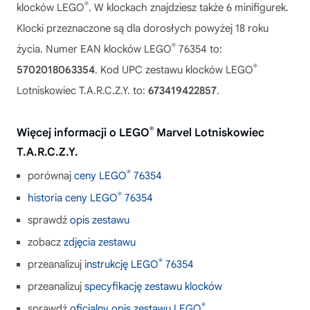
®
klocków LEGO
. W klockach znajdziesz także 6 minifigurek.
Klocki przeznaczone są dla dorosłych powyżej 18 roku
®
życia. Numer EAN klocków LEGO
76354 to:
®
5702018063354
. Kod UPC zestawu klocków LEGO
Lotniskowiec T.A.R.C.Z.Y. to:
673419422857
.
®
Więcej informacji o LEGO
Marvel Lotniskowiec
T.A.R.C.Z.Y.
®
porównaj
ceny LEGO
76354
®
historia ceny LEGO
76354
sprawdź
opis zestawu
zobacz
zdjęcia zestawu
®
przeanalizuj
instrukcję LEGO
76354
przeanalizuj
specyfikację zestawu klocków
®
sprawdź
oficjalny opis zestawu LEGO