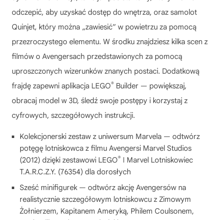
odczepić, aby uzyskać dostęp do wnętrza, oraz samolot
Quinjet, który można „zawiesić” w powietrzu za pomocą
przezroczystego elementu. W środku znajdziesz kilka scen z
filmów o Avengersach przedstawionych za pomocą
uproszczonych wizerunków znanych postaci. Dodatkową
®
frajdę zapewni aplikacja LEGO
Builder — powiększaj,
obracaj model w 3D, śledź swoje postępy i korzystaj z
cyfrowych, szczegółowych instrukcji.
Kolekcjonerski zestaw z uniwersum Marvela — odtwórz
potęgę lotniskowca z filmu Avengersi Marvel Studios
®
(2012) dzięki zestawowi LEGO
ǀ Marvel Lotniskowiec
T.A.R.C.Z.Y. (76354) dla dorosłych
Sześć minifigurek — odtwórz akcję Avengersów na
realistycznie szczegółowym lotniskowcu z Zimowym
Żołnierzem, Kapitanem Ameryką, Philem Coulsonem,