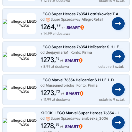
+ 12,99 zł dostawa
ostatnie 9 sztuk
LEGO Super Heroes 76354 Lotniskowiec T.A.R.C.Z.Y.
od
Super Sprzedawcy
AllegroRetail
1264,
99
zł
+ 14,99 zł dostawa
LEGO Super Heroes 76354 Helicarrier S.H.I.E.L.D.
od
deejaymario1
Konto:
Firma
1273,
18
zł
+ 8,99 zł dostawa
ostatnie 3 sztuki
LEGO Marvel 76354 Helicarrier S.H.I.E.L.D.
od
Museumofbricks
Konto:
Firma
1273,
70
zł
+ 11,99 zł dostawa
ostatnie 9 sztuk
KLOCKI LEGO Marvel Super Heroes 76354 - Lotniskowiec T.A.R.C.Z.Y.
od
Super Sprzedawcy
arabeska_2006
1278,
88
zł