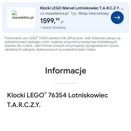
Klocki LEGO Marvel Lotniskowiec T.A.R.C.Z.Y. 76354
od
maxelektro.pl
Typ:
Sklep internetowy
1599,
99
zł
+ koszt dostawy
®
Porównanie cen LEGO
76354 zawiera linki afiliacyjne. Jeśli dokonasz zakupu za
pośrednictwem jednego z nich, możemy otrzymać prowizję bez dodatkowych
kosztów dla Ciebie. Jako Partner Amazon otrzymujemy wynagrodzenie z tytułu
określonych zakupów dokonywanych za pośrednictwem linków.
Informacje
®
Klocki LEGO
76354 Lotniskowiec
T.A.R.C.Z.Y.