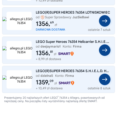
+ 10,49 zł dostawa
LEGO(R)SUPER HEROES 76354 LOTNISKOWIEC
od
Super Sprzedawcy
JuzSieBawi
1356,
69
zł
DARMOWA DOSTAWA
ostatnie 7 sztuk
LEGO Super Heroes 76354 Helicarrier S.H.I.E.L.D.
od
deejaymario1
Konto:
Firma
1356,
81
zł
+ 8,99 zł dostawa
LEGO(R)SUPER HEROES 76354 S.H.I.E.L.D. Helicarrier
od
dzielna5
Konto:
Firma
1359,
09
zł
+ 10,49 zł dostawa
ostatnie 8 sztuk
®
Prezentujemy 20 najtańszych ofert LEGO
76354 z Allegro, posortowanych od
najniższej ceny. Na początku listy wyróżniliśmy najtańszą ofertę SMART.