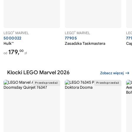
®
®
LEGO
MARVEL
LEGO
MARVEL
LE
5000022
77905
77
Hulk™
Zasadzka Taskmastera
Cap
179,
00
od
zł
Klocki LEGO Marvel 2026
Zobacz więcej