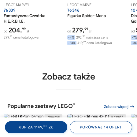
®
®
LEGO
MARVEL
LEGO
MARVEL
LE
76339
76346
10
Fantastyczna Czwórka
Figurka Spider-Mana
Din
H.E.R.B.I.E.
Gob
204,
279,
99
99
od
zł
od
zł
od
99
90
299,
cena katalogowa
292,
najniższa cena
-4%
-7
99
419,
cena katalogowa
-33%
-3
Zobacz także
®
Popularne zestawy LEGO
Zobacz więcej
00
KUP ZA 1149,
ZŁ
PORÓWNAJ 14 OFERT