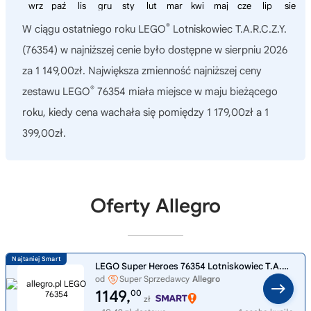
wrz
paź
lis
gru
sty
lut
mar
kwi
maj
cze
lip
sie
®
W ciągu ostatniego roku
LEGO
Lotniskowiec T.A.R.C.Z.Y.
(76354)
w najniższej cenie było dostępne w sierpniu 2026
za 1 149,00zł. Największa zmienność najniższej ceny
®
zestawu LEGO
76354 miała miejsce w maju bieżącego
roku, kiedy cena wachała się pomiędzy 1 179,00zł a 1
399,00zł.
Oferty Allegro
LEGO Super Heroes 76354 Lotniskowiec T.A.R.C.Z.Y.
od
Super Sprzedawcy
Allegro
1149,
00
zł