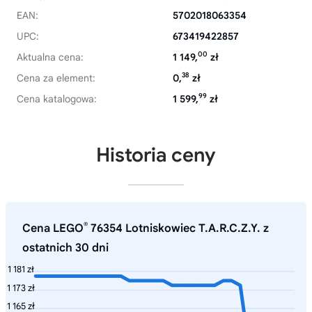
EAN:
5702018063354
UPC:
673419422857
00
Aktualna cena:
1 149,
zł
38
Cena za element:
0,
zł
99
Cena katalogowa:
1 599,
zł
Historia ceny
®
Cena LEGO
76354 Lotniskowiec T.A.R.C.Z.Y. z
ostatnich 30 dni
1 181 zł
1 173 zł
1 165 zł