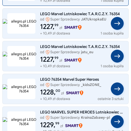
+ 10,49 zł dostawa
1 osoba kupiła
LEGO Marvel Lotniskowiec T.A.R.C.Z.Y. 76354
od
Super Sprzedawcy
JATUkropkaEU
1227,
99
zł
+ 10,49 zł dostawa
1 osoba kupiła
LEGO Marvel Lotniskowiec T.A.R.C.Z.Y. 76354
od
Super Sprzedawcy
jatu_eu
1227,
99
zł
+ 10,49 zł dostawa
1 osoba kupiła
LEGO 76354 Marvel Super Heroes
od
Super Sprzedawcy
_kidsZONE_
1228,
00
zł
+ 10,49 zł dostawa
ostatnie 3 sztuki
LEGO MARVEL SUPER HEROES Lotniskowiec T.A.R.C.Z.Y. 76354
od
Super Sprzedawcy
KrainaZabawy-pl
1229,
99
zł