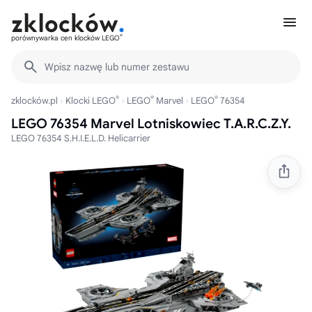
®
porównywarka cen klocków LEGO
Wpisz nazwę lub numer zestawu
®
®
®
zklocków.pl
Klocki LEGO
LEGO
Marvel
LEGO
76354
LEGO 76354 Marvel Lotniskowiec T.A.R.C.Z.Y.
LEGO 76354 S.H.I.E.L.D. Helicarrier