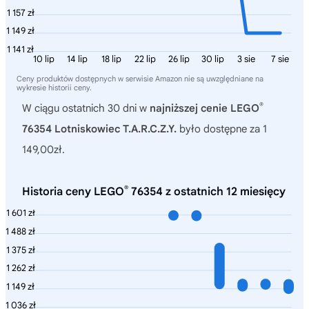
1 157 zł
1 149 zł
1 141 zł
10 lip
14 lip
18 lip
22 lip
26 lip
30 lip
3 sie
7 sie
Ceny produktów dostępnych w serwisie Amazon nie są uwzględniane na
wykresie historii ceny.
®
W ciągu ostatnich 30 dni w
najniższej cenie LEGO
76354 Lotniskowiec T.A.R.C.Z.Y.
było dostępne za 1
149,00zł.
®
Historia ceny LEGO
76354 z ostatnich 12 miesięcy
1 601 zł
1 488 zł
1 375 zł
1 262 zł
1 149 zł
1 036 zł