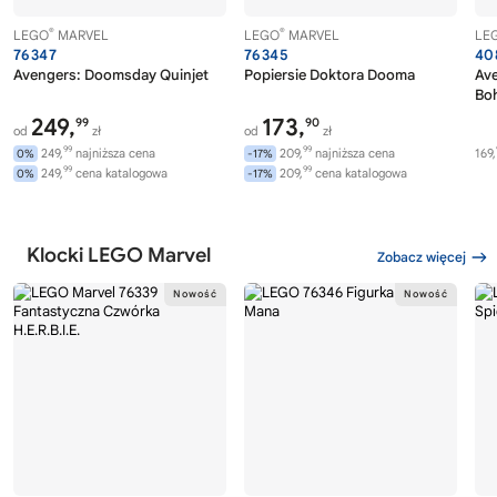
®
®
LEGO
MARVEL
LEGO
MARVEL
LE
76347
76345
40
Avengers: Doomsday Quinjet
Popiersie Doktora Dooma
Av
Boh
249,
173,
99
90
od
zł
od
zł
99
99
249,
najniższa cena
209,
najniższa cena
169,
0%
-17%
99
99
249,
cena katalogowa
209,
cena katalogowa
0%
-17%
Klocki LEGO Marvel
Zobacz więcej