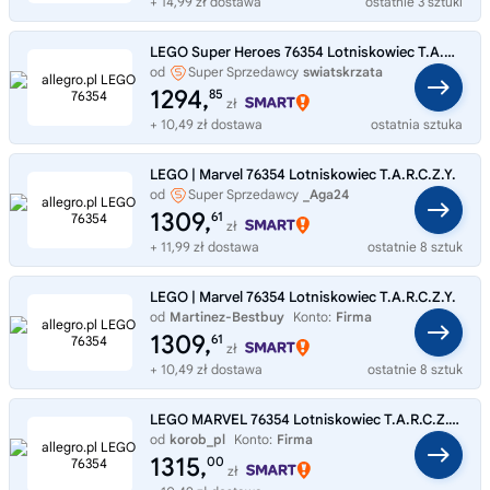
+ 14,99 zł dostawa
ostatnie 3 sztuki
LEGO Super Heroes 76354 Lotniskowiec T.A.R.C.Z.Y.
od
Super Sprzedawcy
swiatskrzata
1294,
85
zł
+ 10,49 zł dostawa
ostatnia sztuka
LEGO | Marvel 76354 Lotniskowiec T.A.R.C.Z.Y.
od
Super Sprzedawcy
_Aga24
1309,
61
zł
+ 11,99 zł dostawa
ostatnie 8 sztuk
LEGO | Marvel 76354 Lotniskowiec T.A.R.C.Z.Y.
od
Martinez-Bestbuy
Konto:
Firma
1309,
61
zł
+ 10,49 zł dostawa
ostatnie 8 sztuk
LEGO MARVEL 76354 Lotniskowiec T.A.R.C.Z.Y., zestaw klocków +18 lat
od
korob_pl
Konto:
Firma
1315,
00
zł