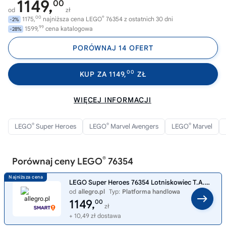
1149,
00
od
zł
00
®
1175,
najniższa cena LEGO
76354 z ostatnich 30 dni
-2%
99
1599,
cena katalogowa
-28%
PORÓWNAJ 14 OFERT
00
KUP ZA 1149,
ZŁ
WIĘCEJ INFORMACJI
®
®
®
LEGO
Super Heroes
LEGO
Marvel Avengers
LEGO
Marvel
®
Porównaj ceny LEGO
76354
LEGO Super Heroes 76354 Lotniskowiec T.A.R.C.Z.Y.
od
allegro.pl
Typ:
Platforma handlowa
1149,
00
zł
+ 10,49 zł dostawa