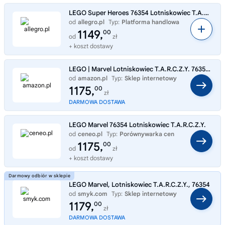
LEGO Super Heroes 76354 Lotniskowiec T.A.R.C.Z.Y.
od
allegro.pl
Typ:
Platforma handlowa
1149,
00
od
zł
+ koszt dostawy
LEGO | Marvel Lotniskowiec T.A.R.C.Z.Y. 76354 | Kolekcjonerski zestaw konstrukcyjny, model do ekspozycji, prezent dla fa
od
amazon.pl
Typ:
Sklep internetowy
1175,
00
zł
DARMOWA DOSTAWA
LEGO Marvel 76354 Lotniskowiec T.A.R.C.Z.Y.
od
ceneo.pl
Typ:
Porównywarka cen
1175,
00
od
zł
+ koszt dostawy
LEGO Marvel, Lotniskowiec T.A.R.C.Z.Y., 76354
od
smyk.com
Typ:
Sklep internetowy
1179,
00
zł
DARMOWA DOSTAWA