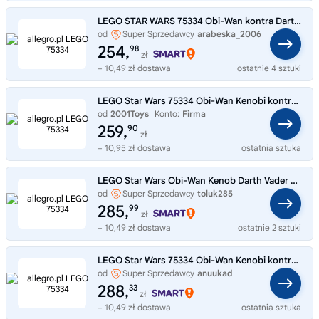
LEGO STAR WARS 75334 Obi-Wan kontra Darth Vader
od
Super Sprzedawcy
arabeska_2006
254,
98
zł
+ 10,49 zł dostawa
ostatnie 4 sztuki
LEGO Star Wars 75334 Obi-Wan Kenobi kontra Darth Vader NOWE
od
2001Toys
Konto:
Firma
259,
90
zł
+ 10,95 zł dostawa
ostatnia sztuka
LEGO Star Wars Obi-Wan Kenob Darth Vader 75334
od
Super Sprzedawcy
toluk285
285,
99
zł
+ 10,49 zł dostawa
ostatnie 2 sztuki
LEGO Star Wars 75334 Obi-Wan Kenobi kontra Darth Vader
od
Super Sprzedawcy
anuukad
288,
33
zł
+ 10,49 zł dostawa
ostatnia sztuka