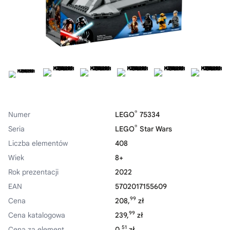
®
Numer
LEGO
75334
®
Seria
LEGO
Star Wars
Liczba elementów
408
Wiek
8+
Rok prezentacji
2022
EAN
5702017155609
99
Cena
208,
zł
99
Cena katalogowa
239,
zł
51
Cena za element
0,
zł