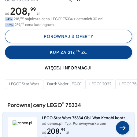
208,
99
od
zł
00
®
218,
najniższa cena LEGO
75334 z ostatnich 30 dni
-4%
99
239,
cena katalogowa
-13%
PORÓWNAJ 3 OFERTY
95
KUP ZA 217,
ZŁ
WIĘCEJ INFORMACJI
®
®
®
®
LEGO
Star Wars
Darth Vader LEGO
LEGO
2022
LEGO
75
®
Porównaj ceny LEGO
75334
LEGO Star Wars 75334 Obi-Wan Kenobi kontra Darth Vader
od
ceneo.pl
Typ:
Porównywarka cen
208,
99
od
zł