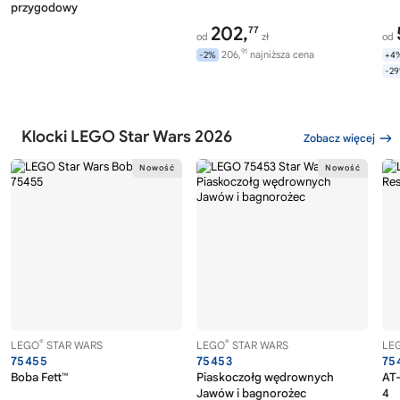
przygodowy
202,
77
od
zł
od
91
206,
najniższa cena
-2%
+4
-2
Klocki LEGO Star Wars 2026
Zobacz więcej
®
®
LEGO
STAR WARS
LEGO
STAR WARS
LE
75455
75453
75
Boba Fett™
Piaskoczołg wędrownych
AT-
Jawów i bagnorożec
4