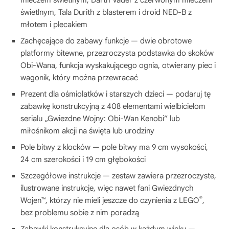
mieczem świetlnym, Darth Vader z czerwonym mieczem
świetlnym, Tala Durith z blasterem i droid NED-B z
młotem i plecakiem
Zachęcające do zabawy funkcje — dwie obrotowe
platformy bitewne, przezroczysta podstawka do skoków
Obi-Wana, funkcja wyskakującego ognia, otwierany piec i
wagonik, który można przewracać
Prezent dla ośmiolatków i starszych dzieci — podaruj tę
zabawkę konstrukcyjną z 408 elementami wielbicielom
serialu „Gwiezdne Wojny: Obi-Wan Kenobi” lub
miłośnikom akcji na święta lub urodziny
Pole bitwy z klocków — pole bitwy ma 9 cm wysokości,
24 cm szerokości i 19 cm głębokości
Szczegółowe instrukcje — zestaw zawiera przezroczyste,
ilustrowane instrukcje, więc nawet fani Gwiezdnych
®
Wojen™, którzy nie mieli jeszcze do czynienia z LEGO
,
bez problemu sobie z nim poradzą