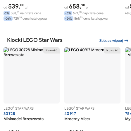
539,
658,
00
90
od
zł
od
zł
od
99
90
538,
najniższa cena
692,
najniższa cena
689,
0%
-5%
99
99
729,
cena katalogowa
869,
cena katalogowa
-26%
-24%
Klocki LEGO Star Wars
Zobacz więcej
®
®
LEGO
STAR WARS
LEGO
STAR WARS
LE
30728
40917
75
Minimodel Brzeszczota
Mroczny Miecz
Myś