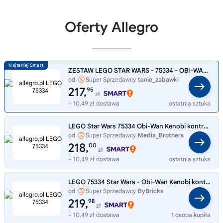
Oferty Allegro
ZESTAW LEGO STAR WARS - 75334 - OBI-WAN KENOBI KONTRA DARTH VADER
od
Super Sprzedawcy
tanie_zabawki
217,
95
zł
+ 10,49 zł dostawa
ostatnia sztuka
LEGO Star Wars 75334 Obi-Wan Kenobi kontra Darth Vader
od
Super Sprzedawcy
Media_Brothers
218,
00
zł
+ 10,49 zł dostawa
ostatnia sztuka
LEGO 75334 Star Wars - Obi-Wan Kenobi kontra Darth Vader
od
Super Sprzedawcy
ByBricks
219,
98
zł
+ 10,49 zł dostawa
1 osoba kupiła