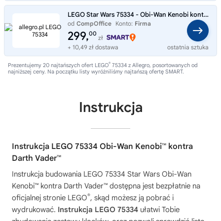
LEGO Star Wars 75334 - Obi-Wan Kenobi kontra Darth Vader
od
CompOffice
Konto:
Firma
299,
00
zł
+ 10,49 zł dostawa
ostatnia sztuka
®
Prezentujemy 20 najtańszych ofert LEGO
75334 z Allegro, posortowanych od
najniższej ceny. Na początku listy wyróżniliśmy najtańszą ofertę SMART.
Instrukcja
Instrukcja LEGO 75334 Obi-Wan Kenobi™ kontra
Darth Vader™
Instrukcja budowania
LEGO 75334 Star Wars Obi-Wan
Kenobi™ kontra Darth Vader™
dostępna jest bezpłatnie na
®
oficjalnej stronie LEGO
, skąd możesz ją pobrać i
wydrukować.
Instrukcja LEGO 75334
ułatwi Tobie