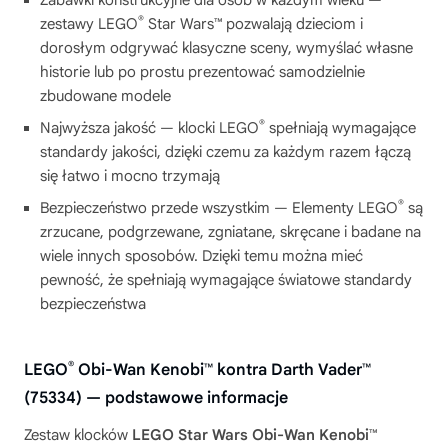
Zabawki konstrukcyjne dla osób w każdym wieku —
®
zestawy LEGO
Star Wars™ pozwalają dzieciom i
dorosłym odgrywać klasyczne sceny, wymyślać własne
historie lub po prostu prezentować samodzielnie
zbudowane modele
®
Najwyższa jakość — klocki LEGO
spełniają wymagające
standardy jakości, dzięki czemu za każdym razem łączą
się łatwo i mocno trzymają
®
Bezpieczeństwo przede wszystkim — Elementy LEGO
są
zrzucane, podgrzewane, zgniatane, skręcane i badane na
wiele innych sposobów. Dzięki temu można mieć
pewność, że spełniają wymagające światowe standardy
bezpieczeństwa
®
LEGO
Obi-Wan Kenobi™ kontra Darth Vader™
(75334) — podstawowe informacje
Zestaw klocków
LEGO Star Wars Obi-Wan Kenobi™