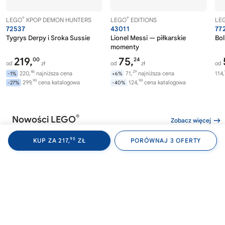
®
®
LEGO
KPOP DEMON HUNTERS
LEGO
EDITIONS
LE
72537
43011
77
Tygrys Derpy i Sroka Sussie
Lionel Messi — piłkarskie
Bol
momenty
219,
75,
00
24
od
zł
od
zł
od
46
29
220,
najniższa cena
71,
najniższa cena
114,
-1%
+6%
99
99
299,
cena katalogowa
124,
cena katalogowa
-27%
-40%
®
Nowości LEGO
Zobacz więcej
95
KUP ZA 217,
ZŁ
PORÓWNAJ 3 OFERTY