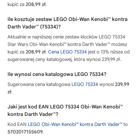
kupić za
208,99 zł
.
Ile kosztuje zestaw LEGO Obi-Wan Kenobi™ kontra
Darth Vader™ (75334)?
Aktualnie w najniższej cenie zestaw klocków LEGO 75334
Star Wars Obi-Wan Kenobi™ kontra Darth Vader™ możesz
kupić za
208,99 zł
.
Cena LEGO 75334
jest o 13% niższa od
sugerowanej ceny katalogowej, która wynosi 239,99 zł.
Ile wynosi cena katalogowa LEGO 75334?
Sugerowana cena katalogowa
LEGO 75334
wynosi
239,99
zł
.
Jaki jest kod EAN LEGO 75334 Obi-Wan Kenobi™
kontra Darth Vader™?
Kod EAN
LEGO Obi-Wan Kenobi™ kontra Darth Vader™
to
5702017155609
.