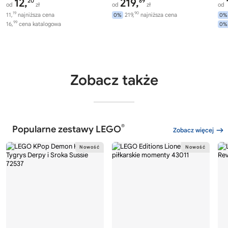
12,
219,
20
89
od
zł
od
zł
od
19
90
11,
najniższa cena
219,
najniższa cena
0%
0%
99
16,
cena katalogowa
0%
Zobacz także
®
Popularne zestawy LEGO
Zobacz więcej