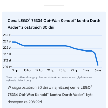
®
Cena LEGO
75334 Obi-Wan Kenobi™ kontra Darth
Vader™ z ostatnich 30 dni
232 zł
227 zł
222 zł
217 zł
212 zł
207 zł
9 lip
13 lip
17 lip
21 lip
25 lip
29 lip
2 sie
6 sie
Ceny produktów dostępnych w serwisie Amazon nie są uwzględniane na
wykresie historii ceny.
®
W ciągu ostatnich 30 dni w
najniższej cenie LEGO
75334 Obi-Wan Kenobi™ kontra Darth Vader™
było
dostępne za 208,99zł.