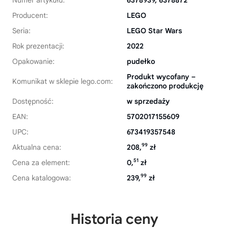
Numer artykułu:
6378939, 6378872
Producent:
LEGO
Seria:
LEGO Star Wars
Rok prezentacji:
2022
Opakowanie:
pudełko
Produkt wycofany –
Komunikat w sklepie lego.com:
zakończono produkcję
Dostępność:
w sprzedaży
EAN:
5702017155609
UPC:
673419357548
99
Aktualna cena:
208,
zł
51
Cena za element:
0,
zł
99
Cena katalogowa:
239,
zł
Historia ceny