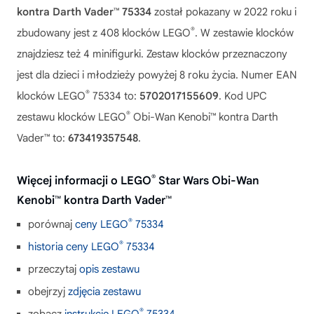
kontra Darth Vader™ 75334
został pokazany w 2022 roku i
®
zbudowany jest z 408 klocków LEGO
. W zestawie klocków
znajdziesz też 4 minifigurki. Zestaw klocków przeznaczony
jest dla dzieci i młodzieży powyżej 8 roku życia. Numer EAN
®
klocków LEGO
75334 to:
5702017155609
. Kod UPC
®
zestawu klocków LEGO
Obi-Wan Kenobi™ kontra Darth
Vader™ to:
673419357548
.
®
Więcej informacji o LEGO
Star Wars Obi-Wan
Kenobi™ kontra Darth Vader™
®
porównaj
ceny LEGO
75334
®
historia ceny LEGO
75334
przeczytaj
opis zestawu
obejrzyj
zdjęcia zestawu
®