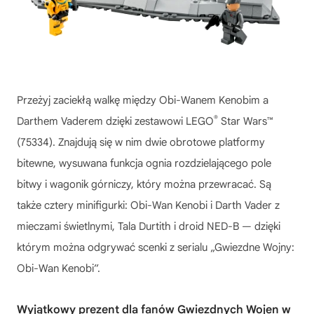
Przeżyj zaciekłą walkę między Obi-Wanem Kenobim a
®
Darthem Vaderem dzięki zestawowi LEGO
Star Wars™
(75334). Znajdują się w nim dwie obrotowe platformy
bitewne, wysuwana funkcja ognia rozdzielającego pole
bitwy i wagonik górniczy, który można przewracać. Są
także cztery minifigurki: Obi-Wan Kenobi i Darth Vader z
mieczami świetlnymi, Tala Durtith i droid NED-B — dzięki
którym można odgrywać scenki z serialu „Gwiezdne Wojny:
Obi-Wan Kenobi”.
Wyjątkowy prezent dla fanów Gwiezdnych Wojen w