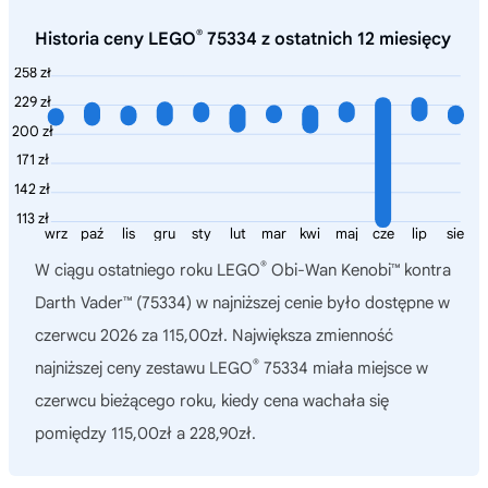
®
Historia ceny LEGO
75334 z ostatnich 12 miesięcy
258 zł
229 zł
200 zł
171 zł
142 zł
113 zł
wrz
paź
lis
gru
sty
lut
mar
kwi
maj
cze
lip
sie
®
W ciągu ostatniego roku
LEGO
Obi-Wan Kenobi™ kontra
Darth Vader™ (75334)
w najniższej cenie było dostępne w
czerwcu 2026 za 115,00zł. Największa zmienność
®
najniższej ceny zestawu LEGO
75334 miała miejsce w
czerwcu bieżącego roku, kiedy cena wachała się
pomiędzy 115,00zł a 228,90zł.