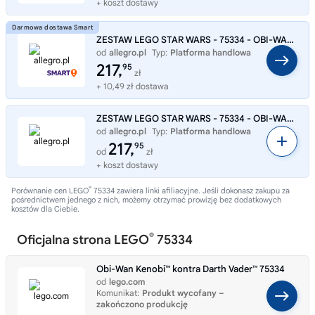
+ koszt dostawy
ZESTAW LEGO STAR WARS - 75334 - OBI-WAN KENOBI KONTRA DARTH VADER
od
allegro.pl
Typ:
Platforma handlowa
217,
95
zł
+ 10,49 zł dostawa
ZESTAW LEGO STAR WARS - 75334 - OBI-WAN KENOBI KONTRA DARTH VADER
od
allegro.pl
Typ:
Platforma handlowa
217,
95
od
zł
+ koszt dostawy
®
Porównanie cen LEGO
75334 zawiera linki afiliacyjne. Jeśli dokonasz zakupu za
pośrednictwem jednego z nich, możemy otrzymać prowizję bez dodatkowych
kosztów dla Ciebie.
®
Oficjalna strona LEGO
75334
Obi-Wan Kenobi™ kontra Darth Vader™ 75334
od
lego.com
Komunikat:
Produkt wycofany –
zakończono produkcję