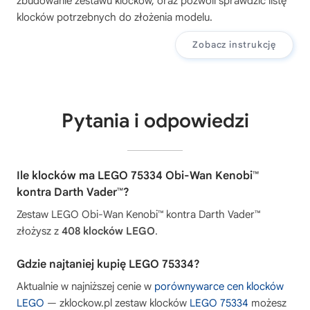
zbudowanie zestawu klocków, oraz pozwoli sprawdzić listę
klocków potrzebnych do złożenia modelu.
Zobacz instrukcję
Pytania i odpowiedzi
Ile klocków ma LEGO 75334 Obi-Wan Kenobi™
kontra Darth Vader™?
Zestaw LEGO Obi-Wan Kenobi™ kontra Darth Vader™
złożysz z
408 klocków LEGO
.
Gdzie najtaniej kupię LEGO 75334?
Aktualnie w najniższej cenie w
porównywarce cen klocków
LEGO
— zklockow.pl zestaw klocków
LEGO 75334
możesz