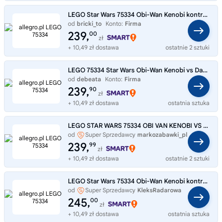
LEGO Star Wars 75334 Obi-Wan Kenobi kontra Darth Vader
od
bricki_to
Konto:
Firma
239,
00
zł
+ 10,49 zł dostawa
ostatnie 2 sztuki
LEGO 75334 Star Wars Obi-Wan Kenobi vs Darth Vader
od
debeata
Konto:
Firma
239,
90
zł
+ 10,49 zł dostawa
ostatnia sztuka
LEGO STAR WARS 75334 OBI VAN KENOBI VS DART VADER
od
Super Sprzedawcy
markozabawki_pl
239,
99
zł
+ 10,49 zł dostawa
ostatnie 2 sztuki
LEGO Star Wars 75334 Obi-Wan Kenobi kontra Darth Vader
od
Super Sprzedawcy
KleksRadarowa
245,
00
zł
+ 10,49 zł dostawa
ostatnia sztuka