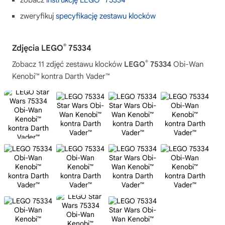
zobacz
instrukcję LEGO
75334
zweryfikuj
specyfikację zestawu klocków
®
Zdjęcia LEGO
75334
®
Zobacz 11 zdjęć zestawu klocków
LEGO
75334
Obi-Wan
Kenobi™ kontra Darth Vader™