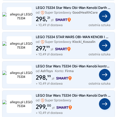
LEGO 75334 Star Wars Obi-Wan Kenobi Darth Vader
od
Super Sprzedawcy
GoodHealthCare
295,
21
zł
+ 10,49 zł dostawa
ostatnia sztuka
LEGO 75334 STAR WARS OBI-WAN KENOBI I DARTH VADER
od
Super Sprzedawcy
Klocki_Koszalin
297,
99
zł
+ 10,49 zł dostawa
ostatnia sztuka
LEGO Star Wars 75334 Obi-Wan Kenobi kontra Darth Vader
od
AshToys
Konto:
Firma
298,
99
zł
+ 10,49 zł dostawa
ostatnia sztuka
LEGO Star Wars 75334 Obi-Wan Kenobi Darth Vader
od
Super Sprzedawcy
PiasecznoZabawki
299,
00
zł
+ 10,49 zł dostawa