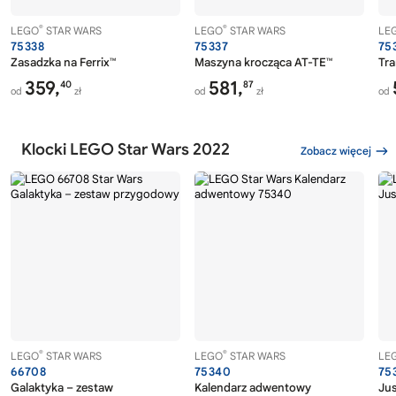
®
®
LEGO
STAR WARS
LEGO
STAR WARS
LE
75338
75337
75
Zasadzka na Ferrix™
Maszyna krocząca AT-TE™
Tra
359,
581,
40
87
od
zł
od
zł
od
Klocki LEGO Star Wars 2022
Zobacz więcej
®
®
LEGO
STAR WARS
LEGO
STAR WARS
LE
66708
75340
75
Galaktyka – zestaw
Kalendarz adwentowy
Jus