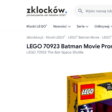
Wpisz nazwę lu
®
porównywarka cen klocków LEGO
®
Klocki LEGO
Nowości
Serie
Odkrywaj
®
®
®
zklocków.pl
Klocki LEGO
LEGO
Batman Movie
LEGO
LEGO 70923 Batman Movie Pro
LEGO 70923 The Bat-Space Shuttle