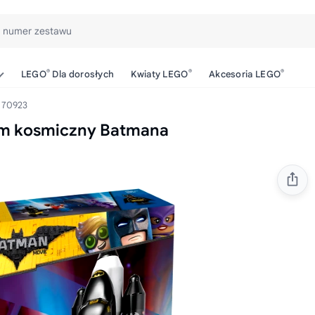
b numer zestawu
®
®
®
LEGO
Dla dorosłych
Kwiaty LEGO
Akcesoria LEGO
70923
m kosmiczny Batmana