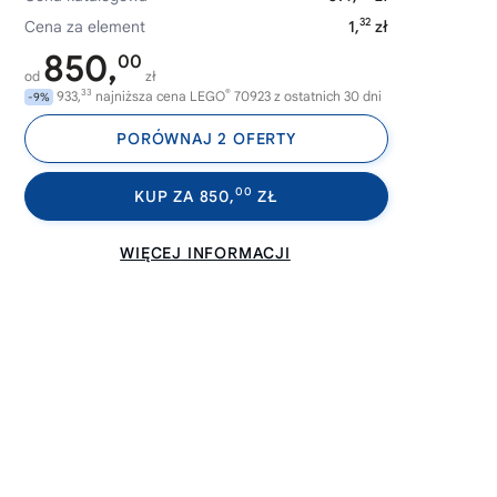
32
Cena za element
1,
zł
850,
00
od
zł
33
®
933,
najniższa cena LEGO
70923 z ostatnich 30 dni
-9%
PORÓWNAJ 2 OFERTY
00
KUP ZA 850,
ZŁ
WIĘCEJ INFORMACJI