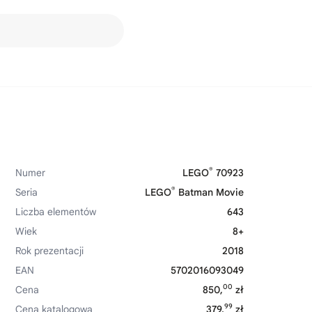
®
Numer
LEGO
70923
®
Seria
LEGO
Batman Movie
Liczba elementów
643
Wiek
8+
Rok prezentacji
2018
EAN
5702016093049
00
Cena
850,
zł
99
Cena katalogowa
379,
zł