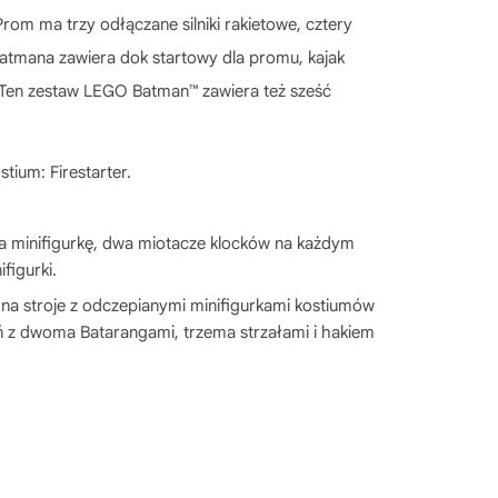
 ma trzy odłączane silniki rakietowe, cztery
 Batmana zawiera dok startowy dla promu, kajak
 Ten zestaw LEGO Batman™ zawiera też sześć
tium: Firestarter.
a minifigurkę, dwa miotacze klocków na każdym
figurki.
na stroje z odczepianymi minifigurkami kostiumów
oń z dwoma Batarangami, trzema strzałami i hakiem