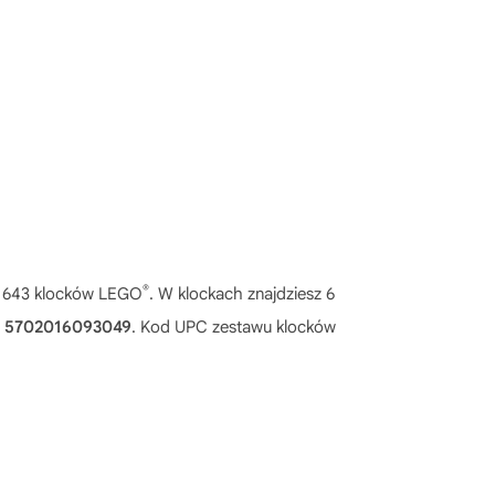
®
a 643 klocków LEGO
. W klockach znajdziesz 6
:
5702016093049
. Kod UPC zestawu klocków