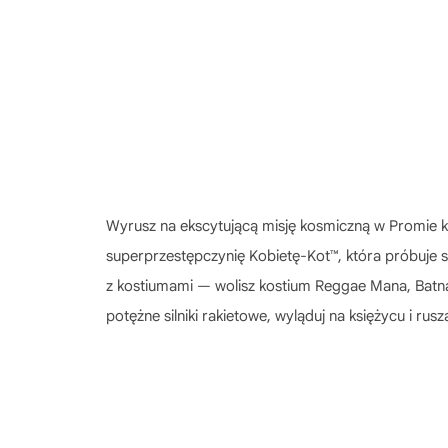
Wyrusz na ekscytującą misję kosmiczną w Promie 
superprzestępczynię Kobietę-Kot™, która próbuje 
z kostiumami — wolisz kostium Reggae Mana, Batnau
potężne silniki rakietowe, wyląduj na księżycu i r