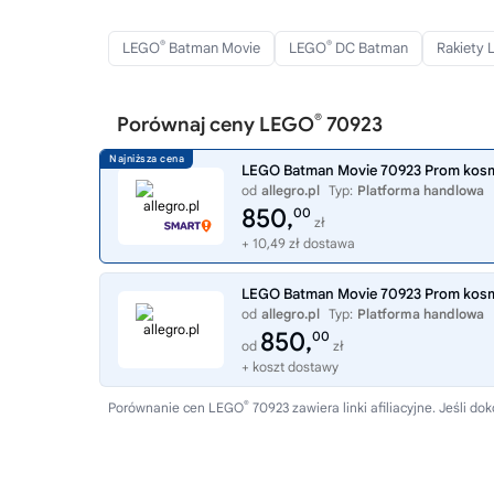
®
®
LEGO
Batman Movie
LEGO
DC Batman
Rakiety
®
Porównaj ceny LEGO
70923
LEGO Batman Movie 70923 Prom kos
od
allegro.pl
Typ:
Platforma handlowa
850,
00
zł
+ 10,49 zł dostawa
LEGO Batman Movie 70923 Prom kos
od
allegro.pl
Typ:
Platforma handlowa
850,
00
od
zł
+ koszt dostawy
®
Porównanie cen LEGO
70923 zawiera linki afiliacyjne. Jeśli