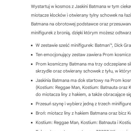
Wystartuj w kosmos z Jaskini Batmana w tym cie
miotacze klocków i otwierany tylny schowek na łaz
Batmana na obrotowej podstawce oraz przesuwaną 
minifigurek z bronią, dzięki którym możesz odtwar
W zestawie sześć minifigurek: Batman™, Dick Gra
Ten emocjonujący zestaw zawiera Prom kosmiczny,
Prom kosmiczny Batmana ma trzy odczepiane sil
skrzydle oraz otwierany schowek z tyłu, w którym
Jaskinia Batmana ma dok startowy na Prom kosm
(Kostium: Reggae Man, Kostium: Batnauta oraz Ko
do miotacza liny z hakiem, a także obracające się
Przesuń szynę i wybierz jedną z trzech minifigur
Broń: miotacz liny z hakiem Batmana oraz bicz K
Kostium: Reggae Man, Kostium: Batnauta i Kostiu