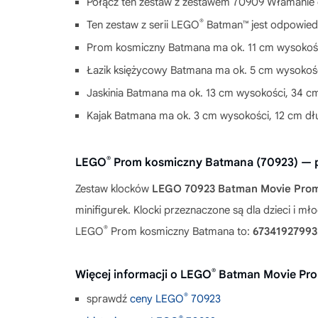
Połącz ten zestaw z zestawem 70909 Włamanie d
®
Ten zestaw z serii LEGO
Batman™ jest odpowiedni
Prom kosmiczny Batmana ma ok. 11 cm wysokości
Łazik księżycowy Batmana ma ok. 5 cm wysokości
Jaskinia Batmana ma ok. 13 cm wysokości, 34 cm
Kajak Batmana ma ok. 3 cm wysokości, 12 cm dłu
®
LEGO
Prom kosmiczny Batmana (70923) — 
Zestaw klocków
LEGO 70923 Batman Movie Pro
minifigurek. Klocki przeznaczone są dla dzieci i 
®
LEGO
Prom kosmiczny Batmana to:
67341927993
®
Więcej informacji o LEGO
Batman Movie Pro
®
sprawdź
ceny LEGO
70923