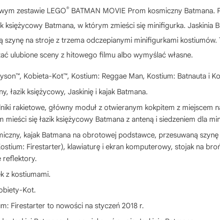
®
kawym zestawie LEGO
BATMAN MOVIE Prom kosmiczny Batmana. Prom
ik księżycowy Batmana, w którym zmieści się minifigurka. Jaskinia
szynę na stroje z trzema odczepianymi minifigurkami kostiumów.
zać ulubione sceny z hitowego filmu albo wymyślać własne.
yson™, Kobieta-Kot™, Kostium: Reggae Man, Kostium: Batnauta i Kos
 łazik księżycowy, Jaskinię i kajak Batmana.
niki rakietowe, główny moduł z otwieranym kokpitem z miejscem n
 mieści się łazik księżycowy Batmana z anteną i siedzeniem dla mini
iczny, kajak Batmana na obrotowej podstawce, przesuwaną szynę 
stium: Firestarter), klawiaturę i ekran komputerowy, stojak na br
 reflektory.
ek z kostiumami.
obiety-Kot.
m: Firestarter to nowości na styczeń 2018 r.