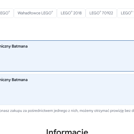
®
®
®
®
®
 LEGO
Wahadłowce LEGO
LEGO
2018
LEGO
70922
LEGO
miczny Batmana
miczny Batmana
 dokonasz zakupu za pośrednictwem jednego z nich, możemy otrzymać prowizję bez 
Informacje