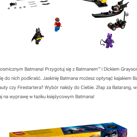
kosmicznym Batmana! Przygotuj się z Batmanem™ i Dickiem Grayson
się do nich podkraść. Jaskinię Batmana możesz opłynąć kajakiem 
ty czy Firestartera? Wybór należy do Ciebie. Złap za Batarang, w
uszaj na wyprawę w łaziku księżycowym Batmana!