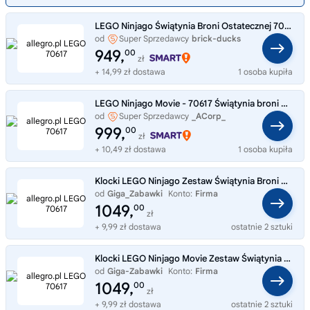
LEGO Ninjago Świątynia Broni Ostatecznej 70617
od
Super Sprzedawcy
brick-ducks
949,
00
zł
+ 14,99 zł dostawa
1 osoba kupiła
LEGO Ninjago Movie - 70617 Świątynia broni ostatecznej - Nowe
od
Super Sprzedawcy
_ACorp_
999,
00
zł
+ 10,49 zł dostawa
1 osoba kupiła
Klocki LEGO Ninjago Zestaw Świątynia Broni Ostatecznej 70617
od
Giga_Zabawki
Konto:
Firma
1049,
00
zł
+ 9,99 zł dostawa
ostatnie 2 sztuki
Klocki LEGO Ninjago Movie Zestaw Świątynia broni ostatecznej 70617
od
Giga-Zabawki
Konto:
Firma
1049,
00
zł
+ 9,99 zł dostawa
ostatnie 2 sztuki