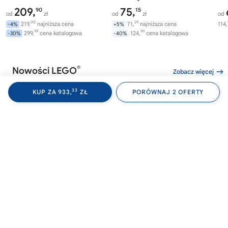
209,
75,
90
15
od
zł
od
zł
od
00
29
219,
najniższa cena
71,
najniższa cena
114,
-4%
+5%
99
99
299,
cena katalogowa
124,
cena katalogowa
-30%
-40%
®
Nowości LEGO
Zobacz więcej
33
KUP ZA 933,
ZŁ
PORÓWNAJ 2 OFERTY
®
®
LEGO
WEDNESDAY
LEGO
WEDNESDAY
LE
76788
76787
76
Akademia Nevermore
Plecak Wednesday
Av
Wi