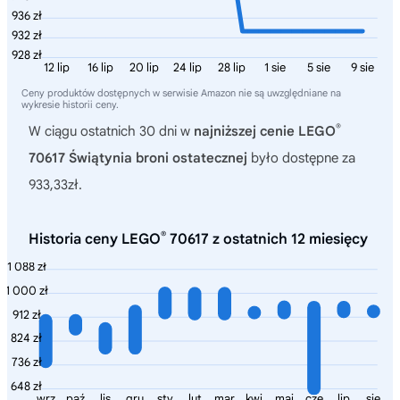
936 zł
932 zł
928 zł
12 lip
16 lip
20 lip
24 lip
28 lip
1 sie
5 sie
9 sie
Ceny produktów dostępnych w serwisie Amazon nie są uwzględniane na
wykresie historii ceny.
®
W ciągu ostatnich 30 dni w
najniższej cenie LEGO
70617 Świątynia broni ostatecznej
było dostępne za
933,33zł.
®
Historia ceny LEGO
70617 z ostatnich 12 miesięcy
1 088 zł
1 000 zł
912 zł
824 zł
736 zł
648 zł
wrz
paź
lis
gru
sty
lut
mar
kwi
maj
cze
lip
sie