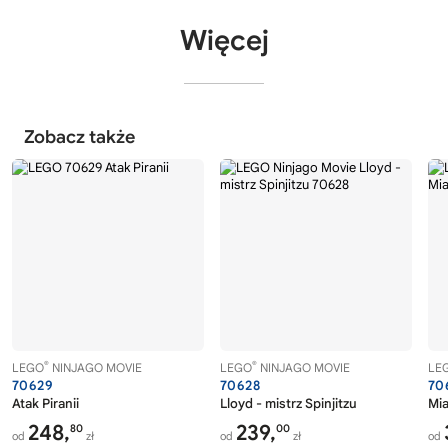
Więcej
Zobacz także
®
®
LEGO
NINJAGO MOVIE
LEGO
NINJAGO MOVIE
LE
70629
70628
70
Atak Piranii
Lloyd - mistrz Spinjitzu
Mi
248,
239,
80
00
od
zł
od
zł
od