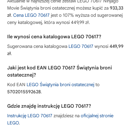
Aktualnie w najniższej cenie zestaw LEGO 70617 Ninjago
Movie Świątynia broni ostatecznej możesz kupić za
933,33
zł
.
Cena LEGO 70617
jest o 107% wyższa od sugerowanej
ceny katalogowej, która wynosi 449,99 zł.
Ile wynosi cena katalogowa LEGO 70617?
Sugerowana cena katalogowa
LEGO 70617
wynosi
449,99
zł
.
Jaki jest kod EAN LEGO 70617 Świątynia broni
ostatecznej?
Kod EAN
LEGO Świątynia broni ostatecznej
to
5702015592628
.
Gdzie znajdę instrukcję LEGO 70617?
Instrukcję LEGO 70617
znajdziesz na
oficjalnej stronie
LEGO
.