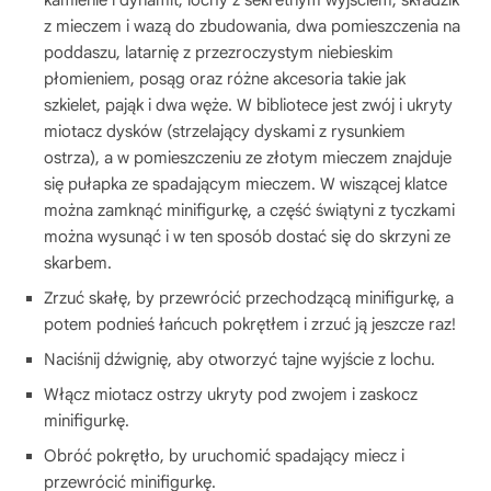
kamienie i dynamit, lochy z sekretnym wyjściem, składzik
z mieczem i wazą do zbudowania, dwa pomieszczenia na
poddaszu, latarnię z przezroczystym niebieskim
płomieniem, posąg oraz różne akcesoria takie jak
szkielet, pająk i dwa węże. W bibliotece jest zwój i ukryty
miotacz dysków (strzelający dyskami z rysunkiem
ostrza), a w pomieszczeniu ze złotym mieczem znajduje
się pułapka ze spadającym mieczem. W wiszącej klatce
można zamknąć minifigurkę, a część świątyni z tyczkami
można wysunąć i w ten sposób dostać się do skrzyni ze
skarbem.
Zrzuć skałę, by przewrócić przechodzącą minifigurkę, a
potem podnieś łańcuch pokrętłem i zrzuć ją jeszcze raz!
Naciśnij dźwignię, aby otworzyć tajne wyjście z lochu.
Włącz miotacz ostrzy ukryty pod zwojem i zaskocz
minifigurkę.
Obróć pokrętło, by uruchomić spadający miecz i
przewrócić minifigurkę.