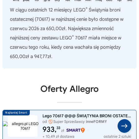
®
W ciągu ostatnich 12 miesięcy
LEGO
Świątynia broni
ostatecznej (70617)
w najniższej cenie było dostępne w
czerwcu 2026 za 650,00zł. Największa zmienność
®
najniższej ceny zestawu LEGO
70617 miała miejsce w
czerwcu tego roku, kiedy cena wachała się pomiędzy
650,00zł a 947,77zł.
Oferty Allegro
Lego 70617 @@@ ŚWIĄTYNIA BRONI OSTATECZNEJ @@@ Ninjago
od
Super Sprzedawcy
inneFORMY
933,
33
zł
+ 10,49 zł dostawa
ostatnie 2 sztuki