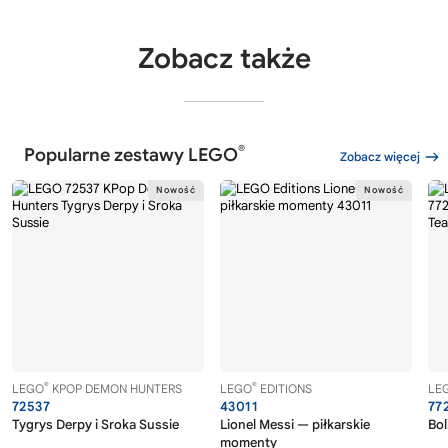
Zobacz także
®
Popularne zestawy LEGO
Zobacz więcej
®
®
LEGO
KPOP DEMON HUNTERS
LEGO
EDITIONS
LE
72537
43011
77
Tygrys Derpy i Sroka Sussie
Lionel Messi — piłkarskie
Bol
momenty