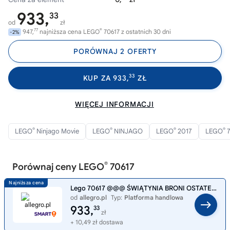
933,
33
od
zł
77
®
947,
najniższa cena LEGO
70617 z ostatnich 30 dni
-2%
PORÓWNAJ 2 OFERTY
33
KUP ZA 933,
ZŁ
WIĘCEJ INFORMACJI
®
®
®
®
LEGO
Ninjago Movie
LEGO
NINJAGO
LEGO
2017
LEGO
7
®
Porównaj ceny LEGO
70617
Lego 70617 @@@ ŚWIĄTYNIA BRONI OSTATECZNEJ @@@ Ninjago
od
allegro.pl
Typ:
Platforma handlowa
933,
33
zł
+ 10,49 zł dostawa