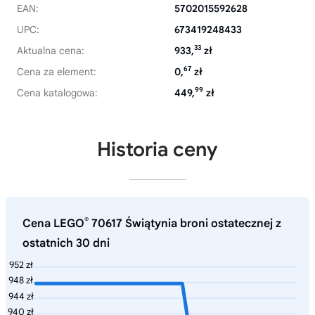
EAN:
5702015592628
UPC:
673419248433
33
Aktualna cena:
933,
zł
67
Cena za element:
0,
zł
99
Cena katalogowa:
449,
zł
Historia ceny
®
Cena LEGO
70617 Świątynia broni ostatecznej z
ostatnich 30 dni
952 zł
948 zł
944 zł
940 zł