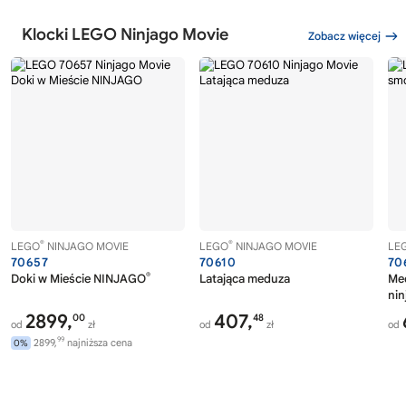
Klocki LEGO Ninjago Movie
Zobacz więcej
®
®
LEGO
NINJAGO MOVIE
LEGO
NINJAGO MOVIE
LE
70657
70610
70
®
Doki w Mieście NINJAGO
Latająca meduza
Me
nin
2899,
407,
00
48
od
zł
od
zł
od
99
2899,
najniższa cena
0%