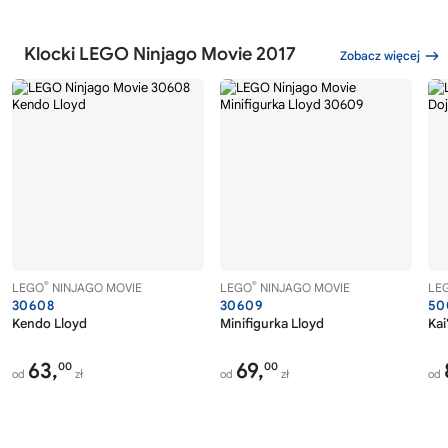
Klocki LEGO Ninjago Movie 2017
Zobacz więcej
®
®
LEGO
NINJAGO MOVIE
LEGO
NINJAGO MOVIE
LE
30608
30609
50
Kendo Lloyd
Minifigurka Lloyd
Kai
63,
69,
00
00
od
zł
od
zł
od