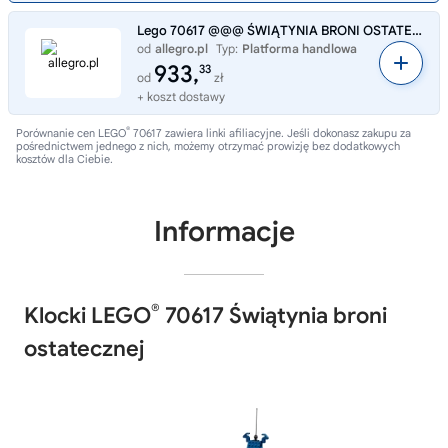
Lego 70617 @@@ ŚWIĄTYNIA BRONI OSTATECZNEJ @@@ Ninjago
od
allegro.pl
Typ:
Platforma handlowa
933,
33
od
zł
+ koszt dostawy
®
Porównanie cen LEGO
70617 zawiera linki afiliacyjne. Jeśli dokonasz zakupu za
pośrednictwem jednego z nich, możemy otrzymać prowizję bez dodatkowych
kosztów dla Ciebie.
Informacje
®
Klocki LEGO
70617 Świątynia broni
ostatecznej