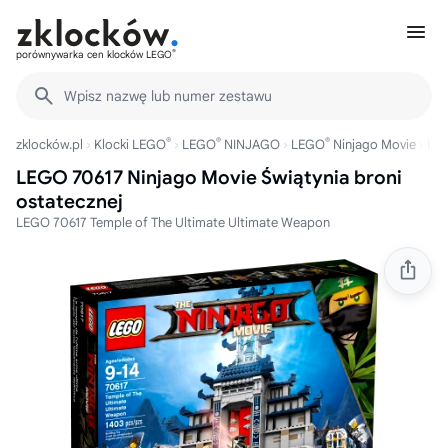
®
porównywarka cen klocków LEGO
Wpisz nazwę lub numer zestawu
®
®
®
zklocków.pl
Klocki LEGO
LEGO
NINJAGO
LEGO
Ninjago Movie
LE
LEGO 70617 Ninjago Movie Świątynia broni
ostatecznej
LEGO 70617 Temple of The Ultimate Ultimate Weapon