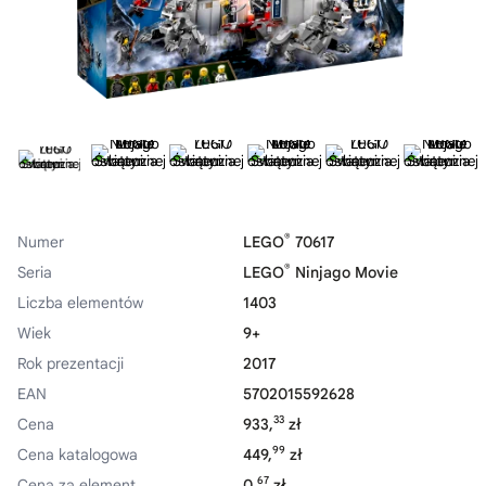
®
Numer
LEGO
70617
®
Seria
LEGO
Ninjago Movie
Liczba elementów
1403
Wiek
9+
Rok prezentacji
2017
EAN
5702015592628
33
Cena
933,
zł
99
Cena katalogowa
449,
zł
67
Cena za element
0,
zł