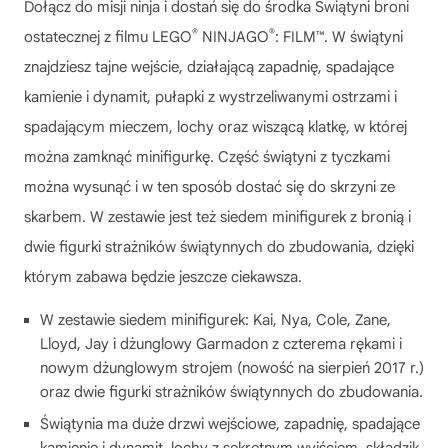
Dołącz do misji ninja i dostań się do środka Świątyni broni
®
®
ostatecznej z filmu LEGO
NINJAGO
: FILM™. W świątyni
znajdziesz tajne wejście, działającą zapadnię, spadające
kamienie i dynamit, pułapki z wystrzeliwanymi ostrzami i
spadającym mieczem, lochy oraz wiszącą klatkę, w której
można zamknąć minifigurkę. Część świątyni z tyczkami
można wysunąć i w ten sposób dostać się do skrzyni ze
skarbem. W zestawie jest też siedem minifigurek z bronią i
dwie figurki strażników świątynnych do zbudowania, dzięki
którym zabawa będzie jeszcze ciekawsza.
W zestawie siedem minifigurek: Kai, Nya, Cole, Zane,
Lloyd, Jay i dżunglowy Garmadon z czterema rękami i
nowym dżunglowym strojem (nowość na sierpień 2017 r.)
oraz dwie figurki strażników świątynnych do zbudowania.
Świątynia ma duże drzwi wejściowe, zapadnię, spadające