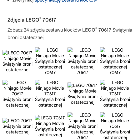
zweryfikuj
specyfikację zestawu klocków
®
Zdjęcia LEGO
70617
®
Zobacz 24 zdjęcia zestawu klocków
LEGO
70617
Świątynia
broni ostatecznej