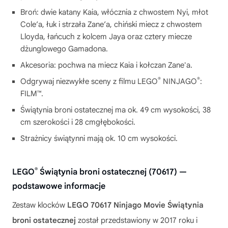
Broń: dwie katany Kaia, włócznia z chwostem Nyi, młot
Cole’a, łuk i strzała Zane’a, chiński miecz z chwostem
Lloyda, łańcuch z kolcem Jaya oraz cztery miecze
dżunglowego Gamadona.
Akcesoria: pochwa na miecz Kaia i kołczan Zane'a.
®
®
Odgrywaj niezwykłe sceny z filmu LEGO
NINJAGO
:
FILM™.
Świątynia broni ostatecznej ma ok. 49 cm wysokości, 38
cm szerokości i 28 cmgłębokości.
Strażnicy świątynni mają ok. 10 cm wysokości.
®
LEGO
Świątynia broni ostatecznej (70617) —
podstawowe informacje
Zestaw klocków
LEGO 70617 Ninjago Movie Świątynia
broni ostatecznej
został przedstawiony w 2017 roku i