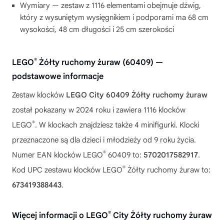
Wymiary — zestaw z 1116 elementami obejmuje dźwig,
który z wysuniętym wysięgnikiem i podporami ma 68 cm
wysokości, 48 cm długości i 25 cm szerokości
®
LEGO
Żółty ruchomy żuraw (60409) —
podstawowe informacje
Zestaw klocków
LEGO City 60409 Żółty ruchomy żuraw
został pokazany w 2024 roku i zawiera 1116 klocków
®
LEGO
. W klockach znajdziesz także 4 minifigurki. Klocki
przeznaczone są dla dzieci i młodzieży od 9 roku życia.
®
Numer EAN klocków LEGO
60409 to:
5702017582917
.
®
Kod UPC zestawu klocków LEGO
Żółty ruchomy żuraw to:
673419388443
.
®
Więcej informacji o LEGO
City Żółty ruchomy żuraw