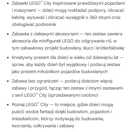
®
Zabawki LEGO
City inspirowane prawdziwymi pojazdami
i maszynami — dzieci mogą rozkładać podpory, obracać
kabinę, wysuwać i obracać wysięgnik o 360 stopni oraz
obsługiwać podnośnik
Zabawka z ciekawymi akcesoriami — ten zestaw zawiera
akcesoria dla minifigurek LEGO do odgrywania ról, w
tym zabawkowy projekt budowlany, klucz i krótkofalówkę
Kreatywny prezent dla dzieci w wieku od dziewięciu lat —
spraw, aby każdy dzień był wyjątkowy i podaruj zestaw
jako prezent miłośnikom pojazdów budowlanych
Zabawa bez ograniczeń — podaruj dzieciom więcej
zabawy i przygód, łącząc ten zestaw z innymi zestawami
®
z serii LEGO
City (sprzedawanymi osobno)
®
Poznaj LEGO
City — to miejsce, gdzie dzieci mogą
puścić wodze fantazji dzięki budowlom, pojazdom i
mieszkańcom, którzy motywują do budowania,
tworzenia, odkrywania i zabawy