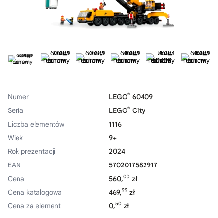
®
Numer
LEGO
60409
®
Seria
LEGO
City
Liczba elementów
1116
Wiek
9+
Rok prezentacji
2024
EAN
5702017582917
00
Cena
560,
zł
99
Cena katalogowa
469,
zł
50
Cena za element
0,
zł