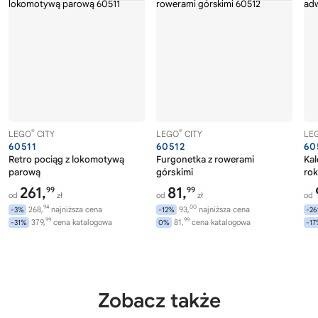
®
®
LEGO
CITY
LEGO
CITY
LE
60511
60512
60
Retro pociąg z lokomotywą
Furgonetka z rowerami
Ka
parową
górskimi
rok
261,
81,
99
99
od
zł
od
zł
od
94
00
268,
najniższa cena
93,
najniższa cena
-3%
-12%
-2
99
99
379,
cena katalogowa
81,
cena katalogowa
-31%
0%
-1
Zobacz także