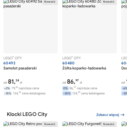
®
®
LEGO
CITY
LEGO
CITY
LE
60492
60480
60
Samolot pasażerski
Żółta koparko-ładowarka
Dos
81,
86,
24
97
od
zł
od
zł
od
56
97
79,
najniższa cena
86,
najniższa cena
+2%
0%
-6
99
99
124,
cena katalogowa
124,
cena katalogowa
-35%
-30%
-3
Klocki LEGO City
Zobacz więcej