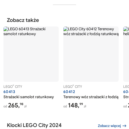
Zobacz także
®
®
LEGO
CITY
LEGO
CITY
LE
60413
60412
60
Strażacki samolot ratunkowy
Terenowy wóz strażacki z łodzią ratu
Str
265,
148,
98
99
od
zł
od
zł
od
Klocki LEGO City 2024
Zobacz więcej