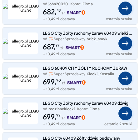
od
john20020
Konto:
Firma
682,
43
zł
+ 10,49 zł dostawa
ostatnia sztuka
LEGO City Żółty ruchomy żuraw 60409 wielki zestaw
od
Super Sprzedawcy
brick_smyk
687,
77
zł
+ 10,49 zł dostawa
ostatnia sztuka
LEGO 60409 CITY ŻÓŁTY RUCHOMY ŻURAW
od
Super Sprzedawcy
Klocki_Koszalin
699,
90
zł
+ 10,49 zł dostawa
ostatnia sztuka
LEGO City Żółty ruchomy żuraw 60409 dźwig
od
rodzinneklocki
Konto:
Firma
699,
99
zł
+ 10,49 zł dostawa
ostatnie 2 sztuki
LEGO City 60409 Żółty dźwig budowlany