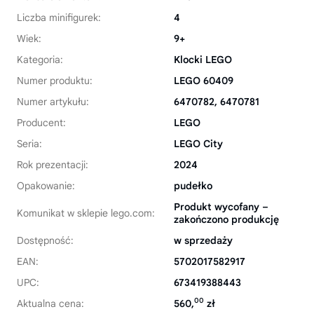
Liczba minifigurek:
4
Wiek:
9+
Kategoria:
Klocki LEGO
Numer produktu:
LEGO 60409
Numer artykułu:
6470782, 6470781
Producent:
LEGO
Seria:
LEGO City
Rok prezentacji:
2024
Opakowanie:
pudełko
Produkt wycofany –
Komunikat w sklepie lego.com:
zakończono produkcję
Dostępność:
w sprzedaży
EAN:
5702017582917
UPC:
673419388443
00
Aktualna cena:
560,
zł