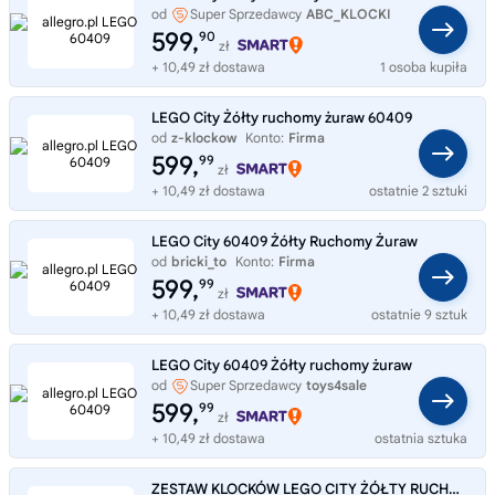
od
Super Sprzedawcy
ABC_KLOCKI
599,
90
zł
+ 10,49 zł dostawa
1 osoba kupiła
LEGO City Żółty ruchomy żuraw 60409
od
z-klockow
Konto:
Firma
599,
99
zł
+ 10,49 zł dostawa
ostatnie 2 sztuki
LEGO City 60409 Żółty Ruchomy Żuraw
od
bricki_to
Konto:
Firma
599,
99
zł
+ 10,49 zł dostawa
ostatnie 9 sztuk
LEGO City 60409 Żółty ruchomy żuraw
od
Super Sprzedawcy
toys4sale
599,
99
zł
+ 10,49 zł dostawa
ostatnia sztuka
ZESTAW KLOCKÓW LEGO CITY ŻÓŁTY RUCHOMY ŻURAW 60409 PREZENT TOP HIT