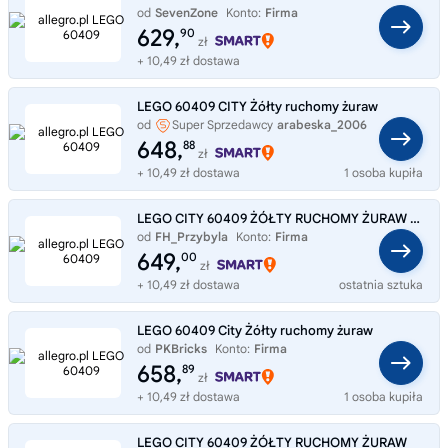
od
SevenZone
Konto:
Firma
629,
90
zł
+ 10,49 zł dostawa
LEGO 60409 CITY Żółty ruchomy żuraw
od
Super Sprzedawcy
arabeska_2006
648,
88
zł
+ 10,49 zł dostawa
1 osoba kupiła
LEGO CITY 60409 ŻÓŁTY RUCHOMY ŻURAW - DŹWIG - NOWY i ORYGINALNY ZESTAW !!!
od
FH_Przybyla
Konto:
Firma
649,
00
zł
+ 10,49 zł dostawa
ostatnia sztuka
LEGO 60409 City Żółty ruchomy żuraw
od
PKBricks
Konto:
Firma
658,
89
zł
+ 10,49 zł dostawa
1 osoba kupiła
LEGO CITY 60409 ŻÓŁTY RUCHOMY ŻURAW