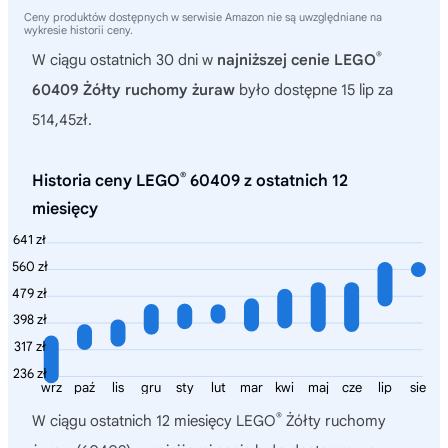
Ceny produktów dostępnych w serwisie Amazon nie są uwzględniane na
wykresie historii ceny.
®
W ciągu ostatnich 30 dni w
najniższej cenie LEGO
60409 Żółty ruchomy żuraw
było dostępne 15 lip za
514,45zł.
®
Historia ceny LEGO
60409 z ostatnich 12
miesięcy
641 zł
560 zł
479 zł
398 zł
317 zł
236 zł
wrz
paź
lis
gru
sty
lut
mar
kwi
maj
cze
lip
sie
®
W ciągu ostatnich 12 miesięcy
LEGO
Żółty ruchomy