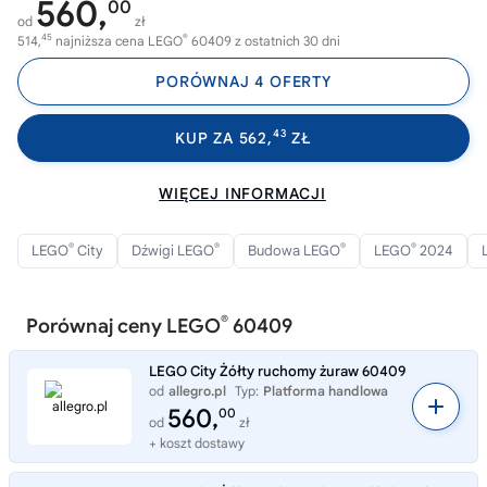
560,
00
od
zł
45
®
514,
najniższa cena LEGO
60409 z ostatnich 30 dni
PORÓWNAJ 4 OFERTY
43
KUP ZA 562,
ZŁ
WIĘCEJ INFORMACJI
®
®
®
®
LEGO
City
Dźwigi LEGO
Budowa LEGO
LEGO
2024
®
Porównaj ceny LEGO
60409
LEGO City Żółty ruchomy żuraw 60409
od
allegro.pl
Typ:
Platforma handlowa
560,
00
od
zł
+ koszt dostawy