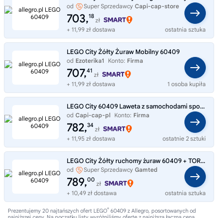
od
Super Sprzedawcy
Capi-cap-store
703,
18
zł
+ 11,99 zł dostawa
ostatnia sztuka
LEGO City Żółty Żuraw Mobilny 60409
od
Ezoterika1
Konto:
Firma
707,
41
zł
+ 11,99 zł dostawa
1 osoba kupiła
LEGO City 60409 Laweta z samochodami sportowymi
od
Capi-cap-pl
Konto:
Firma
782,
34
zł
+ 11,95 zł dostawa
ostatnie 2 sztuki
LEGO City Żółty ruchomy żuraw 60409 + TORBA LEGO
od
Super Sprzedawcy
Gamted
789,
00
zł
+ 10,49 zł dostawa
ostatnia sztuka
®
Prezentujemy 20 najtańszych ofert LEGO
60409 z Allegro, posortowanych od
najniższej ceny. Na początku listy wyróżniliśmy ofertę z najniższą łączną ceną