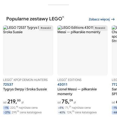
®
Popularne zestawy LEGO
Zobacz więcej
®
®
LEGO
KPOP DEMON HUNTERS
LEGO
EDITIONS
LE
72537
43011
77
Tygrys Derpy i Sroka Sussie
Lionel Messi — piłkarskie
Sa
momenty
SF9
219,
75,
00
09
od
zł
od
zł
od
46
29
220,
najniższa cena
71,
najniższa cena
-1%
+5%
-1
99
99
299,
cena katalogowa
124,
cena katalogowa
-27%
-40%
-4