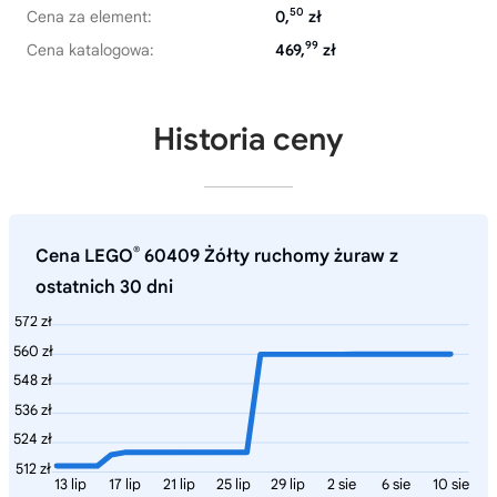
50
Cena za element:
0,
zł
99
Cena katalogowa:
469,
zł
Historia ceny
®
Cena LEGO
60409 Żółty ruchomy żuraw z
ostatnich 30 dni
572 zł
560 zł
548 zł
536 zł
524 zł
512 zł
13 lip
17 lip
21 lip
25 lip
29 lip
2 sie
6 sie
10 sie