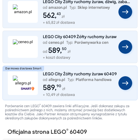
LEGO City Żółty ruchomy żuraw, dźwig, zabawka dla dziecka z wysuwanym wysięgnikiem i 4 minifigurkami do odgrywania ról,
od
amazon.pl
Typ:
Sklep internetowy
562,
43
zł
+ 65,82 zł dostawa
LEGO City 60409 Żółty ruchomy żuraw
od
ceneo.pl
Typ:
Porównywarka cen
589,
50
od
zł
+ koszt dostawy
LEGO City Żółty ruchomy żuraw 60409
od
allegro.pl
Typ:
Platforma handlowa
589,
90
zł
+ 10,49 zł dostawa
®
Porównanie cen LEGO
60409 zawiera linki afiliacyjne. Jeśli dokonasz zakupu za
pośrednictwem jednego z nich, możemy otrzymać prowizję bez dodatkowych
kosztów dla Ciebie. Jako Partner Amazon otrzymujemy wynagrodzenie z tytułu
określonych zakupów dokonywanych za pośrednictwem linków.
®
Oficjalna strona LEGO
60409