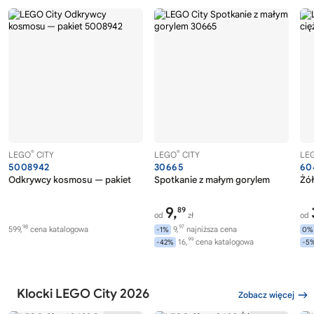
®
®
LEGO
CITY
LEGO
CITY
LE
5008942
30665
60
Odkrywcy kosmosu — pakiet
Spotkanie z małym gorylem
Żół
9,
89
od
zł
od
98
97
599,
cena katalogowa
9,
najniższa cena
-1%
0%
99
16,
cena katalogowa
-42%
-5
Klocki LEGO City 2026
Zobacz więcej