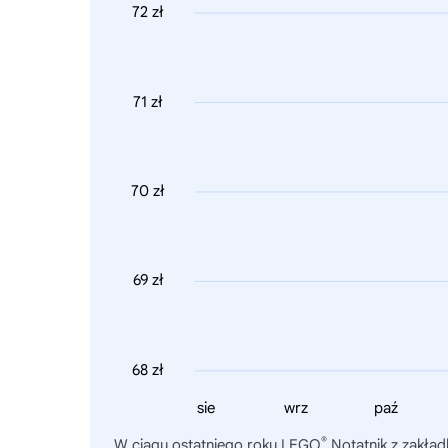
72 zł
71 zł
70 zł
69 zł
68 zł
sie
wrz
paź
®
W ciągu ostatniego roku
LEGO
Notatnik z zakła