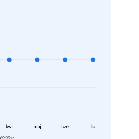
kwi
maj
cze
lip
69,99zł.