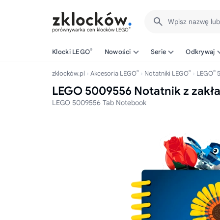
Wpisz nazwę lu
®
porównywarka cen klocków LEGO
®
Klocki LEGO
Nowości
Serie
Odkrywaj
®
®
®
zklocków.pl
Akcesoria LEGO
Notatniki LEGO
LEGO
5
LEGO 5009556 Notatnik z zakł
LEGO 5009556 Tab Notebook