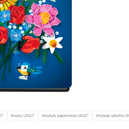
®
®
®
GO
Kwiaty LEGO
Artykuły papiernicze LEGO
Artykuły szkolne L