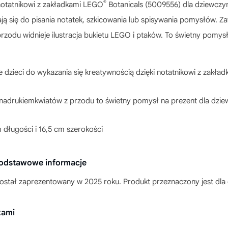
®
 notatnikowi z zakładkami LEGO
Botanicals (5009556) dla dziewczy
ają się do pisania notatek, szkicowania lub spisywania pomysłów. Za
odu widnieje ilustracja bukietu LEGO i ptaków. To świetny pomysł n
 dzieci do wykazania się kreatywnością dzięki notatnikowi z zakła
nadrukiemkwiatów z przodu to świetny pomysł na prezent dla dziew
długości i 16,5 cm szerokości
podstawowe informacje
ostał zaprezentowany w 2025 roku. Produkt przeznaczony jest dla d
kami