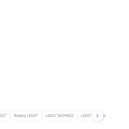
®
®
®
®
EGO
Rośliny LEGO
LEGO
5009422
LEGO
5009609