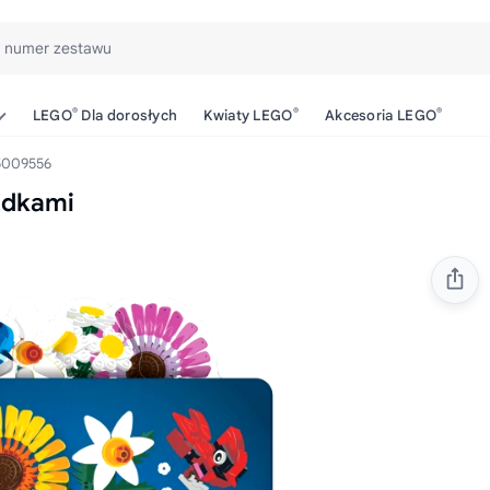
b numer zestawu
®
®
®
LEGO
Dla dorosłych
Kwiaty LEGO
Akcesoria LEGO
009556
adkami