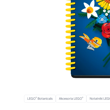
®
®
LEGO
Botanicals
Akcesoria LEGO
Notatniki LE