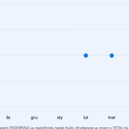
lis
gru
sty
lut
mar
dkami (5009556)
w najniższej cenie było dostępne w marcu 2026 za 