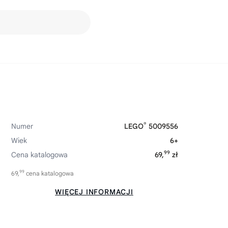
®
Numer
LEGO
5009556
Wiek
6+
99
Cena katalogowa
69,
zł
99
69,
cena katalogowa
WIĘCEJ INFORMACJI