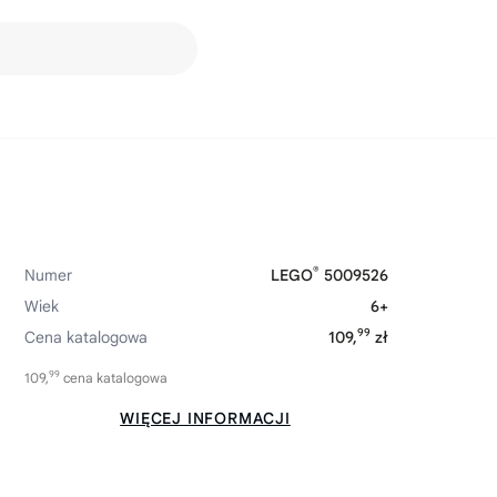
®
Numer
LEGO
5009526
Wiek
6+
99
Cena katalogowa
109,
zł
99
109,
cena katalogowa
WIĘCEJ INFORMACJI