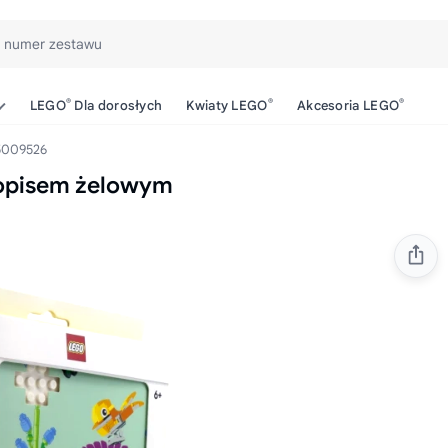
b numer zestawu
®
®
®
LEGO
Dla dorosłych
Kwiaty LEGO
Akcesoria LEGO
009526
gopisem żelowym