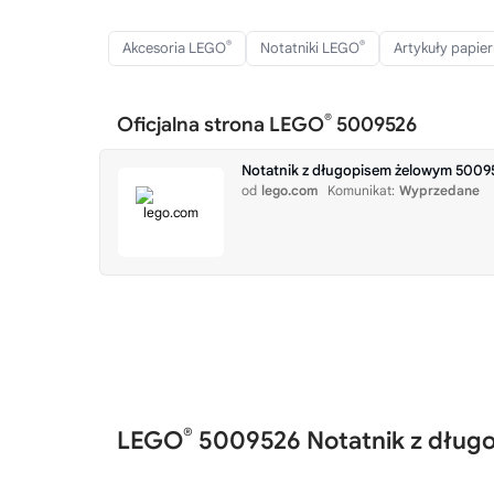
®
®
Akcesoria LEGO
Notatniki LEGO
Artykuły papie
®
Oficjalna strona LEGO
5009526
Notatnik z długopisem żelowym 5009
od
lego.com
Komunikat:
Wyprzedane
®
LEGO
5009526 Notatnik z dług