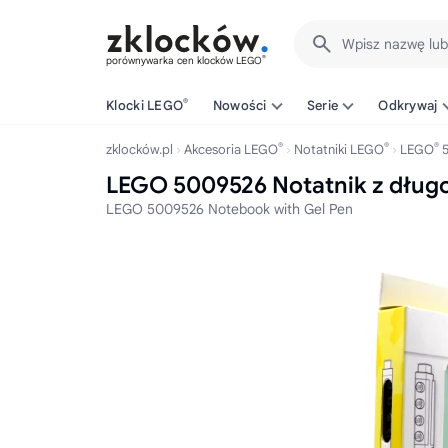
Wpisz nazwę lu
®
porównywarka cen klocków LEGO
®
Klocki LEGO
Nowości
Serie
Odkrywaj
®
®
®
zklocków.pl
Akcesoria LEGO
Notatniki LEGO
LEGO
5
LEGO 5009526 Notatnik z dłu
LEGO 5009526 Notebook with Gel Pen