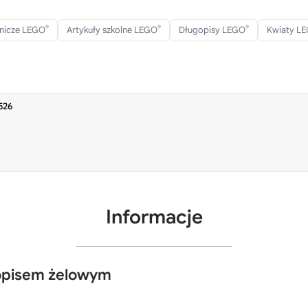
®
®
®
rnicze LEGO
Artykuły szkolne LEGO
Długopisy LEGO
Kwiaty L
526
Informacje
opisem żelowym