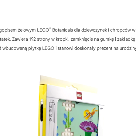
®
długopisem żelowym LEGO
Botanicals dla dziewczynek i chłopców w w
otatek. Zawiera 192 strony w kropki, zamknięcie na gumkę i zakładk
ż wbudowaną płytkę LEGO i stanowi doskonały prezent na urodziny lub